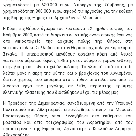
χρηματοδοτεί με 630.000 ευρώ. Υποέργο της Σύμβασης, με
χρηματοδότηση 300.000 ευρώ αφορά τις εργασίες για την έκθεση
της Κόρης της Θήρας στο Αρχαιολογικό Μουσείο».
Η Κόρη της Θήρας, άγαλμα του 7ου
αιώνα π.Χ., ήρθε στο φως, τον
Νοέμβριο 2000, κατά τη διάρκεια σωστικής ανασκαφικής έρευνας
στο νεκροταφείο της αρχαίας πόλης της Θήρας, στη
νοτιοανατολική Σελλάδα, από τον Θηραίο αρχαιολόγο Χαράλαμπο
Σιγάλα. Η υπερφυσικού μεγέθους αρχαϊκή κόρη από λευκό
ναξιώτικο μάρμαρο, ύψους 2,48μ. με τον σύμφυτο γόμφο ένθεσης
στην βάση του, είναι σχεδόν ακέραιη. Το γλυπτό, από το οποίο
λείπει μόνο η άκρη της μύτης και ο βραχίονας του λυγισμένου
δεξιού χεριού, που ακουμπά στο στήθος, αποτελεί ένα από τα
λιγοστά έργα της μεγάλης, σε λίθο, περίοπτης πρώιμης
ελληνικής πλαστικής που διασώθηκαν μέχρι τις μέρες μας.
Η Πρόεδρος της Δημοκρατίας, συνοδευόμενη από την Υπουργό
Πολιτισμού και Αθλητισμού, επισκέφθηκε επίσης το Μουσείο
Προϊστορικής Θήρας, όπου ξεναγήθηκε στα εκθέματα του
μουσείου και στις τοιχογραφίες του Ακρωτηρίου από τον
προϊστάμενος της Εφορείας Αρχαιοτήτων Κυκλάδων Δημήτρη
Αθανασούλης.