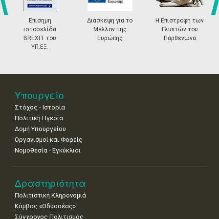
4
5
6
7
8
9
10
•
•
•
•
•
•
•
prev
ne
Επίσημη
Διάσκεψη για το
Η Επιστροφή των
11
12
13
14
15
16
17
ιστοσελίδα
Μέλλον της
Γλυπτών του
•
•
•
•
•
•
•
BREXIT του
Ευρώπης
Παρθενώνα
ΥΠ.ΕΞ.
18
19
20
21
22
23
24
•
•
•
•
•
•
•
25
26
27
28
29
30
31
•
•
•
•
•
•
•
Υπουργείο
Στόχος - Ιστορία
Πολιτική Ηγεσία
Δομή Υπουργείου
Οργανισμοί και Φορείς
Νομοθεσία - Εγκύκλιοι
Δραστηριότητα
Πολιτιστική Κληρονομιά
Κόμβος «Οδυσσέας»
Σύγχρονος Πολιτισμός