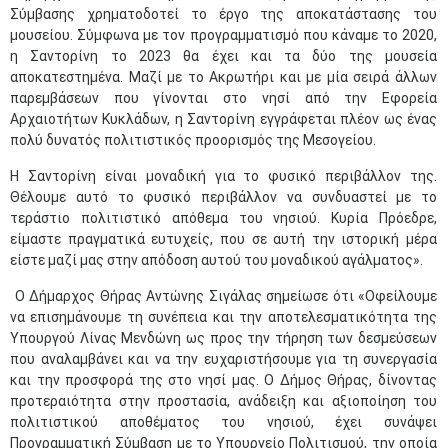
Σύμβασης χρηματοδοτεί το έργο της αποκατάστασης του
μουσείου. Σύμφωνα με τον προγραμματισμό που κάναμε το 2020,
η Σαντορίνη το 2023 θα έχει και τα δύο της μουσεία
αποκατεστημένα. Μαζί με το Ακρωτήρι και με μία σειρά άλλων
παρεμβάσεων που γίνονται στο νησί από την Εφορεία
Αρχαιοτήτων Κυκλάδων, η Σαντορίνη εγγράφεται πλέον ως ένας
πολύ δυνατός πολιτιστικός προορισμός της Μεσογείου.
Η Σαντορίνη είναι μοναδική για το φυσικό περιβάλλον της.
Θέλουμε αυτό το φυσικό περιβάλλον να συνδυαστεί με το
τεράστιο πολιτιστικό απόθεμα του νησιού. Κυρία Πρόεδρε,
είμαστε πραγματικά ευτυχείς, που σε αυτή την ιστορική μέρα
είστε μαζί μας στην απόδοση αυτού του μοναδικού αγάλματος».
Ο Δήμαρχος Θήρας Αντώνης Σιγάλας σημείωσε ότι «Οφείλουμε
να επισημάνουμε τη συνέπεια και την αποτελεσματικότητα της
Υπουργού Λίνας Μενδώνη ως προς την τήρηση των δεσμεύσεων
που αναλαμβάνει και να την ευχαριστήσουμε για τη συνεργασία
και την προσφορά της στο νησί μας. Ο Δήμος Θήρας, δίνοντας
προτεραιότητα στην προστασία, ανάδειξη και αξιοποίηση του
πολιτιστικού αποθέματος του νησιού, έχει συνάψει
Προγραμματική Σύμβαση με το Υπουργείο Πολιτισμού, την οποία