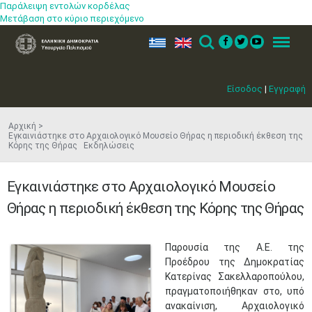
Παράλειψη εντολών κορδέλας
Μετάβαση στο κύριο περιεχόμενο
ελ
en
Search
Menu
Είσοδος
|
Εγγραφή
Αρχική
Εγκαινιάστηκε στο Αρχαιολογικό Μουσείο Θήρας η περιοδική έκθεση της
Κόρης της Θήρας Εκδηλώσεις
Εγκαινιάστηκε στο Αρχαιολογικό Μουσείο
Θήρας η περιοδική έκθεση της Κόρης της Θήρας
​Παρουσία της Α.Ε. της
Προέδρου της Δημοκρατίας
Κατερίνας Σακελλαροπούλου,
πραγματοποιήθηκαν στο, υπό
ανακαίνιση, Αρχαιολογικό