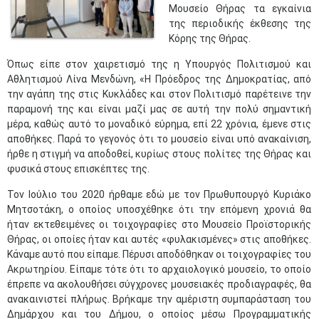
Μουσείο Θήρας τα εγκαίνια
της περιοδικής έκθεσης της
Κόρης της Θήρας.
Όπως είπε στον χαιρετισμό της η Υπουργός Πολιτισμού και
Αθλητισμού Λίνα Μενδώνη, «Η Πρόεδρος της Δημοκρατίας, από
την αγάπη της στις Κυκλάδες και στον Πολιτισμό παρέτεινε την
παραμονή της και είναι μαζί μας σε αυτή την πολύ σημαντική
μέρα, καθώς αυτό το μοναδικό εύρημα, επί 22 χρόνια, έμενε στις
αποθήκες. Παρά το γεγονός ότι το μουσείο είναι υπό ανακαίνιση,
ήρθε η στιγμή να αποδοθεί, κυρίως στους πολίτες της Θήρας και
φυσικά στους επισκέπτες της.
Τον Ιούλιο του 2020 ήρθαμε εδώ με τον Πρωθυπουργό Κυριάκο
Μητσοτάκη, ο οποίος υποσχέθηκε ότι την επόμενη χρονιά θα
ήταν εκτεθειμένες οι τοιχογραφίες στο Μουσείο Προϊστορικής
Θήρας, οι οποίες ήταν και αυτές «φυλακισμένες» στις αποθήκες.
Κάναμε αυτό που είπαμε. Πέρυσι αποδόθηκαν οι τοιχογραφίες του
Ακρωτηρίου. Είπαμε τότε ότι το αρχαιολογικό μουσείο, το οποίο
έπρεπε να ακολουθήσει σύγχρονες μουσειακές προδιαγραφές, θα
ανακαινιστεί πλήρως. Βρήκαμε την αμέριστη συμπαράσταση του
Δημάρχου και του Δήμου, ο οποίος μέσω Προγραμματικής