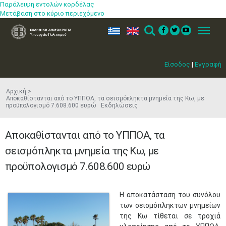
Παράλειψη εντολών κορδέλας
Μετάβαση στο κύριο περιεχόμενο
ελ
en
Search
Menu
Είσοδος
|
Εγγραφή
Αρχική
Αποκαθίστανται από το ΥΠΠΟΑ, τα σεισμόπληκτα μνημεία της Κω, με
προϋπολογισμό 7.608.600 ευρώ Εκδηλώσεις
Αποκαθίστανται από το ΥΠΠΟΑ, τα
σεισμόπληκτα μνημεία της Κω, με
προϋπολογισμό 7.608.600 ευρώ
​Η αποκατάσταση του συνόλου
των σεισμόπληκτων μνημείων
της Κω τίθεται σε τροχιά