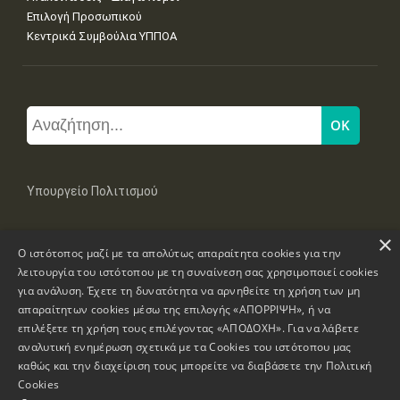
Επιλογή Προσωπικού
Κεντρικά Συμβούλια ΥΠΠΟΑ
Υπουργείο Πολιτισμού
×
Μπουμπουλίνας 20-22, 106 82 Αθήνα
Ο ιστότοπος μαζί με τα απολύτως απαραίτητα cookies για την
Τηλ: +30 2131322100, 2131322421
mail: grplk@culture.gr
λειτουργία του ιστότοπου με τη συναίνεση σας χρησιμοποιεί cookies
για ανάλυση. Έχετε τη δυνατότητα να αρνηθείτε τη χρήση των μη
απαραίτητων cookies μέσω της επιλογής «ΑΠΟΡΡΙΨΗ», ή να
επιλέξετε τη χρήση τους επιλέγοντας «ΑΠΟΔΟΧΗ». Για να λάβετε
αναλυτική ενημέρωση σχετικά με τα Cookies του ιστότοπου μας
καθώς και την διαχείριση τους μπορείτε να διαβάσετε την
Πολιτική
Πνευματικά Δικαιώματα © 1995-2026 Υπουργείο Πολιτισμού
Cookies