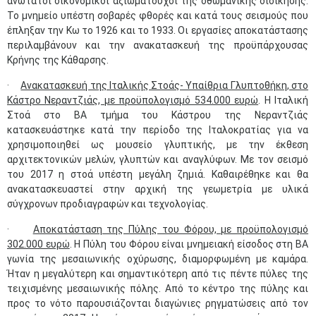
ανώτατοι οικονομικοί αξιωματούχοι της οθωμανικής διοίκησης.
Το μνημείο υπέστη σοβαρές φθορές και κατά τους σεισμούς που
έπληξαν την Κω το 1926 και το 1933. Οι εργασίες αποκατάστασης
περιλαμβάνουν και την ανακατασκευή της προϋπάρχουσας
Κρήνης της Κάθαρσης.
·
Ανακατασκευή της Ιταλικής Στοάς- Υπαίθρια Γλυπτοθήκη, στο
Κάστρο Νεραντζιάς, με προϋπολογισμό 534.000 ευρώ
. Η Ιταλική
Στοά στο ΒΑ τμήμα του Κάστρου της Νεραντζιάς
κατασκευάστηκε κατά την περίοδο της Ιταλοκρατίας για να
χρησιμοποιηθεί ως μουσείο γλυπτικής, με την έκθεση
αρχιτεκτονικών μελών, γλυπτών και αναγλύφων. Με τον σεισμό
του 2017 η στοά υπέστη μεγάλη ζημιά. Καθαιρέθηκε και θα
ανακατασκευαστεί στην αρχική της γεωμετρία με υλικά
σύγχρονων προδιαγραφών και τεχνολογίας.
·
Αποκατάσταση της Πύλης του Φόρου, με προϋπολογισμό
302.000 ευρώ
. Η Πύλη του Φόρου είναι μνημειακή είσοδος στη ΒΑ
γωνία της μεσαιωνικής οχύρωσης, διαμορφωμένη με καμάρα.
Ήταν η μεγαλύτερη και σημαντικότερη από τις πέντε πύλες της
τειχισμένης μεσαιωνικής πόλης. Από το κέντρο της πύλης και
προς το νότο παρουσιάζονται διαγώνιες ρηγματώσεις από τον