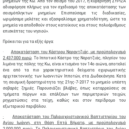
μνημείων της Κω. Από τον σεισμό του 2017, η κυβέρνηση ΣΥΡΙΖΑ
αδιαφόρησε πλήρως για τον σχεδιασμό της αποκατάστασης των
σεισμόπληκτων μνημείων. Επισπεύσαμε τις διαδικασίες,
ωριμάσαμε μελέτες και εξασφαλίσαμε χρηματοδότηση, ώστε τα
μνημεία να αποδοθούν στους κατοίκους και στους πολυάριθμους
επισκέπτες του νησιού».
Πρόκειται για τα εξής έργα:
·
Αποκατάσταση του Κάστρου Νεραντζιάς, με προϋπολογισμό
2.437.000 ευρώ
. Το Ιπποτικό Κάστρο της Νερατζιάς, πλησίον του
λιμένα της πόλης της Κω, είναι κτισμένο τον 14ο αιώνα, αποτελεί
ένα από τα πιο χαρακτηριστικά δείγματα οχυρωματικής
αρχιτεκτονικής των Ιωαννιτών Ιπποτών, στα Δωδεκάνησα. Κατά
τη σεισμική δραστηριότητα της 21ης-7-2017 το μνημείο υπέστη
σοβαρές ζημιές. Παρουσιάζει βλάβες, όπως καταρρεύσεις σε
τμήματα πύργων και επάλξεων των περιμετρικών τειχών,
ρηγματώσεις στα τείχη, καθώς και στον περίδρομο του
εξωτερικού περιβόλου.
·
Αποκατάσταση του Παλαιοχριστιανικού Βαπτιστηρίου του
Αγίου Ιωάννη, στη Θέση Επτά Βήματα, με προϋπολογισμό
2.000.000 ευρώ.
Το Παλαιοχριστιανικό Βαπτιστήριο του Αγίου