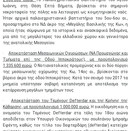
Ιωάννη, στη Θέση Επτά Βήματα, βρίσκεται στο σημερινό
νεκροταφείο της πόλης και λειτουργεί ως κοιμητηριακός ναός.
Ήταν αρχικά παλαιοχριστιανικό βαπτιστήριο του 5ου-6ου αι.,
προσαρτημένο στο ΝΔ άκρο της «Μεγάλης Βασιλικής της Κω», η
οποία ήταν, σύμφωνα με τα ιστορικά και ανασκαφικά δεδομένα,
μία από τις μεγαλύτερες του ελλαδικού χώρου και γενικότερα
της ανατολικής Μεσογείου.
·
Αποκατάσταση Μεσαιωνικών Οχυρώσεων (NΑ Προμαχώνας και
Τμήματα επί της Οδού Ιπποκράτους), με προϋπολογισμό
1.335.600 ευρώ
. O Νοτιανατολικός προμαχώνας και οι δύο πύργοι
της μεσαιωνικής οχύρωσης της Κω, 14ος αι., βρίσκονται στο
βόρειο άκρο της οδού Ιπποκράτους. Κατά τον σεισμό του 2017 τα
μνημεία υπέστησαν σοβαρή καταπόνηση με αποτέλεσμα την
κατάρρευση μεγάλων τμημάτων τους.
·
Αποκατάσταση του Τεμένους Defterdar και της Κρήνης της
Κάθαρσης, με προϋπολογισμό 1.000.000 ευρώ.
Η οικοδόμηση και η
ονομασία του Τεμένους Defterdar στα τέλη του 18ου αιώνα
αποδίδεται στον Υπουργό Οικονομικών του σουλτάνου Ιμπραήμ
Εφέντη, καθώς τον τίτλο του δεφτερδάρη (defterdar) κατείχαν