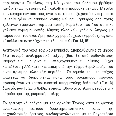
σαρκοφάγου. Επιπλέον, στη ΝΔ γωνία του θαλάμου βρέθηκε
παιδική ταφή σε λακκοειδή καλυβίτη κεραμοσκεπή τάφο. Μεταξύ
των ευρημάτων από τους ανωτέρω τάφους ξεχωρίζουν περίαπτο
με τρία χάλκινα ασσάρια κοπής Ρώμης, θησαυρός από τρεις
χάλκινες «μάρκες», νόμισμα κοπής Κορίνθου του 1ου αι. π.Χ.,
χάλκινο νόμισμα κοπής Αθήνας κλασικών χρόνων, λύχνος με
παράσταση του θεού Άρη, γυάλινο μυροδοχείο, τεφροδόχο αγγείο,
ου
κύπελλο και ένας λύχνος του 5
αι. π.Χ. (
Εικ 14,15
)
Ανατολικά του νέου ταφικού μνημείου αποκαλύφθηκε σε μήκος
18μ. ισχυρό αναλημματικό τείχος (
Εικ. 3
), από ορθογώνιους
ισομεγέθεις, πώρινους, επεξεργασμένους λίθους. Έχει
κατεύθυνση Α/Δ και η κεραμική από την τάφρο θεμελίωσής του
είναι πρώιμης κλασικής περιόδου. Σε σημείο του, το τείχος
φαίνεται να διακόπτεται κατά τους ρωμαϊκούς χρόνους
προκειμένου να κατασκευαστεί υπερμεγέθης δεξαμενή (
Εικ. 3
)
διαστάσεων 15,2μ. x 8,40μ, η οποία πιθανότατα εξυπηρετούσε την
υδροδότηση της ρωμαϊκής πόλης.
Το ερευνητικό πρόγραμμα της αρχαίας Τενέας κατά τη φετινή
ανασκαφική περίοδο δραστηριοποιήθηκε, πέραν της
αρχαιολογικής έρευνας, συνδιοργανώνοντας με το Εργαστήριο