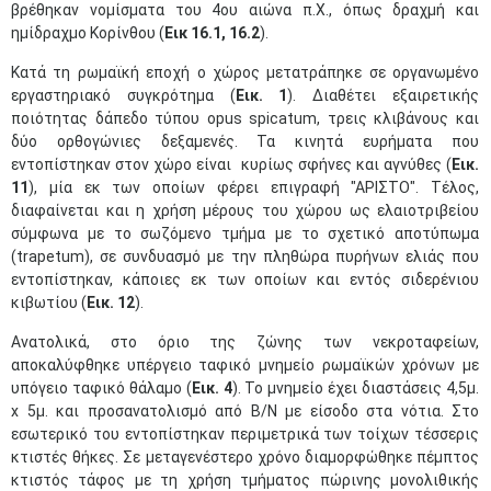
βρέθηκαν νομίσματα του 4ου αιώνα π.Χ., όπως δραχμή και
ημίδραχμο Κορίνθου (
Εικ 16.1, 16.2
).
Κατά τη ρωμαϊκή εποχή ο χώρος μετατράπηκε σε οργανωμένο
εργαστηριακό συγκρότημα (
Εικ. 1
). Διαθέτει εξαιρετικής
ποιότητας δάπεδο τύπου opus spicatum, τρεις κλιβάνους και
δύο ορθογώνιες δεξαμενές. Τα κινητά ευρήματα που
εντοπίστηκαν στον χώρο είναι κυρίως σφήνες και αγνύθες (
Εικ.
11
), μία εκ των οποίων φέρει επιγραφή "ΑΡΙΣΤΟ". Τέλος,
διαφαίνεται και η χρήση μέρους του χώρου ως ελαιοτριβείου
σύμφωνα με το σωζόμενο τμήμα με το σχετικό αποτύπωμα
(trapetum), σε συνδυασμό με την πληθώρα πυρήνων ελιάς που
εντοπίστηκαν, κάποιες εκ των οποίων και εντός σιδερένιου
κιβωτίου (
Εικ. 12
).
Ανατολικά, στο όριο της ζώνης των νεκροταφείων,
αποκαλύφθηκε υπέργειο ταφικό μνημείο ρωμαϊκών χρόνων με
υπόγειο ταφικό θάλαμο (
Εικ. 4
). Το μνημείο έχει διαστάσεις 4,5μ.
x 5μ. και προσανατολισμό από Β/Ν με είσοδο στα νότια. Στο
εσωτερικό του εντοπίστηκαν περιμετρικά των τοίχων τέσσερις
κτιστές θήκες. Σε μεταγενέστερο χρόνο διαμορφώθηκε πέμπτος
κτιστός τάφος με τη χρήση τμήματος πώρινης μονολιθικής