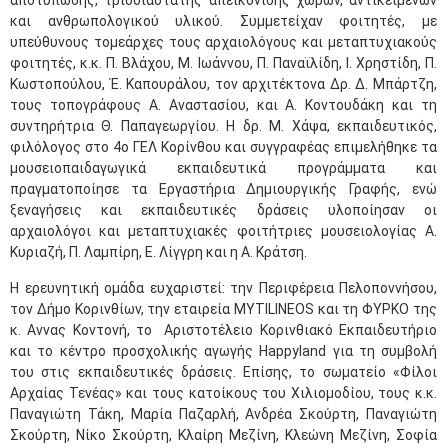
αποτύπωσης, τρισδιάστατης απεικόνισης χώρων, αντικειμένων
και ανθρωπολογικού υλικού. Συμμετείχαν φοιτητές, με
υπεύθυνους τομεάρχες τους αρχαιολόγους και μεταπτυχιακούς
φοιτητές, κ.κ. Π. Βλάχου, Μ. Ιωάννου, Π. Παναϊλίδη, Ι. Χρηστίδη, Π.
Κωστοπούλου, Έ. Καπουράλου, τον αρχιτέκτονα Δρ. Δ. Μπάρτζη,
τους τοπογράφους Α. Αναστασίου, και Α. Κοντουδάκη και τη
συντηρήτρια Θ. Παπαγεωργίου. Η δρ. Μ. Χάψα, εκπαιδευτικός,
φιλόλογος στο 4ο ΓΕΛ Κορίνθου και συγγραφέας επιμελήθηκε τα
μουσειοπαιδαγωγικά εκπαιδευτικά προγράμματα και
πραγματοποίησε τα Εργαστήρια Δημιουργικής Γραφής, ενώ
ξεναγήσεις και εκπαιδευτικές δράσεις υλοποίησαν οι
αρχαιολόγοι και μεταπτυχιακές φοιτήτριες μουσειολογίας A.
Κυριαζή, Π. Λαμπίρη, Ε. Λίγγρη και η Α. Κράτση.
Η ερευνητική ομάδα ευχαριστεί: την Περιφέρεια Πελοποννήσου,
τον Δήμο Κορινθίων, την εταιρεία MYTILINEOS και τη ΦΥΡΚΟ της
κ. Αννας Κοντονή, το Αριστοτέλειο Κορινθιακό Εκπαιδευτήριο
και το κέντρο προσχολικής αγωγής Happyland για τη συμβολή
του στις εκπαιδευτικές δράσεις. Επίσης, το σωματείο «Φίλοι
Αρχαίας Τενέας» και τους κατοίκους του Χιλιομοδίου, τους κ.κ.
Παναγιώτη Τάκη, Μαρία Παζαρλή, Ανδρέα Σκούρτη, Παναγιώτη
Σκούρτη, Νίκο Σκούρτη, Κλαίρη Μεζίνη, Κλεώνη Μεζίνη, Σοφία