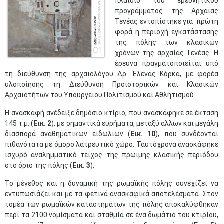
πλαίσιο του ερευνητικού
προγράμματος της Αρχαίας
Τενέας εντοπίστηκε για πρώτη
φορά η περιοχή εγκατάστασης
της πόλης των κλασικών
χρόνων της αρχαίας Τενέας. Η
έρευνα πραγματοποιείται υπό
τη διεύθυνση της αρχαιολόγου Δρ. Έλενας Κόρκα, με φορέα
υλοποίησης τη Διεύθυνση Προϊστορικών και Κλασικών
Αρχαιοτήτων του Υπουργείου Πολιτισμού και Αθλητισμού.
Η ανασκαφή ανέδειξε δημόσιο κτίριο, που ανασκάφηκε σε έκταση
145 τ.μ. (
Εικ. 2
), με σημαντικά ευρήματα, μεταξύ άλλων και μεγάλη
διασπορά αναθηματικών ειδωλίων (
Εικ. 10
), που συνδέονται
πιθανότατα με όμορο λατρευτικό χώρο. Ταυτόχρονα ανασκάφηκε
ισχυρό αναλημματικό τείχος της πρώιμης κλασικής περιόδου
στο όριο της πόλης (
Εικ. 3
).
Το μέγεθος και η δυναμική της ρωμαϊκής πόλης συνεχίζει να
εντυπωσιάζει και με τα φετινά ανασκαφικά αποτελέσματα. Στον
τομέα των ρωμαϊκών καταστημάτων της πόλης αποκαλύφθηκαν
περί τα 2100 νομίσματα και σταθμία σε ένα δωμάτιο του κτιρίου,