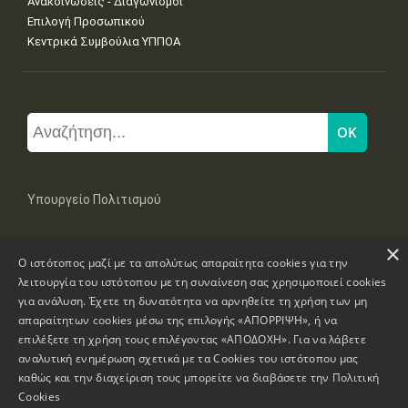
Ανακοινώσεις - Διαγωνισμοί
Επιλογή Προσωπικού
Κεντρικά Συμβούλια ΥΠΠΟΑ
Υπουργείο Πολιτισμού
×
Μπουμπουλίνας 20-22, 106 82 Αθήνα
Ο ιστότοπος μαζί με τα απολύτως απαραίτητα cookies για την
Τηλ: +30 2131322100, 2131322421
mail: grplk@culture.gr
λειτουργία του ιστότοπου με τη συναίνεση σας χρησιμοποιεί cookies
για ανάλυση. Έχετε τη δυνατότητα να αρνηθείτε τη χρήση των μη
απαραίτητων cookies μέσω της επιλογής «ΑΠΟΡΡΙΨΗ», ή να
επιλέξετε τη χρήση τους επιλέγοντας «ΑΠΟΔΟΧΗ». Για να λάβετε
αναλυτική ενημέρωση σχετικά με τα Cookies του ιστότοπου μας
καθώς και την διαχείριση τους μπορείτε να διαβάσετε την
Πολιτική
Πνευματικά Δικαιώματα © 1995-2026 Υπουργείο Πολιτισμού
Cookies