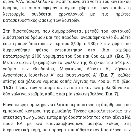
άξονα Α/Δ, παράλληλα και εφαπτόμενα στα νότια του κεντρικού
δρόμου, τα οποία έφεραν υπόγειο χώρο και των οποίων η
λειτουργία συνδέεται χρονολογικά με τις πρώτες
κατασκευαστικές φάσεις των λουτρών.
Στη διασταύρωση, που διαμορφώνεται μεταξύ του κεντρικού
λιθόστρωτου δρόμου και της παρόδου, ανασκάφηκε νέο δωμάτιο
εσωτερικών διαστάσεων περίπου 3,90μ. x 4,30μ. Στον χώρο που
διερευνήθηκε φέτος εντοπίστηκαν στο ίδιο στρώμα
καταστροφής 2100 νομίσματα του 5ου και 6ου αι. μ.Χ. (
Εικ. 7
).
Μεταξύ αυτών ξεχωρίζουν τα: φόλλις της Κυζίκου του 543 μ.Χ.,
νούμια των Θεοδοσίου, Μαρκιανού, Λέοντα Α΄, Ζήνωνα,
Αναστάσιου, Ιουστίνου Α΄ και Ιουστινιανού Α΄ (
Εικ. 7
), καθώς
επίσης και χάλκινο νόμισμα κοπής Αίγινας του 4ου αι. π.Χ. (
Εικ.
16.3
). Πέραν των νομισμάτων εντοπίστηκαν ένα μολύβδινο και
δύο χάλκινα σταθμία, καθώς και μία χάλκινη βελόνα (
Εικ. 7
).
Η ανασκαφή συμπληρώνει όλο και περισσότερο τη διάρθρωση του
εμπορικού κέντρου της ρωμαϊκής Τενέας αποκαλύπτοντας την
επέκταση των χώρων εμπορικής δραστηριότητας στον άξονα ΝΔ
προς ΒΑ με ένα επαναλαμβανόμενο μοτίβο, καθώς στη
διερευνητική τομή, που πραγματοποιήθηκε στον ίδιο άξονα των