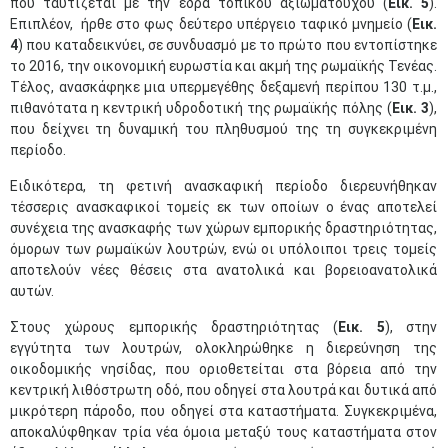
που ταυτίζεται με την έδρα τοπικού αξιωματούχου (
Εικ. 5
).
Επιπλέον, ήρθε στο φως δεύτερο υπέργειο ταφικό μνημείο (
Εικ.
4
) που καταδεικνύει, σε συνδυασμό με το πρώτο που εντοπίστηκε
το 2016, την οικονομική ευρωστία και ακμή της ρωμαϊκής Τενέας.
Τέλος, ανασκάφηκε μια υπερμεγέθης δεξαμενή περίπου 130 τ.μ.,
πιθανότατα η κεντρική υδροδοτική της ρωμαϊκής πόλης (
Εικ. 3
),
που δείχνει τη δυναμική του πληθυσμού της τη συγκεκριμένη
περίοδο.
Ειδικότερα, τη φετινή ανασκαφική περίοδο διερευνήθηκαν
τέσσερις ανασκαφικοί τομείς εκ των οποίων ο ένας αποτελεί
συνέχεια της ανασκαφής των χώρων εμπορικής δραστηριότητας,
όμορων των ρωμαϊκών λουτρών, ενώ οι υπόλοιποι τρεις τομείς
αποτελούν νέες θέσεις στα ανατολικά και βορειοανατολικά
αυτών.
Στους χώρους εμπορικής δραστηριότητας (
Εικ. 5
), στην
εγγύτητα των λουτρών, ολοκληρώθηκε η διερεύνηση της
οικοδομικής νησίδας, που οριοθετείται στα βόρεια από την
κεντρική λιθόστρωτη οδό, που οδηγεί στα λουτρά και δυτικά από
μικρότερη πάροδο, που οδηγεί στα καταστήματα. Συγκεκριμένα,
αποκαλύφθηκαν τρία νέα όμοια μεταξύ τους καταστήματα στον