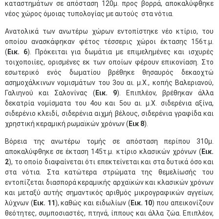
καταστημάτων σε απόσταση 120μ. προς βορρά, αποκαλύφθηκε
νέος χώρος όμοιας τυπολογίας με αυτούς στα νότια.
Ανατολικά των ανωτέρω χώρων εντοπίστηκε νέο κτίριο, του
οποίου ανασκάφηκαν φέτος τέσσερις χώροι έκτασης 156τ.μ.
(
Εικ. 6
). Πρόκειται για δωμάτια με επιμελημένες και ισχυρές
τοιχοποιίες, ορισμένες εκ των οποίων φέρουν επικονίαση. Στο
εσωτερικό ενός δωματίου βρέθηκε θησαυρός δεκαοχτώ
ασημοχάλκινων νομισμάτων του 3ου αι. μ.Χ., κοπής Βαλεριανού,
Γαλιηνού και Σαλονίνας (
Εικ. 9
). Επιπλέον, βρέθηκαν άλλα
δεκατρία νομίσματα του 4ου και 5ου αι. μ.Χ. σιδερένια αξίνα,
σιδερένιο κλειδί, σιδερένια αιχμή βέλους, σιδερένια γραφίδα και
χρηστική κεραμική ρωμαϊκών χρόνων (
Εικ 8
).
Βόρεια της ανωτέρω τομής σε απόσταση περίπου 310μ.
αποκαλύφθηκε σε έκταση 145τ.μ. κτίριο κλασικών χρόνων (
Εικ.
2
), το οποίο διαφαίνεται ότι επεκτείνεται και στα δυτικά όσο και
στα νότια. Στα κατώτερα στρώματα της θεμελίωσής του
εντοπίζεται διασπορά κεραμικής αρχαϊκών και κλασικών χρόνων
και μεταξύ αυτής σημαντικός αριθμός μικρογραφικών αγγείων,
λύχνων (
Εικ. 11
), καθώς και ειδωλίων (
Εικ. 10
) που απεικονίζουν
θεότητες, συμποσιαστές, πτηνά, ίππους και άλλα ζώα. Επιπλέον,