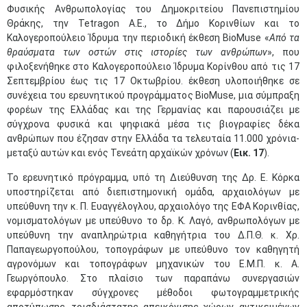
Φυσικής Ανθρωπολογίας του Δημοκριτείου Πανεπιστημίου
Θράκης, την Tetragon A.E., το Δήμο Κορινθίων και το
Καλογεροπούλειο Ίδρυμα την περιοδική έκθεση BioMuse «
Από τα
θραύσματα των οστών στις ιστορίες των ανθρώπων
», που
φιλοξενήθηκε στο Καλογεροπούλειο Ίδρυμα Κορίνθου από τις 17
Σεπτεμβρίου έως τις 17 Οκτωβρίου. έκθεση υλοποιήθηκε σε
συνέχεια του ερευνητικού προγράμματος BioΜuse, μια σύμπραξη
φορέων της Ελλάδας και της Γερμανίας και παρουσιάζει με
σύγχρονα φυσικά και ψηφιακά μέσα τις βιογραφίες δέκα
ανθρώπων που έζησαν στην Ελλάδα τα τελευταία 11.000 χρόνια-
μεταξύ αυτών και ενός Τενεάτη αρχαϊκών χρόνων (
Εικ. 17
).
Το ερευνητικό πρόγραμμα, υπό τη Διεύθυνση της Δρ. Ε. Κόρκα
υποστηρίζεται από διεπιστημονική ομάδα, αρχαιολόγων με
υπεύθυνη την κ. Π. Ευαγγέλογλου, αρχαιολόγο της ΕΦΑ Κορινθίας,
νομισματολόγων με υπεύθυνο το δρ. Κ. Λαγό, ανθρωπολόγων με
υπεύθυνη την αναπληρώτρια καθηγήτρια του Δ.Π.Θ. κ. Χρ.
Παπαγεωργοπούλου, τοπογράφων με υπεύθυνο τον καθηγητή
αγρονόμων και τοπογράφων μηχανικών του Ε.Μ.Π. κ. Α.
Γεωργόπουλο. Στο πλαίσιο των παραπάνω συνεργασιών
εφαρμόστηκαν σύγχρονες μέθοδοι φωτογραμμετρικής