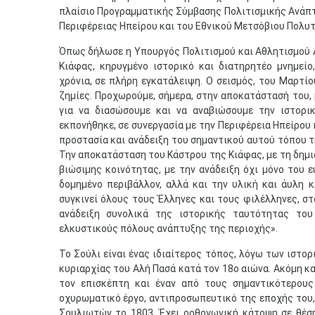
πλαίσιο Προγραμματικής Σύμβασης Πολιτισμικής Ανάπτ
Περιφέρειας Ηπείρου και του Εθνικού Μετσόβιου Πολυτ
Όπως δήλωσε η Υπουργός Πολιτισμού και Αθλητισμού Λ
Κιάφας, κηρυγμένο ιστορικό και διατηρητέο μνημείο
χρόνια, σε πλήρη εγκατάλειψη. Ο σεισμός, του Μαρτί
ζημίες. Προχωρούμε, σήμερα, στην αποκατάστασή του, 
για να διασώσουμε και να αναβιώσουμε την ιστορι
εκπονήθηκε, σε συνεργασία με την Περιφέρεια Ηπείρου
προστασία και ανάδειξη του σημαντικού αυτού τόπου τη
Την αποκατάσταση του Κάστρου της Κιάφας, με τη δημ
βιώσιμης κοινότητας, με την ανάδειξη όχι μόνο του 
δομημένο περιβάλλον, αλλά και την υλική και άυλη κ
συγκινεί όλους τους Έλληνες και τους φιλέλληνες, σ
ανάδειξη συνολικά της ιστορικής ταυτότητας του
ελκυστικούς πόλους ανάπτυξης της περιοχής».
Το Σούλι είναι ένας ιδιαίτερος τόπος, λόγω των ιστο
κυριαρχίας του Αλή Πασά κατά τον 18ο αιώνα. Ακόμη 
τον επισκέπτη και έναν από τους σημαντικότερους
οχυρωματικό έργο, αντιπροσωπευτικό της εποχής του, 
Σουλιωτών το 1803. Έχει ορθογωνική κάτοψη σε θέση