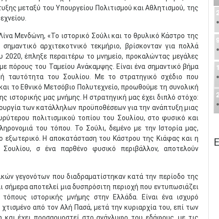
υξης μεταξύ του Υπουργείου Πολιτισμού και Αθλητισμού, της
εχνείου.
ίνα Μενδώνη, «Το ιστορικό Σούλι και το θρυλικό Κάστρο της
, σημαντικό αρχιτεκοτνικό τεκμήριο, βρίσκονταν για πολλά
ου 2020, έπληξε περαιτέρω το μνημείο, προκαλώντας μεγάλες
με πόρους του Ταμείου Ανάκαμψης. Είναι ένα σημαντικό βήμα
κή ταυτότητα του Σουλίου. Με το στρατηγικό σχέδιο που
 και το Εθνικό Μετσόβιο Πολυτεχνείο, προωθούμε τη συνολική
ς ιστορικής μας μνήμης. Η στρατηγική μας έχει διπλό στόχο:
ιουργία των κατάλληλων προϋποθέσεων για την ανάπτυξη μιας
ευρύτερου πολιτισμικού τοπίου του Σουλίου, στο φυσικό και
ληρονομιά του τόπου. Το Σούλι, δεμένο με την Ιστορία μας,
το εξωτερικό. Η αποκατάσταση του Κάστρου της Κιάφας και η
Ε
 Σουλίου, σ ένα παρθένο φυσικό περιβάλλον, αποτελούν
ρικών γεγονότων που διαδραματίστηκαν κατά την περίοδο της
και σήμερα αποτελεί μια δυσπρόσιτη περιοχή που εντυπωσιάζει
 τόπους ιστορικής μνήμης στην Ελλάδα. Είναι ένα ισχυρό
χτισμένο από τον Αλή Πασά, μετά την κυριαρχία του, επί των
 και έχει προσαρμοστεί στο ανάγλυφο του εδάφους, με τις