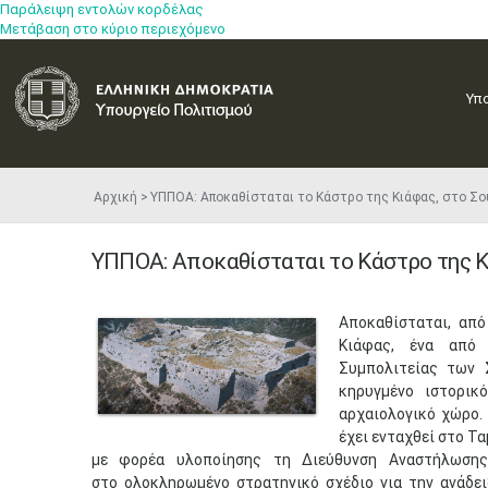
Παράλειψη εντολών κορδέλας
Μετάβαση στο κύριο περιεχόμενο
Υπ
Αρχική
ΥΠΠΟΑ: Αποκαθίσταται το Κάστρο της Κιάφας, στο 
ΥΠΠΟΑ: Αποκαθίσταται το Κάστρο της Κ
​Αποκαθίσταται, απ
Κιάφας, ένα από
Συμπολιτείας των Σ
κηρυγμένο ιστορικ
αρχαιολογικό χώρο.
έχει ενταχθεί στο Τ
με φορέα υλοποίησης τη Διεύθυνση Αναστήλωσης
στο ολοκληρωμένο στρατηγικό σχέδιο για την ανάδει