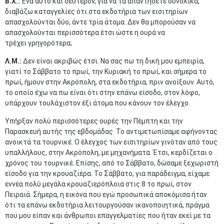
Β.Χ.:
Ένα αυτό και δεύτερον, για να τα απαντήσετε συνολικά,
διαβάζω καταγγελίες ότι στα εκδοτήρια των εισιτηρίων
απασχολούνται δύο, άντε τρία άτομα. Δεν θα μπορούσαν να
απασχολούνται περισσότερα έτσι ώστε η ουρά να
τρέχει γρηγορότερα;
Λ.Μ.:
Δεν είναι ακριβώς έτσι. Να σας πω τη δική μου εμπειρία,
γιατί το Σάββατο το πρωί, την Κυριακή το πρωί, και σήμερα το
πρωί, ήμουν στην Ακρόπολη, στα εκδοτήρια, πριν ανοίξουν. Αυτό,
το οποίο έχω να πω είναι ότι στην επάνω είσοδο, στον λόφο,
υπάρχουν τουλάχιστον έξι άτομα που κάνουν τον έλεγχο.
Υπήρξαν πολύ περισσότερες ουρές την Πέμπτη και την
Παρασκευή αυτής της εβδομάδας. Το αντιμετωπίσαμε αφήνοντας
ανοικτά τα τουρνικέ. Ο έλεγχος των εισιτηρίων γινόταν από τους
υπαλλήλους, στην Ακρόπολη, με μηχανήματα. Έτσι, κερδίζεται ο
χρόνος του τουρνικέ. Επίσης, από το Σάββατο, δώσαμε ξεχωριστή
είσοδο για την κρουαζιέρα. Το Σάββατο, για παράδειγμα, είχαμε
εννέα πολύ μεγάλα κρουαζιερόπλοια στις 8 το πρωί, στον
Πειραιά. Σήμερα, η εικόνα που εγώ προσωπικά αποκόμισα ήταν
ότι τα επάνω εκδοτήρια λειτουργούσαν ικανοποιητικά, πράγμα
που μου είπαν και άνθρωποι επαγγελματίες που ήταν εκεί με τα