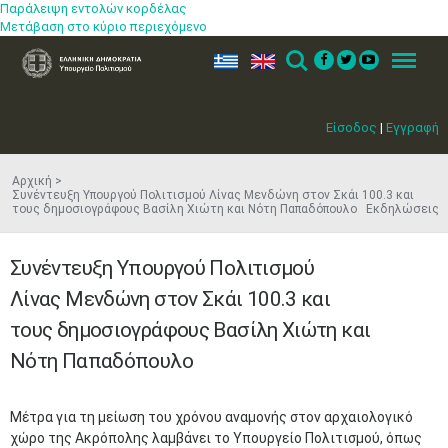
Παράλειψη εντολών κορδέλας
Μετάβαση στο κύριο περιεχόμενο
ελ
en
Search
Menu
Είσοδος
|
Εγγραφή
Αρχική
Συνέντευξη Υπουργού Πολιτισμού Λίνας Μενδώνη στον Σκάι 100.3 και
τους δημοσιογράφους Βασίλη Χιώτη και Νότη Παπαδόπουλο Εκδηλώσεις
Συνέντευξη Υπουργού Πολιτισμού
Λίνας Μενδώνη στον Σκάι 100.3 και
τους δημοσιογράφους Βασίλη Χιώτη και
Νότη Παπαδόπουλο
Μέτρα για τη μείωση του χρόνου αναμονής στον αρχαιολογικό
χώρο της Ακρόπολης λαμβάνει το Υπουργείο Πολιτισμού, όπως