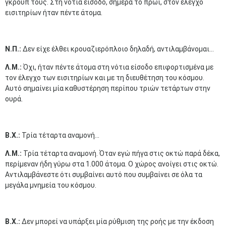
γκρουπ τους. Στη νότια είσοδο, σήμερα το πρωί, στον έλεγχο
εισιτηρίων ήταν πέντε άτομα.
Ν.Π.:
Δεν είχε έλθει κρουαζιερόπλοιο δηλαδή, αντιλαμβάνομαι...
Λ.Μ.:
Όχι, ήταν πέντε άτομα στη νότια είσοδο επιφορτισμένα με
τον έλεγχο των εισιτηρίων και με τη διευθέτηση του κόσμου.
Αυτό σημαίνει μία καθυστέρηση περίπου τριών τετάρτων στην
ουρά.
Β.Χ.:
Τρία τέταρτα αναμονή...
Λ.Μ.:
Τρία τέταρτα αναμονή. Όταν εγώ πήγα στις οκτώ παρά δέκα,
περίμεναν ήδη γύρω στα 1.000 άτομα. Ο χώρος ανοίγει στις οκτώ.
Αντιλαμβάνεστε ότι συμβαίνει αυτό που συμβαίνει σε όλα τα
μεγάλα μνημεία του κόσμου.
Β.Χ.:
Δεν μπορεί να υπάρξει μία ρύθμιση της ροής με την έκδοση