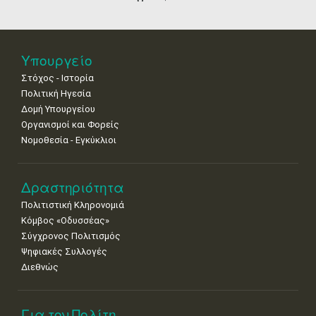
25
26
27
28
29
30
31
Μουσείων
•
•
•
•
•
•
•
Νοε
1
2
3
4
5
6
7
•
•
•
•
•
•
•
Υπουργείο
Στόχος - Ιστορία
8
9
10
11
12
13
14
•
•
•
•
•
•
•
Πολιτική Ηγεσία
Δομή Υπουργείου
15
16
17
18
19
20
21
Οργανισμοί και Φορείς
•
•
•
•
•
•
•
Νομοθεσία - Εγκύκλιοι
22
23
24
25
26
27
28
•
•
•
•
•
•
•
Δραστηριότητα
29
30
Πολιτιστική Κληρονομιά
•
•
Κόμβος «Οδυσσέας»
Σύγχρονος Πολιτισμός
Ψηφιακές Συλλογές
Διεθνώς
Για τον Πολίτη