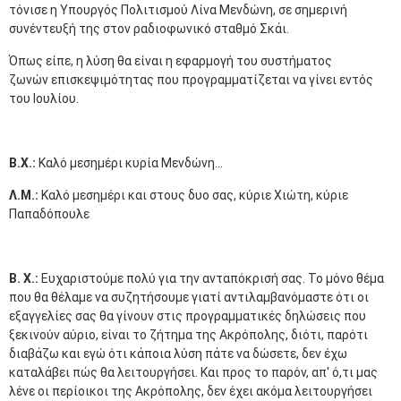
τόνισε η Υπουργός Πολιτισμού Λίνα Μενδώνη, σε σημερινή
συνέντευξή της στον ραδιοφωνικό σταθμό Σκάι.
Όπως είπε, η λύση θα είναι η εφαρμογή του συστήματος
ζωνών επισκεψιμότητας που προγραμματίζεται να γίνει εντός
του Ιουλίου.
Β.Χ.:
Καλό μεσημέρι κυρία Μενδώνη...
Λ.Μ.:
Καλό μεσημέρι και στους δυο σας, κύριε Χιώτη, κύριε
Παπαδόπουλε
Β. Χ.:
Ευχαριστούμε πολύ για την ανταπόκρισή σας. Το μόνο θέμα
που θα θέλαμε να συζητήσουμε γιατί αντιλαμβανόμαστε ότι οι
εξαγγελίες σας θα γίνουν στις προγραμματικές δηλώσεις που
ξεκινούν αύριο, είναι το ζήτημα της Ακρόπολης, διότι, παρότι
διαβάζω και εγώ ότι κάποια λύση πάτε να δώσετε, δεν έχω
καταλάβει πώς θα λειτουργήσει. Και προς το παρόν, απ' ό,τι μας
λένε οι περίοικοι της Ακρόπολης, δεν έχει ακόμα λειτουργήσει