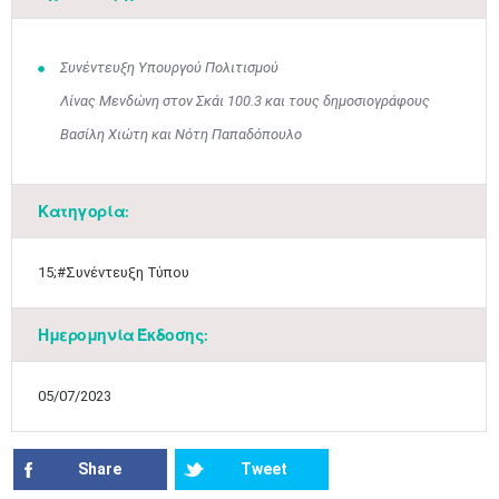
Συνέντευξη Υπουργού Πολιτισμού
Λίνας Μενδώνη στον Σκάι 100.3 και τους δημοσιογράφους
Βασίλη Χιώτη και Νότη Παπαδόπουλο
Ιουν
1
2
3
4
5
6
•
•
•
•
•
•
Κατηγορία:
7
8
9
10
11
12
13
•
•
•
•
•
•
•
15;#Συνέντευξη Τύπου
14
15
16
17
18
19
20
•
•
•
•
•
•
•
Ημερομηνία Έκδοσης:
21
22
23
24
25
26
27
•
•
•
•
•
•
•
05/07/2023
28
29
30
Ιουλ
1
2
3
4
•
•
•
•
•
•
•
•
•
•
Share
Tweet