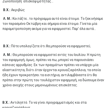
Ζωνοποίηση επισκεψιμότητας...
Β.Χ.:
Ακριβώς
Λ. Μ.:
Κοιτάξτε...το πρόγραμμα αυτό είναι έτοιμο. Το ξεκινήσαμε
τον περασμένο Οκτώβρη και σήμερα είναι έτοιμο. Γίνεται μία
παραμετροποίηση ακόμα για να εφαρμοστεί. Παρ' όλα αυτά...
Β.Χ.:
Πότε υπολογίζετε ότι θα μπορούσε να εφαρμοστεί;
Λ. Μ.:
Θα μπορούσε να εφαρμοστεί εντός του Ιουλίου. Η πρώτη
του εφαρμογή, όμως, πρέπει να πω, μπορεί να παρουσιάσει
κάποιες αρρυθμίες. Εκ των πραγμάτων πρέπει να υπάρχει μία
ελαστικότητα, διότι όταν έρχονται κρουαζιερόπλοια, τα οποία
ήδη έχουν προκρατήσει τα εισιτήρια, αντιλαμβάνεστε ότι θα
πρέπει στην πρώτη του τουλάχιστον εφαρμογή, να δώσουμε έναν
χρόνο ανοχής στους μεμονωμένους επισκέπτες.
Β.Χ.:
Αντιληπτό. Το να γίνει προγραμματισμός και στα
κρουαζιερόπλοια;