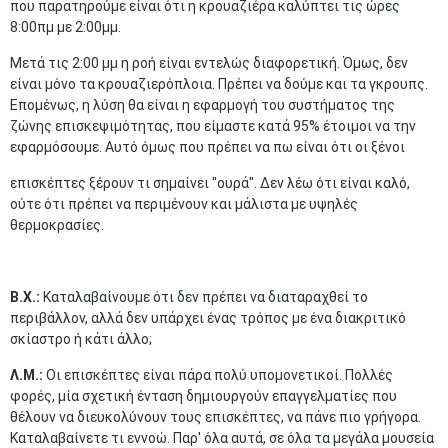
που παρατηρούμε είναι ότι η κρουαζιέρα καλύπτει τις ώρες
8:00πμ με 2:00μμ.
Μετά τις 2:00 μμ η ροή είναι εντελώς διαφορετική. Όμως, δεν
είναι μόνο τα κρουαζιερόπλοια. Πρέπει να δούμε και τα γκρουπς.
Επομένως, η λύση θα είναι η εφαρμογή του συστήματος της
ζώνης επισκεψιμότητας, που είμαστε κατά 95% έτοιμοι να την
εφαρμόσουμε. Αυτό όμως που πρέπει να πω είναι ότι οι ξένοι
επισκέπτες ξέρουν τι σημαίνει "ουρά". Δεν λέω ότι είναι καλό,
ούτε ότι πρέπει να περιμένουν και μάλιστα με υψηλές
θερμοκρασίες.
Β.Χ.:
Καταλαβαίνουμε ότι δεν πρέπει να διαταραχθεί το
περιβάλλον, αλλά δεν υπάρχει ένας τρόπος με ένα διακριτικό
σκίαστρο ή κάτι άλλο;
Λ.Μ.:
Οι επισκέπτες είναι πάρα πολύ υπομονετικοί. Πολλές
φορές, μία σχετική ένταση δημιουργούν επαγγελματίες που
θέλουν να διευκολύνουν τους επισκέπτες, να πάνε πιο γρήγορα.
Καταλαβαίνετε τι εννοώ. Παρ' όλα αυτά, σε όλα τα μεγάλα μουσεία