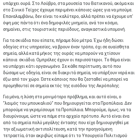
υπάρχει ουρά. Στο Λούβρο, στα μουσεία του Βατικανού, ακόμα και
στο Σινικό Τείχος έχουμε περιμένει κάποιες ώρες για να μπούμε.
Επαναλαμβάνω, δεν είναι το καλύτερο, αλλά πρέπει να έχουμε υπ'
όψη μας πάντα ότι ένα δημοφιλές μνημείο, ανά τον κόσμο,
σημαίνει, στις τουριστικές περιόδους, αναγκαστικά υπομονή.
Για τα σκιάδια που είπατε, πήραμε δύο μέτρα. Έχω ήδη δώσει
οδηγίες στις υπηρεσίες, να βρουν έναν τρόπο, όχι σε ευαίσθητα
σημεία, αλλά κατά μήκος της ουράς να μπορούν να χτίσουν
κάποια σκιάδια. Ομπρέλες έχουν οι περισσότεροι. Το θέμα είναι
να υπάρχει κάτι οργανωμένο. Σε κάθε περίπτωση, αυτό που
δώσαμε ως οδηγία, είναι σε διακριτά σημεία, να υπάρξουν νερά και
έξω από τον χώρο. Ώστε κάποιος που θα ζεσταθεί να μπορεί να
προμηθευτεί σε σημεία εκτός της εισόδου της Ακρόπολης.
Για μένα, η λύση στο μονιμότερο πρόβλημα, και αυτό είναι, ο
"λαιμός του μπουκαλιού" που δημιουργείται στα Προπύλαια. Δεν
μπορούμε να γκρεμίσουμε τα Προπύλαια. Μπορούμε, όμως, να τα
διευρύνουμε, ώστε να πάμε στο αρχαίο πρότυπο. Αυτό είναι ένα
από τα σημεία πολύ μεγάλης έντασης που είχε δημιουργηθεί με
την αξιωματική αντιπολίτευση, κατά την προηγούμενη
τετραετία, όταν ακριβώς είπαμε ότι το Υπουργείο Πολιτισμού