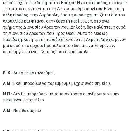
είσοδο, όχι στα εκδοτήρια του Βράχου! Η νότια είσοδος, στο ύψος
του μετρό επεκτείνεται στη Διονυσίου Αρεοπαγίτου. Είναι και η
άλλη είσοδος στην Ακρόπολη, όπου η ουρά σχηματίζεται δια του
αλσυλλίου και φτάνει, στην έσχατη περίπτωση, στο άνω
τμήμα της Διονυσίου Αρεοπαγίτου. Δηλαδή, δεν καλύπτει η ουρά
τη Διονυσίου Αρεοπαγίτου. Προς Θεού. Αυτό το λέω ως
παραδοχή. Και η τρίτη παραδοχή είναι ότι η Ακρόπολη έχει μόνον
μία είσοδο, τα αρχαία Προπύλαια του 5ου αιώνα. Επομένως,
δημιουργείται ένας "λαιμός" σαν σε μπουκάλι.
Β. Χ.:
Αυτό το κατανοούμε...
Λ.Μ.:
Εκεί μπορούμε να παρέμβουμε μέχρις ενός σημείου.
Ν.Π.:
Δεν θα μπορούσαν με κάποιον τρόπο οι άνθρωποι να μην
περιμένουν στον ήλιο;
Λ.Μ.:
Ναι, θα σας πω