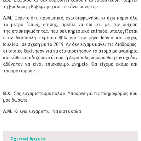
Β.Χ.:
Εξάλλου, αν δεν συμφωνεί κάπου η αντιπολίτευση, παίρνει
τη βούληση η Κυβέρνηση και το κάνει μόνη της.
Λ.Μ.:
Ξέρετε ότι, προσωπικά, έχω διαφωνήσει κι έχω πάρει όλα
τα μέτρα. Όπως, επίσης, πρέπει να πω ότι με την αύξηση
της επισκεψιμότητας, που σε υπηρεσιακό επίπεδο, υπολογίζεται
στην Ακρόπολη περίπου 80% για τον μήνα Ιούνιο και αρχές
Ιουλίου , σε σχέση με το 2019. Αν δεν είχαμε κάνει τις διαδρομές,
οι οποίες ξεκίνησαν για να εξυπηρετήσουν τα άτομα με αναπηρία
και κάθε εμποδιζόμενο άτομο, η Ακρόπολη σήμερα θα ήταν σχεδόν
αδύνατον να είναι επισκέψιμο μνημείο. Θα είχαμε ακόμα και
τραυματισμούς.
Β.Χ.:
Σας ευχαριστούμε πολύ κ. Υπουργέ για τις πληροφορίες που
μας δώσατε
Λ.Μ.:
Κι εγώ ευχαριστώ. Να είστε καλά
Σχετικά Αρχεία: