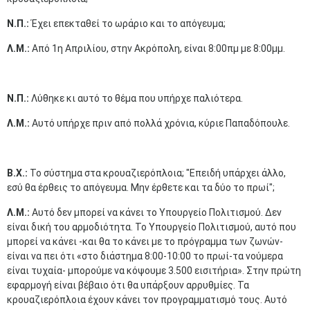
Ν.Π.:
Έχει επεκταθεί το ωράριο και το απόγευμα;
Λ.Μ.:
Από 1η Απριλίου, στην Ακρόπολη, είναι 8:00πμ με 8:00μμ.
Ν.Π.:
Λύθηκε κι αυτό το θέμα που υπήρχε παλιότερα.
Λ.Μ.:
Αυτό υπήρχε πριν από πολλά χρόνια, κύριε Παπαδόπουλε.
Β.Χ.:
Το σύστημα στα κρουαζιερόπλοια; "Επειδή υπάρχει άλλο,
εσύ θα έρθεις το απόγευμα. Μην έρθετε και τα δύο το πρωί";
Λ.Μ.:
Αυτό δεν μπορεί να κάνει το Υπουργείο Πολιτισμού. Δεν
είναι δική του αρμοδιότητα. Το Υπουργείο Πολιτισμού, αυτό που
μπορεί να κάνει -και θα το κάνει με το πρόγραμμα των ζωνών-
είναι να πει ότι «στο διάστημα 8:00-10:00 το πρωί-τα νούμερα
είναι τυχαία- μπορούμε να κόψουμε 3.500 εισιτήρια». Στην πρώτη
εφαρμογή είναι βέβαιο ότι θα υπάρξουν αρρυθμίες. Τα
κρουαζιερόπλοια έχουν κάνει τον προγραμματισμό τους. Αυτό