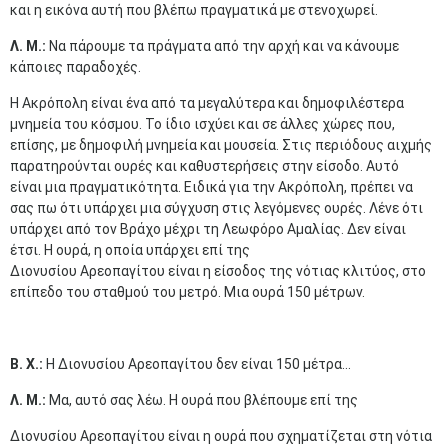
και η εικόνα αυτή που βλέπω πραγματικά με στενοχωρεί.
Λ. Μ.:
Nα πάρουμε τα πράγματα από την αρχή και να κάνουμε
κάποιες παραδοχές.
Η Ακρόπολη είναι ένα από τα μεγαλύτερα και δημοφιλέστερα
μνημεία του κόσμου. Το ίδιο ισχύει και σε άλλες χώρες που,
επίσης, με δημοφιλή μνημεία και μουσεία. Στις περιόδους αιχμής
παρατηρούνται ουρές και καθυστερήσεις στην είσοδο. Αυτό
είναι μια πραγματικότητα. Ειδικά για την Ακρόπολη, πρέπει να
σας πω ότι υπάρχει μια σύγχυση στις λεγόμενες ουρές. Λένε ότι
υπάρχει από τον Βράχο μέχρι τη Λεωφόρο Αμαλίας. Δεν είναι
έτσι. Η ουρά, η οποία υπάρχει επί της
Διονυσίου Αρεοπαγίτου είναι η είσοδος της νότιας κλιτύος, στο
επίπεδο του σταθμού του μετρό. Μια ουρά 150 μέτρων.
Β. Χ.:
Η Διονυσίου Αρεοπαγίτου δεν είναι 150 μέτρα...
Λ. Μ.:
Μα, αυτό σας λέω. Η ουρά που βλέπουμε επί της
Διονυσίου Αρεοπαγίτου είναι η ουρά που σχηματίζεται στη νότια