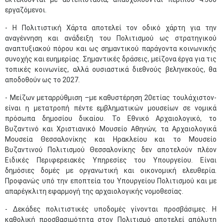
εργαζόμενοι.
- Η Πολιτιστική Χάρτα αποτελεί τον οδικό χάρτη για την
αναγέννηση και ανάδειξη του Πολιτισμού ως στρατηγικού
αναπτυξιακού πόρου και ως σημαντικού παράγοντα κοινωνικής
συνοχής και ευημερίας. Σημαντικές δράσεις, μείζονα έργα για τις
τοπικές κοινωνίες, αλλά ουσιαστικά διεθνούς βεληνεκούς, θα
αποδοθούν ως το 2027.
- Μείζων μεταρρύθμιση –με καθυστέρηση 20ετίας τουλάχιστον-
είναι η μετατροπή πέντε εμβληματικών μουσείων σε νομικά
πρόσωπα δημοσίου δικαίου. Το Εθνικό Αρχαιολογικό, το
Βυζαντινό και Χριστιανικό Μουσείο Αθηνών, τα Αρχαιολογικά
Μουσεία Θεσσαλονίκης και Ηρακλείου και το Μουσείο
Βυζαντινού Πολιτισμού Θεσσαλονίκης δεν αποτελούν πλέον
Ειδικές Περιφερειακές Υπηρεσίες του Υπουργείου. Είναι
δημόσιες δομές με οργανωτική και οικονομική ελευθερία.
Προφανώς υπό την εποπτεία του Υπουργείου Πολιτισμού και με
απαρέγκλιτη εφαρμογή της αρχαιολογικής νομοθεσίας.
- Δεκάδες πολιτιστικές υποδομές γίνονται προσβάσιμες. Η
καθολική προσβασιμότητα στον Πολιτισμό αποτελεί απόλυτη