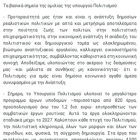
Τα βασικά σημεία της ομιλίας της υπουργού Πολιτισμού:
- Προτεραιότητά μας ήταν και είναι η ανάπτυξη δημοσίων
ρεαλιστικών πολιτικών με απτά και μετρήσιμα αποτελέσματα
στην ποιότητα ζωής των πολιτών, στην πολιτιστική
επιχειρηματικότητα, στην οικονομική ανάπτυξη. Η ανάδειξη του
πολιτιστικού και δημιουργικού τομέα ως ολοκληρωμένου,
βιώσιμου αναπτυξιακού εργαλείου, καλλιεργεί οικοσυστήματα
επιχειρηματικότητας, συμβάλλοντας καθοριστικά στη κοινωνική
συνοχή. Αποδείξαμε, υλοποιώντας στο ακέραιο τις δεσμεύσεις
μας -και μάλιστα σε συνθήκες μη κανονικότητας- ότι ο
Πολιτισμός για εμάς είναι δημόσιο κοινωνικό αγαθό άμεσα
συνυφασμένο με την Ανάπτυξη.
- Σήμερα, το Υπουργείο Πολιτισμού υλοποιεί το μεγαλύτερο
πρόγραμμα έργων υποδομών –περισσότερα από 820 έργα,
προϋπολογισμού άνω του 1,2 δισ. ευρώ- επιπροσθέτως των
συμβατικών έργων ρουτίνας. Αυτά τα έργα ολοκληρώνονται
σταδιακά μέχρι το 2027. Καλύπτουν κάθε πτυχή του Πολιτισμού,
την πολιτιστική κληρονομιά, όλων των μορφών και όλων των
περιόδων, και, φυσικά, τη σύγχρονη δημιουργία. Στα έργα που
εκτελούνται με αυτεπιστασία, απασχολούνται περίπου 4.500