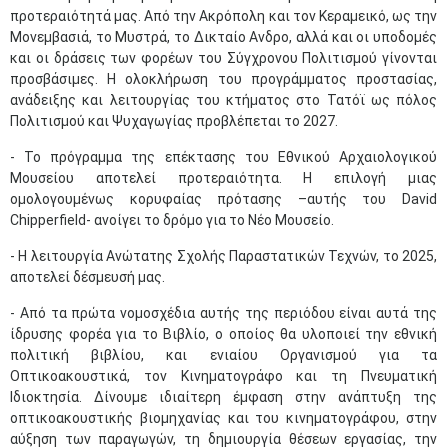
προτεραιότητά μας. Από την Ακρόπολη και τον Κεραμεικό, ως την
Μονεμβασιά, το Μυστρά, το Δικταίο Ανδρο, αλλά και οι υποδομές
και οι δράσεις των φορέων του Σύγχρονου Πολιτισμού γίνονται
προσβάσιμες. Η ολοκλήρωση του προγράμματος προστασίας,
ανάδειξης και λειτουργίας του κτήματος στο Τατόϊ ως πόλος
Πολιτισμού και Ψυχαγωγίας προβλέπεται το 2027.
- Το πρόγραμμα της επέκτασης του Εθνικού Αρχαιολογικού
Μουσείου αποτελεί προτεραιότητα. Η επιλογή μιας
ομολογουμένως κορυφαίας πρότασης –αυτής του David
Chipperfield- ανοίγει το δρόμο για το Νέο Μουσείο.
- Η λειτουργία Ανώτατης Σχολής Παραστατικών Τεχνών, το 2025,
αποτελεί δέσμευσή μας.
- Από τα πρώτα νομοσχέδια αυτής της περιόδου είναι αυτά της
ίδρυσης φορέα για το Βιβλίο, ο οποίος θα υλοποιεί την εθνική
πολιτική βιβλίου, και ενιαίου Οργανισμού για τα
Οπτικοακουστικά, τον Κινηματογράφο και τη Πνευματική
Ιδιοκτησία. Δίνουμε ιδιαίτερη έμφαση στην ανάπτυξη της
οπτικοακουστικής βιομηχανίας και του κινηματογράφου, στην
αύξηση των παραγωγών, τη δημιουργία θέσεων εργασίας, την