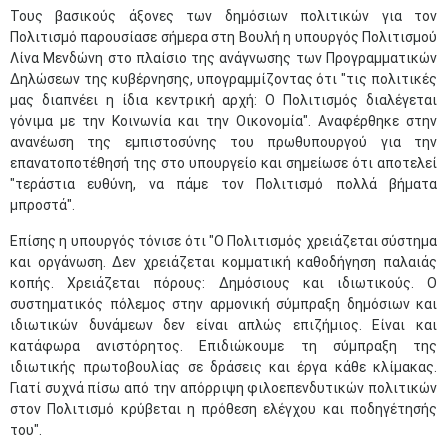
Τους βασικούς άξονες των δημόσιων πολιτικών για τον
Πολιτισμό παρουσίασε σήμερα στη Βουλή η υπουργός Πολιτισμού
Λίνα Μενδώνη στο πλαίσιο της ανάγνωσης των Προγραμματικών
Δηλώσεων της κυβέρνησης, υπογραμμίζοντας ότι "τις πολιτικές
μας διαπνέει η ίδια κεντρική αρχή: Ο Πολιτισμός διαλέγεται
γόνιμα με την Κοινωνία και την Οικονομία". Αναφέρθηκε στην
ανανέωση της εμπιστοσύνης του πρωθυπουργού για την
επανατοποτέθησή της στο υπουργείο και σημείωσε ότι αποτελεί
"τεράστια ευθύνη, να πάμε τον Πολιτισμό πολλά βήματα
μπροστά".
Επίσης η υπουργός τόνισε ότι "Ο Πολιτισμός χρειάζεται σύστημα
και οργάνωση. Δεν χρειάζεται κομματική καθοδήγηση παλαιάς
κοπής. Χρειάζεται πόρους: Δημόσιους και ιδιωτικούς. Ο
συστηματικός πόλεμος στην αρμονική σύμπραξη δημόσιων και
ιδιωτικών δυνάμεων δεν είναι απλώς επιζήμιος. Είναι και
κατάφωρα ανιστόρητος. Επιδιώκουμε τη σύμπραξη της
ιδιωτικής πρωτοβουλίας σε δράσεις και έργα κάθε κλίμακας.
Γιατί συχνά πίσω από την απόρριψη φιλοεπενδυτικών πολιτικών
στον Πολιτισμό κρύβεται η πρόθεση ελέγχου και ποδηγέτησής
του".