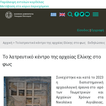
Παράλειψη εντολών κορδέλας
Μετάβαση στο κύριο περιεχόμενο
ελ
en
Search
Menu
Είσοδος
|
Εγγραφή
Αρχική
Το λατρευτικό κέντρο της αρχαίας Ελίκης στο φως Εκδηλώσεις
Το λατρευτικό κέντρο της αρχαίας Ελίκης στο
φως
​Συνεχίστηκε και κατά το 2023
η διεπιστημονική
αρχαιολογική έρευνα στο ιερό
των Γεωμετρικών και
Αρχαϊκών Χρόνων στα
Νικολέικα Αιγιάλειας,