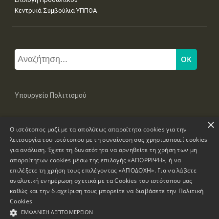
Κεντρικά Συμβούλια ΥΠΠΟΑ
Υπουργείο Πολιτισμού
×
Μπουμπουλίνας 20-22, 106 82 Αθήνα
Ο ιστότοπος μαζί με τα απολύτως απαραίτητα cookies για την
Τηλ: +30 2131322100, 2131322421
mail: grplk@culture.gr
λειτουργία του ιστότοπου με τη συναίνεση σας χρησιμοποιεί cookies
για ανάλυση. Έχετε τη δυνατότητα να αρνηθείτε τη χρήση των μη
απαραίτητων cookies μέσω της επιλογής «ΑΠΟΡΡΙΨΗ», ή να
επιλέξετε τη χρήση τους επιλέγοντας «ΑΠΟΔΟΧΗ». Για να λάβετε
αναλυτική ενημέρωση σχετικά με τα Cookies του ιστότοπου μας
καθώς και την διαχείριση τους μπορείτε να διαβάσετε την
Πολιτική
Πνευματικά Δικαιώματα © 1995-2026 Υπουργείο Πολιτισμού
Cookies
ΕΜΦΆΝΙΣΗ ΛΕΠΤΟΜΕΡΕΙΏΝ