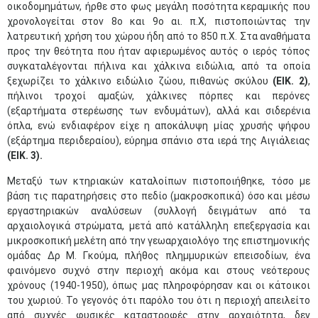
οικοδομημάτων, ήρθε στο φως μεγάλη ποσότητα κεραμικής που
χρονολογείται στον 8ο και 9ο αι. π.Χ, πιστοποιώντας την
λατρευτική χρήση του χώρου ήδη από το 850 π.Χ. Στα αναθήματα
προς την θεότητα που ήταν αφιερωμένος αυτός ο ιερός τόπος
συγκαταλέγονται πήλινα και χάλκινα ειδώλια, από τα οποία
ξεχωρίζει το χάλκινο ειδώλιο ζώου, πιθανώς σκύλου
(ΕΙΚ. 2)
,
πήλινοι τροχοί αμαξών, χάλκινες πόρπες και περόνες
(εξαρτήματα στερέωσης των ενδυμάτων), αλλά και σιδερένια
όπλα, ενώ ενδιαφέρον είχε η αποκάλυψη μίας χρυσής ψήφου
(εξάρτημα περιδεραίου), εύρημα σπάνιο στα ιερά της Αιγιάλειας
(ΕΙΚ. 3).
Μεταξύ των κτηριακών καταλοίπων πιστοποιήθηκε, τόσο με
βάση τις παρατηρήσεις στο πεδίο (μακροσκοπικά) όσο και μέσω
εργαστηριακών αναλύσεων (συλλογή δειγμάτων από τα
αρχαιολογικά στρώματα, μετά από κατάλληλη επεξεργασία και
μικροσκοπική μελέτη από την γεωαρχαιολόγο της επιστημονικής
ομάδας Δρ Μ. Γκούμα, πλήθος πλημμυρικών επεισοδίων, ένα
φαινόμενο συχνό στην περιοχή ακόμα και στους νεότερους
χρόνους (1940-1950), όπως μας πληροφόρησαν και οι κάτοικοι
του χωριού. Το γεγονός ότι παρόλο του ότι η περιοχή απειλείτο
από συχνές φυσικές καταστροφές στην αρχαιότητα, δεν