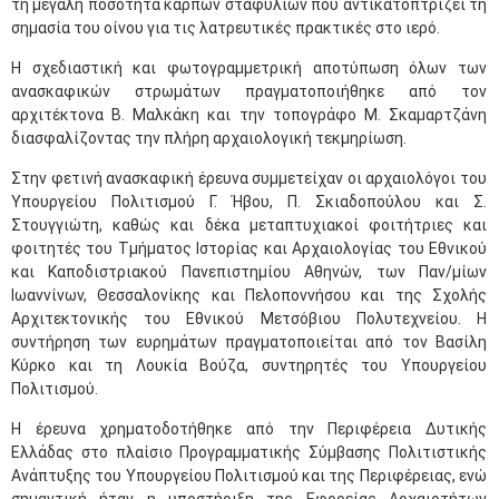
τη μεγάλη ποσότητα καρπών σταφυλιών που αντικατοπτρίζει τη
σημασία του οίνου για τις λατρευτικές πρακτικές στο ιερό.
Η σχεδιαστική και φωτογραμμετρική αποτύπωση όλων των
ανασκαφικών στρωμάτων πραγματοποιήθηκε από τον
αρχιτέκτονα Β. Μαλκάκη και την τοπογράφο Μ. Σκαμαρτζάνη
διασφαλίζοντας την πλήρη αρχαιολογική τεκμηρίωση.
Στην φετινή ανασκαφική έρευνα συμμετείχαν οι αρχαιολόγοι του
Υπουργείου Πολιτισμού Γ. Ήβου, Π. Σκιαδοπούλου και Σ.
Στουγγιώτη, καθώς και δέκα μεταπτυχιακοί φοιτήτριες και
φοιτητές του Τμήματος Ιστορίας και Αρχαιολογίας του Εθνικού
και Καποδιστριακού Πανεπιστημίου Αθηνών, των Παν/μίων
Ιωαννίνων, Θεσσαλονίκης και Πελοποννήσου και της Σχολής
Αρχιτεκτονικής του Εθνικού Μετσόβιου Πολυτεχνείου. Η
συντήρηση των ευρημάτων πραγματοποιείται από τον Βασίλη
Κύρκο και τη Λουκία Βούζα, συντηρητές του Υπουργείου
Πολιτισμού.
Η έρευνα χρηματοδοτήθηκε από την Περιφέρεια Δυτικής
Ελλάδας στο πλαίσιο Προγραμματικής Σύμβασης Πολιτιστικής
Ανάπτυξης του Υπουργείου Πολιτισμού και της Περιφέρειας, ενώ