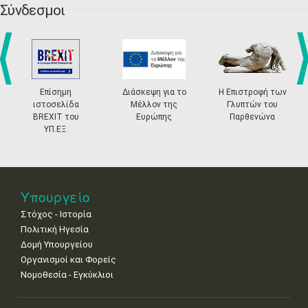
Σύνδεσμοι
27
28
29
30
Οκτ
1
2
3
•
•
•
•
•
•
•
4
5
6
7
8
9
10
•
•
•
•
•
•
•
prev
ne
Επίσημη
Διάσκεψη για το
Η Επιστροφή των
11
12
13
14
15
16
17
ιστοσελίδα
Μέλλον της
Γλυπτών του
•
•
•
•
•
•
•
BREXIT του
Ευρώπης
Παρθενώνα
ΥΠ.ΕΞ.
18
19
20
21
22
23
24
•
•
•
•
•
•
•
25
26
27
28
29
30
31
•
•
•
•
•
•
•
Υπουργείο
Στόχος - Ιστορία
Πολιτική Ηγεσία
Δομή Υπουργείου
Οργανισμοί και Φορείς
Νομοθεσία - Εγκύκλιοι