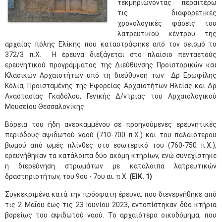
τεκμηριώνοντας περαιτέρω
τις διαφορετικές
χρονολογικές φάσεις του
λατρευτικού κέντρου της
αρχαίας πόλης Ελίκης που καταστράφηκε από τον σεισμό το
372/3 π.Χ. Η έρευνα διεξάγεται στο πλαίσιο πενταετούς
ερευνητικού προγράμματος της Διεύθυνσης Προϊστορικών και
Κλασικών Αρχαιοτήτων υπό τη διεύθυνση των Δρ Ερωφίλης
Κόλια, Προϊσταμένης της Εφορείας Αρχαιοτήτων Ηλείας και Δρ
Αναστασίας Γκαδόλου, Γενικής Δ/ντριας του Αρχαιολογικού
Μουσείου Θεσσαλονίκης.
Βόρεια του ήδη ανεσκαμμένου σε προηγούμενες ερευνητικές
περιόδους αψιδωτού ναού (710-700 π.Χ.) και του παλαιότερου
βωμού από ωμές πλίνθες στο εσωτερικό του (760-750 π.Χ.),
ερευνήθηκαν τα κατάλοιπα δύο ακόμη κτηρίων, ενώ συνεχίστηκε
η διερεύνηση στρωμάτων με κατάλοιπα λατρευτικών
δραστηριοτήτων, του 9ου - 7ου αι. π.Χ.
(ΕΙΚ. 1)
Συγκεκριμένα κατά την πρόσφατη έρευνα, που διενεργήθηκε από
τις 2 Μαΐου έως τις 23 Ιουνίου 2023, εντοπίστηκαν δύο κτήρια
βορείως του αψιδωτού ναού. Το αρχαιότερο οικοδόμημα, που