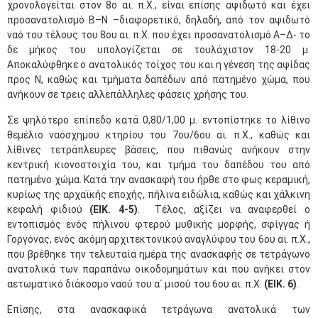
χρονολογείται στον 8ο αι. π.Χ., είναι επίσης αψιδωτό και έχει
προσανατολισμό Β–Ν –διαφορετικό, δηλαδή, από τον αψιδωτό
ναό του τέλους του 8ου αι. π.Χ. που έχει προσανατολισμό Α–Δ- το
δε μήκος του υπολογίζεται σε τουλάχιστον 18-20 μ.
Αποκαλύφθηκε ο ανατολικός τοίχος του και η γένεση της αψίδας
προς Ν, καθώς και τμήματα δαπέδων από πατημένο χώμα, που
ανήκουν σε τρεις αλλεπάλληλες φάσεις χρήσης του.
Σε ψηλότερο επίπεδο κατά 0,80/1,00 μ. εντοπίστηκε το λίθινο
θεμέλιο ναόσχημου κτηρίου του 7ου/6ου αι. π.Χ., καθώς και
λίθινες τετράπλευρες βάσεις, που πιθανώς ανήκουν στην
κεντρική κιονοστοιχία του, και τμήμα του δαπέδου του από
πατημένο χώμα. Κατά την ανασκαφή του ήρθε στο φως κεραμική,
κυρίως της αρχαϊκής εποχής, πήλινα ειδώλια, καθώς και χάλκινη
κεφαλή φιδιού
(ΕΙΚ. 4-5)
. Τέλος, αξίζει να αναφερθεί ο
εντοπισμός ενός πήλινου φτερού μυθικής μορφής, σφίγγας ή
Γοργόνας, ενός ακόμη αρχιτεκτονικού αναγλύφου του 6ου αι. π.Χ.,
που βρέθηκε την τελευταία ημέρα της ανασκαφής σε τετράγωνο
ανατολικά των παραπάνω οικοδομημάτων και που ανήκει στον
αετωματικό διάκοσμο ναού του α΄ μισού του 6ου αι. π.Χ.
(ΕΙΚ. 6)
.
Επίσης, στα ανασκαφικά τετράγωνα ανατολικά των