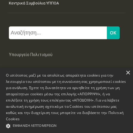
Κεντρικά Συμβούλια ΥΠΠΟΑ
Υπουργείο Πολιτισμού
×
Μπουμπουλίνας 20-22, 106 82 Αθήνα
Ο ιστότοπος μαζί με τα απολύτως απαραίτητα cookies για την
Τηλ: +30 2131322100, 2131322421
mail: grplk@culture.gr
λειτουργία του ιστότοπου με τη συναίνεση σας χρησιμοποιεί cookies
για ανάλυση. Έχετε τη δυνατότητα να αρνηθείτε τη χρήση των μη
απαραίτητων cookies μέσω της επιλογής «ΑΠΟΡΡΙΨΗ», ή να
επιλέξετε τη χρήση τους επιλέγοντας «ΑΠΟΔΟΧΗ». Για να λάβετε
αναλυτική ενημέρωση σχετικά με τα Cookies του ιστότοπου μας
καθώς και την διαχείριση τους μπορείτε να διαβάσετε την
Πολιτική
Πνευματικά Δικαιώματα © 1995-2026 Υπουργείο Πολιτισμού
Cookies
ΕΜΦΆΝΙΣΗ ΛΕΠΤΟΜΕΡΕΙΏΝ
Πληροφορίες Ιστοσελίδας
Δήλωση Προσβασιμότητας