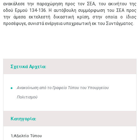
ανακάλεσε την παραχώρηση προς τον ΣΕΑ, του ακινήτου της
οδού Ερμού 134-136. Η αυτόβουλη συμμόρφωση του ΣΕΑ προς
την άμεσα εκτελεστή δικαστική κρίση, στην οποία ο ίδιος
προσέφυγε, συνιστά ενέργεια υποχρεωτική εκ του Συντάγματος.
Μαϊ
1
2
•
•
3
4
5
6
7
8
9
•
•
•
•
•
•
•
Σχετικά Αρχεία:
10
11
12
13
14
15
16
•
•
•
•
•
•
•
Ανακοίνωση από το Γραφείο Τύπου του Υπουργείου
17
18
19
20
21
22
23
Πολιτισμού
•
•
•
•
•
•
•
•
•
•
•
•
•
24
25
26
27
28
29
30
•
•
•
•
•
•
•
Κατηγορία:
31
Ιουν
1
2
3
4
5
6
•
•
•
•
•
•
•
1;#Δελτίο Τύπου