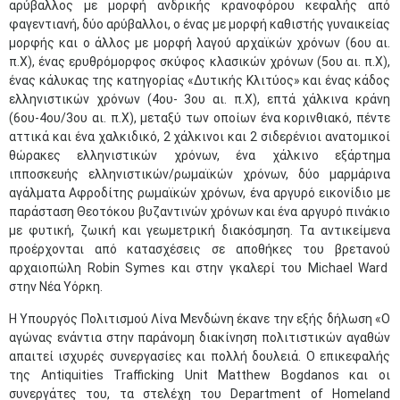
αρύβαλλος με μορφή ανδρικής κρανοφόρου κεφαλής από
φαγεντιανή, δύο αρύβαλλοι, ο ένας με μορφή καθιστής γυναικείας
μορφής και ο άλλος με μορφή λαγού αρχαϊκών χρόνων (6ου αι.
π.Χ), ένας ερυθρόμορφος σκύφος κλασικών χρόνων (5ου αι. π.Χ),
ένας κάλυκας της κατηγορίας «Δυτικής Κλιτύος» και ένας κάδος
ελληνιστικών χρόνων (4ου- 3ου αι. π.Χ), επτά χάλκινα κράνη
(6ου-4ου/3ου αι. π.Χ), μεταξύ των οποίων ένα κορινθιακό, πέντε
αττικά και ένα χαλκιδικό, 2 χάλκινοι και 2 σιδερένιοι ανατομικοί
θώρακες ελληνιστικών χρόνων, ένα χάλκινο εξάρτημα
ιπποσκευής ελληνιστικών/ρωμαϊκών χρόνων, δύο μαρμάρινα
αγάλματα Αφροδίτης ρωμαϊκών χρόνων, ένα αργυρό εικονίδιο με
παράσταση Θεοτόκου βυζαντινών χρόνων και ένα αργυρό πινάκιο
με φυτική, ζωική και γεωμετρική διακόσμηση. Τα αντικείμενα
προέρχονται από κατασχέσεις σε αποθήκες του βρετανού
αρχαιοπώλη Robin Symes και στην γκαλερί του Michael Ward
στην Νέα Υόρκη.
Η Υπουργός Πολιτισμού Λίνα Μενδώνη έκανε την εξής δήλωση «Ο
αγώνας ενάντια στην παράνομη διακίνηση πολιτιστικών αγαθών
απαιτεί ισχυρές συνεργασίες και πολλή δουλειά. Ο επικεφαλής
της Antiquities Trafficking Unit Matthew Bogdanos και οι
συνεργάτες του, τα στελέχη του Department of Homeland