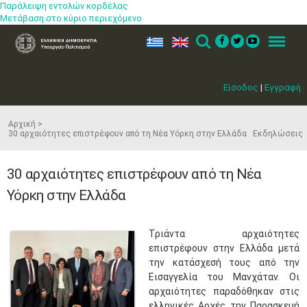
Παράλειψη εντολών κορδέλας
Μετάβαση στο κύριο περιεχόμενο
ελ
en
Search
Menu
Είσοδος
|
Εγγραφή
Αρχική
30 αρχαιότητες επιστρέφουν από τη Νέα Υόρκη στην Ελλάδα Εκδηλώσεις
30 αρχαιότητες επιστρέφουν από τη Νέα
Υόρκη στην Ελλάδα
​Τριάντα αρχαιότητες
επιστρέφουν στην Ελλάδα μετά
την κατάσχεσή τους από την
Εισαγγελία του Μανχάταν. Οι
αρχαιότητες παραδόθηκαν στις
ελληνικές Αρχές την Παρασκευή