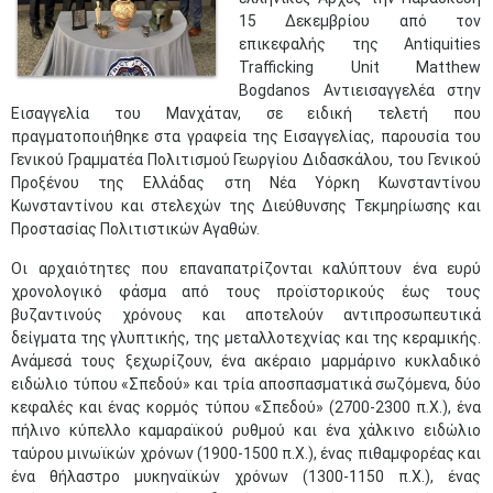
15 Δεκεμβρίου από τον
επικεφαλής της Antiquities
Trafficking Unit Matthew
Bogdanos Αντιεισαγγελέα στην
Εισαγγελία του Μανχάταν, σε ειδική τελετή που
πραγματοποιήθηκε στα γραφεία της Εισαγγελίας, παρουσία του
Γενικού Γραμματέα Πολιτισμού Γεωργίου Διδασκάλου, του Γενικού
Προξένου της Ελλάδας στη Νέα Υόρκη Κωνσταντίνου
Κωνσταντίνου και στελεχών της Διεύθυνσης Τεκμηρίωσης και
Προστασίας Πολιτιστικών Αγαθών.
Οι αρχαιότητες που επαναπατρίζονται καλύπτουν ένα ευρύ
χρονολογικό φάσμα από τους προϊστορικούς έως τους
βυζαντινούς χρόνους και αποτελούν αντιπροσωπευτικά
δείγματα της γλυπτικής, της μεταλλοτεχνίας και της κεραμικής.
Ανάμεσά τους ξεχωρίζουν, ένα ακέραιο μαρμάρινο κυκλαδικό
ειδώλιο τύπου «Σπεδού» και τρία αποσπασματικά σωζόμενα, δύο
κεφαλές και ένας κορμός τύπου «Σπεδού» (2700-2300 π.Χ.), ένα
πήλινο κύπελλο καμαραϊκού ρυθμού και ένα χάλκινο ειδώλιο
ταύρου μινωϊκών χρόνων (1900-1500 π.Χ.), ένας πιθαμφορέας και
ένα θήλαστρο μυκηναϊκών χρόνων (1300-1150 π.Χ.), ένας