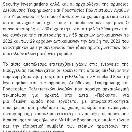
Security Investigations αλλά και οι αρχαιολόγοι της αρμόδιας
Διεύθυνσης Τεκμηρίωσης και Προστασίας Πολιτιστικών Αγαθών
του Υπουργείου Πολιτισμού διαθέτουν τα χαρακτηριστικά αυτά
και οι συνεχείς επιτυχίες τους το αποδεικνύουν περίτρανα. Ο
επαναπατρισμός των 30 αρχαιοτήτων από την Νέα Υόρκη έρχεται
ως συνέχεια της επιστροφής των 55 αρχαίων αντικειμένων το
2022 και των 29 αρχαίων αντικειμένων την άνοιξη του 2023 που
ανακτήθηκαν με την συνεργασία των ίδιων πρωταγωνιστών, που
αποτελούν πλέον μία δυνατή ομάδα».
Το αίσιο αποτέλεσμα επιτεύχθηκε χάριν στις ενέργειες της
Εισαγγελίας του Μανχάταν, οι έρευνες της οποίας απέδειξαν την
παράνομη διακίνησή τους από την Ελλάδα, της Homeland Security
Investigation και της αρμόδιας Διεύθυνσης Τεκμηρίωσης και
Προστασίας Πολιτιστικών Αγαθών που παρείχε αρχαιολογική
τεκμηρίωση για αρκετά από αυτά. «Πρόκειται για
μία δεμένη ομάδα που εργάζεται με αποφασιστικότητα,
προσήλωση και μεθοδικότητα, χωρίς ωράρια και ανάλογους
περιορισμούς, με αποκλειστικό στόχο την πάταξη της παράνομης
διακίνησης» όπως δήλωσε ο Matthew Bogdanos, ο οποίος τόνισε
και την εξαιρετική συμβολή των ειδικών πρακτόρων της