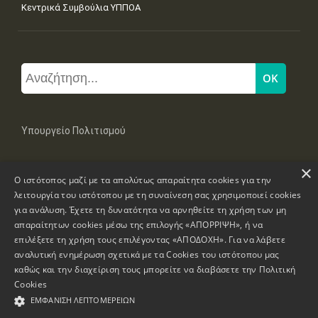
Κεντρικά Συμβούλια ΥΠΠΟΑ
Υπουργείο Πολιτισμού
×
Μπουμπουλίνας 20-22, 106 82 Αθήνα
Ο ιστότοπος μαζί με τα απολύτως απαραίτητα cookies για την
Τηλ: +30 2131322100, 2131322421
mail: grplk@culture.gr
λειτουργία του ιστότοπου με τη συναίνεση σας χρησιμοποιεί cookies
για ανάλυση. Έχετε τη δυνατότητα να αρνηθείτε τη χρήση των μη
απαραίτητων cookies μέσω της επιλογής «ΑΠΟΡΡΙΨΗ», ή να
επιλέξετε τη χρήση τους επιλέγοντας «ΑΠΟΔΟΧΗ». Για να λάβετε
αναλυτική ενημέρωση σχετικά με τα Cookies του ιστότοπου μας
καθώς και την διαχείριση τους μπορείτε να διαβάσετε την
Πολιτική
Πνευματικά Δικαιώματα © 1995-2026 Υπουργείο Πολιτισμού
Cookies
ΕΜΦΆΝΙΣΗ ΛΕΠΤΟΜΕΡΕΙΏΝ
Πληροφορίες Ιστοσελίδας
Δήλωση Προσβασιμότητας