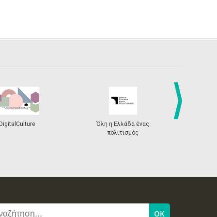
next
DigitalCulture
Όλη η Ελλάδα ένας
Πρόγραμμα Δι
πολιτισμός