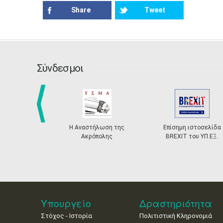
Share
Tweet
Σύνδεσμοι
prev
Η Αναστήλωση της
Επίσημη ιστοσελίδα
Ακρόπολης
BREXIT του ΥΠ.ΕΞ.
Υπουργείο
Δραστηριότητα
Στόχος - Ιστορία
Πολιτιστική Κληρονομιά