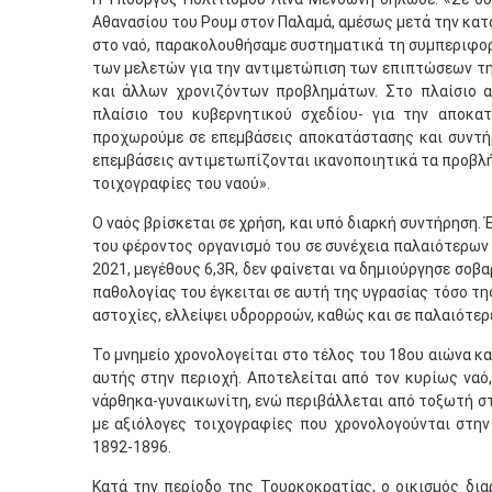
Αθανασίου του Ρουμ στον Παλαμά, αμέσως μετά την κατα
στο ναό, παρακολουθήσαμε συστηματικά τη συμπεριφορ
των μελετών για την αντιμετώπιση των επιπτώσεων τη
και άλλων χρονιζόντων προβλημάτων. Στο πλαίσιο α
πλαίσιο του κυβερνητικού σχεδίου- για την αποκα
προχωρούμε σε επεμβάσεις αποκατάστασης και συντήρ
επεμβάσεις αντιμετωπίζονται ικανοποιητικά τα προβλή
τοιχογραφίες του ναού».
Ο ναός βρίσκεται σε χρήση, και υπό διαρκή συντήρηση.
του φέροντος οργανισμό του σε συνέχεια παλαιότερων 
2021, μεγέθους 6,3R, δεν φαίνεται να δημιούργησε σοβ
παθολογίας του έγκειται σε αυτή της υγρασίας τόσο τη
αστοχίες, ελλείψει υδρορροών, καθώς και σε παλαιότερ
Το μνημείο χρονολογείται στο τέλος του 18ου αιώνα κα
αυτής στην περιοχή. Αποτελείται από τον κυρίως ναό
νάρθηκα-γυναικωνίτη, ενώ περιβάλλεται από τοξωτή στ
με αξιόλογες τοιχογραφίες που χρονολογούνται στην
1892-1896.
Κατά την περίοδο της Τουρκοκρατίας, ο οικισμός διαρ