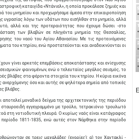
στροφική καταιγίδα «Ντάνιελ», η οποία προκάλεσε ζημιές και
ά του μνημείου και προχωρήσαμε άμεσα στην επικαιροποίηση
ς υγρασίας λόγω των υδάτων που εισήλθαν στο μνημείο, αλλά
υτό, αλλά και της προτεραιότητας που έχουμε δώσει -στο
τάσταση των βλαβών σε πληγέντα μνημεία της Θεσσαλίας,
ησης του ναού του Αγίου Αθανασίου. Με τις προτεινόμενες
ματα του κτηρίου, ενώ προστατεύονται και αναδεικνύονται οι
 Έχουν γίνει αρκετές επεμβάσεις αποκατάστασης και ενίσχυσης
σεισμικών φαινομένων, ενώ ο τελευταίος μεγάλος σεισμός, το
αρές βλάβες στα φέροντα στοιχεία του κτηρίου. Η κύρια εικόνα
ς ανερχόμενης όσο και αυτής σε ψηλότερα σημεία από τοπικές
Ε
ες βλάβες.
ι αποτελεί μοναδικό δείγμα της αρχιτεκτονικής της περιόδου
, σταυροειδή εγγεγραμμένο με τρούλο, τετρακιόνιο τρουλωτό
οά στη νοτιοδυτική πλευρά. Ο κυρίως ναός είναι κατάγραφος
 περίοδο 1811-1835, ενώ αυτές στον Νάρθηκα στην περίοδο
θρώνονταν σε τρεις μαχαλάδες (ενορίες): α) τον Χαντακλί -