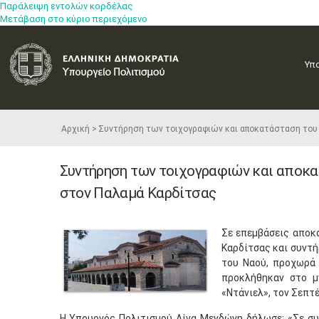
Παράλειψη εντολών κορδέλας
Μετάβαση στο κύριο περιεχόμενο
Υπ
Αρχική
Συντήρηση των τοιχογραφιών και αποκατάσταση του
Συντήρηση των τοιχογραφιών και αποκα
στον Παλαμά Καρδίτσας
​Σε επεμβάσεις απο
Καρδίτσας και συντ
του Ναού, προχωρά 
προκλήθηκαν στο μ
«Ντάνιελ», τον Σεπτέ
Η Υπουργός Πολιτισμού Λίνα Μενδώνη δήλωσε: «Σε συ