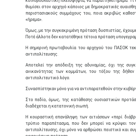
κοινοβουλευτική πλειοψηφία, να παραιτηθεί ήρεμα. Τι
θυμίσει στον αρχηγό κάποιος με δημοκρατικές ευαισθη
περιστασιακούς συμμάχους του, ποια ακριβώς καθε
«ήρεμα».
Όμως, με την συγκεκριμένη πρόταση δυσπιστίας, έχουμε
Ποτέ άλλοτε δεν κατατέθηκε τέτοια πρόταση υπογεγρα
Η σημερινή πρωτοβουλία του αρχηγού του ΠΑΣΟΚ τεκ
αντιπολίτευσης.
Αποτελεί την απόδειξη της αδυναμίας, όχι της συγ
ανικανότητας των κομμάτων, του τόξου της δήθεν 
αντιπολιτευτικό λόγο.
Συνασπίστηκαν μόνο για να αντιπαρατεθούν στην κυβέρ
Στο πεδίο, όμως, της κατάθεσης ουσιαστικών προτάσ
διαδέχεται η κατατονική σιωπή.
Η κουραστική επανάληψη των αιτιάσεων «περί διάβρ
τρύπιο παραπέτασμα, που δεν μπορεί να κρύψει το
αντιπολίτευσης, όχι μόνο να αρθρώσει πειστικό και συ