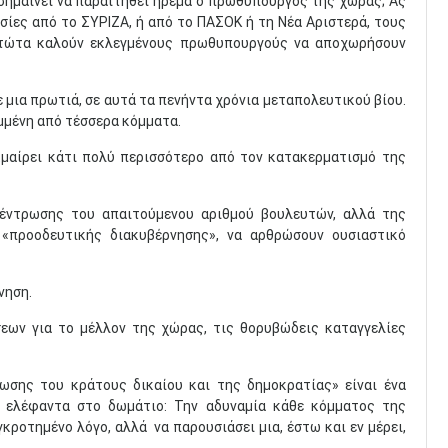
 σημαίνει να παραιτηθεί ήρεμα ο πρωθυπουργός της χώρας; Ας
σίες από το ΣΥΡΙΖΑ, ή από το ΠΑΣΟΚ ή τη Νέα Αριστερά, τους
στώτα καλούν εκλεγμένους πρωθυπουργούς να αποχωρήσουν
 μια πρωτιά, σε αυτά τα πενήντα χρόνια μεταπολευτικού βίου.
μμένη από τέσσερα κόμματα.
μαίρει κάτι πολύ περισσότερο από τον κατακερματισμό της
κέντρωσης του απαιτούμενου αριθμού βουλευτών, αλλά της
«προοδευτικής διακυβέρνησης», να αρθρώσουν ουσιαστικό
νηση.
εων για το μέλλον της χώρας, τις θορυβώδεις καταγγελίες
ωσης του κράτους δικαίου και της δημοκρατίας» είναι ένα
ν ελέφαντα στο δωμάτιο: Την αδυναμία κάθε κόμματος της
γκροτημένο λόγο, αλλά να παρουσιάσει μια, έστω και εν μέρει,