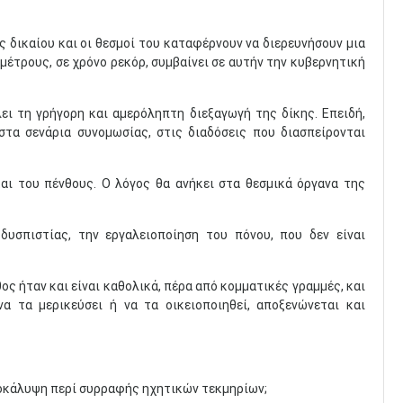
 δικαίου και οι θεσμοί του καταφέρνουν να διερευνήσουν μια
έτρους, σε χρόνο ρεκόρ, συμβαίνει σε αυτήν την κυβερνητική
ει τη γρήγορη και αμερόληπτη διεξαγωγή της δίκης. Επειδή,
 στα σενάρια συνομωσίας, στις διαδόσεις που διασπείρονται
αι του πένθους. Ο λόγος θα ανήκει στα θεσμικά όργανα της
υσπιστίας, την εργαλειοποίηση του πόνου, που δεν είναι
θος ήταν και είναι καθολικά, πέρα από κομματικές γραμμές, και
να τα μερικεύσει ή να τα οικειοποιηθεί, αποξενώνεται και
 αποκάλυψη περί συρραφής ηχητικών τεκμηρίων;