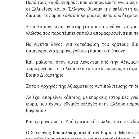
Παρά τους κλυδωνισμούς, που αναπόφευκτα γνώρισε, υ
οι Ελληνίδες και οι Έλληνες βίωσαν την ακλόνητη ε
δικαίου, την άρση κάθε υπολείμματος θεσμικού διχασμο
Έτσι λοιπόν, είναι ανιστόρητο και επικίνδυνο να χρη
γλώσσα που παραπέμπει σε πολύ απομακρυσμένα και πολ
Να γίνεται λόγος για κατεδάφιση του κράτους δικα
υπαινιγμοί για χειραγωγούμενη δικαστική έρευνα.
Και, μάλιστα, όταν αυτά λέγονται από την Αξιωματ
χειραγωγήσει το τηλεοπτικό τοπίο και, σήμερα, να έχε
Ειδικό Δικαστήριο.
Ζητά ο Αρχηγός της Αξιωματικής Αντιπολίτευσης τη δι
Αν έχει απομείνει κάποιος, με επαρκείς ιστορικές γνώ
φορά, που έγιναν εθνικές εκλογές στην Ελλάδα παρο
Εμφυλίου.
Και όχι μόνον αυτό. Υπάρχει και κάτι άλλο, πιο επικίνδυ
Ο Στέφανος Κασσελάκης καλεί τον Κυριάκο Μητσοτάκη