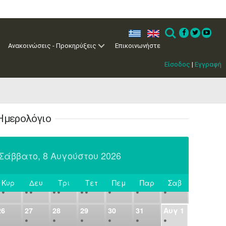
7
8
9
10
11
12
13
•
•
•
•
•
•
•
ελ
en
Search
14
15
16
17
18
19
20
Ανακοινώσεις - Προκηρύξεις
Επικοινωνήστε
•
•
•
•
•
•
•
Είσοδος
|
Εγγραφή
21
22
23
24
25
26
27
•
•
•
•
•
•
•
28
29
30
Ιουλ
2
3
4
•
•
•
•
•
•
•
•
•
•
1
Ημερολόγιο
5
6
7
8
9
10
11
•
•
•
•
•
•
•
•
•
•
•
•
•
•
Σάββατο, 8 Αυγούστου 2026
12
13
14
15
16
17
18
•
•
•
•
•
•
•
•
•
•
•
•
•
•
19
20
21
22
23
24
25
Κυρ
Δευ
Τρι
Τετ
Πεμ
Παρ
Σαβ
Σήμερα
•
•
•
•
•
•
•
•
•
•
•
26
27
28
29
30
31
Αυγ
1
•
•
•
•
•
•
•