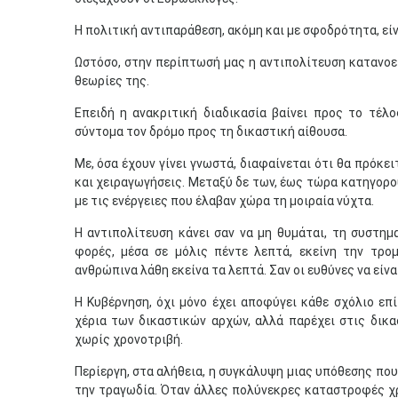
Η πολιτική αντιπαράθεση, ακόμη και με σφοδρότητα, εί
Ωστόσο, στην περίπτωσή μας η αντιπολίτευση κατανοεί 
θεωρίες της.
Επειδή η ανακριτική διαδικασία βαίνει προς το τέλ
σύντομα τον δρόμο προς τη δικαστική αίθουσα.
Με, όσα έχουν γίνει γνωστά, διαφαίνεται ότι θα πρόκε
και χειραγωγήσεις. Μεταξύ δε των, έως τώρα κατηγορο
με τις ενέργειες που έλαβαν χώρα τη μοιραία νύχτα.
Η αντιπολίτευση κάνει σαν να μη θυμάται, τη συστημ
φορές, μέσα σε μόλις πέντε λεπτά, εκείνη την τρ
ανθρώπινα λάθη εκείνα τα λεπτά. Σαν οι ευθύνες να είν
Η Κυβέρνηση, όχι μόνο έχει αποφύγει κάθε σχόλιο επ
χέρια των δικαστικών αρχών, αλλά παρέχει στις δικ
χωρίς χρονοτριβή.
Περίεργη, στα αλήθεια, η συγκάλυψη μιας υπόθεσης που
την τραγωδία. Όταν άλλες πολύνεκρες καταστροφές χρε