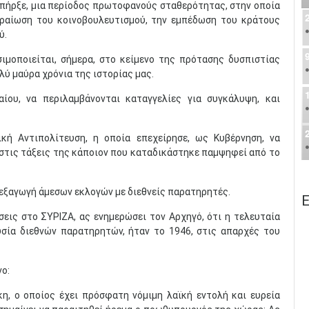
πήρξε, μια περίοδος πρωτοφανούς σταθερότητας, στην οποία
δραίωση του κοινοβουλευτισμού, την εμπέδωση του κράτους
ύ.
σιμοποιείται, σήμερα, στο κείμενο της πρότασης δυσπιστίας
ύ μαύρα χρόνια της ιστορίας μας.
ίου, να περιλαμβάνονται καταγγελίες για συγκάλυψη, και
ική Αντιπολίτευση, η οποία επεχείρησε, ως Κυβέρνηση, να
ι στις τάξεις της κάποιον που καταδικάστηκε παμψηφεί από το
εξαγωγή άμεσων εκλογών με διεθνείς παρατηρητές.
Ε
σεις στο ΣΥΡΙΖΑ, ας ενημερώσει τον Αρχηγό, ότι η τελευταία
υσία διεθνών παρατηρητών, ήταν το 1946, στις απαρχές του
νο:
, ο οποίος έχει πρόσφατη νόμιμη λαϊκή εντολή και ευρεία