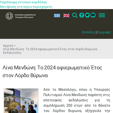
Παράλειψη εντολών κορδέλας
Μετάβαση στο κύριο περιεχόμενο
ελ
en
Search
Menu
Είσοδος
|
Εγγραφή
Αρχική
Λίνα Μενδώνη: Το 2024 αφιερωματικό Έτος στον Λόρδο Βύρωνα
Εκδηλώσεις
Λίνα Μενδώνη: Το 2024 αφιερωματικό Έτος
στον Λόρδο Βύρωνα
​Από το Μεσολόγγι, όπου η Υπουργός
Πολιτισμού Λίνα Μενδώνη παρέστη στις
επετειακές εκδηλώσεις για τη
συμπλήρωση 200 ετών από το θάνατο
του Λόρδου Βυρωνα, εξήγγειλε την