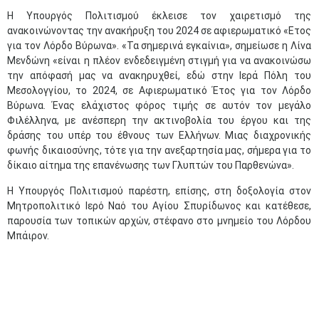
Η Υπουργός Πολιτισμού έκλεισε τον χαιρετισμό της
ανακοινώνοντας την ανακήρυξη του 2024 σε αφιερωματικό «Ετος
για τον Λόρδο Βύρωνα». «Τα σημερινά εγκαίνια», σημείωσε η Λίνα
Μενδώνη «είναι η πλέον ενδεδειγμένη στιγμή για να ανακοινώσω
την απόφασή μας να ανακηρυχθεί, εδώ στην Ιερά Πόλη του
Μεσολογγίου, το 2024, σε Αφιερωματικό Έτος για τον Λόρδο
Βύρωνα. Ένας ελάχιστος φόρος τιμής σε αυτόν τον μεγάλο
Φιλέλληνα, με ανέσπερη την ακτινοβολία του έργου και της
δράσης του υπέρ του έθνους των Ελλήνων. Μιας διαχρονικής
φωνής δικαιοσύνης, τότε για την ανεξαρτησία μας, σήμερα για το
δίκαιο αίτημα της επανένωσης των Γλυπτών του Παρθενώνα».
Η Υπουργός Πολιτισμού παρέστη, επίσης, στη δοξολογία στον
Μητροπολιτικό Ιερό Ναό του Αγίου Σπυρίδωνος και κατέθεσε,
παρουσία των τοπικών αρχών, στέφανο στο μνημείο του Λόρδου
Μπάιρον.