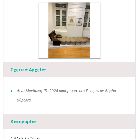
Σχετικά Αρχεία:
Λίνα Μενδώνη: Το 2024 αφιερωματικό Έτος στον Λόρδο
Βύρωνα
Ιουν
1
2
3
4
5
6
•
•
•
•
•
•
Κατηγορία:
7
8
9
10
11
12
13
•
•
•
•
•
•
•
1;#Δελτίο Τύπου