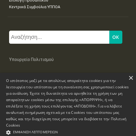
Επιλογή Προσωπικού
Κεντρικά Συμβούλια ΥΠΠΟΑ
Υπουργείο Πολιτισμού
×
Μπουμπουλίνας 20-22, 106 82 Αθήνα
Ο ιστότοπος μαζί με τα απολύτως απαραίτητα cookies για την
Τηλ: +30 2131322100, 2131322421
mail: grplk@culture.gr
λειτουργία του ιστότοπου με τη συναίνεση σας χρησιμοποιεί cookies
για ανάλυση. Έχετε τη δυνατότητα να αρνηθείτε τη χρήση των μη
απαραίτητων cookies μέσω της επιλογής «ΑΠΟΡΡΙΨΗ», ή να
επιλέξετε τη χρήση τους επιλέγοντας «ΑΠΟΔΟΧΗ». Για να λάβετε
αναλυτική ενημέρωση σχετικά με τα Cookies του ιστότοπου μας
καθώς και την διαχείριση τους μπορείτε να διαβάσετε την
Πολιτική
Πνευματικά Δικαιώματα © 1995-2026 Υπουργείο Πολιτισμού
Cookies
ΕΜΦΆΝΙΣΗ ΛΕΠΤΟΜΕΡΕΙΏΝ