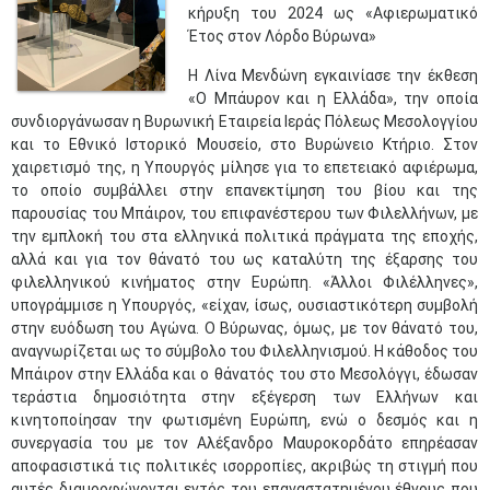
κήρυξη του 2024 ως «Αφιερωματικό
Έτος στον Λόρδο Βύρωνα»
Η Λίνα Μενδώνη εγκαινίασε την έκθεση
«Ο Μπάυρον και η Ελλάδα», την οποία
συνδιοργάνωσαν η Βυρωνική Εταιρεία Ιεράς Πόλεως Μεσολογγίου
και το Εθνικό Ιστορικό Μουσείο, στο Βυρώνειο Κτήριο. Στον
χαιρετισμό της, η Υπουργός μίλησε για το επετειακό αφιέρωμα,
το οποίο συμβάλλει στην επανεκτίμηση του βίου και της
παρουσίας του Μπάιρον, του επιφανέστερου των Φιλελλήνων, με
την εμπλοκή του στα ελληνικά πολιτικά πράγματα της εποχής,
αλλά και για τον θάνατό του ως καταλύτη της έξαρσης του
φιλελληνικού κινήματος στην Ευρώπη. «Άλλοι Φιλέλληνες»,
υπογράμμισε η Υπουργός, «είχαν, ίσως, ουσιαστικότερη συμβολή
στην ευόδωση του Αγώνα. Ο Βύρωνας, όμως, με τον θάνατό του,
αναγνωρίζεται ως το σύμβολο του Φιλελληνισμού. Η κάθοδος του
Μπάιρον στην Ελλάδα και ο θάνατός του στο Μεσολόγγι, έδωσαν
τεράστια δημοσιότητα στην εξέγερση των Ελλήνων και
κινητοποίησαν την φωτισμένη Ευρώπη, ενώ ο δεσμός και η
συνεργασία του με τον Αλέξανδρο Μαυροκορδάτο επηρέασαν
αποφασιστικά τις πολιτικές ισορροπίες, ακριβώς τη στιγμή που
αυτές διαμορφώνονται εντός του επαναστατημένου έθνους που