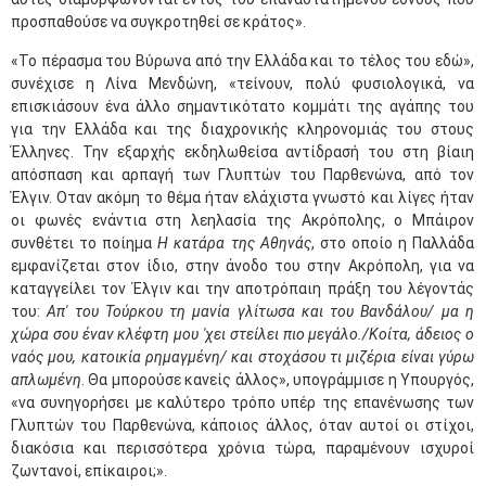
προσπαθούσε να συγκροτηθεί σε κράτος».
«Το πέρασμα του Βύρωνα από την Ελλάδα και το τέλος του εδώ»,
συνέχισε η Λίνα Μενδώνη, «τείνουν, πολύ φυσιολογικά, να
επισκιάσουν ένα άλλο σημαντικότατο κομμάτι της αγάπης του
για την Ελλάδα και της διαχρονικής κληρονομιάς του στους
Έλληνες. Την εξαρχής εκδηλωθείσα αντίδρασή του στη βίαιη
απόσπαση και αρπαγή των Γλυπτών του Παρθενώνα, από τον
Έλγιν. Οταν ακόμη το θέμα ήταν ελάχιστα γνωστό και λίγες ήταν
οι φωνές ενάντια στη λεηλασία της Ακρόπολης, ο Μπάιρον
συνθέτει το ποίημα
Η κατάρα της Αθηνάς
, στο οποίο η Παλλάδα
εμφανίζεται στον ίδιο, στην άνοδο του στην Ακρόπολη, για να
καταγγείλει τον Έλγιν και την αποτρόπαιη πράξη του λέγοντάς
του:
Απ' του Τούρκου τη μανία γλίτωσα και του Βανδάλου/ μα η
χώρα σου έναν κλέφτη μου 'χει στείλει πιο μεγάλο./Κοίτα, άδειος ο
ναός μου, κατοικία ρημαγμένη/ και στοχάσου τι μιζέρια είναι γύρω
απλωμένη
. Θα μπορούσε κανείς άλλος», υπογράμμισε η Υπουργός,
«να συνηγορήσει με καλύτερο τρόπο υπέρ της επανένωσης των
Γλυπτών του Παρθενώνα, κάποιος άλλος, όταν αυτοί οι στίχοι,
διακόσια και περισσότερα χρόνια τώρα, παραμένουν ισχυροί
ζωντανοί, επίκαιροι;».