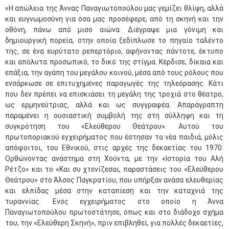
«Η απώλεια της Άννας Παναγιωτοπούλου μας γεμίζει θλίψη, αλλά
και ευγνωμοσύνη για όσα μας προσέφερε, από τη σκηνή και την
οθόνη, πάνω από μισό αιώνα. Διέγραψε μια γόνιμη και
δημιουργική πορεία, στην οποία ξεδίπλωσε το πηγαίο ταλέντο
της, σε ένα ευρύτατο ρεπερτόριο, αφήνοντας πάντοτε, έκτυπο
και απόλυτα προσωπικό, το δικό της στίγμα. Κέρδισε, δίκαια και
επάξια, την αγάπη του μεγάλου κοινού, μέσα από τους ρόλους που
ενσάρκωσε σε επιτυχημένες παραγωγές της τηλεόρασης. Κάτι
που δεν πρέπει να επισκιάσει τη μεγάλη της τροχιά στο θέατρο,
ως ερμηνεύτριας, αλλά και ως συγγραφέα. Απαράγραπτη
παραμένει η ουσιαστική συμβολή της στη σύλληψη και τη
συγκρότηση του «Ελεύθερου Θεάτρου». Αυτού του
πρωτοποριακού εγχειρήματος που έστησαν τα νέα παιδιά, μόλις
απόφοιτοι, του Εθνικού, στις αρχές της δεκαετίας του 1970.
Ορθώνοντας ανάστημα στη Χούντα, με την «Ιστορία του Αλή
Ρέτζο» και το «Και συ χτενίζεσαι, παραστάσεις του «Ελεύθερου
Θεάτρου» στο Άλσος Παγκρατίου, που υπήρξαν ανάσα ελευθερίας
και ελπίδας μέσα στην καταπίεση και την καταχνιά της
τυραννίας. Ενός εγχειρήματος στο οποίο η Άννα
Παναγιωτοπούλου πρωτοστάτησε, όπως και στο διάδοχο σχήμα
του, την «Ελεύθερη Σκηνή», πριν επιβληθεί, για πολλές δεκαετίες,