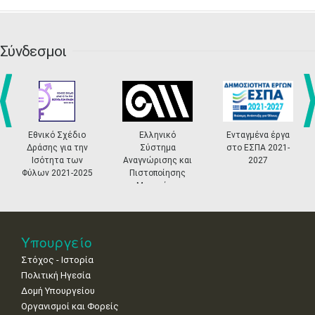
•
•
•
•
•
•
•
•
•
20
21
22
23
24
25
26
•
•
•
•
•
•
•
Σύνδεσμοι
27
28
29
30
Οκτ
1
2
3
•
•
•
•
•
•
•
4
5
6
7
8
9
10
•
•
•
•
•
•
•
prev
ne
Εθνικό Σχέδιο
Ελληνικό
Ενταγμένα έργα
11
12
13
14
15
16
17
Δράσης για την
Σύστημα
στο ΕΣΠΑ 2021-
•
•
•
•
•
•
•
Ισότητα των
Αναγνώρισης και
2027
Φύλων 2021-2025
Πιστοποίησης
18
19
20
21
22
23
24
Μουσείων
•
•
•
•
•
•
•
25
26
27
28
29
30
31
•
•
•
•
•
•
•
Υπουργείο
Στόχος - Ιστορία
Πολιτική Ηγεσία
Δομή Υπουργείου
Οργανισμοί και Φορείς