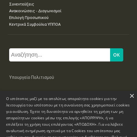
Συνεντεύξεις
Ανακοινώσεις - Διαγωνισμοί
Επιλογή Προσωπικού
Κεντρικά Συμβούλια ΥΠΠΟΑ
Υπουργείο Πολιτισμού
×
Μπουμπουλίνας 20-22, 106 82 Αθήνα
Ο ιστότοπος μαζί με τα απολύτως απαραίτητα cookies για την
Τηλ: +30 2131322100, 2131322421
mail: grplk@culture.gr
λειτουργία του ιστότοπου με τη συναίνεση σας χρησιμοποιεί cookies
για ανάλυση. Έχετε τη δυνατότητα να αρνηθείτε τη χρήση των μη
απαραίτητων cookies μέσω της επιλογής «ΑΠΟΡΡΙΨΗ», ή να
επιλέξετε τη χρήση τους επιλέγοντας «ΑΠΟΔΟΧΗ». Για να λάβετε
αναλυτική ενημέρωση σχετικά με τα Cookies του ιστότοπου μας