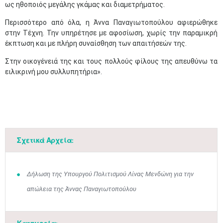
ως ηθοποιός μεγάλης γκάμας και διαμετρήματος.
Περισσότερο από όλα, η Άννα Παναγιωτοπούλου αφιερώθηκε
στην Τέχνη. Την υπηρέτησε με αφοσίωση, χωρίς την παραμικρή
έκπτωση και με πλήρη συναίσθηση των απαιτήσεών της.
Στην οικογένειά της και τους πολλούς φίλους της απευθύνω τα
ειλικρινή μου συλλυπητήρια».
Μαϊ
1
2
•
•
3
4
5
6
7
8
9
•
•
•
•
•
•
•
Σχετικά Αρχεία:
10
11
12
13
14
15
16
•
•
•
•
•
•
•
Δήλωση της Υπουργού Πολιτισμού Λίνας Μενδώνη για την
17
18
19
20
21
22
23
απώλεια της Άννας Παναγιωτοπούλου
•
•
•
•
•
•
•
•
•
•
•
•
•
24
25
26
27
28
29
30