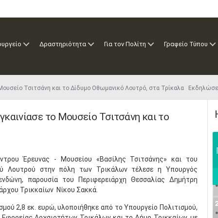
ουργείο
Δραστηριότητα
Για τον Πολίτη
Γραφείο Τύπου
 Μουσείο Τσιτσάνη και το Δίδυμο Οθωμανικό Λουτρό, στα Τρίκαλα Εκδηλώσε
γκαινίασε το Μουσείο Τσιτσάνη και το
Κέντρου Έρευνας - Μουσείου «Βασίλης Τσιτσάνης» και του
ού Λουτρού στην πόλη των Τρικάλων τέλεσε η Υπουργός
ενδώνη, παρουσία του Περιφερειάρχη Θεσσαλίας Δημήτρη
άρχου Τρικκαίων Νίκου Σακκά.
σμού 2,8 εκ. ευρώ, υλοποιήθηκε από το Υπουργείο Πολιτισμού,
ς Εφορείας Αρχαιοτήτων Τρικάλων και το Δήμο Τρικκαίων, με