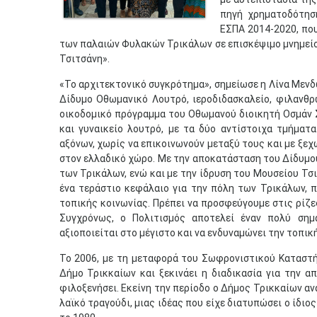
πηγή χρηματοδότησ
ΕΣΠΑ 2014-2020, πο
των παλαιών Φυλακών Τρικάλων σε επισκέψιμο μνημείο 
Τσιτσάνη».
«Το αρχιτεκτονικό συγκρότημα», σημείωσε η Λίνα Μενδ
Δίδυμο Οθωμανικό Λουτρό, ιεροδιδασκαλείο, φιλανθρ
οικοδομικό πρόγραμμα του Οθωμανού διοικητή Οσμάν Σα
και γυναικείο λουτρό, με τα δύο αντίστοιχα τμήματ
αξόνων, χωρίς να επικοινωνούν μεταξύ τους και με ξεχ
στον ελλαδικό χώρο. Με την αποκατάσταση του Δίδυμου
των Τρικάλων, ενώ και με την ίδρυση του Μουσείου Τσ
ένα τεράστιο κεφάλαιο για την πόλη των Τρικάλων, πο
τοπικής κοινωνίας. Πρέπει να προσφεύγουμε στις ρίζες
Συγχρόνως, ο Πολιτισμός αποτελεί έναν πολύ σημ
αξιοποιείται στο μέγιστο και να ενδυναμώνει την τοπική
Το 2006, με τη μεταφορά του Σωφρονιστικού Καταστήμ
Δήμο Τρικκαίων και ξεκινάει η διαδικασία για την 
φιλοξενήσει. Εκείνη την περίοδο ο Δήμος Τρικκαίων αν
λαϊκό τραγούδι, μιας ιδέας που είχε διατυπώσει ο ίδιο