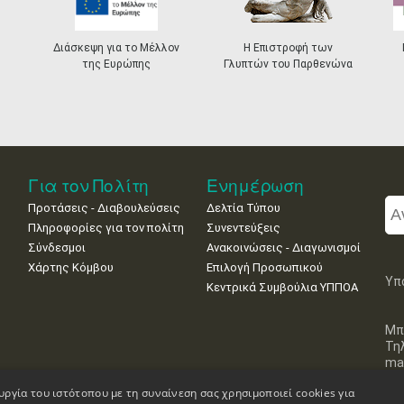
Διάσκεψη για το Μέλλον
Η Επιστροφή των
της Ευρώπης
Γλυπτών του Παρθενώνα
Για τον Πολίτη
Ενημέρωση
Προτάσεις - Διαβουλεύσεις
Δελτία Τύπου
Πληροφορίες για τον πολίτη
Συνεντεύξεις
Σύνδεσμοι
Ανακοινώσεις - Διαγωνισμοί
Χάρτης Κόμβου
Επιλογή Προσωπικού
Υπ
Κεντρικά Συμβούλια ΥΠΠΟΑ
Μπ
Τη
mai
υργία του ιστότοπου με τη συναίνεση σας χρησιμοποιεί cookies για