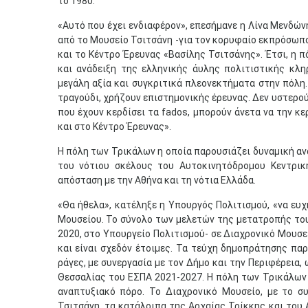
το 1980.
«Αυτό που έχει ενδιαφέρον», επεσήμανε η Λίνα Μενδώνη,
από το Μουσείο Τσιτσάνη -για τον κορυφαίο εκπρόσωπο
και το Κέντρο Έρευνας «Βασίλης Τσιτσάνης». Έτσι, η 
και ανάδειξη της ελληνικής άυλης πολιτιστικής κλη
μεγάλη αξία και συγκριτικά πλεονεκτήματα στην πόλη.
τραγούδι, χρήζουν επιστημονικής έρευνας. Δεν υστερού
που έχουν κερδίσει τα fados, μπορούν άνετα να την κ
και στο Κέντρο Έρευνας».
Η πόλη των Τρικάλων η οποία παρουσιάζει δυναμική αν
του νότιου σκέλους του Αυτοκινητόδρομου Κεντρικ
απόσταση με την Αθήνα και τη νότια Ελλάδα.
«Θα ήθελα», κατέληξε η Υπουργός Πολιτισμού, «να ευχ
Μουσείου. Το σύνολο των μελετών της μετατροπής του 
2020, στο Υπουργείο Πολιτισμού- σε Διαχρονικό Μουσε
και είναι σχεδόν έτοιμες. Τα τεύχη δημοπράτησης παρ
ράγες, με συνεργασία με τον Δήμο και την Περιφέρεια,
Θεσσαλίας του ΕΣΠΑ 2021-2027. Η πόλη των Τρικάλων 
αναπτυξιακό πόρο. Το Διαχρονικό Μουσείο, με το σ
Τσιτσάνη, τα κατάλοιπα της Αρχαίας Τρίκκης και του 