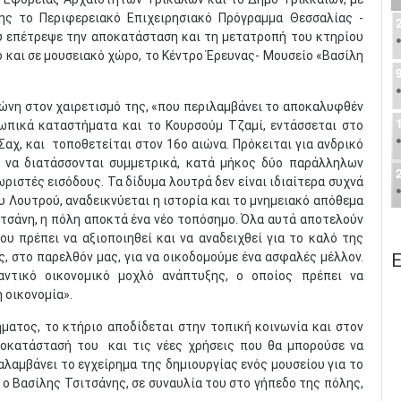
ης το Περιφερειακό Επιχειρησιακό Πρόγραμμα Θεσσαλίας -
υ επέτρεψε την αποκατάσταση και τη μετατροπή του κτηρίου
και σε μουσειακό χώρο, το Κέντρο Έρευνας- Μουσείο «Βασίλη
ώνη στον χαιρετισμό της, «που περιλαμβάνει το αποκαλυφθέν
ωπικά καταστήματα και το Κουρσούμ Τζαμί, εντάσσεται στο
χ, και τοποθετείται στον 16ο αιώνα. Πρόκειται για ανδρικό
α να διατάσσονται συμμετρικά, κατά μήκος δύο παράλληλων
ωριστές εισόδους. Τα δίδυμα λουτρά δεν είναι ιδιαίτερα συχνά
 Λουτρού, αναδεικνύεται η ιστορία και το μνημειακό απόθεμα
ιτσάνη, η πόλη αποκτά ένα νέο τοπόσημο. Όλα αυτά αποτελούν
υ πρέπει να αξιοποιηθεί και να αναδειχθεί για το καλό της
Ε
, στο παρελθόν μας, για να οικοδομούμε ένα ασφαλές μέλλον.
αντικό οικονομικό μοχλό ανάπτυξης, ο οποίος πρέπει να
 οικονομία».
ατος, το κτήριο αποδίδεται στην τοπική κοινωνία και στον
αποκατάστασή του και τις νέες χρήσεις που θα μπορούσε να
αλαμβάνει το εγχείρημα της δημιουργίας ενός μουσείου για το
ς ο Βασίλης Τσιτσάνης, σε συναυλία του στο γήπεδο της πόλης,