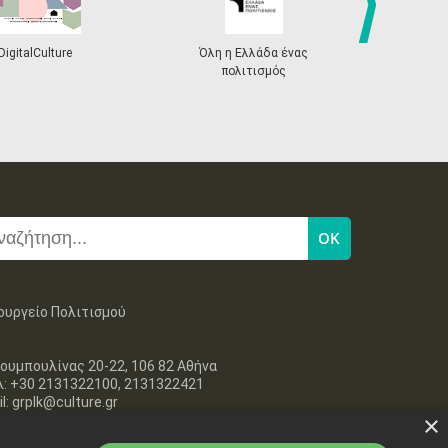
next
DigitalCulture
Όλη η Ελλάδα ένας
Πρόγραμμα Δι
πολιτισμός
ουργείο Πολιτισμού
ουμπουλίνας 20-22, 106 82 Αθήνα
λ: +30 2131322100, 2131322421
l: grplk@culture.gr
×