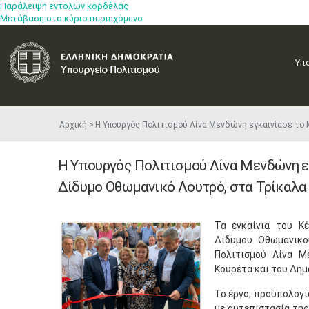
Παράλειψη εντολών κορδέλας
Μετάβαση στο κύριο περιεχόμενο
Υπ
Αρχική
Η Υπουργός Πολιτισμού Λίνα Μενδώνη εγκαινίασε το
Η Υπουργός Πολιτισμού Λίνα Μενδώνη ε
Δίδυμο Οθωμανικό Λουτρό, στα Τρίκαλα
​Τα εγκαίνια του 
Δίδυμου Οθωμανικ
Πολιτισμού Λίνα Μ
Κουρέτα και του Δημ
Το έργο, προϋπολογι
με αυτεπιστασία τη