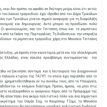
 «και δεν πρέπει να αφεθεί σε δεύτερη μοίρα, είναι ότι εκτός
 του λαϊκού τραγουδιού- έχει ιδρυθεί από τον Δήμο Τρικάλων
πόλη των Τρικάλων γίνεται σημείο αναφοράς για τη διαφύλαξη
ρονομιάς και δημιουργίας. Αυτό μπορεί να προσδώσει πολύ
 Οι φυσιογνωμίες, σαν τον Τσιτσάνη, όπως και το ρεμπέτικο
ν από τα fados της Πορτογαλίας. Τη διάδοση και την υπεραξία
ερδίσουν τα ρεμπέτικα τραγούδια, χάρη στο Μουσείο Τσιτσάνη
άπτυξης, με έφεση στην καινοτομία, μετά και την ολοκλήρωση
ής Ελλάδας, είναι εύκολα προσβάσιμη συντομεύοντας την
ηθώ να ξεκινήσει σύντομα και η λειτουργία του Διαχρονικού
παλαιού κτιρίου της ΤΑΞΥΠ -το οποίο έχει περιέλθει από το
ίο χρηματοδοτήθηκαν, εν τω συνόλω τους, από το Υπουργείο,
αδίδονται το επόμενο διάστημα. Πρέπει, άμεσα, να μπει στις
 ώστε να εξευρεθούν οι αναγκαίοι πόροι από το Πρόγραμμα της
θα αποκτήσει ένα ακόμα πολιτιστικό πόλο και ένα σημαντικό
υγκρότημα του Οσμάν Σαχ, το Κουρσουμ Τζαμί, το Μουσείο
Ασκληπιείου θα αποτελέσουν μοναδική πολιτιστική διαδρομή,