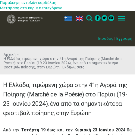
Παράλειψη εντολών κορδέλας
Μετάβαση στο κύριο περιεχόμενο
ελ
en
Search
Menu
Είσοδος
|
Εγγραφή
Αρχική
Η Ελλάδα, τιμώμενη χώρα στην 41η Αγορά της Ποίησης (Marché de la
Poésie) στο Παρίσι (19-23 Ιουνίου 2024), ένα από τα σημαντικότερα
φεστιβάλ ποίησης, στην Ευρώπη Εκδηλώσεις
Η Ελλάδα, τιμώμενη χώρα στην 41η Αγορά της
Ποίησης (Marché de la Poésie) στο Παρίσι (19-
23 Ιουνίου 2024), ένα από τα σημαντικότερα
φεστιβάλ ποίησης, στην Ευρώπη
​Από την
Τετάρτη
19 έως και την Κυριακή 23 Ιουνίου 2024
θα