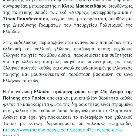
συγγραφέας, μεταφραστής, η
Κλειώ Μαυροειδάκου
, διευθύντρια
της ποιητικής σειράς των εκδ. «Δεσμός», μεταφράστρια και η
Σίσσυ Παπαθανασίου
, συγγραφέας, μεταφράστρια, διευθύντρια
της Διεύθυνσης Γραμμάτων του Υπουργείου Πολιτισμού της
Ελλάδας.​
Στις εκδηλώσεις περιλαμβάνονται αναγνώσεις ποιημάτων στην
ελληνική και γαλλική γλώσσα, αφιέρωμα στους μεγάλους
Έλληνες ποιητές του 20ου αιώνα, παρουσιάσεις και συζητήσεις
για την ελληνική ποιητική σκηνή και συναντήσεις με τους
Έλληνες ποιητές, καθώς και συναυλίες μελοποιημένης ελληνικής
ποίησης και μουσικοθεατρική παράσταση βασισμένη σε έργα
Ελλήνων ποιητών.
Η διοργάνωση
Ελλάδα τιμώμενη χώρα στην
41η Αγορά της
Ποίησης στο Παρίσι
αποκτά και μια επιπλέον βαρύτητα καθώς
φέτος το καλοκαίρι τα φώτα της δημοσιότητας είναι στραμμένα
στη γαλλική πρωτεύουσα όπου διοργανώνονται οι Ολυμπιακοί
Αγώνες και έχει ήδη προκαλέσει το ενδιαφέρον του γαλλικού
Τύπου με εκτενή δημοσιεύματα σε γαλλικές εφημερίδες
(
https://www.marche-poesie.com/presse-41e-marche-de-la-