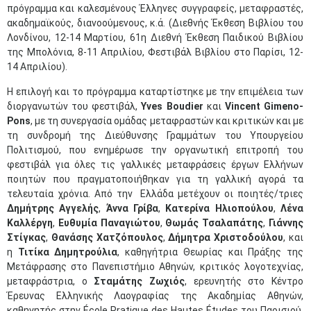
πρόγραμμα και καλεσμένους Έλληνες συγγραφείς, μεταφραστές,
ακαδημαϊκούς, διανοούμενους, κ.ά. (Διεθνής Έκθεση Βιβλίου του
Λονδίνου, 12-14 Μαρτίου, 61η Διεθνή Έκθεση Παιδικού Βιβλίου
της Μπολόνια, 8-11 Απριλίου, Φεστιβάλ Βιβλίου στο Παρίσι, 12-
14 Απριλίου).
Η επιλογή και το πρόγραμμα καταρτίστηκε με την επιμέλεια των
διοργανωτών του φεστιβάλ,
Yves
Boudier
και
Vincent
Gimeno
-
Pons
, με τη συνεργασία ομάδας μεταφραστών και κριτικών και με
τη συνδρομή της Διεύθυνσης Γραμμάτων του Υπουργείου
Πολιτισμού, που ενημέρωσε την οργανωτική επιτροπή του
φεστιβάλ για όλες τις γαλλικές μεταφράσεις έργων Ελλήνων
ποιητών που πραγματοποιήθηκαν για τη γαλλική αγορά τα
τελευταία χρόνια. Από την Ελλάδα μετέχουν οι ποιητές/τριες
Δημήτρης Αγγελής
,
Άννα Γρίβα
,
Κατερίνα Ηλιοπούλου
,
Λένα
Καλλέργη
,
Ευθυμία Παναγιώτου
,
Θωμάς Τσαλαπάτης
,
Γιάννης
Στίγκας
,
Θανάσης Χατζόπουλος
,
Δήμητρα Χριστοδούλου
, και
η
Τιτίκα Δημητρούλια
, καθηγήτρια Θεωρίας και Πράξης της
Μετάφρασης στο Πανεπιστήμιο Αθηνών, κριτικός λογοτεχνίας,
μεταφράστρια, ο
Σταμάτης Ζωχιός
, ερευνητής στο Κέντρο
Έρευνας Ελληνικής Λαογραφίας της Ακαδημίας Αθηνών,
καθηγητής στην École Pratique des Hautes Études του Παρισιού,