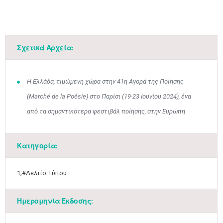
Μαϊ
1
2
•
•
Σχετικά Αρχεία:
3
4
5
6
7
8
9
•
•
•
•
•
•
•
10
11
12
13
14
15
16
Η Ελλάδα, τιμώμενη χώρα στην 41η Αγορά της Ποίησης
•
•
•
•
•
•
•
(Marché de la Poésie) στο Παρίσι (19-23 Ιουνίου 2024), ένα
17
18
19
20
21
22
23
από τα σημαντικότερα φεστιβάλ ποίησης, στην Ευρώπη
•
•
•
•
•
•
•
•
•
•
•
•
•
24
25
26
27
28
29
30
•
•
•
•
•
•
•
Κατηγορία:
31
Ιουν
1
2
3
4
5
6
•
•
•
•
•
•
•
1;#Δελτίο Τύπου
7
8
9
10
11
12
13
•
•
•
•
•
•
•
Ημερομηνία Έκδοσης:
14
15
16
17
18
19
20