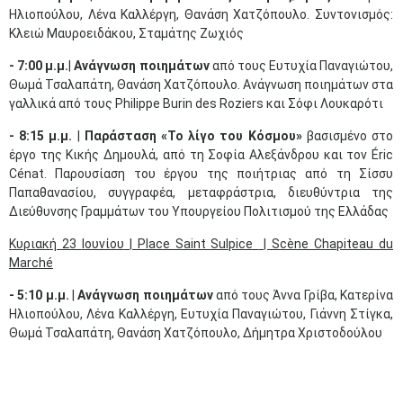
Ηλιοπούλου, Λένα Καλλέργη, Θανάση Χατζόπουλο. Συντονισμός:
Κλειώ Μαυροειδάκου, Σταμάτης Ζωχιός
- 7:00 μ.μ.
|
Ανάγνωση ποιημάτων
από τους Ευτυχία Παναγιώτου,
Θωμά Τσαλαπάτη, Θανάση Χατζόπουλο. Ανάγνωση ποιημάτων στα
γαλλικά από τους Philippe Burin des Roziers και Σόφι Λουκαρότι
- 8:15 μ.μ.
|
Παράσταση «Το λίγο του Κόσμου»
βασισμένο στο
έργο της Κικής Δημουλά, από τη Σοφία Αλεξάνδρου και τον Éric
Cénat. Παρουσίαση του έργου της ποιήτριας από τη Σίσσυ
Παπαθανασίου, συγγραφέα, μεταφράστρια, διευθύντρια της
Διεύθυνσης Γραμμάτων του Υπουργείου Πολιτισμού της Ελλάδας
Κυριακή
23
Ιουνίου
| Place Saint Sulpice
| Scène Chapiteau du
Marché
- 5:10 μ.μ.
|
Ανάγνωση ποιημάτων
από τους Άννα Γρίβα, Κατερίνα
Ηλιοπούλου, Λένα Καλλέργη, Ευτυχία Παναγιώτου, Γιάννη Στίγκα,
Θωμά Τσαλαπάτη, Θανάση Χατζόπουλο, Δήμητρα Χριστοδούλου