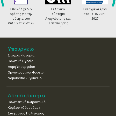
•
•
•
•
•
•
•
prev
ne
Εθνικό Σχέδιο
Ελληνικό
Ενταγμένα έργα
«
11
12
13
14
15
16
17
Δράσης για την
Σύστημα
στο ΕΣΠΑ 2021-
M
•
•
•
•
•
•
•
Ισότητα των
Αναγνώρισης και
2027
Φύλων 2021-2025
Πιστοποίησης
18
19
20
21
22
23
24
Μουσείων
•
•
•
•
•
•
•
25
26
27
28
29
30
31
•
•
•
•
•
•
•
Υπουργείο
Στόχος - Ιστορία
Πολιτική Ηγεσία
Δομή Υπουργείου
Οργανισμοί και Φορείς
Νομοθεσία - Εγκύκλιοι
Δραστηριότητα
Πολιτιστική Κληρονομιά
Κόμβος «Οδυσσέας»
Σύγχρονος Πολιτισμός