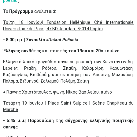
poesie/
)
Το
Πρόγραμμα
αναλυτικά:
Τρίτη
18
Ιουνίου
| Fondation Hellénique Cité Internationale
Universitaire de Paris, 47 BD Jourdan, 75014
Παρίσι
- 8:00 μ.μ. | Συναυλία
«Παλιοί Ρυθμοί»
Έλληνες συνθέτες και ποιητές του 19ου και 20ου αιώνα
Ελληνικά λαϊκά τραγούδια πάνω σε μουσική των Κωνσταντινίδη,
Labelet, Ριάδη, Ρόδιου, Σπάθη, Καλομοίρη, Καρυωτάκη,
Καζάσογλου, Βισβάρδη, και σε ποίηση των Δροσίνη, Μαλακάση,
Παλαμά, Βιζυηνού, Σολωμού, Πολέμη, Σκίπη
● Γιάννης Χριστόπουλος, φωνή, Νίκος Βασιλείου, πιάνο
Τετάρτη
19
Ιουνίου
| Place Saint Sulpice | Scène Chapiteau du
Marché
- 5:45 μ.μ.| Παρουσίαση της σύγχρονης ελληνικής ποιητικής
σκηνής