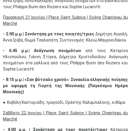
Άννα Γρίβα, Λένα Καλλέργη. Ανάγνωση ποιημάτων στα γαλλικά από
τους Philippe Burin des Roziers και Sophie Lucarotti
Παρασκευή
21
Ιουνίου
| Place Saint Sulpice | Scène Chapiteau du
Marché
- 2:00 μ.μ.
|
Συνάντηση με τους ποιητές/τριες
Δημήτρη Αγγελή,
Άννα Γρίβα, Θωμά Τσαλαπάτη. Συντονισμός: Κλειώ Μαυροειδάκου
- 6:45 μ.μ
.|
Ανάγνωση ποιημάτων
από τους Κατερίνα
Ηλιοπούλου, Γιάννη Στίγκα, Δήμητρα Χριστοδούλου. Ανάγνωση
ποιημάτων στα γαλλικά από τους Philippe Burin des Roziers και
Sophie Lucarotti
- 8:15 μ.μ.
|
«Σαν βότσαλο χρυσό»: Συναυλία ελληνικής ποίησης
με αφορμή τη Γιορτή της Μουσικής (Παγκόσμια Ημέρα
Μουσικής)
●
Κυβέλη Καστοριάδη, τραγούδι, Ορέστης Καλαμπαλίκης, κιθάρα
Σάββατο
22
Ιουνίου
| Place Saint Sulpice | Scène Chapiteau du
Marché
- 4:00 μ.μ.
|
Συνάντηση με τους ποιητές/τριες
Κατερίνα