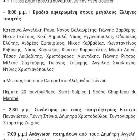
● Η Τιτίκα Δημητρούλια συνομιλεί με τον Yves Boudier​
- 8:00 μ.μ. | Βραδιά αφιερωμένη στους μεγάλους Έλληνες
ποιητές
Κατερίνα Αγγελάκη-Ρουκ, Νάνος Βαλαωρίτης, Γιάννης Βαρβέρης,
Νίκος Γκάτσος, Κική Δημουλά, Νίκος Εγγονόπουλος, Οδυσσέας
Ελύτης, Ανδρέας Εμπειρίκος, Νίκος Καββαδίας, Κωνσταντίνος
Καβάφης, Νίκος Καρούζος, Κώστας Καρυωτάκης, Μαρία Λαϊνά,
Τάσος Λειβαδίτης, Χριστόφορος Λιοντάκης, Γιάννης Ρίτσος,
Μίλτος Σαχτούρης, Γιώργος Σεφέρης, Άγγελος Σικελιανός,
Ντίνος Χριστιανόπουλος
● Με τους Laurence Campet και Αλέξανδρο Γιάννου
Πέμπτη
20
Ιουνίου
|Place Saint Sulpice | Scène Chapiteau du
Marché
- 2:30 μ.μ.
|
Συνάντηση με τους ποιητές/τριες
Ευτυχία
Παναγιώτου, Γιάννη Στίγκα, Δήμητρα Χριστοδούλου. Συντονισμός:
Σταμάτης Ζωχιός
- 7:00 μ.μ.
|
Ανάγνωση ποιημάτων
από τους Δημήτρη Αγγελή,