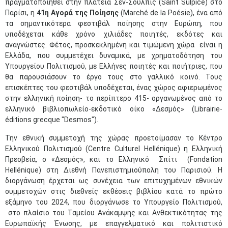
πραγματοποιηθεί στην πλατεία Σεν-Σουλπίς (Saint Sulpice) στο
Παρίσι, η
41η Αγορά της Ποίησης
(Marché de la Poésie), ένα από
τα σημαντικότερα φεστιβάλ ποίησης στην Ευρώπη, που
υποδέχεται κάθε χρόνο χιλιάδες ποιητές, εκδότες και
αναγνώστες. Φέτος, προσκεκλημένη και τιμώμενη χώρα είναι η
Ελλάδα, που συμμετέχει δυναμικά, με χρηματοδότηση του
Υπουργείου Πολιτισμού, με Ελλήνες ποιητές και ποιήτριες, που
θα παρουσιάσουν το έργο τους στο γαλλικό κοινό. Τους
επισκέπτες του φεστιβάλ υποδέχεται, ένας χώρος αφιερωμένος
στην ελληνική ποίηση- το περίπτερο 415- οργανωμένος από το
ελληνικό βιβλιοπωλείο-εκδοτικό οίκο «Δεσμός» (Librairie-
éditions grecque "Desmos").
Την εθνική συμμετοχή της χώρας προετοίμασαν το Κέντρο
Ελληνικού Πολιτισμού (Centre Culturel Hellénique) η Ελληνική
Πρεσβεία, ο «Δεσμός», και το Ελληνικό Σπίτι (Fondation
Hellénique) στη Διεθνή Πανεπιστημιούπολη του Παρισιού. Η
διοργάνωση έρχεται ως συνέχεια των επιτυχημένων εθνικών
συμμετοχών στις διεθνείς εκθέσεις βιβλίου κατά το πρώτο
εξάμηνο του 2024, που διοργάνωσε το Υπουργείο Πολιτισμού,
στο πλαίσιο του Ταμείου Ανάκαμψης και Ανθεκτικότητας της
Ευρωπαϊκής Ένωσης, με επαγγελματικό και πολιτιστικό