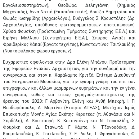
Εργαλειοσυστημάτων), Θεοδώρα Δεληγιάννη (Χημικός
Μηχανικός), Άννα Νοτιά (Εκπαιδευτικός), Λουΐζα Δημητρίου και
Θωμάς Ιωσηφίδης (Αρχαιολόγοι), Ευάγγελος Σ. Κρουστάλης (Δρ.
Αρχαιολογίας, υπεύθυνος φωτογραμμετρικών αποτυπώσεων),
Χρύσα Φουσέκη (Προϊσταμένη Τμήματος Συντήρησης Ε.Ε.Α.) και
Ειρήνη Μάλλιου (Συντηρήτρια Ε.Ε.Α.), Σπύρος Αγιάζι και
Φρειδερίκος Κάπαϊ (Εργατοτεχνίτες), Κωνσταντίνος Τσιτλακίδης
(Νυκτοφύλακας χώρου εργασιών).
Ευχαριστίες οφείλονται στην Δρα Ελένη Μπάνου, Προϊσταμένη
της Εφορείας Εναλίων Αρχαιοτήτων, για την συνδρομή και την
συνεργασία, και στον κ. Χαράλαμπο Κριτζά, Επίτιμο Διευθυντή
του Επιγραφικού Μουσείου, για την έγκυρη γνώμη του επί των
επιγραφικών και άλλων μαρμάρινων ευρημάτων και την εν γένει
συνεργασία, καθώς και στους χορηγούς-υποστηρικτές της
έρευνας του 2023: Γ. Αρβανίτη, Ελένη και Ανθή Μπεκρή, Ι. Π.
Θεοδωρόπουλο, Α. Μαρτίνο (Εταιρία ΑΙΓΕΑΣ), Μετόχιον Ιεράς
Επισκοπικής Μονής Αγίας Σκέπης Κερατέας (π. Αθανάσιο και Ν.
Σαρδέλη), Α. Κουτσιαρή, Κ. Κατσιγιάννη και Ν. Τσακαλίδη, Σ.
Φουρίκη και Δ. Στανωτά, Γ. Κάμπο, Ν. Τζανουδάκη, Δ.
Κουμπλουδέλη, Κ. Τσιτλακίδη, Σ.-Ε. Λώλο, Ι. Φραγκόπουλο, Φ.