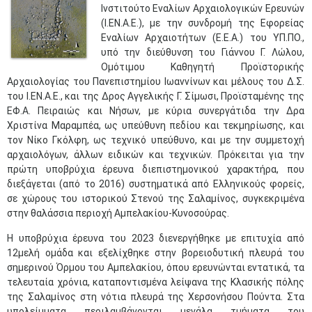
Ινστιτούτο Εναλίων Αρχαιολογικών Ερευνών
(Ι.ΕΝ.Α.Ε.), με την συνδρομή της Εφορείας
Εναλίων Αρχαιοτήτων (Ε.Ε.Α.) του ΥΠ.ΠΟ.,
υπό την διεύθυνση του Γιάννου Γ. Λώλου,
Ομότιμου Καθηγητή Προϊστορικής
Αρχαιολογίας του Πανεπιστημίου Ιωαννίνων και μέλους του Δ.Σ.
του Ι.ΕΝ.Α.Ε., και της Δρος Αγγελικής Γ. Σίμωσι, Προϊσταμένης της
ΕΦ.Α. Πειραιώς και Νήσων, με κύρια συνεργάτιδα την Δρα
Χριστίνα Μαραμπέα, ως υπεύθυνη πεδίου και τεκμηρίωσης, και
τον Νίκο Γκόλφη, ως τεχνικό υπεύθυνο, και με την συμμετοχή
αρχαιολόγων, άλλων ειδικών και τεχνικών. Πρόκειται για την
πρώτη υποβρύχια έρευνα διεπιστημονικού χαρακτήρα, που
διεξάγεται (από το 2016) συστηματικά από Ελληνικούς φορείς,
σε χώρους του ιστορικού Στενού της Σαλαμίνος, συγκεκριμένα
στην θαλάσσια περιοχή Αμπελακίου-Κυνοσούρας.
Η υποβρύχια έρευνα του 2023 διενεργήθηκε με επιτυχία από
12μελή ομάδα και εξελίχθηκε στην βορειοδυτική πλευρά του
σημερινού Όρμου του Αμπελακίου, όπου ερευνώνται εντατικά, τα
τελευταία χρόνια, καταποντισμένα λείψανα της Κλασικής πόλης
της Σαλαμίνος στη νότια πλευρά της Χερσονήσου Πούντα. Στα
υπολείμματα περιλαμβάνονται μεγάλα τμήματα του