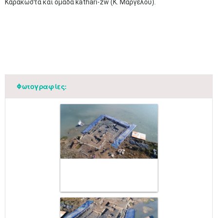
Καρακώστα και ομάδα kathari-zw (Κ. Μαργέλου).
Φωτογραφίες: