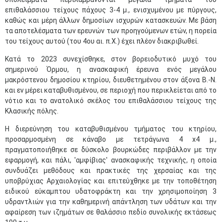
επιθαλάσσιου τείχους πάχους 3-4 μ., ενισχυμένου με πύργους,
καθώς και μέρη άλλων δημοσίων ισχυρών κατασκευών. Με βάση
τα αποτελέσματα των ερευνών των προηγούμενων ετών, η πορεία
του τείχους αυτού (του 4ου αι. π.Χ.) έχει πλέον διακριβωθεί.
Κατά το 2023 συνεχίσθηκε, στον βορειοδυτικό μυχό του
σημερινού Όρμου, η ανασκαφική έρευνα ενός μεγάλου
μακρόστενου δημοσίου κτηρίου, διευθετημένου στον άξονα Β.-Ν.
και εν μέρει καταβυθισμένου, σε περιοχή που περικλείεται από το
νότιο και το ανατολικό σκέλος του επιθαλάσσιου τείχους της
Κλασικής πόλης.
Η διερεύνηση του καταβυθισμένου τμήματος του κτηρίου,
προσαρμοσμένη σε κάναβο με τετράγωνα 4 x4 μ.,
πραγματοποιήθηκε σε δύσκολο βουρκώδες περιβάλλον με την
εφαρμογή, και πάλι, 'αμφίβιας' ανασκαφικής τεχνικής, η οποία
συνδυάζει μεθόδους και πρακτικές της χερσαίας και της
υποβρύχιας Αρχαιολογίας και επιτεύχθηκε με την τοποθέτηση
ειδικού εύκαμπτου υδατοφράκτη και την χρησιμοποίηση 3
υδραντλιών για την καθημερινή απάντληση των υδάτων και την
αφαίρεση των ιζημάτων σε θαλάσσιο πεδίο συνολικής εκτάσεως