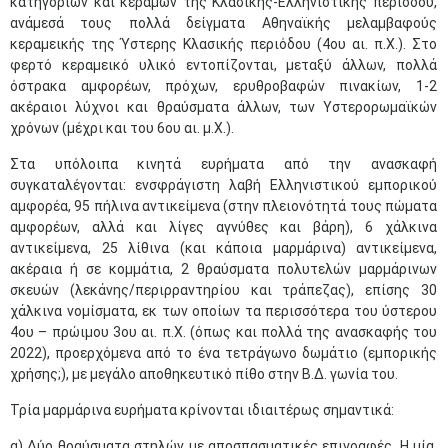
κατηγοριών και κεράμων της Κλασικής-Ελληνιστικής περιόδου,
ανάμεσά τους πολλά δείγματα Αθηναϊκής μελαμβαφούς
κεραμεικής της Ύστερης Κλασικής περιόδου (4ου αι. π.Χ.). Στο
φερτό κεραμεικό υλικό εντοπίζονται, μεταξύ άλλων, πολλά
όστρακα αμφορέων, πρόχων, ερυθροβαφών πινακίων, 1-2
ακέραιοι λύχνοι και θραύσματα άλλων, των Υστερορωμαϊκών
χρόνων (μέχρι και του 6ου αι. μ.Χ.).
Στα υπόλοιπα κινητά ευρήματα από την ανασκαφή
συγκαταλέγονται: ενσφράγιστη λαβή Ελληνιστικού εμπορικού
αμφορέα, 95 πήλινα αντικείμενα (στην πλειονότητά τους πώματα
αμφορέων, αλλά και λίγες αγνύθες και βάρη), 6 χάλκινα
αντικείμενα, 25 λίθινα (και κάποια μαρμάρινα) αντικείμενα,
ακέραια ή σε κομμάτια, 2 θραύσματα πολυτελών μαρμάρινων
σκευών (λεκάνης/περιρραντηρίου και τράπεζας), επίσης 30
χάλκινα νομίσματα, εκ των οποίων τα περισσότερα του ύστερου
4ου – πρώιμου 3ου αι. π.Χ. (όπως και πολλά της ανασκαφής του
2022), προερχόμενα από το ένα τετράγωνο δωμάτιο (εμπορικής
χρήσης;), με μεγάλο αποθηκευτικό πίθο στην Β.Δ. γωνία του.
Τρία μαρμάρινα ευρήματα κρίνονται ιδιαιτέρως σημαντικά:
α) Δύο θραύσματα στηλών με αποσπασματικές επιγραφές. Η μία,