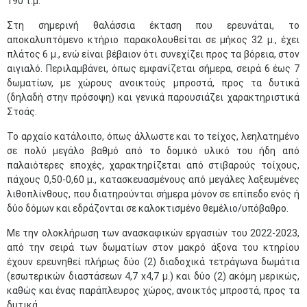
190 τ.μ.
Στη σημερινή θαλάσσια έκταση που ερευνάται, το
αποκαλυπτόμενο κτήριο παρακολουθείται σε μήκος 32 μ., έχει
πλάτος 6 μ., ενώ είναι βέβαιον ότι συνεχίζει προς τα βόρεια, στον
αιγιαλό. Περιλαμβάνει, όπως εμφανίζεται σήμερα, σειρά 6 έως 7
δωματίων, με χώρους ανοικτούς μπροστά, προς τα δυτικά
(δηλαδή στην πρόσοψη) και γενικά παρουσιάζει χαρακτηριστικά
Στοάς.
Το αρχαίο κατάλοιπο, όπως άλλωστε και το τείχος, λεηλατημένο
σε πολύ μεγάλο βαθμό από το δομικό υλικό του ήδη από
παλαιότερες εποχές, χαρακτηρίζεται από στιβαρούς τοίχους,
πάχους 0,50-0,60 μ., κατασκευασμένους από μεγάλες λαξευμένες
λιθοπλίνθους, που διατηρούνται σήμερα μόνον σε επίπεδο ενός ή
δύο δόμων και εδράζονται σε καλοκτισμένο θεμέλιο/υπόβαθρο.
Με την ολοκλήρωση των ανασκαφικών εργασιών του 2022-2023,
από την σειρά των δωματίων στον μακρό άξονα του κτηρίου
έχουν ερευνηθεί πλήρως δύο (2) διαδοχικά τετράγωνα δωμάτια
(εσωτερικών διαστάσεων 4,7 x4,7 μ.) και δύο (2) ακόμη μερικώς,
καθώς και ένας παράπλευρος χώρος, ανοικτός μπροστά, προς τα
δυτικά.