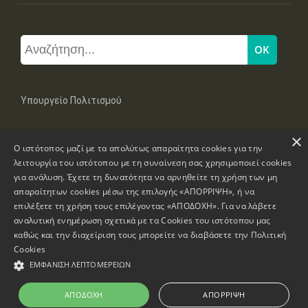
Υπουργείο Πολιτισμού
×
Μπουμπουλίνας 20-22, 106 82 Αθήνα
Ο ιστότοπος μαζί με τα απολύτως απαραίτητα cookies για την
Τηλ: +30 2131322100, 2131322421
mail: grplk@culture.gr
λειτουργία του ιστότοπου με τη συναίνεση σας χρησιμοποιεί cookies
για ανάλυση. Έχετε τη δυνατότητα να αρνηθείτε τη χρήση των μη
απαραίτητων cookies μέσω της επιλογής «ΑΠΟΡΡΙΨΗ», ή να
επιλέξετε τη χρήση τους επιλέγοντας «ΑΠΟΔΟΧΗ». Για να λάβετε
αναλυτική ενημέρωση σχετικά με τα Cookies του ιστότοπου μας
καθώς και την διαχείριση τους μπορείτε να διαβάσετε την
Πολιτική
Πνευματικά Δικαιώματα © 1995-2026 Υπουργείο Πολιτισμού
Cookies
ΕΜΦΆΝΙΣΗ ΛΕΠΤΟΜΕΡΕΙΏΝ
Πληροφορίες Ιστοσελίδας
Δήλωση Προσβασιμότητας
ΑΠΟΔΟΧΉ
ΑΠΌΡΡΙΨΗ