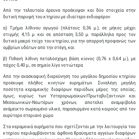
Από την τελευταία έρευνα προέκυψαν και δύο στοιχεία στην
δυτική παρυφή του κτηρίου με ιδιαίτερο ενδιαφέρον:
α) Τμήμα λίθινου αγωγού (πλάτους 0,36 μ.), σε μήκος μέχρι
στιγμής 4,15 μ. και σε απόσταση 3,50 μ. παράλληλα προς τον
δυτικό μακρό τοίχο του κτηρίου, για την απορροή προφανώς των
ομβρίων υδάτων από την στέγη, και
β) Πιθανή λίθινη πεταλόσχημη βάση κίονος (0,76 x 0,64 μ.), με
πάχος 0,40 μ., σε σημείο λίγο νοτιώτερα.
Από την ανασκαφική διερεύνηση του μεγάλου δημοσίου κτηρίου
προέκυψε πλήθος κινητών ευρημάτων. Συνελέγη μεγάλη
ποσότητα κεραμεικής διαφόρων περιόδων, μέρος της οποίας,
όμως, κυρίως των Υστερορωμαϊκών/Πρωτοβυζαντινών και
Μεσαιωνικών-Νεωτέρων χρόνων, αποτελεί αναμφίβολα
ανάμεικτο σωρευμένο υλικό, παρασυρμένο κατά καιρούς από τον
ευρύτερο στεριανό χώρο.
Στα κεραμεικά ευρήματα που σχετίζονται με την λειτουργία του
κτηρίου περιλαμβάνονται άφθονα θραύσματα αγγείων διαφόρων