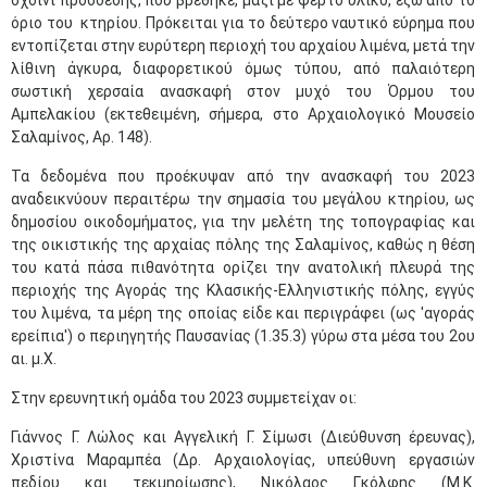
σχοινί πρόσδεσης, που βρέθηκε, μαζί με φερτό υλικό, έξω από το
όριο του κτηρίου. Πρόκειται για το δεύτερο ναυτικό εύρημα που
εντοπίζεται στην ευρύτερη περιοχή του αρχαίου λιμένα, μετά την
λίθινη άγκυρα, διαφορετικού όμως τύπου, από παλαιότερη
σωστική χερσαία ανασκαφή στον μυχό του Όρμου του
Αμπελακίου (εκτεθειμένη, σήμερα, στο Αρχαιολογικό Μουσείο
Σαλαμίνος, Αρ. 148).
Τα δεδομένα που προέκυψαν από την ανασκαφή του 2023
αναδεικνύουν περαιτέρω την σημασία του μεγάλου κτηρίου, ως
δημοσίου οικοδομήματος, για την μελέτη της τοπογραφίας και
της οικιστικής της αρχαίας πόλης της Σαλαμίνος, καθώς η θέση
του κατά πάσα πιθανότητα ορίζει την ανατολική πλευρά της
περιοχής της Αγοράς της Κλασικής-Ελληνιστικής πόλης, εγγύς
του λιμένα, τα μέρη της οποίας είδε και περιγράφει (ως 'αγοράς
ερείπια') ο περιηγητής Παυσανίας (1.35.3) γύρω στα μέσα του 2ου
αι. μ.Χ.
Στην ερευνητική ομάδα του 2023 συμμετείχαν οι:
Γιάννος Γ. Λώλος και Αγγελική Γ. Σίμωσι (Διεύθυνση έρευνας),
Χριστίνα Μαραμπέα (Δρ. Αρχαιολογίας, υπεύθυνη εργασιών
πεδίου και τεκμηρίωσης), Νικόλαος Γκόλφης (Μ.Κ.