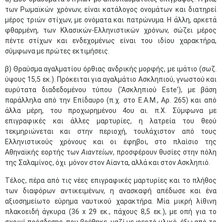
των Ρωμαϊκών χρόνων, είναι κατάλογος ονομάτων και διατηρεί
μέρος τριών στίχων, με ονόματα και πατρώνυμα. Η άλλη, αρκετά
φθαρμένη, των Κλασικών-Ελληνιστικών χρόνων, σώζει μέρος
πέντε στίχων και ενδεχομένως είναι του ιδίου χαρακτήρα,
σύμφωνα με πρώτες εκτιμήσεις.
β) Θραύσμα αγαλματίου όρθιας ανδρικής μορφής, με ιμάτιο (σωζ.
ύψους 15,5 εκ.). Πρόκειται για αγαλμάτιο Ασκληπιού, γνωστού και
ευρύτατα διαδεδομένου τύπου ('Ασκληπιού Este'), με βάση
παράλληλα από την Επίδαυρο (π.χ. στο Ε.Α.Μ., Αρ. 265) και από
άλλα μέρη, του προχωρημένου 4ου αι. π.Χ. Σύμφωνα με
επιγραφικές και άλλες μαρτυρίες, η λατρεία του θεού
τεκμηριώνεται και στην περιοχή, τουλάχιστον από τους
Ελληνιστικούς χρόνους και οι έφηβοι, στο πλαίσιο της
Αθηναϊκής εορτής των
Αιαντείων
, προσφέρουν θυσίες στην πόλη
της Σαλαμίνος, όχι μόνον στον Αίαντα, αλλά και στον Ασκληπιό.
Τέλος, πέρα από τις νέες επιγραφικές μαρτυρίες και το πλήθος
των διαφόρων αντικειμένων, η ανασκαφή απέδωσε και ένα
αξιοσημείωτο εύρημα ναυτικού χαρακτήρα. Μία μικρή λίθινη
πλακοειδή άγκυρα (36 x 29 εκ., πάχους 8,5 εκ.), με οπή για το