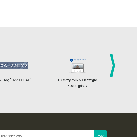
27
28
29
30
Οκτ
1
2
3
•
•
•
•
•
•
•
4
5
6
7
8
9
10
•
•
•
•
•
•
•
11
12
13
14
15
16
17
•
•
•
•
•
•
•
18
19
20
21
22
23
24
•
•
•
•
•
•
•
25
26
27
28
29
30
31
next
•
•
•
•
•
•
•
όμβος "ΟΔΥΣΣΕΑΣ"
Ηλεκτρονικό Σύστημα
«Η Ευρώπη σ
Εισιτηρίων