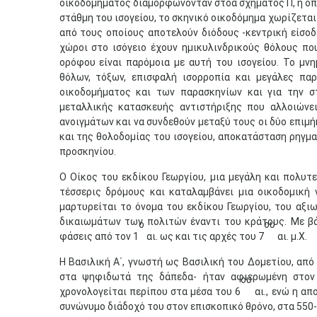
οικοδομήματος διαμορφώνονταν στοά σχήματος Π, η οπο
στάθμη του ισογείου, το σκηνικό οικοδόμημα χωρίζετα
από τους οποίους αποτελούν διόδους -κεντρική είσοδο
χώροι στο ισόγειο έχουν ημικυλινδρικούς θόλους πο
ορόφου είναι παρόμοια με αυτή του ισογείου. Το μν
θόλων, τόξων, επισφαλή ισορροπία και μεγάλες πα
οικοδομήματος και των παρασκηνίων και για την σ
μεταλλικής κατασκευής αντιστήριξης που αλλοιώνε
ανοιγμάτων και να συνδεθούν μεταξύ τους οι δύο επιμ
και της θολοδομίας του ισογείου, αποκατάσταση ρηγμ
προσκηνίου.
Ο Οίκος του εκδίκου Γεωργίου, μια μεγάλη και πολυτ
τέσσερις δρόμους και καταλαμβάνει μια οικοδομική 
μαρτυρείται το όνομα του εκδίκου Γεωργίου, του αξ
δικαιωμάτων των πολιτών έναντι του κράτους. Με βά
ο
ου
φάσεις από τον 1
αι. ως και τις αρχές του 7
αι. μ.Χ.
Η Βασιλική Α΄, γνωστή ως Βασιλική του Δομετίου, α
στα ψηφιδωτά της δάπεδα- ήταν αφιερωμένη στον
ου
χρονολογείται περίπου στα μέσα του 6
αι., ενώ η α
συνώνυμο διάδοχό του στον επισκοπικό θρόνο, στα 550-