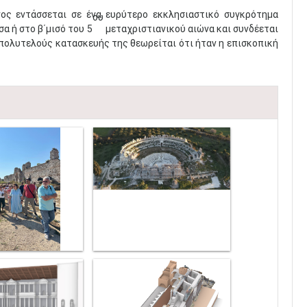
νος εντάσσεται σε ένα ευρύτερο εκκλησιαστικό συγκρότημα
ου
σα ή στο β΄μισό του 5
μεταχριστιανικού αιώνα και συνδέεται
 πολυτελούς κατασκευής της θεωρείται ότι ήταν η επισκοπική