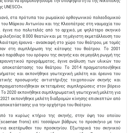
ας είναι να δρομολογήσουμε την υποψηφιότητα της Νικόπολης
ς UNESCO».​
ιανό, στα πρότυπα του ρωμαϊκού ορθογωνικού πολεοδομικού
ά του Μάρκου Αντωνίου και της Κλεοπάτρας στη ναυμαχία του
. έγινε πιο πολυτελές από το αρχικό, με ψηλότερο σκηνικό
φιλοξενίας 8.000 θεατών και με τη μέγιστη εκμετάλλευση του
λαιότερη έρευνα - ανασκαφή στο χώρο του θεάτρου, με τομές
γησαν στη συμπλήρωση της κάτοψης του θεάτρου. Το 2001
κό παράθυρο του ορόφου της σκηνής και σε μεγάλη ρωγμή της
ερευνητικού προγράμματος, έγινε ανάλυση των υλικών του
αι αποκατάστασης του θεάτρου. Το 2014 πραγματοποιήθηκε
ήματος και εκπονήθηκε γεωτεχνική μελέτη και έρευνα του
τικής προσωρινής αντιστήριξης τοιχοποιιών σκηνής και
 πραγματοποιήθηκαν εκτεταμένες συμπληρώσεις στον βόρειο
. Το 2020 εκπονήθηκε συμπληρωματική γεωτεχνική μελέτη για
ο 2021 εκπονήθηκε μελέτη διαδρομών κίνησης επισκεπτών από
η αποκατάστασης για την ορχήστρα του θεάτρου.
από το κυρίως κτήριο της σκηνής, στην όψη του οποίου
(scaenae frons) επί τεσσάρων βάθρων, το προσκήνιο με τον
κήνια εκατέρωθεν του προσκηνίου. Εξωτερικά του σκηνικού