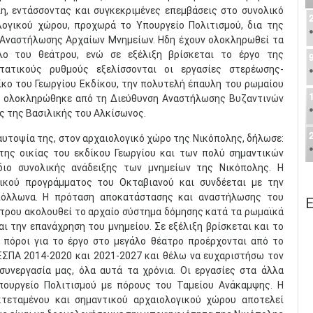
η, εντάσσοντας και συγκεκριμένες επεμβάσεις στο συνολικό
λογικού χώρου, προχωρά το Υπουργείο Πολιτισμού, δια της
 Αναστήλωσης Αρχαίων Μνημείων. Ηδη έχουν ολοκληρωθεί τα
ο του θεάτρου, ενώ σε εξέλιξη βρίσκεται το έργο της
τατικούς ρυθμούς εξελίσσονται οι εργασίες στερέωσης-
κο του Γεωργίου Εκδίκου, την πολυτελή έπαυλη του ρωμαίου
νώ ολοκληρώθηκε από τη Διεύθυνση Αναστήλωσης Βυζαντινών
της Βασιλικής του Αλκίσωνος. ​
υτοψία της, στον αρχαιολογικό χώρο της Νικόπολης, δήλωσε:
της οικίας του εκδίκου Γεωργίου και των πολύ σημαντικών
έδιο συνολικής ανάδειξης των μνημείων της Νικόπολης. Η
ικού προγράμματος του Οκταβιανού και συνδέεται με την
πόλλωνα. Η πρόταση αποκατάστασης και αναστήλωσης του
Ε
τρου ακολουθεί το αρχαίο σύστημα δόμησης κατά τα ρωμαϊκά
ι την επανάχρηση του μνημείου. Σε εξέλιξη βρίσκεται και το
 πόροι για το έργο στο μεγάλο θέατρο προέρχονται από το
ΕΣΠΑ 2014-2020 και 2021-2027 και θέλω να ευχαριστήσω τον
συνεργασία μας, όλα αυτά τα χρόνια. Οι εργασίες στα άλλα
πουργείο Πολιτισμού με πόρους του Ταμείου Ανάκαμψης. Η
εκτεταμένου και σημαντικού αρχαιολογικού χώρου αποτελεί