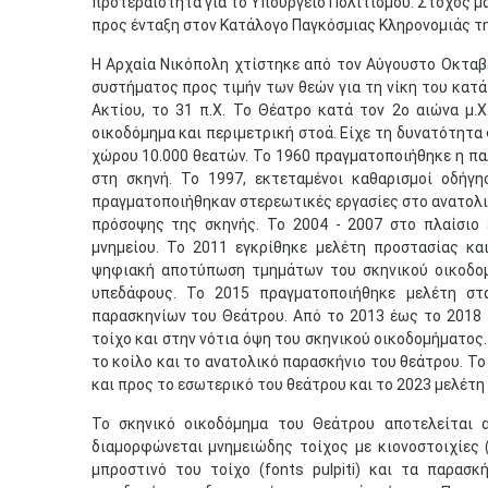
προτεραιότητα για το Υπουργείο Πολιτισμού. Στόχος μ
προς ένταξη στον Κατάλογο Παγκόσμιας Κληρονομιάς τη
Η Αρχαία Νικόπολη χτίστηκε από τον Αύγουστο Οκταβ
συστήματος προς τιμήν των θεών για τη νίκη του κατ
Ακτίου, το 31 π.Χ. Το Θέατρο κατά τον 2ο αιώνα μ.Χ
οικοδόμημα και περιμετρική στοά. Είχε τη δυνατότητα 
χώρου 10.000 θεατών. Το 1960 πραγματοποιήθηκε η πα
στη σκηνή. Το 1997, εκτεταμένοι καθαρισμοί οδή
πραγματοποιήθηκαν στερεωτικές εργασίες στο ανατολι
πρόσοψης της σκηνής. Το 2004 - 2007 στο πλαίσιο 
μνημείου. Το 2011 εγκρίθηκε μελέτη προστασίας κ
ψηφιακή αποτύπωση τμημάτων του σκηνικού οικοδομ
υπεδάφους. Το 2015 πραγματοποιήθηκε μελέτη στα
παρασκηνίων του Θεάτρου. Από το 2013 έως το 2018
τοίχο και στην νότια όψη του σκηνικού οικοδομήματος
το κοίλο και το ανατολικό παρασκήνιο του θεάτρου. Τ
και προς το εσωτερικό του θεάτρου και το 2023 μελέτ
Το σκηνικό οικοδόμημα του Θεάτρου αποτελείται 
διαμορφώνεται μνημειώδης τοίχος με κιονοστοιχίες 
μπροστινό του τοίχο (fonts pulpiti) και τα παρασ