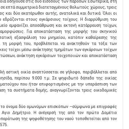
ία οδηγούσε στις δύο εισόδους των παρόδων. Εσωτερικά, στη
ι σε επτά συμμετρικά διατεταγμένους θολωτούς χώρους, τρεις
ς και δύο εκατέρωθεν αυτής, ανατολικά και δυτικά. Όλοι οι
υ εδράζονται στους εγκάρσιους τοίχους. Η διαρρύθμιση του
ημείο εμφανίζει αποσάθρωση και εκτενή κατάρρευση τοίχων,
ραμορφώσεις. Για αποκατάσταση της μορφής του σκηνικού
τατική εξασφάλιση του μνημείου, κατόπιν καθαίρεσης της
ι τη μορφή του, προβλέπεται να ανακτηθούν τα τόξα των
ήκεις τοίχοι μέσω ανάκτησης τμημάτων των εγκάρσιων τοίχων
ατώσεων, ανάκτηση εγκάρσιων τοιχοποιιών και αποκατάσταση
ελή αστική οικία αναπτύσσεται σε γήλοφο, περιβάλλεται από
νησίδα, περίπου 9.000 τ.μ. Σε ψηφιδωτό δάπεδο της οικίας
ιωματούχου που ήταν επιφορτισμένος με την υπεράσπιση των
ση τα συστήματα δομής, αναγνωρίζονται τρεις οικοδομικές
πό το όνομα δύο ομωνύμων επισκόπων –σύμφωνα με επιγραφές
 Αγιο Δημήτριο. Η ανέγερσή της από τον πρώτο Δομέτιο
ποπεράτωση της ψηφοθέτησης του ναού τοποθετείται από τον
575.