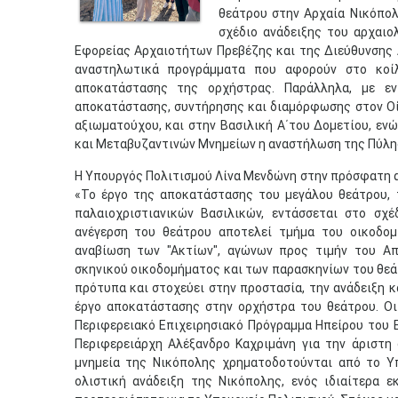
θεάτρου στην Αρχαία Νικόπολ
σχέδιο ανάδειξης του αρχαιο
Εφορείας Αρχαιοτήτων Πρεβέζης και της Διεύθυνσης
αναστηλωτικά προγράμματα που αφορούν στο κοίλ
αποκατάστασης της ορχήστρας. Παράλληλα, με εν
αποκατάστασης, συντήρησης και διαμόρφωσης στον Οί
αξιωματούχου, και στην Βασιλική Α΄του Δομετίου, ε
και Μεταβυζαντινών Μνημείων η αναστήλωση της Πύλης 
Η Υπουργός Πολιτισμού Λίνα Μενδώνη στην πρόσφατη α
«Το έργο της αποκατάστασης του μεγάλου θεάτρου, 
παλαιοχριστιανικών Βασιλικών, εντάσσεται στο σχ
ανέγερση του θεάτρου αποτελεί τμήμα του οικοδομ
αναβίωση των "Ακτίων", αγώνων προς τιμήν του Α
σκηνικού οικοδομήματος και των παρασκηνίων του θεά
πρότυπα και στοχεύει στην προστασία, την ανάδειξη κα
έργο αποκατάστασης στην ορχήστρα του θεάτρου. Οι
Περιφερειακό Επιχειρησιακό Πρόγραμμα Ηπείρου του 
Περιφερειάρχη Αλέξανδρο Καχριμάνη για την άριστη 
μνημεία της Νικόπολης χρηματοδοτούνται από το Υ
ολιστική ανάδειξη της Νικόπολης, ενός ιδιαίτερα 