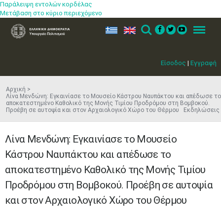
Παράλειψη εντολών κορδέλας
Μετάβαση στο κύριο περιεχόμενο
ελ
en
Search
Menu
Είσοδος
|
Εγγραφή
Αρχική
Λίνα Μενδώνη: Εγκαινίασε το Μουσείο Κάστρου Ναυπάκτου και απέδωσε το
αποκατεστημένο Καθολικό της Μονής Τιμίου Προδρόμου στη Βομβοκού.
Προέβη σε αυτοψία και στον Αρχαιολογικό Χώρο του Θέρμου Εκδηλώσεις
Λίνα Μενδώνη: Εγκαινίασε το Μουσείο
Κάστρου Ναυπάκτου και απέδωσε το
αποκατεστημένο Καθολικό της Μονής Τιμίου
Προδρόμου στη Βομβοκού. Προέβη σε αυτοψία
και στον Αρχαιολογικό Χώρο του Θέρμου