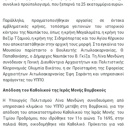
συνολικό προϋπολογισμό, που ξεπερνά τα 25 εκατομμύρια ευρώ».
Παράλληλα, πραγματοποιήθηκαν εργασίες σε έντεκα
εμβληματικές κρήνες, τοπόσημα γειτονιών του ιστορικού
κέντρου της Ναυπάκτου, όπως η κρήνη Μεγαλομάτα, η κρήνη του
Βεζίρ Τζαμιού, η κρήνη της Σιδηρόπορτας και του Αγίου Κήρυκου
που αποκαταστάθηκαν στην αρχική τους μορφή. Στα εγκαίνια του
Μουσείου παρίσταντο ο Βουλευτής Αιτωλοακαρνανίας, Θ.
Παπαθανάσης, ο Δήμαρχος Ναυπάκτου Β. Γκίζα. Τη Λίνα Μενδώνη
συνόδευαν η Γενική Διευθύντρια Αρχαιοτήτων και Πολιτιστικής
Κληρονομιάς Ολυμπία Βικάτου, η αν. Προϊσταμένη της Εφορείας
Αρχαιοτήτων Αιτωλοακαρνανίας Έφη Σαράντη και υπηρεσιακοί
παράγοντες του ΥΠΠΟ.
Απόδοση του Καθολικού της Ιεράς Μονής Βομβοκούς
Η Υπουργός Πολιτισμού Λίνα Μενδώνη συνοδευόμενη από
υπηρεσιακό κλιμάκιο του ΥΠΠΟ μετέβη στη Βομβοκού, για την
απόδοση του αποκατεστημένου Καθολικού της Ιεράς Μονής του
Τιμίου Προδρόμου, που ιδρύθηκε τον 11ο αιώνα. Το 1695, στην
παλαιά θέση, οικοδομήθηκε νέο Καθολικό. Πρόκειται για ναό