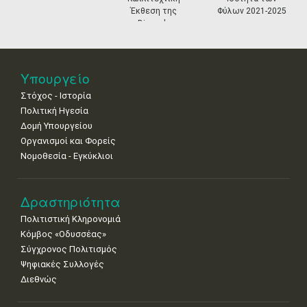
Έκθεση της
Φύλων 2021-2025
Πιστο
18
19
20
21
22
23
24
Biennale
Μου
•
•
•
•
•
•
•
Βενετίας
25
26
27
28
29
30
31
•
•
•
•
•
•
•
Υπουργείο
Στόχος - Ιστορία
Πολιτική Ηγεσία
Δομή Υπουργείου
Οργανισμοί και Φορείς
Νομοθεσία - Εγκύκλιοι
Δραστηριότητα
Πολιτιστική Κληρονομιά
Κόμβος «Οδυσσέας»
Σύγχρονος Πολιτισμός
Ψηφιακές Συλλογές
Διεθνώς