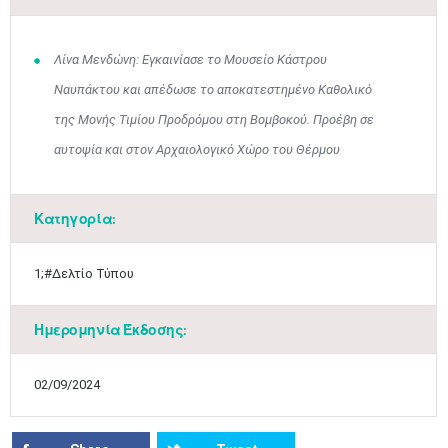
3
4
5
6
7
8
9
•
•
•
•
•
•
•
Λίνα Μενδώνη: Εγκαινίασε το Μουσείο Κάστρου
10
11
12
13
14
15
16
Ναυπάκτου και απέδωσε το αποκατεστημένο Καθολικό
•
•
•
•
•
•
•
της Μονής Τιμίου Προδρόμου στη Βομβοκού. Προέβη σε
17
18
19
20
21
22
23
αυτοψία και στον Αρχαιολογικό Χώρο του Θέρμου
•
•
•
•
•
•
•
•
•
•
•
•
•
24
25
26
27
28
29
30
•
•
•
•
•
•
•
Κατηγορία:
31
Ιουν
1
2
3
4
5
6
•
•
•
•
•
•
•
1;#Δελτίο Τύπου
7
8
9
10
11
12
13
•
•
•
•
•
•
•
Ημερομηνία Έκδοσης:
14
15
16
17
18
19
20
•
•
•
•
•
•
•
02/09/2024
21
22
23
24
25
26
27
•
•
•
•
•
•
•