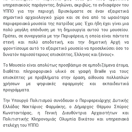
υπηρεσιακούς παράγοντες, δηλώνει, ακριβώς, το ενδιαφέρον του
ΥΠΠΟ για την περιοχή. Βρισκόμαστε σε έναν εξαιρετικά
σημαντικό αρχαιολογικό χώρο και σε ένα από τα ωραιότερα
περιφερειακά μουσεία της πατρίδας μας. Έχει ήδη έχει γίνει μια
πολύ μεγάλη επένδυση με τη δημιουργία αυτού του μουσείου.
Πρέπει, σε συνεργασία με την Περιφέρεια, η οποία είναι πάντοτε
στενή και πολύ αποδοτική, και την δημοτική Αρχή να
φροντίσουμε αυτό το εξαιρετικό μουσείο να προσελκύσει όσο το
δυνατόν περισσότερους επισκέπτες, Έλληνες και ξένους».
Το Μουσείο είναι απολύτως προσβάσιμο σε εμποδιζόμενα άτομα,
διαθέτει πληροφοριακό υλικό σε γραφή Braille για τους
επισκέπτες με προβλήματα στην όραση, αίθουσα πολλαπλών
χρήσεων με ψηφιακές εφαρμογές και εκπαιδευτικά
προγράμματα.
Την Υπουργό Πολιτισμού συνόδευαν ο Περιφερειάρχης Δυτικής
Ελλάδας Νεκτάριος Φαρμάκης, ο Δήμαρχος Θέρμου Σπύρος
Κωνσταντάρας, η Γενική Διευθύντρια Αρχαιοτήτων και
Πολιτιστικής Κληρονομιάς Ολυμπία Βικάτου και υπηρεσιακά
στελέχη του ΥΠΠΟ.