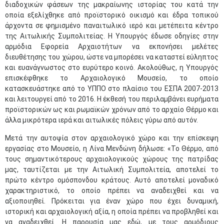
διαδοχικών φάσεων της μακραίωνης ιστορίας του κατά την
οποία εξελίχθηκε από προϊστορικό οικισμό και έδρα τοπικού
άρχοντα σε φημισμένο παναιτωλικό ιερό και μετέπειτα κέντρο
της Αιτωλικής Συμπολιτείας. Η Υπουργός έδωσε οδηγίες στην
αρμόδια Εφορεία Αρχαιοτήτων να εκπονήσει μελέτες
διευθέτησης του χώρου, ώστε να μπορέσει να καταστεί εύληπτος
και ευανάγνωστος στο ευρύτερο κοινό. Ακολούθως, η Υπουργός
επισκέφθηκε το Αρχαιολογικό Μουσείο, το οποίο
κατασκευάστηκε από το ΥΠΠΟ στο πλαίσιο του ΕΣΠΑ 2007-2013
και λειτουργεί από το 2016. Η έκθεσή του περιλαμβάνει ευρήματα
προϊστορικών ως και ρωμαϊκών χρόνων από το αρχαίο Θέρμο και
άλλα μικρότερα ιερά και αιτωλικές πόλεις γύρω από αυτόν.
Μετά την αυτοψία στον αρχαιολογικό χώρο και την επίσκεψη
εργασίας στο Μουσείο, η Λίνα Μενδώνη δήλωσε: «Το Θέρμο, από
τους σημαντικότερους αρχαιολογικούς χώρους της πατρίδας
μας, ταυτίζεται με την Αιτωλική Συμπολιτεία, αποτελεί το
πρώτο κέντρο ομόσπονδου κράτους. Αυτό αποτελεί μοναδικό
χαρακτηριστικό, το οποίο πρέπει να αναδειχθεί και να
αξιοποιηθεί. Πρόκειται για έναν χώρο που έχει δυναμική,
ιστορική και αρχαιολογική αξία, η οποία πρέπει να προβληθεί και
να αναδειχθεί. Η παρουσία μας εδώ, με τους αρμόδιους