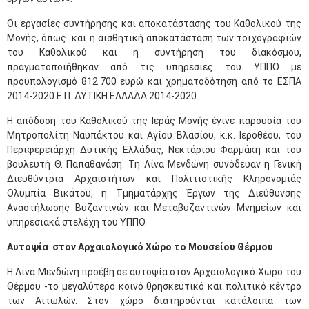
Οι εργασίες συντήρησης και αποκατάστασης του Καθολικού της
Μονής, όπως και η αισθητική αποκατάσταση των τοιχογραφιών
του Καθολικού και η συντήρηση του διακόσμου,
πραγματοποιήθηκαν από τις υπηρεσίες του ΥΠΠΟ με
προϋπολογισμό 812.700 ευρώ και χρηματοδότηση από το ΕΣΠΑ
2014-2020 Ε.Π. ΔΥΤΙΚΗ ΕΛΛΑΔΑ 2014-2020.
Η απόδοση του Καθολικού της Ιεράς Μονής έγινε παρουσία του
Μητροπολίτη Ναυπάκτου και Αγίου Βλασίου, κ.κ. Ιεροθέου, του
Περιφερειάρχη Δυτικής Ελλάδας, Νεκτάριου Φαρμάκη και του
βουλευτή Θ. Παπαθανάση. Τη Λίνα Μενδώνη συνόδευαν η Γενική
Διευθύντρια Αρχαιοτήτων και Πολιτιστικής Κληρονομιάς
Ολυμπία Βικάτου, η Τμηματάρχης Έργων της Διεύθυνσης
Αναστήλωσης Βυζαντινών και Μεταβυζαντινών Μνημείων και
υπηρεσιακά στελέχη του ΥΠΠΟ.
Αυτοψία
στον Αρχαιολογικό Χώρο το Μουσείου Θέρμου
Η Λίνα Μενδώνη προέβη σε αυτοψία στον Αρχαιολογικό Χώρο του
Θέρμου -το μεγαλύτερο κοινό θρησκευτικό και πολιτικό κέντρο
των Αιτωλών. Στον χώρο διατηρούνται κατάλοιπα των