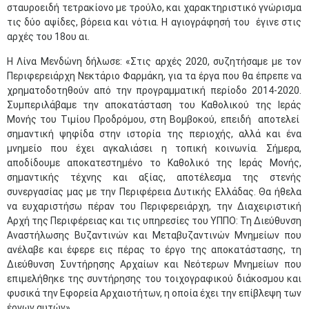
σταυροειδή τετρακίονο με τρούλο, και χαρακτηριστικό γνώρισμα
τις δύο αψίδες, βόρεια και νότια. Η αγιογράφησή του έγινε στις
αρχές του 18ου αι.
Η Λίνα Μενδώνη δήλωσε: «Στις αρχές 2020, συζητήσαμε με τον
Περιφερειάρχη Νεκτάριο Φαρμάκη, για τα έργα που θα έπρεπε να
χρηματοδοτηθούν από την προγραμματική περίοδο 2014-2020.
Συμπεριλάβαμε την αποκατάσταση του Καθολικού της Ιεράς
Μονής του Τιμίου Προδρόμου, στη Βομβοκού, επειδή αποτελεί
σημαντική ψηφίδα στην ιστορία της περιοχής, αλλά και ένα
μνημείο που έχει αγκαλιάσει η τοπική κοινωνία. Σήμερα,
αποδίδουμε αποκατεστημένο το Καθολικό της Ιεράς Μονής,
σημαντικής τέχνης και αξίας, αποτέλεσμα της στενής
συνεργασίας μας με την Περιφέρεια Δυτικής Ελλάδας. Θα ήθελα
να ευχαριστήσω πέραν του Περιφερειάρχη, την Διαχειριστική
Αρχή της Περιφέρειας και τις υπηρεσίες του ΥΠΠΟ: Τη Διεύθυνση
Αναστήλωσης Βυζαντινών και Μεταβυζαντινών Μνημείων που
ανέλαβε και έφερε εις πέρας το έργο της αποκατάστασης, τη
Διεύθυνση Συντήρησης Αρχαίων και Νεότερων Μνημείων που
επιμελήθηκε της συντήρησης του τοιχογραφικού διάκοσμου και
φυσικά την Εφορεία Αρχαιοτήτων, η οποία έχει την επίβλεψη των
έργων αυτών».