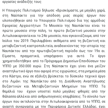
εργασίες ανάδειξής τους.
Η Υπουργός Πολιτισμού δήλωσε: «Βρισκόμαστε, με μεγάλη χαρά,
στη Ναύπακτο για την απόδοση μιας σειράς έργων που
υλοποιήθηκαν από το Υπουργείο Πολιτισμού δια της αρμόδιας
Εφορείας Αρχαιοτήτων. Το Μουσείο της Ναυπάκτου είναι το
πρώτο μουσείο στην πόλη, το πρώτο βυζαντινό μουσείο στην
Αιτωλοακαρνανία και το 24ο μουσείο, που εγκαινιάζουμε, από τον
Ιούλιο του 2019. Περιλαμβάνει εκθέματα από τη βυζαντινή και
μεταβυζαντινή καστροπολιτεία, αναδεικνύοντας την ιστορία της
Ναυπάκτου από την πρωτοβυζαντινή περίοδο έως τον 19ο αι.
Είμαστε, πραγματικά, υπερήφανοι για αυτό. Το έργο
χρηματοδοτήθηκε από το Πρόγραμμα Δημοσίων Επενδύσεων του
ΥΠΠΟ με 350.000 ευρώ. Στη Ναύπακτο έχει γίνει ένα μείζον
αναστηλωτικό έργο που αφορά στις οχυρώσεις, στα μνημεία μέσα
στο Κάστρο, ενώ σε εξέλιξη βρίσκεται το δύσκολο τεχνικό έργο
στο Λιμάνι της Ναυπάκτου από τη Διεύθυνση Αναστήλωσης
Βυζαντινών και Μεταβυζαντινών Μνημείων του ΥΠΠΟ. Τα
θεμέλιά του έχουν υποστεί πολύ μεγάλες φθορές από την
θάλασσα αλλά και από ανθρωπογενείς επεμβάσεις. Το σύνολο των
έργων που εκτελούνται στην Αιτωλοακαρνανία από το ΥΠΠΟ, σε
αγαστή συνεργασία με την Περιφέρεια Δυτικής Ελλάδας, έχει