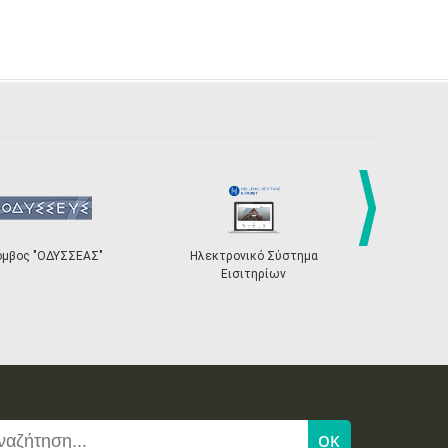
27
28
29
30
Οκτ
1
2
3
•
•
•
•
•
•
•
4
5
6
7
8
9
10
•
•
•
•
•
•
•
11
12
13
14
15
16
17
•
•
•
•
•
•
•
18
19
20
21
22
23
24
•
•
•
•
•
•
•
25
26
27
28
29
30
31
next
όμβος "ΟΔΥΣΣΕΑΣ"
Ηλεκτρονικό Σύστημα
«Η Ευρώπη σ
•
•
•
•
•
•
•
Εισιτηρίων