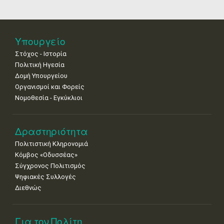
25
26
27
28
29
30
31
Μουσείων
•
•
•
•
•
•
•
Νοε
1
2
3
4
5
6
7
•
•
•
•
•
•
•
Υπουργείο
Στόχος - Ιστορία
8
9
10
11
12
13
14
•
•
•
•
•
•
•
Πολιτική Ηγεσία
Δομή Υπουργείου
15
16
17
18
19
20
21
Οργανισμοί και Φορείς
•
•
•
•
•
•
•
Νομοθεσία - Εγκύκλιοι
22
23
24
25
26
27
28
•
•
•
•
•
•
•
Δραστηριότητα
29
30
Πολιτιστική Κληρονομιά
•
•
Κόμβος «Οδυσσέας»
Σύγχρονος Πολιτισμός
Ψηφιακές Συλλογές
Διεθνώς
Για τον Πολίτη