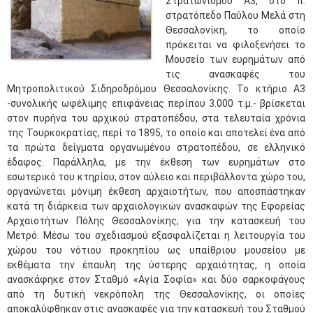
Στρατωνισμού Α3, στο π.
στρατόπεδο Παύλου Μελά στη
Θεσσαλονίκη, το οποίο
πρόκειται να φιλοξενήσει το
Μουσείο των ευρημάτων από
τις ανασκαφές του
Μητροπολιτικού Σιδηροδρόμου Θεσσαλονίκης. Το κτήριο Α3
-συνολικής ωφέλιμης επιφάνειας περίπου 3.000 τ.μ.- βρίσκεται
στον πυρήνα του αρχικού στρατοπέδου, στα τελευταία χρόνια
της Τουρκοκρατίας, περί το 1895, το οποίο και αποτελεί ένα από
τα πρώτα δείγματα οργανωμένου στρατοπέδου, σε ελληνικό
έδαφος. Παράλληλα, με την έκθεση των ευρημάτων στο
εσωτερικό του κτηρίου, στον αύλειο και περιβάλλοντα χώρο του,
οργανώνεται μόνιμη έκθεση αρχαιοτήτων, που αποσπάστηκαν
κατά τη διάρκεια των αρχαιολογικών ανασκαφών της Εφορείας
Αρχαιοτήτων Πόλης Θεσσαλονίκης, για την κατασκευή του
Μετρό. Μέσω του σχεδιασμού εξασφαλίζεται η λειτουργία του
χώρου του νότιου προκηπίου ως υπαίθριου μουσείου με
εκθέματα την έπαυλη της ύστερης αρχαιότητας, η οποία
ανασκάφηκε στον Σταθμό «Αγία Σοφία» και δύο σαρκοφάγους
από τη δυτική νεκρόπολη της Θεσσαλονίκης, οι οποίες
αποκαλύφθηκαν στις ανασκαφές για την κατασκευή του Σταθμού