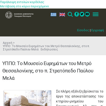
Παράλειψη εντολών κορδέλας
Μετάβαση στο κύριο περιεχόμενο
ελ
en
Search
Menu
Είσοδος
|
Εγγραφή
Αρχική
ΥΠΠΟ: Το Μουσείο Ευρημάτων του Μετρό Θεσσαλονίκης, στο π.
Στρατόπεδο Παύλου Μελά Εκδηλώσεις
ΥΠΠΟ: Το Μουσείο Ευρημάτων του Μετρό
Θεσσαλονίκης, στο π. Στρατόπεδο Παύλου
Μελά
​Σε πλήρη εξέλιξη βρίσκεται το
έργο της αποκατάστασης του
κτηρίου-μνημείου του