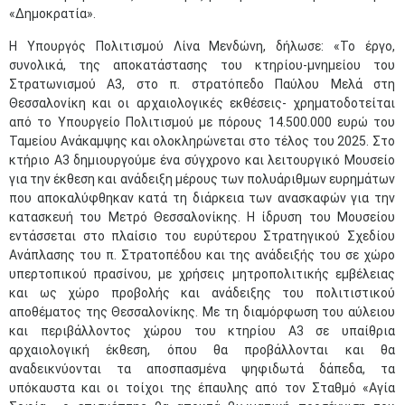
«Δημοκρατία».
Η Υπουργός Πολιτισμού Λίνα Μενδώνη, δήλωσε: «Το έργο,
συνολικά, της αποκατάστασης του κτηρίου-μνημείου του
Στρατωνισμού Α3, στο π. στρατόπεδο Παύλου Μελά στη
Θεσσαλονίκη και οι αρχαιολογικές εκθέσεις- χρηματοδοτείται
από το Υπουργείο Πολιτισμού με πόρους 14.500.000 ευρώ του
Ταμείου Ανάκαμψης και ολοκληρώνεται στο τέλος του 2025. Στο
κτήριο Α3 δημιουργούμε ένα σύγχρονο και λειτουργικό Μουσείο
για την έκθεση και ανάδειξη μέρους των πολυάριθμων ευρημάτων
που αποκαλύφθηκαν κατά τη διάρκεια των ανασκαφών για την
κατασκευή του Μετρό Θεσσαλονίκης. Η ίδρυση του Μουσείου
εντάσσεται στο πλαίσιο του ευρύτερου Στρατηγικού Σχεδίου
Ανάπλασης του π. Στρατοπέδου και της ανάδειξής του σε χώρο
υπερτοπικού πρασίνου, με χρήσεις μητροπολιτικής εμβέλειας
και ως χώρο προβολής και ανάδειξης του πολιτιστικού
αποθέματος της Θεσσαλονίκης. Με τη διαμόρφωση του αύλειου
και περιβάλλοντος χώρου του κτηρίου Α3 σε υπαίθρια
αρχαιολογική έκθεση, όπου θα προβάλλονται και θα
αναδεικνύονται τα αποσπασμένα ψηφιδωτά δάπεδα, τα
υπόκαυστα και οι τοίχοι της έπαυλης από τον Σταθμό «Αγία