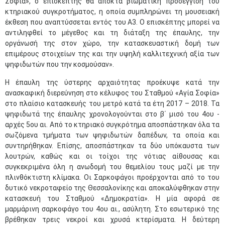
Σοφία», ο επισκέπτης θα αποκτά βιωματική προσέγγιση του
κτηριακού συγκροτήματος, η οποία συμπληρώνει τη μουσειακή
έκθεση που αναπτύσσεται εντός του Α3. Ο επισκέπτης μπορεί να
αντιληφθεί το μέγεθος και τη διάταξη της έπαυλης, την
οργάνωσή της στον χώρο, την κατασκευαστική δομή των
επιμέρους στοιχείων της και την υψηλή καλλιτεχνική αξία των
ψηφιδωτών που την κοσμούσαν».
Η έπαυλη της ύστερης αρχαιότητας προέκυψε κατά την
ανασκαφική διερεύνηση στο κέλυφος του Σταθμού «Αγία Σοφία»
στο πλαίσιο κατασκευής του μετρό κατά τα έτη 2017 – 2018. Τα
ψηφιδωτά της έπαυλης χρονολογούνται στο β΄ μισό του 4ου -
αρχές 5ου αι. Από το κτηριακό συγκρότημα αποσπάστηκαν όλα τα
σωζόμενα τμήματα των ψηφιδωτών δαπέδων, τα οποία και
συντηρήθηκαν. Επίσης, αποσπάστηκαν τα δύο υπόκαυστα των
λουτρών, καθώς και οι τοίχοι της νότιας αίθουσας και
συγκεκριμένα όλη η ανωδομή του θεμελίου τους μαζί με την
πλινθόκτιστη κλίμακα. Οι Σαρκοφάγοι προέρχονται από το του
δυτικό νεκροταφείο της Θεσσαλονίκης και αποκαλύφθηκαν στην
κατασκευή του Σταθμού «Δημοκρατία». Η μία αφορά σε
μαρμάρινη σαρκοφάγο του 4ου αι., ασύλητη. Στο εσωτερικό της
βρέθηκαν τρεις νεκροί και χρυσά κτερίσματα. Η δεύτερη