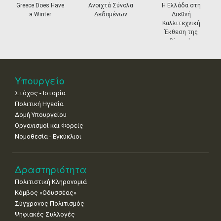
prev
ne
reece Does Have
Ανοιχτά Σύνολα
Η Ελλάδα στη
Εθν
11
12
13
14
15
16
17
a Winter
Δεδομένων
Διεθνή
Δρά
•
•
•
•
•
•
•
Καλλιτεχνική
Ισ
Έκθεση της
Φύλω
18
19
20
21
22
23
24
Biennale
•
•
•
•
•
•
•
Βενετίας
25
26
27
28
29
30
31
•
•
•
•
•
•
•
Υπουργείο
Στόχος - Ιστορία
Πολιτική Ηγεσία
Δομή Υπουργείου
Οργανισμοί και Φορείς
Νομοθεσία - Εγκύκλιοι
Δραστηριότητα
Πολιτιστική Κληρονομιά
Κόμβος «Οδυσσέας»
Σύγχρονος Πολιτισμός
Ψηφιακές Συλλογές