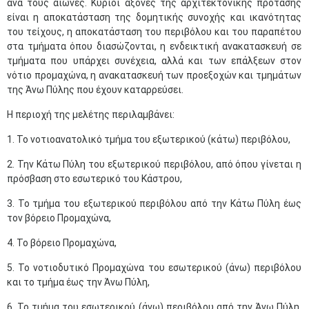
ανά τους αιώνες. Κύριοι άξονες της αρχιτεκτονικής πρότασης
είναι η αποκατάσταση της δομητικής συνοχής και ικανότητας
του τείχους, η αποκατάσταση του περιβόλου και του παραπέτου
στα τμήματα όπου διασώζονται, η ενδεικτική ανακατασκευή σε
τμήματα που υπάρχει συνέχεια, αλλά και των επάλξεων στον
νότιο προμαχώνα, η ανακατασκευή των προεξοχών και τμημάτων
της Άνω Πύλης που έχουν καταρρεύσει.
Η περιοχή της μελέτης περιλαμβάνει:
1. Το νοτιοανατολικό τμήμα του εξωτερικού (κάτω) περιβόλου,
2. Την Κάτω Πύλη του εξωτερικού περιβόλου, από όπου γίνεται η
πρόσβαση στο εσωτερικό του Κάστρου,
3. Το τμήμα του εξωτερικού περιβόλου από την Κάτω Πύλη έως
τον βόρειο Προμαχώνα,
4. Το βόρειο Προμαχώνα,
5. Το νοτιοδυτικό Προμαχώνα του εσωτερικού (άνω) περιβόλου
και το τμήμα έως την Άνω Πύλη,
6. Το τμήμα του εσωτερικού (άνω) περιβόλου από την Άνω Πύλη,