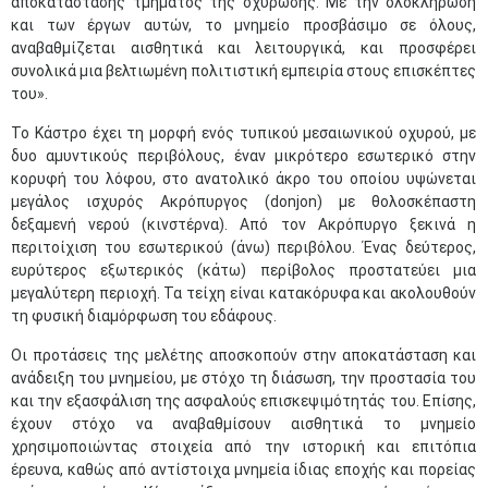
αποκατάστασης τμήματος της οχύρωσης. Με την ολοκλήρωση
και των έργων αυτών, το μνημείο προσβάσιμο σε όλους,
αναβαθμίζεται αισθητικά και λειτουργικά, και προσφέρει
συνολικά μια βελτιωμένη πολιτιστική εμπειρία στους επισκέπτες
του».
Το Κάστρο έχει τη μορφή ενός τυπικού μεσαιωνικού οχυρού, με
δυο αμυντικούς περιβόλους, έναν μικρότερο εσωτερικό στην
κορυφή του λόφου, στο ανατολικό άκρο του οποίου υψώνεται
μεγάλος ισχυρός Ακρόπυργος (donjon) με θολοσκέπαστη
δεξαμενή νερού (κινστέρνα). Από τον Ακρόπυργο ξεκινά η
περιτοίχιση του εσωτερικού (άνω) περιβόλου. Ένας δεύτερος,
ευρύτερος εξωτερικός (κάτω) περίβολος προστατεύει μια
μεγαλύτερη περιοχή. Τα τείχη είναι κατακόρυφα και ακολουθούν
τη φυσική διαμόρφωση του εδάφους.
Οι προτάσεις της μελέτης αποσκοπούν στην αποκατάσταση και
ανάδειξη του μνημείου, με στόχο τη διάσωση, την προστασία του
και την εξασφάλιση της ασφαλούς επισκεψιμότητάς του. Επίσης,
έχουν στόχο να αναβαθμίσουν αισθητικά το μνημείο
χρησιμοποιώντας στοιχεία από την ιστορική και επιτόπια
έρευνα, καθώς από αντίστοιχα μνημεία ίδιας εποχής και πορείας