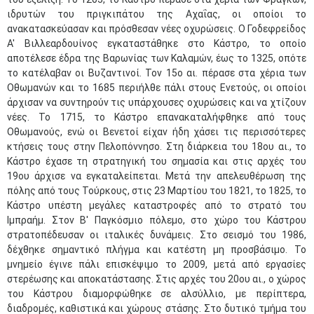
ιδρυτών του πριγκιπάτου της Αχαΐας, οι οποίοι το
ανακατασκεύασαν και πρόσθεσαν νέες οχυρώσεις. Ο Γοδεφρείδος
Α' Βιλλεαρδουίνος εγκαταστάθηκε στο Κάστρο, το οποίο
αποτέλεσε έδρα της Βαρωνίας των Καλαμών, έως το 1325, οπότε
το κατέλαβαν οι Βυζαντινοί. Τον 15ο αι. πέρασε στα χέρια των
Οθωμανών και το 1685 περιήλθε πάλι στους Ενετούς, οι οποίοι
άρχισαν να συντηρούν τις υπάρχουσες οχυρώσεις και να χτίζουν
νέες. Το 1715, το Κάστρο επανακαταλήφθηκε από τους
Οθωμανούς, ενώ οι Βενετοί είχαν ήδη χάσει τις περισσότερες
κτήσεις τους στην Πελοπόννησο. Στη διάρκεια του 18ου αι., το
Κάστρο έχασε τη στρατηγική του σημασία και στις αρχές του
19ου άρχισε να εγκαταλείπεται. Μετά την απελευθέρωση της
πόλης από τους Τούρκους, στις 23 Μαρτίου του 1821, το 1825, το
Κάστρο υπέστη μεγάλες καταστροφές από το στρατό του
Ιμπραήμ. Στον Β' Παγκόσμιο πόλεμο, στο χώρο του Κάστρου
στρατοπέδευσαν οι ιταλικές δυνάμεις. Στο σεισμό του 1986,
δέχθηκε σημαντικό πλήγμα και κατέστη μη προσβάσιμο. Το
μνημείο έγινε πάλι επισκέψιμο το 2009, μετά από εργασίες
στερέωσης και αποκατάστασης. Στις αρχές του 20ου αι., ο χώρος
του Κάστρου διαμορφώθηκε σε αλσύλλιο, με περίπτερα,
διαδρομές, καθιστικά και χώρους στάσης. Στο δυτικό τμήμα του