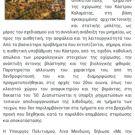
αποκατάστασης τμημάτων
της οχύρωσης του Κάστρου
Καλαμάτας, στη βάση
εγκεκριμένης αρχιτεκτονικής
και στατικής μελέτης, ως
μέρος του σχεδιασμού για τη συνολική ανάδειξη του μνημείου, ως
προς την αισθητική, την ασφάλεια και τη λειτουργικότητά του.
Από τα βασικότερα προβλήματα που εντοπίζονται, σήμερα, είναι
η αισθητική υποβάθμιση του Κάστρου, από τη, σχεδόν, καθολική
απώλεια των μορφολογικών στοιχείων της οχύρωσης, την
ανάπτυξη έντονης βλάστησης και της βιολογικής φθοράς.
Παρατηρείται αλλοίωση του χαρακτήρα του, από τη
δενδροφύτευσή του και τις διαμορφώσεις που
πραγματοποιήθηκαν, στις αρχές του 20ου αιώνα, όπως του
κλειστού χώρου του αναψυκτηρίου και της βεράντας, στη
δεκαετία του '50. Διαπιστώνεται η ύπαρξη ρηγματώσεων και
τοπικών αποδιοργανώσεων της λιθοδομής, σε τμήματα των
τειχών, που δεν περιλαμβάνονταν στα τμήματα και στα βραχώδη
πρανή που δέχθηκαν, κατά το παρελθόν επεμβάσεις στερέωσης
και αποκατάστασης.
Η Υπουργός Πολιτισμού, Λίνα Μενδώνη, δήλωσε: «Με την