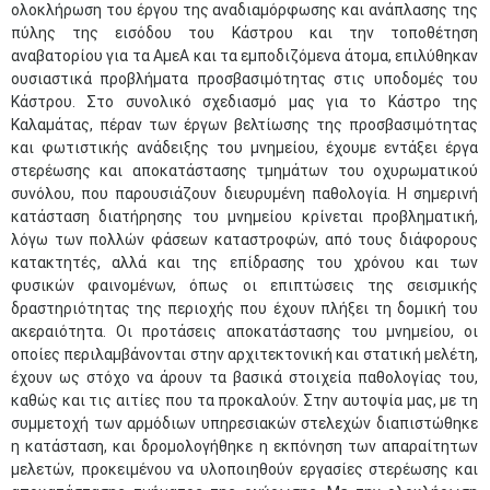
ολοκλήρωση του έργου της αναδιαμόρφωσης και ανάπλασης της
πύλης της εισόδου του Κάστρου και την τοποθέτηση
αναβατορίου για τα ΑμεΑ και τα εμποδιζόμενα άτομα, επιλύθηκαν
ουσιαστικά προβλήματα προσβασιμότητας στις υποδομές του
Κάστρου. Στο συνολικό σχεδιασμό μας για το Κάστρο της
Καλαμάτας, πέραν των έργων βελτίωσης της προσβασιμότητας
και φωτιστικής ανάδειξης του μνημείου, έχουμε εντάξει έργα
στερέωσης και αποκατάστασης τμημάτων του οχυρωματικού
συνόλου, που παρουσιάζουν διευρυμένη παθολογία. Η σημερινή
κατάσταση διατήρησης του μνημείου κρίνεται προβληματική,
λόγω των πολλών φάσεων καταστροφών, από τους διάφορους
κατακτητές, αλλά και της επίδρασης του χρόνου και των
φυσικών φαινομένων, όπως οι επιπτώσεις της σεισμικής
δραστηριότητας της περιοχής που έχουν πλήξει τη δομική του
ακεραιότητα. Οι προτάσεις αποκατάστασης του μνημείου, οι
οποίες περιλαμβάνονται στην αρχιτεκτονική και στατική μελέτη,
έχουν ως στόχο να άρουν τα βασικά στοιχεία παθολογίας του,
καθώς και τις αιτίες που τα προκαλούν. Στην αυτοψία μας, με τη
συμμετοχή των αρμόδιων υπηρεσιακών στελεχών διαπιστώθηκε
η κατάσταση, και δρομολογήθηκε η εκπόνηση των απαραίτητων
μελετών, προκειμένου να υλοποιηθούν εργασίες στερέωσης και