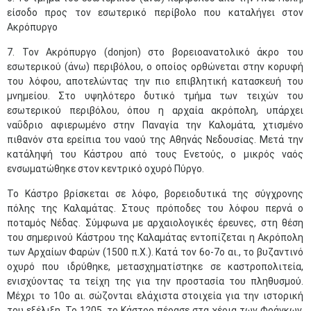
είσοδο προς τον εσωτερικό περίβολο που καταλήγει στον
Ακρόπυργο
7. Τον Ακρόπυργο (donjon) στο βορειοανατολικό άκρο του
εσωτερικού (άνω) περιβόλου, ο οποίος ορθώνεται στην κορυφή
του λόφου, αποτελώντας την πιο επιβλητική κατασκευή του
μνημείου. Στο υψηλότερο δυτικό τμήμα των τειχών του
εσωτερικού περιβόλου, όπου η αρχαία ακρόπολη, υπάρχει
ναΰδριο αφιερωμένο στην Παναγία την Καλομάτα, χτισμένο
πιθανόν στα ερείπια του ναού της Αθηνάς Νεδουσίας. Μετά την
κατάληψή του Κάστρου από τους Ενετούς, ο μικρός ναός
ενσωματώθηκε στον κεντρικό οχυρό Πύργο.
Το Κάστρο βρίσκεται σε λόφο, βορειοδυτικά της σύγχρονης
πόλης της Καλαμάτας. Στους πρόποδες του λόφου περνά ο
ποταμός Νέδας. Σύμφωνα με αρχαιολογικές έρευνες, στη θέση
του σημερινού Κάστρου της Καλαμάτας εντοπίζεται η Ακρόπολη
των Αρχαίων Φαρών (1500 π.Χ.). Κατά τον 6ο-7ο αι., το βυζαντινό
οχυρό που ιδρύθηκε, μετασχηματίστηκε σε καστροπολιτεία,
ενισχύοντας τα τείχη της για την προστασία του πληθυσμού.
Μέχρι το 10ο αι. σώζονται ελάχιστα στοιχεία για την ιστορική
του εξέλιξη. Το 1205, το Κάστρο πέρασε στα χέρια των Φράγκων,