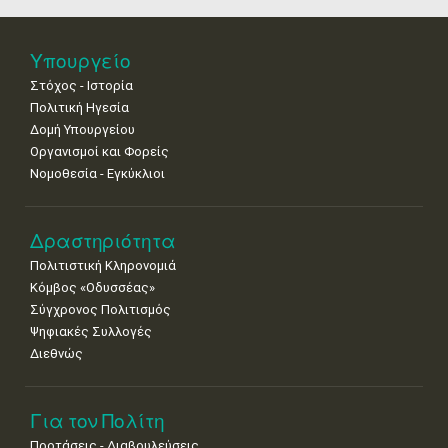
25
26
27
28
29
30
31
•
•
•
•
•
•
•
Υπουργείο
Στόχος - Ιστορία
Πολιτική Ηγεσία
Δομή Υπουργείου
Οργανισμοί και Φορείς
Νομοθεσία - Εγκύκλιοι
Δραστηριότητα
Πολιτιστική Κληρονομιά
Κόμβος «Οδυσσέας»
Σύγχρονος Πολιτισμός
Ψηφιακές Συλλογές
Διεθνώς
Για τον Πολίτη
Προτάσεις - Διαβουλεύσεις