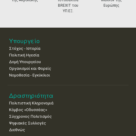
•
•
•
•
•
•
•
BREXIT του
Ευρώπης
ΥΠ.ΕΞ.
18
19
20
21
22
23
24
•
•
•
•
•
•
•
25
26
27
28
29
30
31
•
•
•
•
•
•
•
Υπουργείο
Στόχος - Ιστορία
Πολιτική Ηγεσία
Δομή Υπουργείου
Οργανισμοί και Φορείς
Νομοθεσία - Εγκύκλιοι
Δραστηριότητα
Πολιτιστική Κληρονομιά
Κόμβος «Οδυσσέας»
Σύγχρονος Πολιτισμός
Ψηφιακές Συλλογές
Διεθνώς