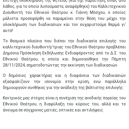
επιτυχή ολοκλήρωση της θητείας (και όχι παραίτηση, όπως από
λάθος, για το οποίο λυπούμαστε, αναφέρθηκε) του Καλλιτεχνικού
Διευθυντή του Εθνικού Θεάτρου κ. Γιάννη Μόσχου, ο οποίος
μάλιστα προσεφέρθη να παραμείνει στην θέση του μέχρι την
ολοκλήρωση των διαδικασιών και τον ευχαριστούμε θερμά γι'
αυτό!
Το θεσμικό πλαίσιο που διέπει την διαδικασία επιλογής του
καλλιτεχνικού διευθυντή/τριας του Εθνικού Θεάτρου προβλέπει
Δημόσια Πρόσκληση Εκδήλωσης Ενδιαφέροντος από το Δ.Σ. του
Εθνικού Θεάτρου, η οποία και δημοσιεύθηκε την Πέμπτη
28/11/2024, σηματοδοτώντας την εκκίνηση των διαδικασιών.
Ο δημόσιος χαρακτήρας και η διαφάνεια των διαδικασιών
εξασφαλίζουν την ισονομία στην κρίση, ενώ παράλληλα
δημιουργούν συνθήκες για την ανάδειξη της βέλτιστης επιλογής.​
Κεντρικός μας στόχος είναι η συνέχιση της ανοδικής πορείας του
Εθνικού Θεάτρου, η διαφύλαξη του κύρους του, αλλά και το
άνοιγμα σε σύγχρονες ματιές, οπτικές και αντιλήψεις.
Μαϊ
1
2