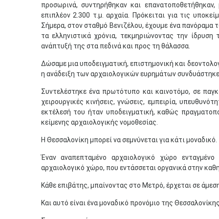
προσωρινά, συντηρήθηκαν και επανατοποθετήθηκαν, 
επιπλέον 2.300 τ.μ. αρχαία. Πρόκειται για τις υποκε
Σήμερα, στον σταθμό Βενιζέλου, έχουμε ένα πανόραμα
τα ελληνιστικά χρόνια, τεκμηριώνοντας την ίδρυση τ
ανάπτυξή της στα πεδινά και προς τη θάλασσα.
Δώσαμε μια υποδειγματική, επιστημονική και δεοντολο
η ανάδειξη των αρχαιολογικών ευρημάτων συνδυάστηκε 
Συντελέστηκε ένα πρωτότυπο και καινοτόμο, σε παγκό
χειρουργικές κινήσεις, γνώσεις, εμπειρία, υπευθυνότ
εκτέλεσή του ήταν υποδειγματική, καθώς πραγματοπ
κείμενης αρχαιολογικής νομοθεσίας.
Η Θεσσαλονίκη μπορεί να σεμνύνεται για κάτι μοναδικό.
Έναν αναπεπταμένο αρχαιολογικό χώρο ενταγμένο 
αρχαιολογικό χώρο, που εντάσσεται οργανικά στην καθ
Κάθε επιβάτης, μπαίνοντας στο Μετρό, έρχεται σε άμεσ
Και αυτό είναι ένα μοναδικό προνόμιο της Θεσσαλονίκης