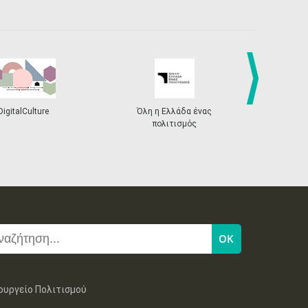
next
DigitalCulture
Όλη η Ελλάδα ένας
Πρόγραμμα Δι
πολιτισμός
ουργείο Πολιτισμού