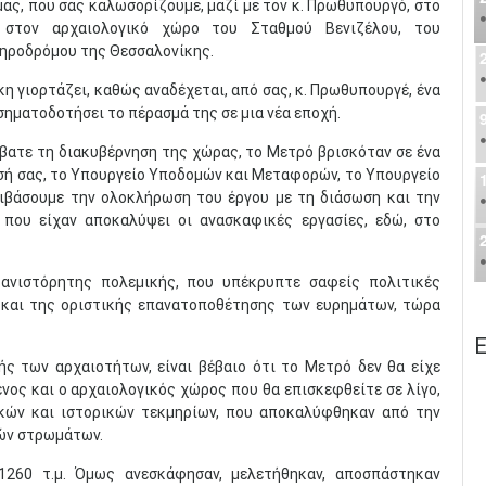
 μας, που σας καλωσορίζουμε, μαζί με τον κ. Πρωθυπουργό, στο
, στον αρχαιολογικό χώρο του Σταθμού Βενιζέλου, του
ηροδρόμου της Θεσσαλονίκης.
κη γιορτάζει, καθώς αναδέχεται, από σας, κ. Πρωθυπουργέ, ένα
σηματοδοτήσει το πέρασμά της σε μια νέα εποχή.
άβατε τη διακυβέρνηση της χώρας, το Μετρό βρισκόταν σε ένα
ησή σας, το Υπουργείο Υποδομών και Μεταφορών, το Υπουργείο
βιβάσουμε την ολοκλήρωση του έργου με τη διάσωση και την
που είχαν αποκαλύψει οι ανασκαφικές εργασίες, εδώ, στο
 ανιστόρητης πολεμικής, που υπέκρυπτε σαφείς πολιτικές
 και της οριστικής επανατοποθέτησης των ευρημάτων, τώρα
Ε
ς των αρχαιοτήτων, είναι βέβαιο ότι το Μετρό δεν θα είχε
νος και ο αρχαιολογικός χώρος που θα επισκεφθείτε σε λίγο,
ικών και ιστορικών τεκμηρίων, που αποκαλύφθηκαν από την
ών στρωμάτων.
1260 τ.μ. Όμως ανεσκάφησαν, μελετήθηκαν, αποσπάστηκαν