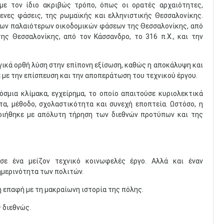
με τον ίδιο ακριβώς τρόπο, όπως οι ορατές αρχαιότητες,
ίμενες φάσεις, της ρωμαϊκής και ελληνιστικής Θεσσαλονίκης.
 των παλαιότερων οικοδομικών φάσεων της Θεσσαλονίκης, από
ης Θεσσαλονίκης, από τον Κάσσανδρο, το 316 π.Χ., και την
γικά ορθή λύση στην επίπονη εξίσωση, καθώς η αποκάλυψη και
με την επίσπευση και την αποπεράτωση του τεχνικού έργου.
σμια κλίμακα, εγχείρημα, το οποίο απαιτούσε κυριολεκτικά
ητα, μέθοδο, σχολαστικότητα και συνεχή εποπτεία. Ωστόσο, η
οιήθηκε με απόλυτη τήρηση των διεθνών προτύπων και της
σε ένα μείζον τεχνικό κοινωφελές έργο. Αλλά και έναν
ημερινότητα των πολιτών.
η επαφή με τη μακραίωνη ιστορία της πόλης.
 διεθνώς.