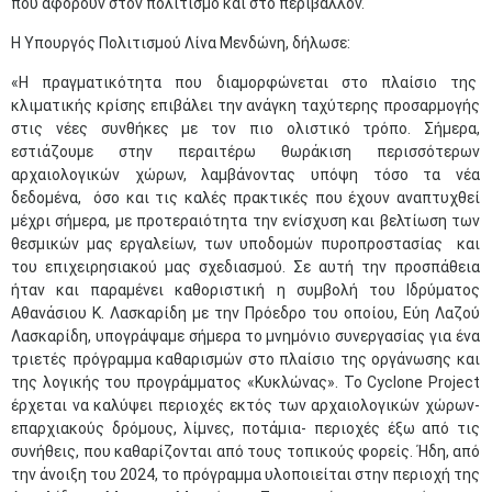
που αφορούν στον πολιτισμό και στο περιβάλλον.
Η Υπουργός Πολιτισμού Λίνα Μενδώνη, δήλωσε:
«Η πραγματικότητα που διαμορφώνεται στο πλαίσιο της
κλιματικής κρίσης επιβάλει την ανάγκη ταχύτερης προσαρμογής
στις νέες συνθήκες με τον πιο ολιστικό τρόπο. Σήμερα,
εστιάζουμε στην περαιτέρω θωράκιση περισσότερων
αρχαιολογικών χώρων, λαμβάνοντας υπόψη τόσο τα νέα
δεδομένα, όσο και τις καλές πρακτικές που έχουν αναπτυχθεί
μέχρι σήμερα, με προτεραιότητα την ενίσχυση και βελτίωση των
θεσμικών μας εργαλείων, των υποδομών πυροπροστασίας και
του επιχειρησιακού μας σχεδιασμού. Σε αυτή την προσπάθεια
ήταν και παραμένει καθοριστική η συμβολή του Ιδρύματος
Αθανάσιου Κ. Λασκαρίδη με την Πρόεδρο του οποίου, Εύη Λαζού
Λασκαρίδη, υπογράψαμε σήμερα το μνημόνιο συνεργασίας για ένα
τριετές πρόγραμμα καθαρισμών στο πλαίσιο της οργάνωσης και
της λογικής του προγράμματος «Κυκλώνας». Το Cyclone Project
έρχεται να καλύψει περιοχές εκτός των αρχαιολογικών χώρων-
επαρχιακούς δρόμους, λίμνες, ποτάμια- περιοχές έξω από τις
συνήθεις, που καθαρίζονται από τους τοπικούς φορείς. Ήδη, από
την άνοιξη του 2024, το πρόγραμμα υλοποιείται στην περιοχή της