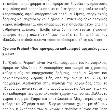
τα υπόλοιπα προγράμματα του Ιδρύματος. Συνδέει την προστασία
της φύσης από απορρίμματα με τη διατήρηση της πολιτιστικής
κληρονομιάς, αφού απορρυπαίνει ποτάμια, λίμνες, επαρχιακούς
δρόμους και αρχαιολογικούς χώρους. Όταν ένας αρχαιολογικός
χώρος περιβάλλεται από απορρίμματα ή υποβαθμίζεται από την
ανθρώπινη αμέλεια, η βλάβη είναι διττή: πλήττεται η φυσική
ομορφιά και η πολιτιστική μας ταυτότητα. Γι' αυτό με τον
«Κυκλώνα» επιδιώκουμε να προστατεύσουμε αυτή τη σύνδεση».
Cyclone
Project
-
Νέο
πρόγραμμα καθαρισμού αρχαιολογικών
χώρων
Το "Cyclone Project", είναι ένα νέο πρόγραμμα του Κοινωφελούς
Ιδρύματος Αθανάσιος Κ. Λασκαρίδης που αφορά σε χερσαίους
καθαρισμούς σε επαρχιακούς δρόμους, ποτάμια, λίμνες και
αρχαιολογικούς χώρους. Ήδη, από την άνοιξη του 2024, το
πρόγραμμα υλοποιείται στην περιοχή της Αργολίδας, όπου το
Ίδρυμα συνεργάζεται με την αρμόδια Εφορεία Αρχαιοτήτων για
τον καθαρισμό των αρχαιολογικών χώρων και του περιβάλλοντα
χώρου τους, με εξαιρετικά αποτελέσματα. Μέχρι σήμερα έχουν
καθαριστεί 27 ρέματα και 15 αρχαιολογικοί χώροι μεταξύ των
οποίων, η Ακρόπολη των Μυκηνών, ο αρχαίος πύργος στη θέση