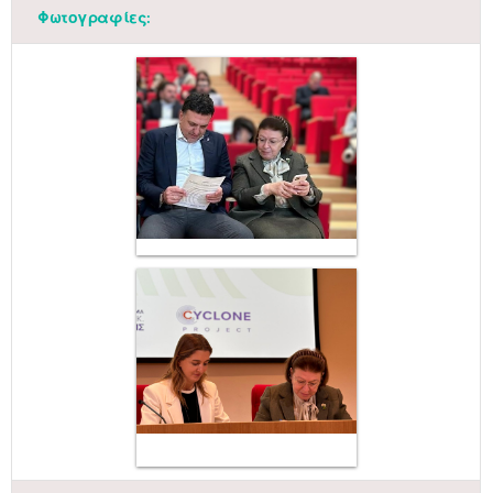
Φωτογραφίες:
Μαϊ
1
2
•
•
3
4
5
6
7
8
9