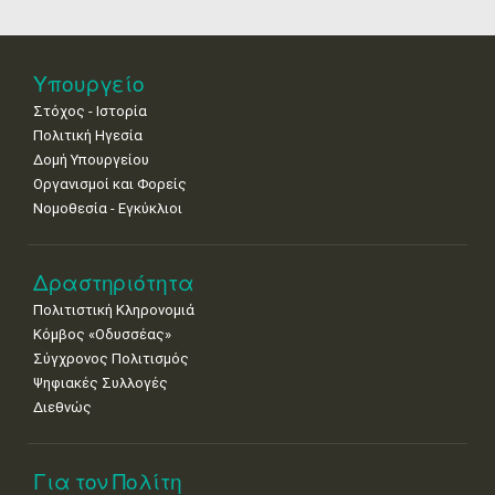
•
•
•
•
•
•
•
25
26
27
28
29
30
31
•
•
•
•
•
•
•
Υπουργείο
Στόχος - Ιστορία
Πολιτική Ηγεσία
Δομή Υπουργείου
Οργανισμοί και Φορείς
Νομοθεσία - Εγκύκλιοι
Δραστηριότητα
Πολιτιστική Κληρονομιά
Κόμβος «Οδυσσέας»
Σύγχρονος Πολιτισμός
Ψηφιακές Συλλογές
Διεθνώς
Για τον Πολίτη