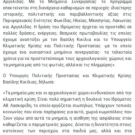
Αργολίδας. Με το Μνημόνιο Συνεργασίας το πρόγραμμα
επεκτείνεται στη διενέργεια καθαρισμών σε περιοχές ιδιαίτερης
ιστορικής, πολιτιστικής και περιβαλλοντικής αξίας στις
Περιφερειακές Ενότητες Φωκίδας, Ηλείας, Μεσσηνίας, Λακωνίας
και Αργολίδας. Η δράση του Ιδρύματος έρχεται να προστεθεί σε
πολλές δράσεις, ενέργειες, θεσμικές πρωτοβουλίες τις οποίες
έχουμε αναπτύξει με τον Βασίλη Κικίλια και το Υπουργείο
Κλιματικής Κρίσης και Πολιτικής Προστασίας -με το οποίο
έχουμε ένα ουσιαστικό μνημόνιο συνεργασίας- τα τελευταία
χρόνια για να προστατεύσουμε τους αρχαιολογικούς χώρους και
τα μνημεία μας από τις φωτιές, αλλά και τις πλημμύρες».
Ο Υπουργός Πολιτικής Προστασίας και Κλιματικής Κρίσης
Βασίλης Κικίλιας, δήλωσε:
«Τα μνημεία μας και οι αρχαιολογικοί χώροι κινδυνεύουν από την
κλιματική κρίση. Είναι πολύ σημαντική η δουλειά του Ιδρύματος
Αθ. Λασκαρίδη, το οποίο εργάζεται σιωπηλώς. Υπάρχουν τοπικές
κοινωνίες που είναι περήφανες για αυτό, χωριά κωμοπόλεις που
ζουν γύρω από αυτά τα μνημεία, η αίσθηση της ασφάλειας όταν
καθαρίζεται ο περιμετρικός χώρος. Δίνεται η δυνατότητα στους
κατοίκους των περιοχών, στα παιδιά μας, αλλά και στα