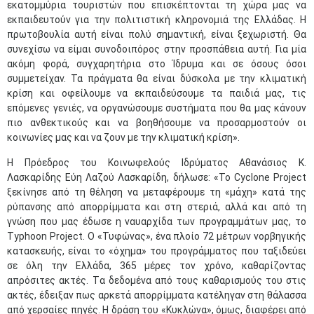
εκατομμύρια τουριστών που επισκέπτονται τη χώρα μας να
εκπαιδευτούν για την πολιτιστική κληρονομιά της Ελλάδας. Η
πρωτοβουλία αυτή είναι πολύ σημαντική, είναι ξεχωριστή. Θα
συνεχίσω να είμαι συνοδοιπόρος στην προσπάθεια αυτή. Για μία
ακόμη φορά, συγχαρητήρια στο Ίδρυμα και σε όσους όσοι
συμμετείχαν. Τα πράγματα θα είναι δύσκολα με την κλιματική
κρίση και οφείλουμε να εκπαιδεύσουμε τα παιδιά μας, τις
επόμενες γενιές, να οργανώσουμε συστήματα που θα μας κάνουν
πιο ανθεκτικούς και να βοηθήσουμε να προσαρμοστούν οι
κοινωνίες μας και να ζουν με την κλιματική κρίση».
Η Πρόεδρος του Κοινωφελούς Ιδρύματος Αθανάσιος Κ.
Λασκαρίδης Εύη Λαζού Λασκαρίδη, δήλωσε: «Το Cyclone Project
ξεκίνησε από τη θέληση να μεταφέρουμε τη «μάχη» κατά της
ρύπανσης από απορρίμματα και στη στεριά, αλλά και από τη
γνώση που μας έδωσε η ναυαρχίδα των προγραμμάτων μας, το
Typhoon Project. Ο «Τυφώνας», ένα πλοίο 72 μέτρων νορβηγικής
κατασκευής, είναι το «όχημα» του προγράμματος που ταξιδεύει
σε όλη την Ελλάδα, 365 μέρες τον χρόνο, καθαρίζοντας
απρόσιτες ακτές. Tα δεδομένα από τους καθαρισμούς του στις
ακτές, έδειξαν πως αρκετά απορρίμματα κατέληγαν στη θάλασσα
από χερσαίες πηγές. Η δράση του «Κυκλώνα», όμως, διαφέρει από