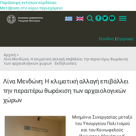
Παράλειψη εντολών κορδέλας
Μετάβαση στο κύριο περιεχόμενο
ελ
en
Search
Menu
Είσοδος
|
Εγγραφή
Αρχική
Λίνα Μενδώνη: Η κλιματική αλλαγή επιβάλλει την περαιτέρω θωράκιση
των αρχαιολογικών χώρων Εκδηλώσεις
Λίνα Μενδώνη: Η κλιματική αλλαγή επιβάλλει
την περαιτέρω θωράκιση των αρχαιολογικών
χώρων
​Μνημόνιο Συνεργασίας μεταξύ
του Υπουργείου Πολιτισμού
και του Κοινωφελούς