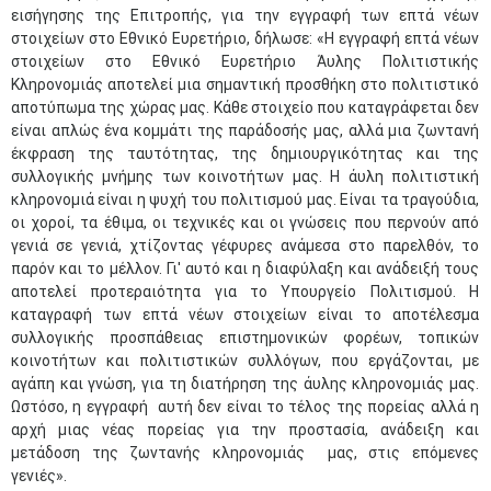
εισήγησης της Επιτροπής, για την εγγραφή των επτά νέων
στοιχείων στο Εθνικό Ευρετήριο, δήλωσε: «Η εγγραφή επτά νέων
στοιχείων στο Εθνικό Ευρετήριο Άυλης Πολιτιστικής
Κληρονομιάς αποτελεί μια σημαντική προσθήκη στο πολιτιστικό
αποτύπωμα της χώρας μας. Κάθε στοιχείο που καταγράφεται δεν
είναι απλώς ένα κομμάτι της παράδοσής μας, αλλά μια ζωντανή
έκφραση της ταυτότητας, της δημιουργικότητας και της
συλλογικής μνήμης των κοινοτήτων μας. Η άυλη πολιτιστική
κληρονομιά είναι η ψυχή του πολιτισμού μας. Είναι τα τραγούδια,
οι χοροί, τα έθιμα, οι τεχνικές και οι γνώσεις που περνούν από
γενιά σε γενιά, χτίζοντας γέφυρες ανάμεσα στο παρελθόν, το
παρόν και το μέλλον. Γι' αυτό και η διαφύλαξη και ανάδειξή τους
αποτελεί προτεραιότητα για το Υπουργείο Πολιτισμού. Η
καταγραφή των επτά νέων στοιχείων είναι το αποτέλεσμα
συλλογικής προσπάθειας επιστημονικών φορέων, τοπικών
κοινοτήτων και πολιτιστικών συλλόγων, που εργάζονται, με
αγάπη και γνώση, για τη διατήρηση της άυλης κληρονομιάς μας.
Ωστόσο, η εγγραφή αυτή δεν είναι το τέλος της πορείας αλλά η
αρχή μιας νέας πορείας για την προστασία, ανάδειξη και
μετάδοση της ζωντανής κληρονομιάς μας, στις επόμενες
γενιές».