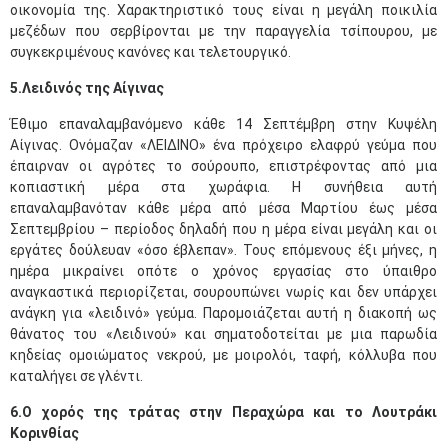
οικονομία της. Χαρακτηριστικό τους είναι η μεγάλη ποικιλία
μεζέδων που σερβίρονται με την παραγγελία τσίπουρου, με
συγκεκριμένους κανόνες και τελετουργικό.
5.Λειδινός της Αίγινας
Έθιμο
επαναλαμβανόμενο κάθε 14 Σεπτέμβρη στην Κυψέλη
Αίγινας. Ονόμαζαν «ΛΕΙΔΙΝΟ» ένα πρόχειρο ελαφρύ γεύμα που
έπαιρναν οι αγρότες το σούρουπο, επιστρέφοντας από μια
κοπιαστική μέρα στα χωράφια. Η συνήθεια αυτή
επαναλαμβανόταν κάθε μέρα από μέσα Μαρτίου έως μέσα
Σεπτεμβρίου – περίοδος δηλαδή που η μέρα είναι μεγάλη και οι
εργάτες δούλευαν «όσο έβλεπαν». Τους επόμενους έξι μήνες, η
ημέρα μικραίνει οπότε ο χρόνος εργασίας στο ύπαιθρο
αναγκαστικά περιορίζεται, σουρουπώνει νωρίς και δεν υπάρχει
ανάγκη για «λειδινό» γεύμα. Παρομοιάζεται αυτή η διακοπή ως
θάνατος του «Λειδινού»
και σηματοδοτείται με μια παρωδία
κηδείας ομοιώματος νεκρού, με μοιρολόι, ταφή, κόλλυβα που
καταλήγει σε γλέντι.
6.Ο χορός της τράτας στην Περαχώρα και το Λουτράκι
Κορινθίας