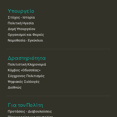
Νοε
1
2
3
4
5
6
7
•
•
•
•
•
•
•
Υπουργείο
Στόχος - Ιστορία
8
9
10
11
12
13
14
•
•
•
•
•
•
•
Πολιτική Ηγεσία
Δομή Υπουργείου
15
16
17
18
19
20
21
Οργανισμοί και Φορείς
•
•
•
•
•
•
•
Νομοθεσία - Εγκύκλιοι
22
23
24
25
26
27
28
•
•
•
•
•
•
•
Δραστηριότητα
29
30
Πολιτιστική Κληρονομιά
•
•
Κόμβος «Οδυσσέας»
Σύγχρονος Πολιτισμός
Ψηφιακές Συλλογές
Διεθνώς
Για τον Πολίτη
Προτάσεις - Διαβουλεύσεις