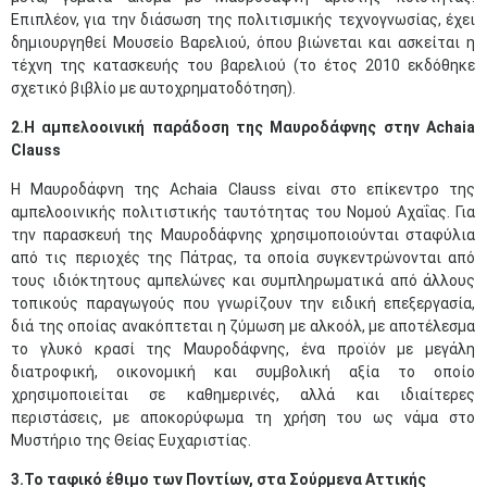
Επιπλέον, για την διάσωση της πολιτισμικής τεχνογνωσίας, έχει
δημιουργηθεί Μουσείο Βαρελιού, όπου βιώνεται και ασκείται η
τέχνη της κατασκευής του βαρελιού (το έτος 2010 εκδόθηκε
σχετικό βιβλίο με αυτοχρηματοδότηση).
2.Η αμπελοοινική παράδοση της Μαυροδάφνης στην
Achaia
Clauss
Η Μαυροδάφνη της Achaia Clauss είναι στο επίκεντρο της
αμπελοοινικής πολιτιστικής ταυτότητας του Νομού Αχαΐας. Για
την παρασκευή της Μαυροδάφνης χρησιμοποιούνται σταφύλια
από τις περιοχές της Πάτρας, τα οποία συγκεντρώνονται από
τους ιδιόκτητους αμπελώνες και συμπληρωματικά από άλλους
τοπικούς παραγωγούς που γνωρίζουν την ειδική επεξεργασία,
διά της οποίας ανακόπτεται η ζύμωση με αλκοόλ, με αποτέλεσμα
το γλυκό κρασί της Μαυροδάφνης, ένα προϊόν με μεγάλη
διατροφική, οικονομική και συμβολική αξία το οποίο
χρησιμοποιείται σε καθημερινές, αλλά και ιδιαίτερες
περιστάσεις, με αποκορύφωμα τη χρήση του ως νάμα στο
Μυστήριο της Θείας Ευχαριστίας.
3.Το ταφικό έθιμο των Ποντίων, στα Σούρμενα Αττικής