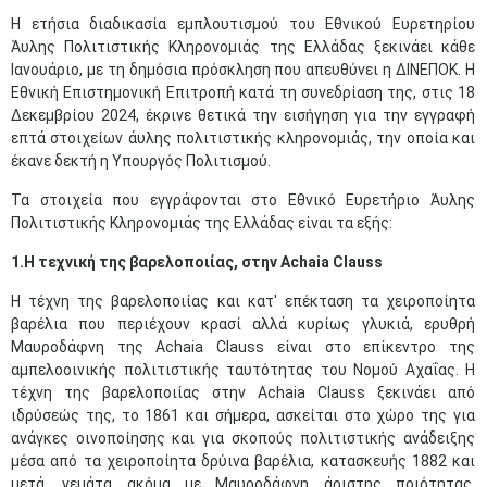
Η ετήσια διαδικασία εμπλουτισμού του Εθνικού Ευρετηρίου
Άυλης Πολιτιστικής Κληρονομιάς της Ελλάδας ξεκινάει κάθε
Ιανουάριο, με τη δημόσια πρόσκληση που απευθύνει η ΔΙΝΕΠΟΚ. Η
Εθνική Επιστημονική Επιτροπή κατά τη συνεδρίαση της, στις 18
Δεκεμβρίου 2024, έκρινε θετικά την εισήγηση για την εγγραφή
επτά στοιχείων άυλης πολιτιστικής κληρονομιάς, την οποία και
έκανε δεκτή η Υπουργός Πολιτισμού.
Τα στοιχεία που εγγράφονται στο Εθνικό Ευρετήριο Άυλης
Πολιτιστικής Κληρονομιάς της Ελλάδας είναι τα εξής:
1.Η τεχνική της βαρελοποιίας, στην
Achaia
Clauss
Η τέχνη της βαρελοποιίας και κατ' επέκταση τα χειροποίητα
βαρέλια που περιέχουν κρασί αλλά κυρίως γλυκιά, ερυθρή
Μαυροδάφνη της Achaia Clauss είναι στο επίκεντρο της
αμπελοοινικής πολιτιστικής ταυτότητας του Νομού Αχαΐας. Η
τέχνη της βαρελοποιίας στην Achaia Clauss ξεκινάει από
ιδρύσεώς της, το 1861 και σήμερα, ασκείται στο χώρο της για
ανάγκες οινοποίησης και για σκοπούς πολιτιστικής ανάδειξης
μέσα από τα χειροποίητα δρύινα βαρέλια, κατασκευής 1882 και
μετά, γεμάτα ακόμα με Μαυροδάφνη άριστης ποιότητας.