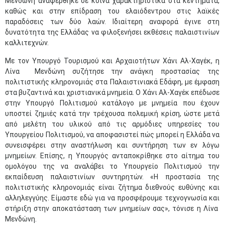
Μενδώνη αναφέρθηκε σε κοινά χαρακτηριστικά στα κεντήματα,
καθώς και στην επίδραση του ελαιόδεντρου στις λαϊκές
παραδόσεις των δύο λαών. Ιδιαίτερη αναφορά έγινε στη
δυνατότητα της Ελλάδας να φιλοξενήσει εκθέσεις παλαιστινίων
καλλιτεχνών.
Με τον Υπουργό Τουρισμού και Αρχαιοτήτων Χάνι Αλ-Χαγέκ, η
Λίνα Μενδώνη συζήτησε την ανάγκη προστασίας της
πολιτιστικής κληρονομιάς στα Παλαιστινιακά Εδάφη, με έμφαση
στα βυζαντινά και χριστιανικά μνημεία. Ο Χάνι Αλ-Χαγέκ επέδωσε
στην Υπουργό Πολιτισμού κατάλογο με μνημεία που έχουν
υποστεί ζημιές κατά την τρέχουσα πολεμική κρίση, ώστε μετά
από μελέτη του υλικού από τις αρμόδιες υπηρεσίες του
Υπουργείου Πολιτισμού, να αποφασιστεί πώς μπορεί η Ελλάδα να
συνεισφέρει στην αναστήλωση και συντήρηση των εν λόγω
μνημείων. Επίσης, η Υπουργός ανταποκρίθηκε στο αίτημα του
ομολόγου της να αναλάβει το Υπουργείο Πολιτισμού την
εκπαίδευση παλαιστινίων συντηρητών. «Η προστασία της
πολιτιστικής κληρονομιάς είναι ζήτημα διεθνούς ευθύνης και
αλληλεγγύης. Είμαστε εδώ για να προσφέρουμε τεχνογνωσία και
στήριξη στην αποκατάσταση των μνημείων σας», τόνισε η Λίνα
Μενδώνη.