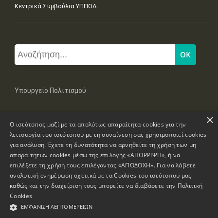
Κεντρικά Συμβούλια ΥΠΠΟΑ
Υπουργείο Πολιτισμού
×
Μπουμπουλίνας 20-22, 106 82 Αθήνα
Ο ιστότοπος μαζί με τα απολύτως απαραίτητα cookies για την
Τηλ: +30 2131322100, 2131322421
mail: grplk@culture.gr
λειτουργία του ιστότοπου με τη συναίνεση σας χρησιμοποιεί cookies
για ανάλυση. Έχετε τη δυνατότητα να αρνηθείτε τη χρήση των μη
απαραίτητων cookies μέσω της επιλογής «ΑΠΟΡΡΙΨΗ», ή να
επιλέξετε τη χρήση τους επιλέγοντας «ΑΠΟΔΟΧΗ». Για να λάβετε
αναλυτική ενημέρωση σχετικά με τα Cookies του ιστότοπου μας
καθώς και την διαχείριση τους μπορείτε να διαβάσετε την
Πολιτική
Πνευματικά Δικαιώματα © 1995-2026 Υπουργείο Πολιτισμού
Cookies
ΕΜΦΆΝΙΣΗ ΛΕΠΤΟΜΕΡΕΙΏΝ
Πληροφορίες Ιστοσελίδας
Δήλωση Προσβασιμότητας