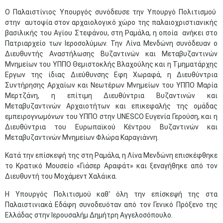
Ο Παλαιστίνιος Υπουργός συνόδευσε την Υπουργό Πολιτισμού
στην αυτοψία στον αρχαιολογικό χώρο της παλαιοχριστιανικής
βασιλικής του Αγίου Στεφάνου, στη Ραμάλα, η οποία ανήκει στο
Πατριαρχείο των Ιεροσολύμων. Την Λίνα Μενδώνη συνόδευαν ο
Διευθυντής Αναστήλωσης Βυζαντινών και Μεταβυζαντινών
Μνημείων του ΥΠΠΟ Θεμιστοκλής Βλαχούλης και η Τμηματάρχης
Εργων της ίδιας Διεύθυνσης Εφη Χωραφά, η Διευθύντρια
Συντήρησης Αρχαίων και Νεωτέρων Μνημείων του ΥΠΠΟ Μαρία
Μερτζάνη, η επίτιμη Διευθύντρια Βυζαντινών και
Μεταβυζαντινών Αρχαιοτήτων και επικεφαλής της ομάδας
εμπειρογνωμόνων του ΥΠΠΟ στην UNESCO Ευγενία Γερούση, και η
Διευθύντρια του Ευρωπαϊκού Κέντρου Βυζαντινών και
Μεταβυζαντινών Μνημείων Φλώρα Καραγιάννη.
Κατά την επίσκεψή της στη Ραμάλα, η Λίνα Μενδώνη επισκέφθηκε
το Κρατικό Μουσείο «Γιάσερ Αραφάτ» και ξεναγήθηκε από τον
Διευθυντή του Μοχάμεντ Χαλάικα.
Η Υπουργός Πολιτισμού καθ' όλη την επίσκεψή της στα
Παλαιστινιακά Εδάφη συνοδευόταν από τον Γενικό Πρόξενο της
Ελλάδας στην Ιερουσαλήμ Δημήτρη Αγγελοσόπουλο.