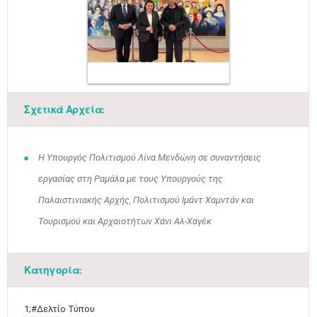
Μαϊ
1
2
•
•
Σχετικά Αρχεία:
3
4
5
6
7
8
9
•
•
•
•
•
•
•
Η Υπουργός Πολιτισμού Λίνα Μενδώνη σε συναντήσεις
10
11
12
13
14
15
16
εργασίας στη Ραμάλα με τους Υπουργούς της
•
•
•
•
•
•
•
Παλαιστινιακής Αρχής, Πολιτισμού Ιμάντ Χαμντάν και
17
18
19
20
21
22
23
Τουρισμού και Αρχαιοτήτων Χάνι Αλ-Χαγέκ
•
•
•
•
•
•
•
•
•
•
•
•
•
24
25
26
27
28
29
30
•
•
•
•
•
•
•
Κατηγορία:
31
Ιουν
1
2
3
4
5
6
•
•
•
•
•
•
•
1;#Δελτίο Τύπου