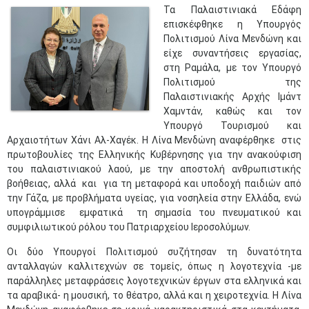
​Τα Παλαιστινιακά Εδάφη
επισκέφθηκε η Υπουργός
Πολιτισμού Λίνα Μενδώνη και
είχε συναντήσεις εργασίας,
στη Ραμάλα, με τον Υπουργό
Πολιτισμού της
Παλαιστινιακής Αρχής Ιμάντ
Χαμντάν, καθώς και τον
Υπουργό Τουρισμού και
Αρχαιοτήτων Χάνι Αλ-Χαγέκ. Η Λίνα Μενδώνη αναφέρθηκε στις
πρωτοβουλίες της Ελληνικής Κυβέρνησης για την ανακούφιση
του παλαιστινιακού λαού, με την αποστολή ανθρωπιστικής
βοήθειας, αλλά και για τη μεταφορά και υποδοχή παιδιών από
την Γάζα, με προβλήματα υγείας, για νοσηλεία στην Ελλάδα, ενώ
υπογράμμισε εμφατικά τη σημασία του πνευματικού και
συμφιλιωτικού ρόλου του Πατριαρχείου Ιεροσολύμων.
Οι δύο Υπουργοί Πολιτισμού συζήτησαν τη δυνατότητα
ανταλλαγών καλλιτεχνών σε τομείς, όπως η λογοτεχνία -με
παράλληλες μεταφράσεις λογοτεχνικών έργων στα ελληνικά και
τα αραβικά- η μουσική, το θέατρο, αλλά και η χειροτεχνία. Η Λίνα