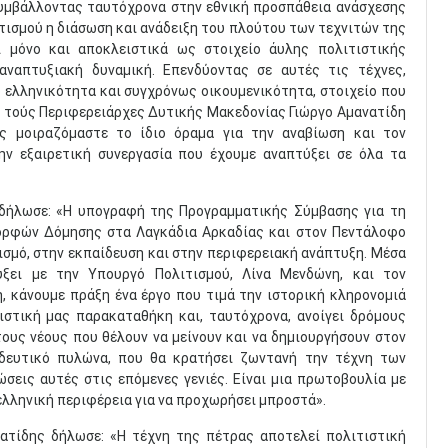
συμβάλλοντας ταυτόχρονα στην εθνική προσπάθεια ανάσχεσης
τισμού η διάσωση και ανάδειξη του πλούτου των τεχνιτών της
ι μόνο και αποκλειστικά ως στοιχείο άυλης πολιτιστικής
αναπτυξιακή δυναμική. Επενδύοντας σε αυτές τις τέχνες,
 ελληνικότητα και συγχρόνως οικουμενικότητα, στοιχείο που
ω τούς Περιφερειάρχες Δυτικής Μακεδονίας Γιώργο Αμανατίδη
ς μοιραζόμαστε το ίδιο όραμα για την αναβίωση και τον
ν εξαιρετική συνεργασία που έχουμε αναπτύξει σε όλα τα
δήλωσε: «Η υπογραφή της Προγραμματικής Σύμβασης για τη
ορφών Δόμησης στα Λαγκάδια Αρκαδίας και στον Πεντάλοφο
ισμό, στην εκπαίδευση και στην περιφερειακή ανάπτυξη. Μέσα
ύξει με την Υπουργό Πολιτισμού, Λίνα Μενδώνη, και τον
, κάνουμε πράξη ένα έργο που τιμά την ιστορική κληρονομιά
ιστική μας παρακαταθήκη και, ταυτόχρονα, ανοίγει δρόμους
ους νέους που θέλουν να μείνουν και να δημιουργήσουν στον
ιδευτικό πυλώνα, που θα κρατήσει ζωντανή την τέχνη των
σεις αυτές στις επόμενες γενιές. Είναι μια πρωτοβουλία με
η ελληνική περιφέρεια για να προχωρήσει μπροστά».
ατίδης δήλωσε: «Η τέχνη της πέτρας αποτελεί πολιτιστική