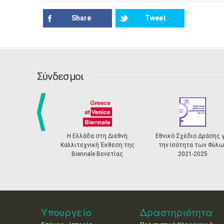
Share
Tweet
Σύνδεσμοι
prev
α στη Διεθνή
Εθνικό Σχέδιο Δράσης για
Ελληνικό Σύστημα
ική Έκθεση της
την Ισότητα των Φύλων
Αναγνώρισης και
le Βενετίας
2021-2025
Πιστοποίησης Μουσε
Υπουργείο
Δραστηριότητα