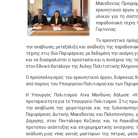
Μακεδονίας Προγραμ
ερευνητικού έργου 
υλικού για τη σύστ
παραδοσιακή τέχνη 
Γορτυνίας.
Το ερευνητικό πρόγ
την αναβίωση, μετεξέλιξη και ανάδειξη της παραδοσι
τέχνης στις δύο Περιφέρειες με δεδομένη την ανάγκη γ
και να διασφαλιστεί η προστασία και η συνέχεια της τ
στον Εθνικό Κατάλογο της Άυλης Πολιτιστικής Κληρονο
Ο προϋπολογισμός του ερευνητικού έργου, διάρκειας δ
από πόρους του Υπουργείου Πολιτισμού και των Περιφ
Η Υπουργός Πολιτισμού Λίνα Μενδώνη δήλωσε: «Η
προτεραιότητα για το Υπουργείο Πολιτισμού. Στις πρωτ
την αναβίωση της χειροτεχνίας και της ξυλοναυπηγι
Περιφέρειες Δυτικής Μακεδονίας και Πελοποννήσου, 
Δόμησης, στον Πεντάλοφο Κοζάνης και τα Λαγκάδια
προτύπου ανάπτυξης και επιχειρηματικής ενίσχυσης τ
ανάδυση μιας νέας γενιάς μαστόρων της πέτρας, μέσα