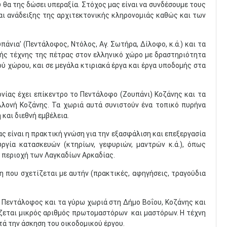
θα της δώσει υπεραξία. Στόχος μας είναι να συνδέσουμε τους
ι ανάδειξης της αρχιτεκτονικής κληρονομιάς καθώς και των
άνια' (Πεντάλοφος, Ντόλος, Αγ. Σωτήρα, Δίλοφο, κ.ά.) και τα
ής τέχνης της πέτρας στον ελληνικό χώρο με δραστηριότητα
ύ χώρου, και σε μεγάλα κτιριακά έργα και έργα υποδομής στα
ίας έχει επίκεντρο το Πεντάλοφο (Ζουπάνι) Κοζάνης και τα
λλονή Κοζάνης. Τα χωριά αυτά συνιστούν ένα τοπικό πυρήνα
 και διεθνή εμβέλεια.
 είναι η πρακτική γνώση για την εξασφάλιση και επεξεργασία
ργία κατασκευών (κτηρίων, γεφυριών, μαντρών κ.ά.), όπως
 περιοχή των Λαγκαδίων Αρκαδίας.
η που σχετίζεται με αυτήν (πρακτικές, αφηγήσεις, τραγούδια
 Πεντάλοφος και τα γύρω χωριά στη Δήμο Βοΐου, Κοζάνης και
πίζεται μικρός αριθμός πρωτομαστόρων και μαστόρων. Η τέχνη
ά την άσκηση του οικοδομικού έργου.