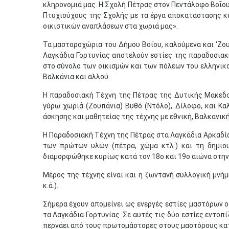
κληρονομιά μας. Η Σχολή Πέτρας στον Πεντάλοφο Βοΐου 
Πτυχιούχους της Σχολής με τα έργα αποκατάστασης κα
οικιστικών αναπλάσεων στα χωριά μας».
Τα μαστοροχώρια του Δήμου Βοΐου, καλούμενα και 'Ζουπ
Λαγκάδια Γορτυνίας αποτελούν εστίες της παραδοσιακ
στο σύνολο των οικισμών και των πόλεων του ελληνικο
Βαλκάνια και αλλού.
Η παραδοσιακή Τέχνη της Πέτρας της Δυτικής Μακεδον
γύρω χωριά (Ζουπάνια) Βυθό (Ντόλο), Δίλοφο, και Κα
άσκησης και μαθητείας της τέχνης με εθνική, Βαλκανική
Η Παραδοσιακή Τέχνη της Πέτρας στα Λαγκάδια Αρκαδίας
των πρώτων υλών (πέτρα, χώμα κτλ.) και τη δημιου
διαμορφώθηκε κυρίως κατά τον 18ο και 19ο αιώνα στην
Μέρος της τέχνης είναι και η ζωντανή συλλογική μνήμ
κ.ά.).
Σήμερα έχουν απομείνει ως ενεργές εστίες μαστόρων ο
τα Λαγκάδια Γορτυνίας. Σε αυτές τις δύο εστίες εντο
περνάει από τους πρωτομάστορες στους μαστόρους κατ