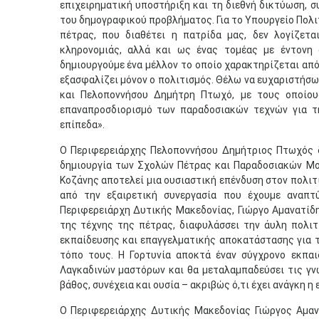
επιχειρηματική υποστήριξη και τη διεθνή δικτύωση, 
του δημογραφικού προβλήματος. Για το Υπουργείο Πολι
πέτρας, που διαθέτει η πατρίδα μας, δεν λογίζετα
κληρονομιάς, αλλά και ως ένας τομέας με έντονη 
δημιουργούμε ένα μέλλον το οποίο χαρακτηρίζεται από
εξασφαλίζει μόνον ο πολιτισμός. Θέλω να ευχαριστήσ
και Πελοποννήσου Δημήτρη Πτωχό, με τους οποίου
επαναπροσδιορισμό των παραδοσιακών τεχνών για τη
επίπεδα».
Ο Περιφερειάρχης Πελοποννήσου Δημήτριος Πτωχός 
δημιουργία των Σχολών Πέτρας και Παραδοσιακών Μ
Κοζάνης αποτελεί μια ουσιαστική επένδυση στον πολιτ
από την εξαιρετική συνεργασία που έχουμε αναπτ
Περιφερειάρχη Δυτικής Μακεδονίας, Γιώργο Αμανατίδη
της τέχνης της πέτρας, διαφυλάσσει την άυλη πολιτ
εκπαίδευσης και επαγγελματικής αποκατάστασης για τ
τόπο τους. Η Γορτυνία αποκτά έναν σύγχρονο εκπα
Λαγκαδινών μαστόρων και θα μεταλαμπαδεύσει τις γνώ
βάθος, συνέχεια και ουσία – ακριβώς ό,τι έχει ανάγκη 
Ο Περιφερειάρχης Δυτικής Μακεδονίας Γιώργος Αμαν