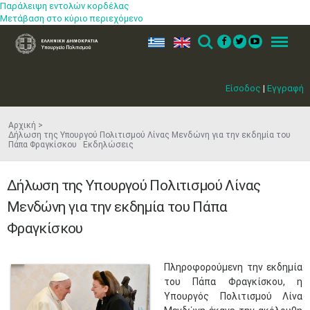
Παράλειψη εντολών κορδέλας
Μετάβαση στο κύριο περιεχόμενο
ελ
en
Search
Menu
Είσοδος
|
Εγγραφή
Αρχική
Δήλωση της Υπουργού Πολιτισμού Λίνας Μενδώνη για την εκδημία του
Πάπα Φραγκίσκου Εκδηλώσεις
Δήλωση της Υπουργού Πολιτισμού Λίνας
Μενδώνη για την εκδημία του Πάπα
Φραγκίσκου
​Πληροφορούμενη την εκδημία
του Πάπα Φραγκίσκου, η
Υπουργός Πολιτισμού Λίνα