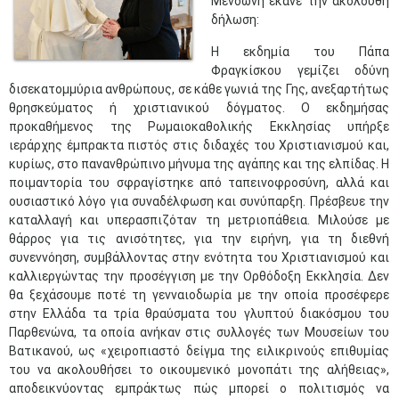
Μενδώνη έκανε την ακόλουθη
δήλωση:
Η εκδημία του Πάπα
Φραγκίσκου γεμίζει οδύνη
δισεκατομμύρια ανθρώπους, σε κάθε γωνιά της Γης, ανεξαρτήτως
θρησκεύματος ή χριστιανικού δόγματος. Ο εκδημήσας
προκαθήμενος της Ρωμαιοκαθολικής Εκκλησίας υπήρξε
ιεράρχης έμπρακτα πιστός στις διδαχές του Χριστιανισμού και,
κυρίως, στο πανανθρώπινο μήνυμα της αγάπης και της ελπίδας. Η
ποιμαντορία του σφραγίστηκε από ταπεινοφροσύνη, αλλά και
ουσιαστικό λόγο για συναδέλφωση και συνύπαρξη. Πρέσβευε την
καταλλαγή και υπερασπιζόταν τη μετριοπάθεια. Μιλούσε με
θάρρος για τις ανισότητες, για την ειρήνη, για τη διεθνή
συνεννόηση, συμβάλλοντας στην ενότητα του Χριστιανισμού και
καλλιεργώντας την προσέγγιση με την Ορθόδοξη Εκκλησία. Δεν
θα ξεχάσουμε ποτέ τη γενναιοδωρία με την οποία προσέφερε
στην Ελλάδα τα τρία θραύσματα του γλυπτού διακόσμου του
Παρθενώνα, τα οποία ανήκαν στις συλλογές των Μουσείων του
Βατικανού, ως «χειροπιαστό δείγμα της ειλικρινούς επιθυμίας
του να ακολουθήσει το οικουμενικό μονοπάτι της αλήθειας»,
αποδεικνύοντας εμπράκτως πώς μπορεί ο πολιτισμός να