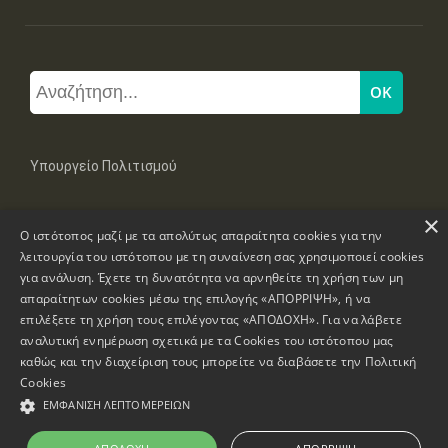
Υπουργείο Πολιτισμού
×
Μπουμπουλίνας 20-22, 106 82 Αθήνα
Ο ιστότοπος μαζί με τα απολύτως απαραίτητα cookies για την
Τηλ: +30 2131322100, 2131322421
mail: grplk@culture.gr
λειτουργία του ιστότοπου με τη συναίνεση σας χρησιμοποιεί cookies
για ανάλυση. Έχετε τη δυνατότητα να αρνηθείτε τη χρήση των μη
απαραίτητων cookies μέσω της επιλογής «ΑΠΟΡΡΙΨΗ», ή να
επιλέξετε τη χρήση τους επιλέγοντας «ΑΠΟΔΟΧΗ». Για να λάβετε
αναλυτική ενημέρωση σχετικά με τα Cookies του ιστότοπου μας
καθώς και την διαχείριση τους μπορείτε να διαβάσετε την
Πολιτική
Πνευματικά Δικαιώματα © 1995-2026 Υπουργείο Πολιτισμού
Cookies
ΕΜΦΆΝΙΣΗ ΛΕΠΤΟΜΕΡΕΙΏΝ
Πληροφορίες Ιστοσελίδας
Δήλωση Προσβασιμότητας