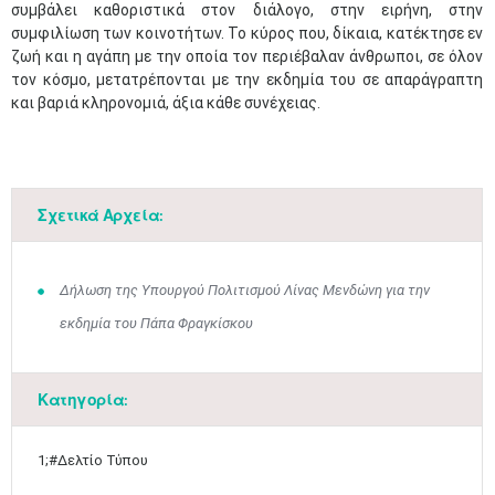
συμβάλει καθοριστικά στον διάλογο, στην ειρήνη, στην
συμφιλίωση των κοινοτήτων. Το κύρος που, δίκαια, κατέκτησε εν
ζωή και η αγάπη με την οποία τον περιέβαλαν άνθρωποι, σε όλον
τον κόσμο, μετατρέπονται με την εκδημία του σε απαράγραπτη
και βαριά κληρονομιά, άξια κάθε συνέχειας.
Μαϊ
1
2
•
•
3
4
5
6
7
8
9
•
•
•
•
•
•
•
Σχετικά Αρχεία:
10
11
12
13
14
15
16
•
•
•
•
•
•
•
Δήλωση της Υπουργού Πολιτισμού Λίνας Μενδώνη για την
17
18
19
20
21
22
23
εκδημία του Πάπα Φραγκίσκου
•
•
•
•
•
•
•
•
•
•
•
•
•
24
25
26
27
28
29
30
•
•
•
•
•
•
•
Κατηγορία:
31
Ιουν
1
2
3
4
5
6
•
•
•
•
•
•
•
1;#Δελτίο Τύπου