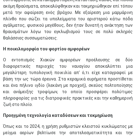
ακόμη θραύσματα, αποκαλύφθηκαν και τεκμηριώθηκαν επί τόπου
μετά την αφαίρεση ενός βράχου. Με εξαίρεση μια μαρμάρινη
πλίνθο που σώζει τα υπολείμματα του αριστερού κάτω πόδα
αγάλματος, φυσικού μεγέθους, δεν ήταν δυνατή η ανάκτηση των
θραυσμάτων λόγω του εγκλωβισμού τους σε πολύ σκληρές
θαλάσσιες συσσωματώσεις.
Η ποικιλομορφία του φορτίου αμφορέων
Ο εντοπισμός Χιακών αμφορέων προέλευσης σε δύο
διαφορετικές περιοχές του ναυαγίου αποκαλύπτει μια
μεγαλύτερη τυπολογική ποικιλία απ' ό,τι είχε καταγραφεί με
βάση την ως τώρα έρευνα. Στα κεραμικά ευρήματα προστίθεται
και ένα πήλινο ιγδίο (λεκάνη με προχοή), σκεύος πολτοποίησης
και ανάμειξης τροφίμων, το οποίο προσφέρει πολύτιμες
πληροφορίες για τις διατροφικές πρακτικές και την καθημερινή
ζωή στο πλοίο.
Προηγμένη τεχνολογία καταδύσεων και τεκμηρίωση
Όπως και το 2024, η χρήση ρυθμιστών κλειστού κυκλώματος με
μείγμα αερίων βελτίωσε την αποτελεσματικότητα και την