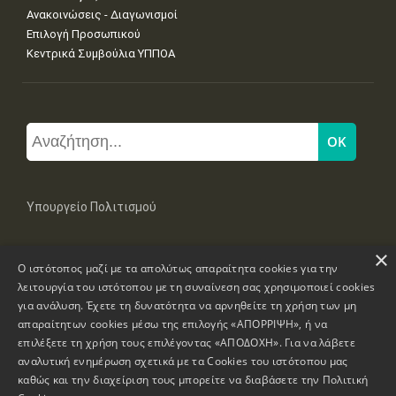
Ανακοινώσεις - Διαγωνισμοί
Επιλογή Προσωπικού
Κεντρικά Συμβούλια ΥΠΠΟΑ
Υπουργείο Πολιτισμού
×
Μπουμπουλίνας 20-22, 106 82 Αθήνα
Ο ιστότοπος μαζί με τα απολύτως απαραίτητα cookies για την
Τηλ: +30 2131322100, 2131322421
mail: grplk@culture.gr
λειτουργία του ιστότοπου με τη συναίνεση σας χρησιμοποιεί cookies
για ανάλυση. Έχετε τη δυνατότητα να αρνηθείτε τη χρήση των μη
απαραίτητων cookies μέσω της επιλογής «ΑΠΟΡΡΙΨΗ», ή να
επιλέξετε τη χρήση τους επιλέγοντας «ΑΠΟΔΟΧΗ». Για να λάβετε
αναλυτική ενημέρωση σχετικά με τα Cookies του ιστότοπου μας
καθώς και την διαχείριση τους μπορείτε να διαβάσετε την
Πολιτική
Πνευματικά Δικαιώματα © 1995-2026 Υπουργείο Πολιτισμού