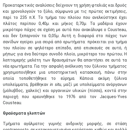
Προκαταρκτικές αναλύσεις δείχνουν τη χρήση φτελιάς και δρυός
και χρονολογούν το ξύλο, σύμφωνα με τις πρώτες εκτιμήσεις,
περί το 235 π.Χ. Το τμήμα του πλοίου που ανελκύστηκε έχει
πλάτος περίπου 0,40μ. και μήκος 0,70μ. Τα μαδέρια έχουν
μικρότερο πάχος σε σχέση με αυτά που ανακάλυψε ο Cousteau,
και δεν ξεπερνούν τα 0,05μ. Αυτή η διαφορά στο πάχος των
σανίδων εγείρει μια σειρά από ερωτήματα: πρόκειται για τμήμα
του πλοίου σε ψηλότερο επίπεδο, από επισκευές σε αυτό, ή
μήπως για ένα δεύτερο συνοδό πλοίο, μικρότερο του πρώτου; Η
λεπτομερής μελέτη των θραυσμάτων θα απαντήσει σε αυτά τα
νέα ερωτήματα. Για την ασφαλή ανέλκυση του ξύλινου τμήματος
χρησιμοποιήθηκε μια υποστηρικτική κατασκευή, πάνω στην
οποία τοποθετήθηκε το εύρημα. Κάποια ακόμη ξύλινα
υπολείμματα, βρέθηκαν
in
situ
, μαζί με υπολείμματα ανόργανων
(μόλυβδος, χαλκός) και οργανικών υλικών (πίσσα), κοντά στην
περιοχή που ερευνήθηκε το 1976 από τον Jacques-Yves
Cousteau.
Θραύσματα γλυπτών
Τμήματα αγάλματος γυμνής ανδρικής μορφής, σε στάση
contrapposto, σε κατακερματισμένη κατάσταση, καθώς και πολλά