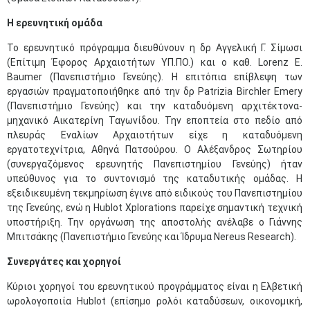
Η ερευνητική ομάδα
Το ερευνητικό πρόγραμμα διευθύνουν η δρ Αγγελική Γ. Σίμωσι
(Επίτιμη Έφορος Αρχαιοτήτων ΥΠ.ΠΟ.) και ο καθ. Lorenz E.
Baumer (Πανεπιστήμιο Γενεύης). Η επιτόπια επίβλεψη των
εργασιών πραγματοποιήθηκε από την δρ Patrizia Birchler Emery
(Πανεπιστήμιο Γενεύης) και την καταδυόμενη αρχιτέκτονα-
μηχανικό Αικατερίνη Ταγωνίδου. Την εποπτεία στο πεδίο από
πλευράς Εναλίων Αρχαιοτήτων είχε η καταδυόμενη
εργατοτεχνίτρια, Αθηνά Πατσούρου. Ο Αλέξανδρος Σωτηρίου
(συνεργαζόμενος ερευνητής Πανεπιστημίου Γενεύης) ήταν
υπεύθυνος για το συντονισμό της καταδυτικής ομάδας. Η
εξειδικευμένη τεκμηρίωση έγινε από ειδικούς του Πανεπιστημίου
της Γενεύης, ενώ η Hublot Xplorations παρείχε σημαντική τεχνική
υποστήριξη. Την οργάνωση της αποστολής ανέλαβε ο Γιάννης
Μπιτσάκης (Πανεπιστήμιο Γενεύης και Ίδρυμα Nereus Research).
Συνεργάτες και χορηγοί
Κύριοι χορηγοί του ερευνητικού προγράμματος είναι η Ελβετική
ωρολογοποιία Hublot (επίσημο ρολόι καταδύσεων, οικονομική,