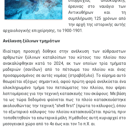
υποβρύχιας ανασκαφικής
έρευνας στο ναυάγιο των
Αντικυθήρων και τη
συμπλήρωση 125 χρόνων από
την αρχή της ιστορικής αυτής
αρχαιολογικής επιχείρησης, το 1900-1901.
Ανέλκυση ξύλινων τμημάτων
Ιδιαίτερη προσοχή δόθηκε στην ανέλκυση των εύθραυστων
αρθρωτών ξύλινων καταλοίπων του κύτους του πλοίου που
ανακαλύφθηκαν κατά το 2024, εκ των οποίων τρία τμήματα
μαδεριών (σανίδων) από το πέτσωμα του πλοίου και ένας
προσαρμοσμένος σε αυτές νομέας (στραβόξυλο). Το εύρημα αυτό
θεωρείται εξόχως σημαντικό, αφού πρώτη φορά ανελκύεται ένα
ολοκληρωμένο τμήμα του πετσώματος του πλοίου, που φέρει
λεπτομέρειες για την τεχνική κατασκευής του σκάφους. Με βάση
τα ως τώρα δεδομένα φαίνεται πως το πλοίο κατασκευάστηκε
ακολουθώντας την τεχνική "shell first" (πρώτα το κέλυφος), όπου
το εξωτερικό κέλυφος του πλοίου κατασκευάζεται πρώτα, πριν
τοποθετηθούν τα εσωτερικά μέλη. Η μέθοδος αυτή κυριαρχεί στο
μεσογειακό χώρο από το 4ο έως και τον 1ο π.Χ. αι.