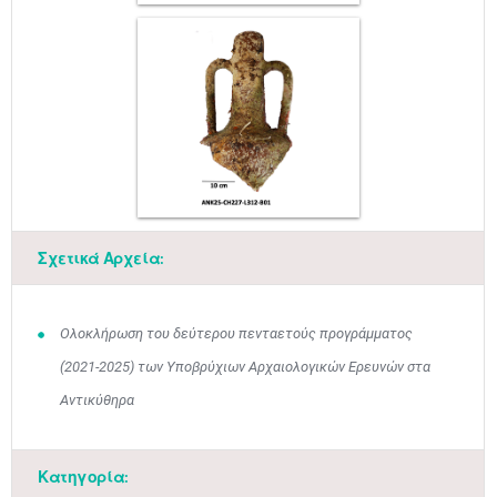
Μαϊ
1
2
•
•
Σχετικά Αρχεία:
3
4
5
6
7
8
9
•
•
•
•
•
•
•
10
11
12
13
14
15
16
Ολοκλήρωση του δεύτερου πενταετούς προγράμματος
•
•
•
•
•
•
•
(2021-2025) των Υποβρύχιων Αρχαιολογικών Ερευνών στα
17
18
19
20
21
22
23
Αντικύθηρα
•
•
•
•
•
•
•
•
•
•
•
•
•
24
25
26
27
28
29
30
•
•
•
•
•
•
•
Κατηγορία: