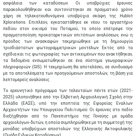
ασφάλεια των καταδύσεων. Οι υποβρύχιες έρευνες
παρακολουθήθηκαν και συντονίστηκαν σε πραγματικό χρόνο
χάρη σε τηλεκατευθυνόμενα υποβρύχια σκάφη της Hublot
Xplorations. Επιπλέον, εγκαταστάθηκε εκ νέου το εργαστήριο
πεδίου στον οικισμό του Ποταμού, το οποίο επέτρεψε την
πραγματοποίηση προκαταρκτικών επιτόπιων αναλύσεων, ενώ η
πρόοδος των ανασκαφών τεκμηριώθηκε με τη δημιουργία
τρισδιάστατων φωτογραμμετρικών μοντέλων. Εκτός από τα
σχέδια και τις φωτογραφίες των αντικειμένων που ανακτήθηκαν,
τα δεδομένα ενσωματώθηκαν σε ένα σύστημα γεωγραφικών
πληροφοριών (GIS). Η τεκμηρίωση θα αποτελέσει, σε συνδυασμό
με τα αποτελέσματα των προηγούμενων αποστολών, τη βάση για
λεπτομερείς αναλύσεις.
Το ερευνητικό πρόγραμμα των τελευταίων πέντε ετών (2021-
2025) υλοποιήθηκε από την Ελβετική Αρχαιολογική Σχολή στην
Ελλάδα (EΑΣΕ), υπό την εποπτεία της Εφορείας Εναλίων
Αρχαιοτήτων του Υπουργείου Πολιτισμού. Οι έρευνες στο πεδίο
διεξήχθησαν από το Πανεπιστήμιο της Γενεύης με ομάδα
αρχαιολόγων-δυτών, η οποία συμπληρώθηκε με τη συμμετοχή της
μονάδας υποβρύχιων αποστολών της Ελληνικής Ακτοφυλακής
(Ομάδα Ειδικών Καταδύσεων).