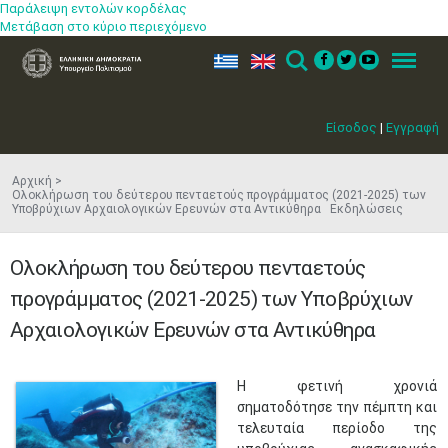
Παράλειψη εντολών κορδέλας
Μετάβαση στο κύριο περιεχόμενο
ελ
en
Search
Menu
Είσοδος
|
Εγγραφή
Αρχική
Ολοκλήρωση του δεύτερου πενταετούς προγράμματος (2021-2025) των
Υποβρύχιων Αρχαιολογικών Ερευνών στα Αντικύθηρα Εκδηλώσεις
Ολοκλήρωση του δεύτερου πενταετούς
προγράμματος (2021-2025) των Υποβρύχιων
Αρχαιολογικών Ερευνών στα Αντικύθηρα
​Η φετινή χρονιά
σηματοδότησε την πέμπτη και
τελευταία περίοδο της