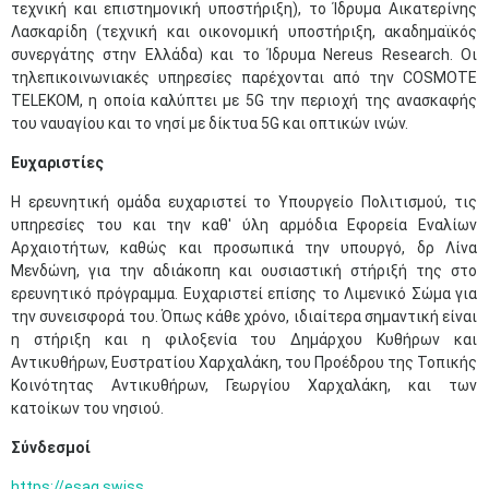
τεχνική και επιστημονική υποστήριξη), το Ίδρυμα Αικατερίνης
Λασκαρίδη (τεχνική και οικονομική υποστήριξη, ακαδημαϊκός
συνεργάτης στην Ελλάδα) και το Ίδρυμα Nereus Research. Οι
τηλεπικοινωνιακές υπηρεσίες παρέχονται από την COSMOTE
TELEKOM, η οποία καλύπτει με 5G την περιοχή της ανασκαφής
του ναυαγίου και το νησί με δίκτυα 5G και οπτικών ινών.
Ευχαριστίες
Η ερευνητική ομάδα ευχαριστεί το Υπουργείο Πολιτισμού, τις
υπηρεσίες του και την καθ' ύλη αρμόδια Εφορεία Εναλίων
Αρχαιοτήτων, καθώς και προσωπικά την υπουργό, δρ Λίνα
Μενδώνη, για την αδιάκοπη και ουσιαστική στήριξή της στο
ερευνητικό πρόγραμμα. Ευχαριστεί επίσης το Λιμενικό Σώμα για
την συνεισφορά του. Όπως κάθε χρόνο, ιδιαίτερα σημαντική είναι
η στήριξη και η φιλοξενία του Δημάρχου Κυθήρων και
Αντικυθήρων, Ευστρατίου Χαρχαλάκη, του Προέδρου της Τοπικής
Κοινότητας Αντικυθήρων, Γεωργίου Χαρχαλάκη, και των
κατοίκων του νησιού.
Σύνδεσμοί
https://esag.swiss