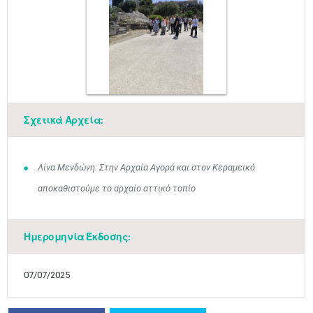
Σχετικά Αρχεία:
Ιουν
1
2
3
4
5
6
•
•
•
•
•
•
Λίνα Μενδώνη: Στην Αρχαία Αγορά και στον Κεραμεικό
7
8
9
10
11
12
13
αποκαθιστούμε το αρχαίο αττικό τοπίο
•
•
•
•
•
•
•
14
15
16
17
18
19
20
•
•
•
•
•
•
•
Ημερομηνία Έκδοσης:
21
22
23
24
25
26
27
•
•
•
•
•
•
•
07/07/2025
28
29
30
Ιουλ
1
2
3
4