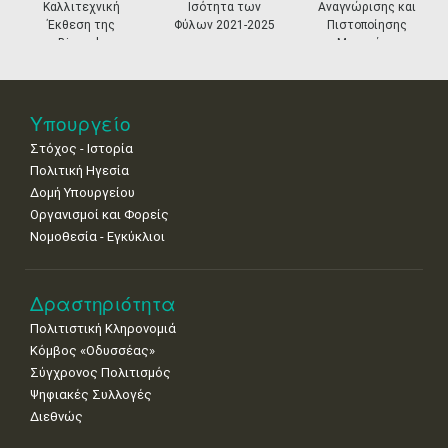
•
•
•
•
•
•
•
Καλλιτεχνική
Ισότητα των
Αναγνώρισης και
Έκθεση της
Φύλων 2021-2025
Πιστοποίησης
25
26
27
28
29
30
31
Biennale
Μουσείων
•
•
•
•
•
•
•
Βενετίας
Νοε
1
2
3
4
5
6
7
•
•
•
•
•
•
•
Υπουργείο
Στόχος - Ιστορία
8
9
10
11
12
13
14
•
•
•
•
•
•
•
Πολιτική Ηγεσία
Δομή Υπουργείου
15
16
17
18
19
20
21
Οργανισμοί και Φορείς
•
•
•
•
•
•
•
Νομοθεσία - Εγκύκλιοι
22
23
24
25
26
27
28
•
•
•
•
•
•
•
Δραστηριότητα
29
30
Πολιτιστική Κληρονομιά
•
•
Κόμβος «Οδυσσέας»
Σύγχρονος Πολιτισμός
Ψηφιακές Συλλογές
Διεθνώς