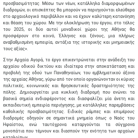
προσβασιμότητας. Μέσω των νέων, κατάλληλα διαμορφωμένων
διαδρομών, οι επισκέπτες θα μπορούν να περιηγούνται ελεύθερα
στο αρχαιολογικό περιβάλλον και να έχουν καλύτερη κατανόηση
και θέαση του χώρου. Με την ολοκλήρωση του έργου, στο τέλος
του 2025, οι δύο αυτοί μοναδικοί χώροι της Αθήνας θα
προσφέρουν στο κοινό, Έλληνες και ξένους, μια πλήρως
αναβαθμισμένη εμπειρία, αντάξια της ιστορικής και μνημειακής
τους αξίας».
Στην Αρχαία Αγορά, το έργο επικεντρώνεται στην ανάδειξη του
αρχαίου οδικού δικτύου και ιδιαίτερα στην αποκατάσταση και
προβολή της οδού των Παναθηναίων, του εμβληματικού άξονα
της αρχαίας Αθήνας, γύρω από τον οποίο οργανώνονταν οι κύριες
πολιτικές, κοινωνικές και θρησκευτικές δραστηριότητες της
πόλης. Δημιουργείται μια κυκλική διαδρομή που ενώνει τα
βασικά σημεία ενδιαφέροντος και διασφαλίζει μία άνετη και
εκπαιδευτική εμπειρία περιήγησης, με κατάλληλες παρεμβάσεις
καθολικής προσβασιμότητας. Ειδικές ράμπες και επιμέρους
διαδρομές οδηγούν σε σημαντικά μνημεία όπως ο Ναός του
Ηφαίστου, ενώ ταυτόχρονα καταργούνται τα σύγχρονα
μονοπάτια που τέμνουν και διασπούν την ενότητα των αρχαίων
καταλοίπων.