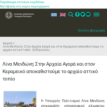
Παράλειψη εντολών κορδέλας
Μετάβαση στο κύριο περιεχόμενο
ελ
en
Search
Menu
Είσοδος
|
Εγγραφή
Αρχική
Λίνα Μενδώνη: Στην Αρχαία Αγορά και στον Κεραμεικό αποκαθιστούμε το
αρχαίο αττικό τοπίο Εκδηλώσεις
Λίνα Μενδώνη: Στην Αρχαία Αγορά και στον
Κεραμεικό αποκαθιστούμε το αρχαίο αττικό
τοπίο
Η Υπουργός Πολιτισμού Λίνα Μενδώνη
επικεφαλής υπηρεσιακού κλιμακίου