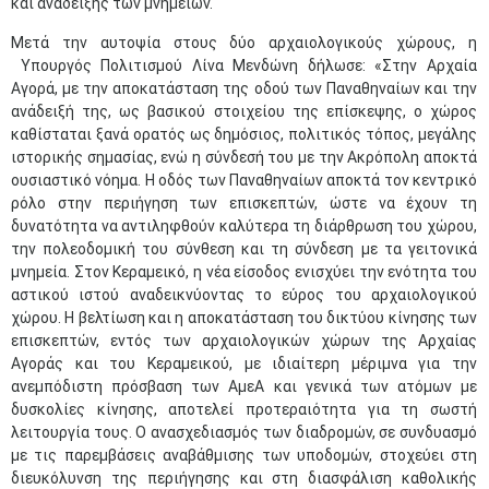
και ανάδειξης των μνημείων.
Μετά την αυτοψία στους δύο αρχαιολογικούς χώρους, η
Υπουργός Πολιτισμού Λίνα Μενδώνη δήλωσε: «Στην Αρχαία
Αγορά, με την αποκατάσταση της οδού των Παναθηναίων και την
ανάδειξή της, ως βασικού στοιχείου της επίσκεψης, ο χώρος
καθίσταται ξανά ορατός ως δημόσιος, πολιτικός τόπος, μεγάλης
ιστορικής σημασίας, ενώ η σύνδεσή του με την Ακρόπολη αποκτά
ουσιαστικό νόημα. Η οδός των Παναθηναίων αποκτά τον κεντρικό
ρόλο στην περιήγηση των επισκεπτών, ώστε να έχουν τη
δυνατότητα να αντιληφθούν καλύτερα τη διάρθρωση του χώρου,
την πολεοδομική του σύνθεση και τη σύνδεση με τα γειτονικά
μνημεία. Στον Κεραμεικό, η νέα είσοδος ενισχύει την ενότητα του
αστικού ιστού αναδεικνύοντας το εύρος του αρχαιολογικού
χώρου. Η βελτίωση και η αποκατάσταση του δικτύου κίνησης των
επισκεπτών, εντός των αρχαιολογικών χώρων της Αρχαίας
Αγοράς και του Κεραμεικού, με ιδιαίτερη μέριμνα για την
ανεμπόδιστη πρόσβαση των ΑμεΑ και γενικά των ατόμων με
δυσκολίες κίνησης, αποτελεί προτεραιότητα για τη σωστή
λειτουργία τους. Ο ανασχεδιασμός των διαδρομών, σε συνδυασμό
με τις παρεμβάσεις αναβάθμισης των υποδομών, στοχεύει στη
διευκόλυνση της περιήγησης και στη διασφάλιση καθολικής