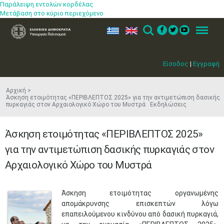
Παράλειψη εντολών κορδέλας
Μετάβαση στο κύριο περιεχόμενο
ελ
en
Search
Menu
Είσοδος
|
Εγγραφή
Αρχική
Άσκηση ετοιμότητας «ΠΕΡΙΒΛΕΠΤΟΣ 2025» για την αντιμετώπιση δασικής
πυρκαγιάς στον Αρχαιολογικό Χώρο του Μυστρά Εκδηλώσεις
Άσκηση ετοιμότητας «ΠΕΡΙΒΛΕΠΤΟΣ 2025»
για την αντιμετώπιση δασικής πυρκαγιάς στον
Αρχαιολογικό Χώρο του Μυστρά
​Άσκηση ετοιμότητας οργανωμένης
απομάκρυνσης επισκεπτών λόγω
επαπειλούμενου κινδύνου από δασική πυρκαγιά,