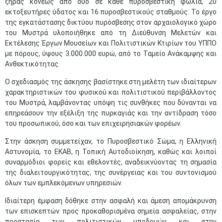
ξηράς κόνεως από δύο σε κάθε πυροσβεστική φωλιά, 20
εκτοξευτήρες ύδατος και 16 πυροσβεστικούς σταθμούς. Το έργο
της εγκατάστασης δικτύου πυρόσβεσης στον αρχαιολογικό χώρο
του Μυστρά υλοποιήθηκε από τη Διεύθυνση Μελετών και
Εκτέλεσης Έργων Μουσείων και Πολιτιστικών Κτιρίων του ΥΠΠΟ
με πόρους, ύψους 3.000.000 ευρώ, από το Ταμείο Ανάκαμψης και
Ανθεκτικότητας.
Ο σχεδιασμός της άσκησης βασίστηκε στη μελέτη των ιδιαίτερων
χαρακτηριστικών του φυσικού και πολιτιστικού περιβάλλοντος
του Μυστρά, λαμβάνοντας υπόψη τις συνθήκες που δύνανται να
επηρεάσουν την εξέλιξη της πυρκαγιάς και την αντίδραση τόσο
του προσωπικού, όσο και των επιχειρησιακών φορέων.
Στην άσκηση συμμετείχαν, το Πυροσβεστικό Σώμα, η Ελληνική
Αστυνομία, το ΕΚΑΒ, η Τοπική Αυτοδιοίκηση, καθώς και λοιποί
συναρμόδιοι φορείς και εθελοντές, αναδεικνύοντας τη σημασία
της διαλειτουργικότητας, της συνέργειας και του συντονισμού
όλων των εμπλεκόμενων υπηρεσιών.
Ιδιαίτερη έμφαση δόθηκε στην ασφαλή και άμεση απομάκρυνση
των επισκεπτών προς προκαθορισμένα σημεία ασφαλείας, στην
προστασία των πολιτιστικών υποδομών και στην