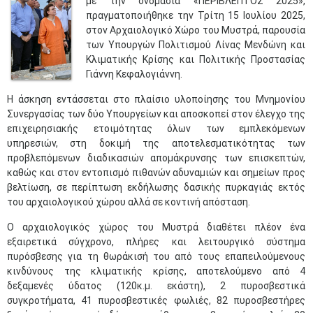
με την ονομασία «ΠΕΡΙΒΛΕΠΤΟΣ 2025»,
πραγματοποιήθηκε την Τρίτη 15 Ιουλίου 2025,
στον Αρχαιολογικό Χώρο του Μυστρά, παρουσία
των Υπουργών Πολιτισμού Λίνας Μενδώνη και
Κλιματικής Κρίσης και Πολιτικής Προστασίας
Γιάννη Κεφαλογιάννη.
Η άσκηση εντάσσεται στο πλαίσιο υλοποίησης του Μνημονίου
Συνεργασίας των δύο Υπουργείων και αποσκοπεί στον έλεγχο της
επιχειρησιακής ετοιμότητας όλων των εμπλεκόμενων
υπηρεσιών, στη δοκιμή της αποτελεσματικότητας των
προβλεπόμενων διαδικασιών απομάκρυνσης των επισκεπτών,
καθώς και στον εντοπισμό πιθανών αδυναμιών και σημείων προς
βελτίωση, σε περίπτωση εκδήλωσης δασικής πυρκαγιάς εκτός
του αρχαιολογικού χώρου αλλά σε κοντινή απόσταση.
O αρχαιολογικός χώρος του Μυστρά διαθέτει πλέον ένα
εξαιρετικά σύγχρονο, πλήρες και λειτουργικό σύστημα
πυρόσβεσης για τη θωράκισή του από τους επαπειλούμενους
κινδύνους της κλιματικής κρίσης, αποτελούμενο από 4
δεξαμενές ύδατος (120κ.μ. εκάστη), 2 πυροσβεστικά
συγκροτήματα, 41 πυροσβεστικές φωλιές, 82 πυροσβεστήρες