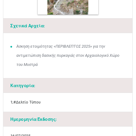
Σχετικά Αρχεία:
Άσκηση ετοιμότητας «ΠΕΡΙΒΛΕΠΤΟΣ 2025» για την
αντιμετώπιση δασικής πυρκαγιάς στον Αρχαιολογικό Χώρο
του Μυστρά
Ιουν
1
2
3
4
5
6
•
•
•
•
•
•
Κατηγορία:
7
8
9
10
11
12
13
•
•
•
•
•
•
•
1;#Δελτίο Τύπου
14
15
16
17
18
19
20
•
•
•
•
•
•
•
Ημερομηνία Έκδοσης:
21
22
23
24
25
26
27
16/07/2025