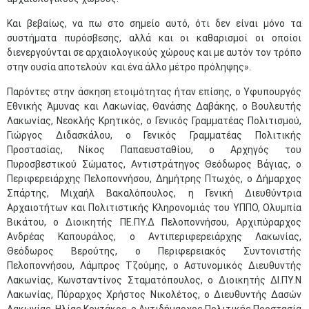
Και βεβαίως, να πω στο σημείο αυτό, ότι δεν είναι μόνο τα
συστήματα πυρόσβεσης, αλλά και οι καθαρισμοί οι οποίοι
διενεργούνται σε αρχαιολογικούς χώρους και με αυτόν τον τρόπο
στην ουσία αποτελούν και ένα άλλο μέτρο πρόληψης».
Παρόντες στην άσκηση ετοιμότητας ήταν επίσης, ο Υφυπουργός
Εθνικής Άμυνας και Λακωνίας, Θανάσης Δαβάκης, ο Βουλευτής
Λακωνίας, Νεοκλής Κρητικός, ο Γενικός Γραμματέας Πολιτισμού,
Γιώργος Διδασκάλου, ο Γενικός Γραμματέας Πολιτικής
Προστασίας, Νίκος Παπαευσταθίου, ο Αρχηγός του
Πυροσβεστικού Σώματος, Αντιστράτηγος Θεόδωρος Βάγιας, ο
Περιφερειάρχης Πελοποννήσου, Δημήτρης Πτωχός, ο Δήμαρχος
Σπάρτης, Μιχαήλ Βακαλόπουλος, η Γενική Διευθύντρια
Αρχαιοτήτων και Πολιτιστικής Κληρονομιάς του ΥΠΠΟ, Ολυμπία
Βικάτου, ο Διοικητής ΠΕ.ΠΥ.Δ Πελοποννήσου, Αρχιπύραρχος
Ανδρέας Καπουράλος, ο Αντιπεριφερειάρχης Λακωνίας,
Θεόδωρος Βερούτης, ο Περιφερειακός Συντονιστής
Πελοποννήσου, Λάμπρος Τζούμης, ο Αστυνομικός Διευθυντής
Λακωνίας, Κωνσταντίνος Σταματόπουλος, ο Διοικητής ΔΙ.ΠΥ.Ν
Λακωνίας, Πύραρχος Χρήστος Νικολέτος, ο Διευθυντής Δασών