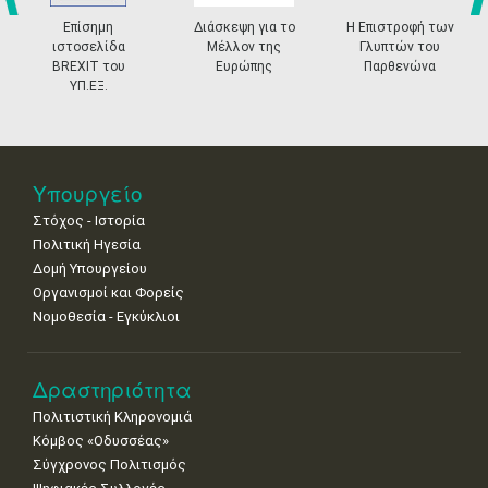
•
•
•
•
•
•
•
prev
ne
Επίσημη
Διάσκεψη για το
Η Επιστροφή των
18
19
20
21
22
23
24
ιστοσελίδα
Μέλλον της
Γλυπτών του
•
•
•
•
•
•
•
BREXIT του
Ευρώπης
Παρθενώνα
ΥΠ.ΕΞ.
25
26
27
28
29
30
31
•
•
•
•
•
•
•
Νοε
1
2
3
4
5
6
7
•
•
•
•
•
•
•
Υπουργείο
Στόχος - Ιστορία
8
9
10
11
12
13
14
•
•
•
•
•
•
•
Πολιτική Ηγεσία
Δομή Υπουργείου
15
16
17
18
19
20
21
Οργανισμοί και Φορείς
•
•
•
•
•
•
•
Νομοθεσία - Εγκύκλιοι
22
23
24
25
26
27
28
•
•
•
•
•
•
•
Δραστηριότητα
29
30
Πολιτιστική Κληρονομιά
•
•
Κόμβος «Οδυσσέας»
Σύγχρονος Πολιτισμός