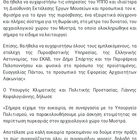
Θα ήθελα να ευχαριστήσω τις υπηρεσίες του ΥΠΠΟ και ιδιαίτερα
τη Διεύθυνση Εκτέλεσης Έργων Μουσείων και προσωπικά τον κ.
Φρισήρα για το έργο της πυρόσβεσης, ένα εξαιρετικά σύγχρονο
και πλήρες σύστημα για τη θωράκιση, στο μέτρο του δυνατού, του
αρχαιολογικού χώρου του Μυστρά, το οποίο ολοκληρώθηκε και
σήμερα το είδαμε να λειτουργεί.
Επίσης, θα ήθελα να ευχαριστήσω όλους τους εμπλεκόμενους, τα
στελέχη της Πυροσβεστικής Υπηρεσίας, της Ελληνικής
Αστυνομίας, του ΕΚΑΒ, τον Δήμο Σπάρτης και την Περιφέρεια
Πελοποννήσου και φυσικά στο πρόσωπο της προϊσταμένης,
Ευαγγελίας Πάντου, το προσωπικό της Εφορείας Αρχαιοτήτων
Λακωνίας».
Ο Υπουργός Κλιματικής και Πολιτικής Προστασίας, Γιάννης
Κεφαλογιάννης, δήλωσε:
«Σήμερα είχαμε την ευκαιρία, σε συνεργασία με το Υπουργείο
Πολιτισμού, να παρακολουθήσουμε μία άσκηση ετοιμότητας σε
περίπτωση πυρκαγιάς στον αρχαιολογικό χώρο του Μυστρά.
Αποτέλεσε μια καλή ευκαιρία προκειμένου να δούμε στην πράξη
το πώς συνεργάζονται όλοι οι συναρμόδιοι φορείς, δηλαδή το