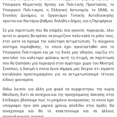
Υπουργείο Κλιματικής Κρίσης και Πολιτικής Προστασίας, το
Υπουργείο Πολιτισμού, η Ελληνική Αστυνομία, το ΕΚΑΒ, οι
Ένοπλες Δυνάμεις, οι Οργανισμοί Τοπικής Αυτοδιοίκησης
πρώτου και δευτέρου βαθμού, δηλαδή ο Δήμος, και η Περιφέρεια.
Σε μία περίπτωση που θα υπάρξει ένα γεγονός πυρκαγιάς, όλοι
αυτοί οι φορείς θα πρέπει να γνωρίζουν πολύ καλά το ρόλο τους,
έτσι ώστε να έχουμε την καλύτερη αντιμετώπιση. Το σύγχρονο
σύστημα πυρόσβεσης, το οποίο έχει εγκατασταθεί από το
Υπουργείο Πολιτισμού και με τις δικές μας οδηγίες, νομίζω ότι
αποτελεί τον καλύτερο φύλακα, αυτή τη στιγμή, σε περίπτωση
που θα ξεσπάσει μία πυρκαγιά στον ευρύτερο χώρο του Μυστρά.
Συνεπώς, η δοκιμή η οποία έγινε σήμερα, μας δείχνει ότι είμαστε
κατάλληλα προετοιμασμένοι για να αντιμετωπίσουμε τέτοιου
είδους φαινόμενα.
Θέλω λοιπόν για άλλη μια φορά να ευχαριστήσω την κυρία
Μενδώνη, διότι σε συνέχεια και της προηγούμενης άσκησης στην
Επίδαυρο, βλέπουμε πως το μνημόνιο συνεργασίας, το οποίο έχει
υπογραφεί πριν από μερικά χρόνια, αποδίδει στην πράξη. Θα
συνεχίσουμε και θα το επεκτείνουμε και σε άλλους
αρχαιολογικούς χώρους.