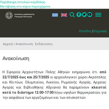
Παράλειψη εντολών κορδέλας
Μετάβαση στο κύριο περιεχόμενο
ελ
en
Search
Menu
Είσοδος
|
Εγγραφή
Αρχική
Ανακοίνωση Εκδηλώσεις
Ανακοίνωση
​Η Εφορεία Αρχαιοτήτων Πόλης Αθηνών ενημερώνει ότι
από
22/7/2025 έως και 25/7/2025
οι αρχαιολογικοί χώροι Ακρόπολης
και Κλιτύων, Ολυμπιείου, Λυκείου, Ρωμαϊκής Αγοράς, Αρχαίας
Αγοράς και Βιβλιοθήκης Αδριανού θα παραμείνουν
κλειστοί
κατά το διάστημα 12:00-17:00
λόγω υψηλών θερμοκρασιών, για
την ασφάλεια των εργαζομένων και των επισκεπτών.
Μαϊ
1
2