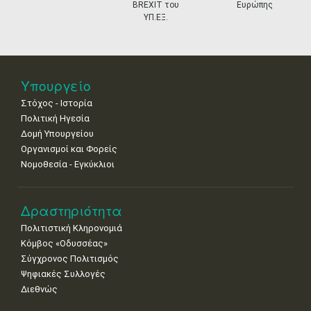
•
•
•
•
•
•
•
BREXIT του
Ευρώπης
ΥΠ.ΕΞ.
18
19
20
21
22
23
24
•
•
•
•
•
•
•
25
26
27
28
29
30
31
•
•
•
•
•
•
•
Υπουργείο
Στόχος - Ιστορία
Πολιτική Ηγεσία
Δομή Υπουργείου
Οργανισμοί και Φορείς
Νομοθεσία - Εγκύκλιοι
Δραστηριότητα
Πολιτιστική Κληρονομιά
Κόμβος «Οδυσσέας»
Σύγχρονος Πολιτισμός
Ψηφιακές Συλλογές
Διεθνώς