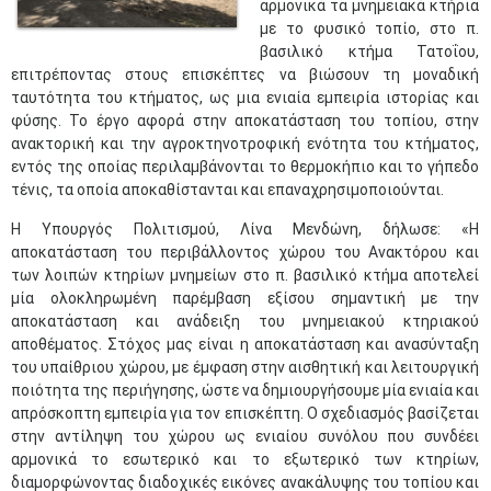
αρμονικά τα μνημειακά κτήρια
με το φυσικό τοπίο, στο π.
βασιλικό κτήμα Τατοΐου,
επιτρέποντας στους επισκέπτες να βιώσουν τη μοναδική
ταυτότητα του κτήματος, ως μια ενιαία εμπειρία ιστορίας και
φύσης. Το έργο αφορά στην αποκατάσταση του τοπίου, στην
ανακτορική και την αγροκτηνοτροφική ενότητα του κτήματος,
εντός της οποίας περιλαμβάνονται το θερμοκήπιο και το γήπεδο
τένις, τα οποία αποκαθίστανται και επαναχρησιμοποιούνται.
Η Υπουργός Πολιτισμού, Λίνα Μενδώνη, δήλωσε: «Η
αποκατάσταση του περιβάλλοντος χώρου του Ανακτόρου και
των λοιπών κτηρίων μνημείων στο π. βασιλικό κτήμα αποτελεί
μία ολοκληρωμένη παρέμβαση εξίσου σημαντική με την
αποκατάσταση και ανάδειξη του μνημειακού κτηριακού
αποθέματος. Στόχος μας είναι η αποκατάσταση και ανασύνταξη
του υπαίθριου χώρου, με έμφαση στην αισθητική και λειτουργική
ποιότητα της περιήγησης, ώστε να δημιουργήσουμε μία ενιαία και
απρόσκοπτη εμπειρία για τον επισκέπτη. Ο σχεδιασμός βασίζεται
στην αντίληψη του χώρου ως ενιαίου συνόλου που συνδέει
αρμονικά το εσωτερικό και το εξωτερικό των κτηρίων,
διαμορφώνοντας διαδοχικές εικόνες ανακάλυψης του τοπίου και