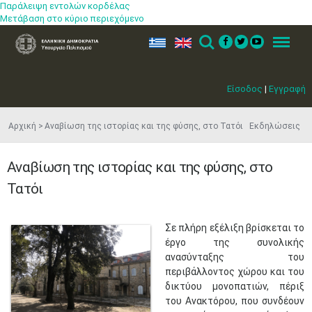
Παράλειψη εντολών κορδέλας
Μετάβαση στο κύριο περιεχόμενο
ελ
en
Search
Menu
Είσοδος
|
Εγγραφή
Αρχική
Αναβίωση της ιστορίας και της φύσης, στο Τατόι Εκδηλώσεις
Αναβίωση της ιστορίας και της φύσης, στο
Τατόι
​Σε πλήρη εξέλιξη βρίσκεται το
έργο της συνολικής
ανασύνταξης του
περιβάλλοντος χώρου και του
δικτύου μονοπατιών, πέριξ
του Ανακτόρου, που συνδέουν