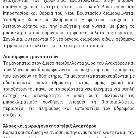
ενισχύοντας τον χαρακτήρα εσωστρέφειας. Στην επόμενη
υπαίθρια χωρική ενότητα, νότια του Παλιού Βουστασίου και
Ιπποστασίου και βόρεια του Νέου Βουστασίου διαμορφώνεται
Υπαίθριος Χώρος με Φλαμουριές. Η φύτευση ενισχύει τη
λειτουργικότητα και την αισθητική και γίνεται με βάση το
μικροκλίμα και σε αρμονία με τη φυσική παλέτα της περιοχής.
Συνολικά, φυτεύονται 95 νέα δένδρα διαφόρων ειδών, σεβόμενα
τη φυσική και πολιτιστική ταυτότητα του τοπίου.
Διαμόρφωση μονοπατιών
Τα μονοπάτια στον άμεσο περιβάλλοντα χώρο του Ανακτόρου και
των Μαγειρείων διαμορφώνονται σε συσχετισμό με τις πορείες
που συνδέουν τα δύο κτήρια. Τα μονοπάτια κατασκευάζονται με
υδατοπερατά υλικά (θραυστή πέτρα, άμμο, χώμα) και
τοποθετούνται πάνω σε τρισδιάστατα γεωπλέγματα για υψηλή
αντοχή και σταθερότητα. Η λύση αυτή βελτιώνει τις
μικροκλιματικές συνθήκες, ενισχύει τη βιοποικιλότητα,
περιορίζει τις πλημμύρες και εμπλουτίζει τον υδροφόρο
ορίζοντα.
Άλσος και χωρική ενότητα πέριξ Ανακτόρου
Βόρεια και σε άμεση γειτνίαση με την ανακτορική ενότητα και την