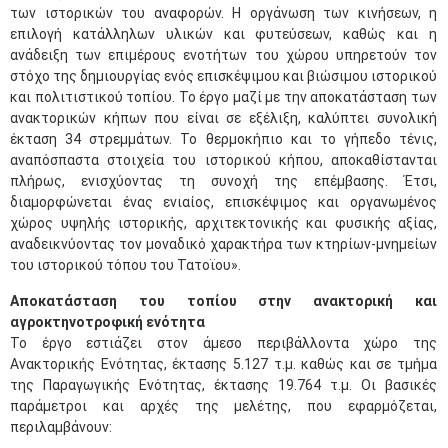
των ιστορικών του αναφορών. Η οργάνωση των κινήσεων, η
επιλογή κατάλληλων υλικών και φυτεύσεων, καθώς και η
ανάδειξη των επιμέρους ενοτήτων του χώρου υπηρετούν τον
στόχο της δημιουργίας ενός επισκέψιμου και βιώσιμου ιστορικού
και πολιτιστικού τοπίου. Το έργο μαζί με την αποκατάσταση των
ανακτορικών κήπων που είναι σε εξέλιξη, καλύπτει συνολική
έκταση 34 στρεμμάτων. Το θερμοκήπιο και το γήπεδο τένις,
αναπόσπαστα στοιχεία του ιστορικού κήπου, αποκαθίστανται
πλήρως, ενισχύοντας τη συνοχή της επέμβασης. Έτσι,
διαμορφώνεται ένας ενιαίος, επισκέψιμος και οργανωμένος
χώρος υψηλής ιστορικής, αρχιτεκτονικής και φυσικής αξίας,
αναδεικνύοντας τον μοναδικό χαρακτήρα των κτηρίων-μνημείων
του ιστορικού τόπου του Τατοϊου».
Αποκατάσταση του τοπίου στην ανακτορική και
αγροκτηνοτροφική ενότητα
Το έργο εστιάζει στον άμεσο περιβάλλοντα χώρο της
Ανακτορικής Ενότητας, έκτασης 5.127 τ.μ. καθώς και σε τμήμα
της Παραγωγικής Ενότητας, έκτασης 19.764 τ.μ. Οι βασικές
παράμετροι και αρχές της μελέτης, που εφαρμόζεται,
περιλαμβάνουν: