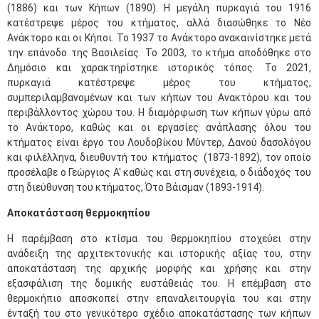
(1886) και των Κήπων (1890). Η μεγάλη πυρκαγιά του 1916
κατέστρεψε μέρος του κτήματος, αλλά διασώθηκε το Νέο
Ανάκτορο και οι Κήποι. Το 1937 το Ανάκτορο ανακαινίστηκε μετά
την επάνοδο της Βασιλείας. Το 2003, το κτήμα αποδόθηκε στο
Δημόσιο και χαρακτηρίστηκε ιστορικός τόπος. Το 2021,
πυρκαγιά κατέστρεψε μέρος του κτήματος,
συμπεριλαμβανομένων και των κήπων του Ανακτόρου και του
περιβάλλοντος χώρου του. Η διαμόρφωση των κήπων γύρω από
το Ανάκτορο, καθώς και οι εργασίες ανάπλασης όλου του
κτήματος είναι έργο του Λουδοβίκου Μύντερ, Δανού δασολόγου
και φιλέλληνα, διευθυντή του κτήματος (1873-1892), τον οποίο
προσέλαβε ο Γεώργιος Α' καθώς και στη συνέχεια, ο διάδοχός του
στη διεύθυνση του κτήματος, Ότο Βάισμαν (1893-1914).
Αποκατάσταση θερμοκηπίου
Η παρέμβαση στο κτίσμα του θερμοκηπίου στοχεύει στην
ανάδειξη της αρχιτεκτονικής και ιστορικής αξίας του, στην
αποκατάσταση της αρχικής μορφής και χρήσης και στην
εξασφάλιση της δομικής ευστάθειάς του. Η επέμβαση στο
θερμοκήπιο αποσκοπεί στην επαναλειτουργία του και στην
ένταξή του στο γενικότερο σχέδιο αποκατάστασης των κήπων