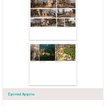
Μαϊ
1
2
•
•
3
4
5
6
7
8
9
•
•
•
•
•
•
•
Σχετικά Αρχεία:
10
11
12
13
14
15
16
•
•
•
•
•
•
•