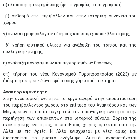
α) αξιοποίηση τεκμηρίωσης (φωτογραφίες, τοπογραφικά),
β) σεβασμό στο περιβάλλον και στην ιστορική συνέχεια του
χώρου,
γ) ανάλυση μορφολογίας εδάφους και υπάρχουσας βλάστησης,
δ) χρήση φυτικού υλικού για ανάδειξη του τοπίου και της
συλλογικής μνήμης,
ε) ανάδειξη πανοραμικών και περιορισμένων θεάσεων,
στ) τήρηση του νέου Κανονισμού Πυροπροστασίας (2023) με
διάκριση σε τρεις ζώνες φύτευσης γύρω από τα κτήρια.
Ανακτορική ενότητα
Στην ανακτορική ενότητα, το έργο αφορά στην αποκατάσταση
του περιβάλλοντος χώρου, στο επίπεδο του Ανακτόρου και των
Μαγειρείων, η οποία συγκροτεί την εισαγωγική ενότητα στην
περιήγηση των επισκεπτών, στο ιστορικό σύνολο. Βόρεια της
ανακτορικής ενότητας, ο υπαίθριος χώρος ορίζεται από την
Αλέα με τις Αριές. Η Αλέα ενισχύεται με νέες αριές και
διατηρείται το φυσικό ανάγλυφο. Δυτικά, ανασυστήνεται