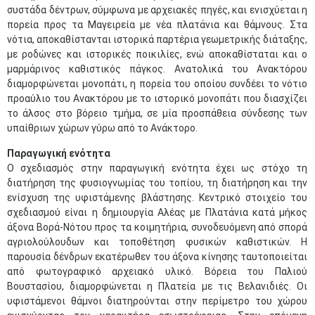
συστάδα δέντρων, σύμφωνα με αρχειακές πηγές, και ενισχύεται η
πορεία προς τα Μαγειρεία με νέα πλατάνια και θάμνους. Στα
νότια, αποκαθίστανται ιστορικά παρτέρια γεωμετρικής διάταξης,
με ροδώνες και ιστορικές ποικιλίες, ενώ αποκαθίσταται και ο
μαρμάρινος καθιστικός πάγκος. Ανατολικά του Ανακτόρου
διαμορφώνεται μονοπάτι, η πορεία του οποίου συνδέει το νότιο
προαύλιο του Ανακτόρου με το ιστορικό μονοπάτι που διασχίζει
το άλσος στο βόρειο τμήμα, σε μία προσπάθεια σύνδεσης των
υπαίθριων χώρων γύρω από το Ανάκτορο.
Παραγωγική ενότητα
Ο σχεδιασμός στην παραγωγική ενότητα έχει ως στόχο τη
διατήρηση της φυσιογνωμίας του τοπίου, τη διατήρηση και την
ενίσχυση της υφιστάμενης βλάστησης. Κεντρικό στοιχείο του
σχεδιασμού είναι η δημιουργία Αλέας με Πλατάνια κατά μήκος
άξονα Βορά-Νότου προς τα κοιμητήρια, συνοδευόμενη από σπορά
αγριολούλουδων και τοποθέτηση φυσικών καθιστικών. Η
παρουσία δένδρων εκατέρωθεν του άξονα κίνησης ταυτοποιείται
από φωτογραφικό αρχειακό υλικό. Βόρεια του Παλιού
Βουστασίου, διαμορφώνεται η Πλατεία με τις Βελανιδιές. Οι
υφιστάμενοι θάμνοι διατηρούνται στην περίμετρο του χώρου