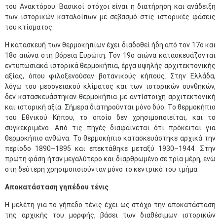
του Ανακτόρου. Βασικοί στόχοι είναι η διατήρηση και ανάδειξη
των ιστορικών καταλοίπων με σεβασμό στις ιστορικές φάσεις
του κτίσματος.
Η κατασκευή των θερμοκηπίων έχει διαδοθεί ήδη από τον 17ο και
18ο αιώνα στη βόρεια Ευρώπη. Τον 19ο αιώνα κατασκευάζονται
εντυπωσιακά ιστορικά θερμοκήπια, έργα υψηλής αρχιτεκτονικής
αξίας, όπου φιλοξενούσαν βοτανικούς κήπους. Στην Ελλάδα,
λόγω του μεσογειακού κλίματος και των ιστορικών συνθηκών,
δεν κατασκευάστηκαν θερμοκήπια με αντίστοιχη αρχιτεκτονική
και ιστορική αξία. Σήμερα διατηρούνται μόνο δύο. Το θερμοκήπιο
του Εθνικού Κήπου, το οποίο δεν χρησιμοποιείται, και το
συγκεκριμένο. Από τις πηγές διαφαίνεται ότι πρόκειται για
θερμοκήπιο ανθώνα. Το θερμοκήπιο κατασκευάστηκε αρχικά την
περίοδο 1890–1895 και επεκτάθηκε μεταξύ 1930–1944. Στην
πρώτη φάση ήταν μεγαλύτερο και διαρθρωμένο σε τρία μέρη, ενώ
στη δεύτερη χρησιμοποιούνταν μόνο το κεντρικό του τμήμα.
Αποκατάσταση γηπέδου τένις
Η μελέτη για το γήπεδο τένις έχει ως στόχο την αποκατάσταση
της αρχικής του μορφής, βάσει των διαθέσιμων ιστορικών