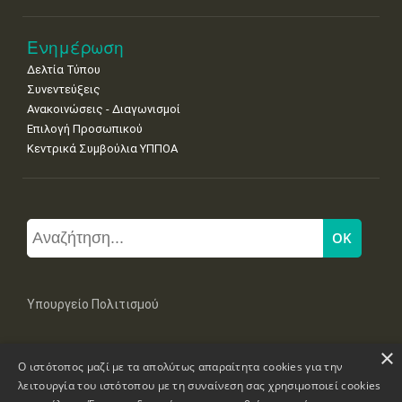
Ενημέρωση
Δελτία Τύπου
Συνεντεύξεις
Ανακοινώσεις - Διαγωνισμοί
Επιλογή Προσωπικού
Κεντρικά Συμβούλια ΥΠΠΟΑ
Υπουργείο Πολιτισμού
×
Μπουμπουλίνας 20-22, 106 82 Αθήνα
Ο ιστότοπος μαζί με τα απολύτως απαραίτητα cookies για την
Τηλ: +30 2131322100, 2131322421
mail: grplk@culture.gr
λειτουργία του ιστότοπου με τη συναίνεση σας χρησιμοποιεί cookies