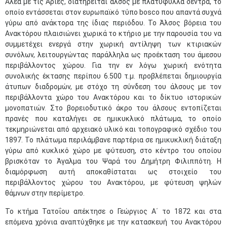
Αλέα με τις Αριές, διατηρείται άλσος με πλατύφυλλα δέντρα, το
οποίο εντάσσεται στον ευρωπαϊκό τύπο bosco που απαντά συχνά
γύρω από ανάκτορα της ίδιας περιόδου. Το Άλσος βόρεια του
Ανακτόρου πλαισιώνει χωρικά το κτήριο με την παρουσία του να
συμμετέχει ενεργά στην χωρική αντίληψη των κτιριακών
συνόλων, λειτουργώντας παράλληλα ως προέκταση του άμεσου
περιβάλλοντος χώρου. Για την εν λόγω χωρική ενότητα
συνολικής έκτασης περίπου 6.500 τ.μ. προβλέπεται δημιουργία
άτυπων διαδρομών, με στόχο τη σύνδεση του άλσους με τον
περιβάλλοντα χώρο του Ανακτόρου και το δίκτυο ιστορικών
μονοπατιών. Στο βορειοδυτικό άκρο του άλσους εντοπίζεται
πρανές που καταλήγει σε ημικυκλικό πλάτωμα, το οποίο
τεκμηριώνεται από αρχειακό υλικό και τοπογραφικό σχέδιο του
1897. Το πλάτωμα περιλάμβανε παρτέρια σε ημικυκλική διάταξη
γύρω από κυκλικό χώρο με φύτευση, στο κέντρο του οποίου
βρισκόταν το Άγαλμα του Ψαρά του Δημήτρη Φιλιππότη. Η
διαμόρφωση αυτή αποκαθίσταται ως στοιχείο του
περιβάλλοντος χώρου του Ανακτόρου, με φύτευση ψηλών
θάμνων στην περίμετρο.
Το κτήμα Τατοΐου απέκτησε ο Γεώργιος Α΄ το 1872 και στα
επόμενα χρόνια αναπτύχθηκε με την κατασκευή του Ανακτόρου