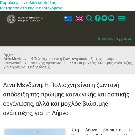
Παράλειψη εντολών κορδέλας
Μετάβαση στο κύριο περιεχόμενο
ελ
en
Search
Menu
Είσοδος
|
Εγγραφή
Αρχική
Λίνα Μενδώνη: Η Πολιόχνη είναι η ζωντανή απόδειξη της πρώιμης
κοινωνικής και αστικής οργάνωσης, αλλά και μοχλός βιώσιμης ανάπτυξης,
για τη Λήμνο Εκδηλώσεις
Λίνα Μενδώνη: Η Πολιόχνη είναι η ζωντανή
απόδειξη της πρώιμης κοινωνικής και αστικής
οργάνωσης, αλλά και μοχλός βιώσιμης
ανάπτυξης, για τη Λήμνο
​Στη Λήμνο βρίσκεται η