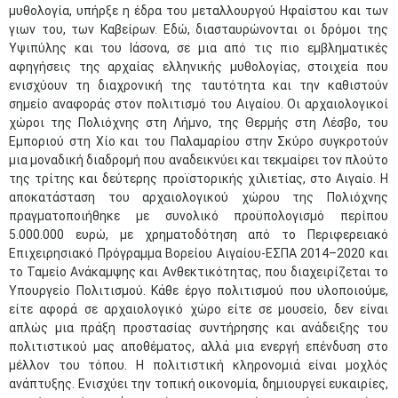
μυθολογία, υπήρξε η έδρα του μεταλλουργού Ηφαίστου και των
γιων του, των Καβείρων. Εδώ, διασταυρώνονται οι δρόμοι της
Υψιπύλης και του Ιάσονα, σε μια από τις πιο εμβληματικές
αφηγήσεις της αρχαίας ελληνικής μυθολογίας, στοιχεία που
ενισχύουν τη διαχρονική της ταυτότητα και την καθιστούν
σημείο αναφοράς στον πολιτισμό του Αιγαίου. Οι αρχαιολογικοί
χώροι της Πολιόχνης στη Λήμνο, της Θερμής στη Λέσβο, του
Εμποριού στη Χίο και του Παλαμαρίου στην Σκύρο συγκροτούν
μια μοναδική διαδρομή που αναδεικνύει και τεκμαίρει τον πλούτο
της τρίτης και δεύτερης προϊστορικής χιλιετίας, στο Αιγαίο. Η
αποκατάσταση του αρχαιολογικού χώρου της Πολιόχνης
πραγματοποιήθηκε με συνολικό προϋπολογισμό περίπου
5.000.000 ευρώ, με χρηματοδότηση από το Περιφερειακό
Επιχειρησιακό Πρόγραμμα Βορείου Αιγαίου-ΕΣΠΑ 2014–2020 και
το Ταμείο Ανάκαμψης και Ανθεκτικότητας, που διαχειρίζεται το
Υπουργείο Πολιτισμού. Κάθε έργο πολιτισμού που υλοποιούμε,
είτε αφορά σε αρχαιολογικό χώρο είτε σε μουσείο, δεν είναι
απλώς μια πράξη προστασίας συντήρησης και ανάδειξης του
πολιτιστικού μας αποθέματος, αλλά μια ενεργή επένδυση στο
μέλλον του τόπου. Η πολιτιστική κληρονομιά είναι μοχλός
ανάπτυξης. Ενισχύει την τοπική οικονομία, δημιουργεί ευκαιρίες,