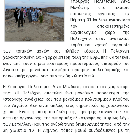
Υπουργός Πολιτισμού Λίνα
Μενδώνη, στο πλαίσιο
επίσκεψης εργασίας. Την
Πέμπτη 31 Ιουλίου εγκαινίασε
τον αποκατεστημένο
αρχαιολογικό χώρο της
Πολιόχνης, στον ανατολικό
τομέα του νησιού, παρουσία
των τοπικών αρχών και πλήθος κόσμου. Η Πολιόχνη,
χαρακτηρισμένη ως «η αρχαιότερη πόλη της Ευρώπης», αποτελεί
έναν από τους σημαντικότερους προϊστορικούς οικισμούς του
Αιγαίου, με μοναδικά τεκμήρια πρώιμης πολεοδομικής και
κοινωνικής οργάνωσης, από την 3η χιλιετία π.Χ.
Η Υπουργός Πολιτισμού Λίνα Μενδώνη τόνισε στον χαιρετισμό
της: «Η Πολιόχνη αποτελεί ένα μοναδικό παράδειγμα της
ιστορικής συνέχειας και του μοναδικού πολιτισμικού πλούτου
του Αιγαίου. Δεν είναι απλώς ένας σημαντικός αρχαιολογικός
χώρος. Είναι η απτή απόδειξη της πρώιμης κοινωνικής και
αστικής οργάνωσης, της εμπορικής εξωστρέφειας -κυρίως λόγω
των μετάλλων- και της ανθρώπινης δημιουργικότητας, από την
3η χιλιετία π.Χ. Η Λήμνος, τόπος βαθιά συνδεδεμένος με τη