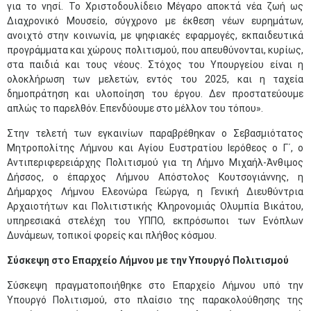
για το νησί. Το Χριστοδουλίδειο Μέγαρο αποκτά νέα ζωή ως
Διαχρονικό Μουσείο, σύγχρονο με έκθεση νέων ευρημάτων,
ανοιχτό στην κοινωνία, με ψηφιακές εφαρμογές, εκπαιδευτικά
προγράμματα και χώρους πολιτισμού, που απευθύνονται, κυρίως,
στα παιδιά και τους νέους. Στόχος του Υπουργείου είναι η
ολοκλήρωση των μελετών, εντός του 2025, και η ταχεία
δημοπράτηση και υλοποίηση του έργου. Δεν προστατεύουμε
απλώς το παρελθόν. Επενδύουμε στο μέλλον του τόπου».
Στην τελετή των εγκαινίων παραβρέθηκαν ο Σεβασμιότατος
Μητροπολίτης Λήμνου και Αγίου Ευστρατίου Ιερόθεος ο Γ΄, ο
Αντιπεριφερειάρχης Πολιτισμού για τη Λήμνο Μιχαήλ-Άνθιμος
Δήσσος, ο έπαρχος Λήμνου Απόστολος Κουτσογιάννης, η
Δήμαρχος Λήμνου
Ελεονώρα Γεώργα, η Γενική Διευθύντρια
Αρχαιοτήτων και Πολιτιστικής Κληρονομιάς Ολυμπία Βικάτου,
υπηρεσιακά στελέχη του ΥΠΠΟ, εκπρόσωποι των Ενόπλων
Δυνάμεων, τοπικοί φορείς και πλήθος κόσμου.
Σύσκεψη στο Επαρχείο Λήμνου με την Υπουργό Πολιτισμού
Σύσκεψη πραγματοποιήθηκε στο Επαρχείο Λήμνου υπό την
Υπουργό Πολιτισμού, στο πλαίσιο της παρακολούθησης της