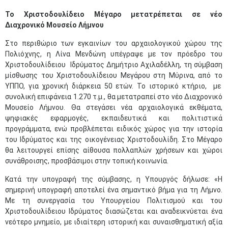
Το Χριστοδουλίδειο Μέγαρο μετατρέπεται σε νέο
Διαχρονικό Μουσείο Λήμνου
Στο περιθώριο των εγκαινίων του αρχαιολογικού χώρου της
Πολιόχνης, η Λίνα Μενδώνη υπέγραψε με τον πρόεδρο του
Χριστοδουλίδειου Ιδρύματος Δημήτριο Αχιλαδέλλη, τη σύμβαση
μίσθωσης του Χριστοδουλίδειου Μεγάρου στη Μύρινα, από το
ΥΠΠΟ, για χρονική διάρκεια 50 ετών. Το ιστορικό κτήριο, με
συνολική επιφάνεια 1.270 τ.μ., θα μετατραπεί στο νέο Διαχρονικό
Μουσείο Λήμνου. Θα στεγάσει νέα αρχαιολογικά εκθέματα,
ψηφιακές εφαρμογές, εκπαιδευτικά και πολιτιστικά
προγράμματα, ενώ προβλέπεται ειδικός χώρος για την ιστορία
του Ιδρύματος και της οικογένειας Χριστοδουλίδη. Στο Μέγαρο
θα λειτουργεί επίσης αίθουσα πολλαπλών χρήσεων και χώροι
συνάθροισης, προσβάσιμοι στην τοπική κοινωνία.
Κατά την υπογραφή της σύμβασης, η Υπουργός δήλωσε: «Η
σημερινή υπογραφή αποτελεί ένα σημαντικό βήμα για τη Λήμνο.
Με τη συνεργασία του Υπουργείου Πολιτισμού και του
Χριστοδουλίδειου Ιδρύματος διασώζεται και αναδεικνύεται ένα
νεότερο μνημείο, με ιδιαίτερη ιστορική και συναισθηματική αξία