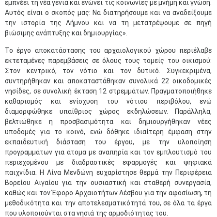
εμπνέει τη νέα γενιά και ενώνει τις κοινωνίες με μνήμη και γνώση.
Αυτός είναι ο σκοπός μας: Να διατηρήσουμε και να αναδείξουμε
την ιστορία της Λήμνου και να τη μετατρέψουμε σε πηγή
βιώσιμης ανάπτυξης και δημιουργίας».
Το έργο αποκατάστασης του αρχαιολογικού χώρου περιέλαβε
εκτεταμένες παρεμβάσεις σε όλους τους τομείς του οικισμού:
Στον κεντρικό, τον νότιο και τον δυτικό. Συγκεκριμένα,
συντηρήθηκαν και αποκαταστάθηκαν συνολικά 22 οικοδομικές
νησίδες, σε συνολική έκταση 12 στρεμμάτων. Πραγματοποιήθηκε
καθαρισμός και ενίσχυση του νότιου περιβόλου, ενώ
διαμορφώθηκε υπαίθριος χώρος εκδηλώσεων. Παράλληλα,
βελτιώθηκε η προσβασιμότητα και δημιουργήθηκαν νέες
υποδομές για το κοινό, ενώ δόθηκε ιδιαίτερη έμφαση στην
εκπαιδευτική διάσταση του έργου, με την υλοποίηση
προγραμμάτων για άτομα με αναπηρία και τον εμπλουτισμό του
περιεχομένου με διαδραστικές εφαρμογές και ψηφιακά
παιχνίδια. Η Λίνα Μενδώνη ευχαρίστησε θερμά την Περιφέρεια
Βορείου Αιγαίου για την ουσιαστική και σταθερή συνεργασία,
καθώς και τον Έφορο Αρχαιοτήτων Λέσβου για την αφοσίωση, τη
μεθοδικότητα και την αποτελεσματικότητά του, σε όλα τα έργα
που υλοποιούνται στα νησιά της αρμοδιότητάς του.