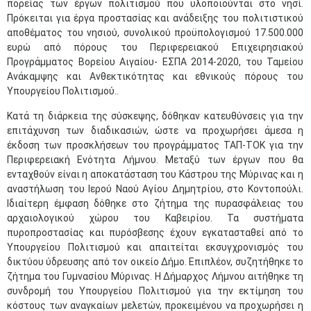
πορείας των έργων πολιτισμού που υλοποιούνται στο νησί.
Πρόκειται για έργα προστασίας και ανάδειξης του πολιτιστικού
αποθέματος του νησιού, συνολικού προϋπολογισμού 17.500.000
ευρώ από πόρους του Περιφερειακού Επιχειρησιακού
Προγράμματος Βορείου Αιγαίου- ΕΣΠΑ 2014-2020, του Ταμείου
Ανάκαμψης και Ανθεκτικότητας και εθνικούς πόρους του
Υπουργείου Πολιτισμού..
Κατά τη διάρκεια της σύσκεψης, δόθηκαν κατευθύνσεις για την
επιτάχυνση των διαδικασιών, ώστε να προχωρήσει άμεσα η
έκδοση των προσκλήσεων του προγράμματος ΤΑΠ-ΤΟΚ για την
Περιφερειακή Ενότητα Λήμνου. Μεταξύ των έργων που θα
ενταχθούν είναι η αποκατάσταση του Κάστρου της Μύρινας και η
αναστήλωση του Ιερού Ναού Αγίου Δημητρίου, στο Κοντοπούλι.
Ιδιαίτερη έμφαση δόθηκε στο ζήτημα της πυρασφάλειας του
αρχαιολογικού χώρου του Καβειρίου. Τα συστήματα
πυροπροστασίας και πυρόσβεσης έχουν εγκατασταθεί από το
Υπουργείου Πολιτισμού και απαιτείται εκσυγχρονισμός του
δικτύου ύδρευσης από τον οικείο Δήμο. Επιπλέον, συζητήθηκε το
ζήτημα του Γυμνασίου Μύρινας. Η Δήμαρχος Λήμνου αιτήθηκε τη
συνδρομή του Υπουργείου Πολιτισμού για την εκτίμηση του
κόστους των αναγκαίων μελετών, προκειμένου να προχωρήσει η