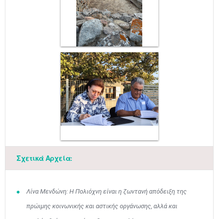
Μαϊ
1
2
•
•
Σχετικά Αρχεία:
3
4
5
6
7
8
9
•
•
•
•
•
•
•
10
11
12
13
14
15
16
Λίνα Μενδώνη: Η Πολιόχνη είναι η ζωντανή απόδειξη της
•
•
•
•
•
•
•
πρώιμης κοινωνικής και αστικής οργάνωσης, αλλά και
17
18
19
20
21
22
23