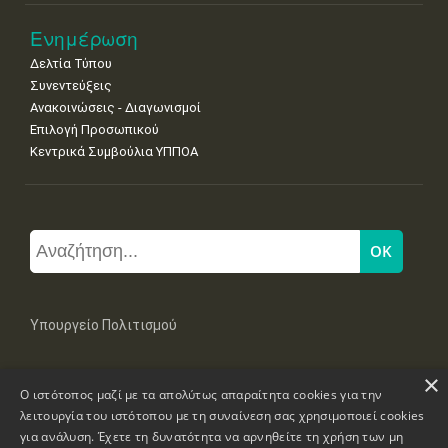
Ενημέρωση
Δελτία Τύπου
Συνεντεύξεις
Ανακοινώσεις - Διαγωνισμοί
Επιλογή Προσωπικού
Κεντρικά Συμβούλια ΥΠΠΟΑ
Υπουργείο Πολιτισμού
×
Μπουμπουλίνας 20-22, 106 82 Αθήνα
Ο ιστότοπος μαζί με τα απολύτως απαραίτητα cookies για την
Τηλ: +30 2131322100, 2131322421
mail: grplk@culture.gr
λειτουργία του ιστότοπου με τη συναίνεση σας χρησιμοποιεί cookies
για ανάλυση. Έχετε τη δυνατότητα να αρνηθείτε τη χρήση των μη