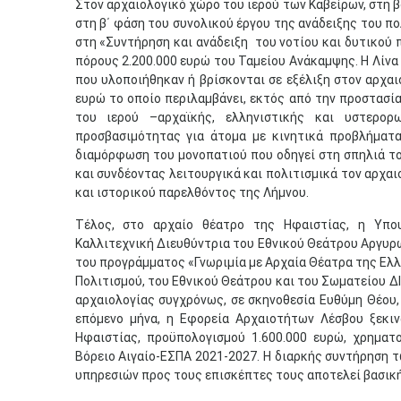
Στον αρχαιολογικό χώρο του ιερού των Καβείρων, στη 
στη β΄ φάση του συνολικού έργου της ανάδειξης του 
στη «Συντήρηση και ανάδειξη του νοτίου και δυτικού 
πόρους 2.200.000 ευρώ του Ταμείου Ανάκαμψης. Η Λίνα
που υλοποιήθηκαν ή βρίσκονται σε εξέλιξη στον αρχα
ευρώ το οποίο περιλαμβάνει, εκτός από την προστασί
του ιερού –αρχαϊκής, ελληνιστικής και υστερορ
προσβασιμότητας για άτομα με κινητικά προβλήματ
διαμόρφωση του μονοπατιού που οδηγεί στη σπηλιά το
και συνδέοντας λειτουργικά και πολιτισμικά τον αρχα
και ιστορικού παρελθόντος της Λήμνου.
Τέλος, στο αρχαίο θέατρο της Ηφαιστίας, η Υπο
Καλλιτεχνική Διευθύντρια του Εθνικού Θεάτρου Αργυρώ
του προγράμματος «Γνωριμία με Αρχαία Θέατρα της Ελλά
Πολιτισμού, του Εθνικού Θεάτρου και του Σωματείου Δ
αρχαιολογίας συγχρόνως, σε σκηνοθεσία Ευθύμη Θέου,
επόμενο μήνα, η Εφορεία Αρχαιοτήτων Λέσβου ξεκι
Ηφαιστίας, προϋπολογισμού 1.600.000 ευρώ, χρηματ
Βόρειο Αιγαίο-ΕΣΠΑ 2021-2027. Η διαρκής συντήρηση 
υπηρεσιών προς τους επισκέπτες τους αποτελεί βασική