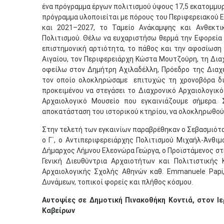
ένα πρόγραμμα έργων πολιτισμού ύψους 17,5 εκατομμυρί
πρόγραμμα υλοποιείται με πόρους του Περιφερειακού 
και 2021–2027, το Ταμείο Ανάκαμψης και Ανθεκτι
Πολιτισμού. Θέλω να ευχαριστήσω θερμά την Εφορεία
επιστημονική αρτιότητα, το πάθος και την αφοσίωση 
Αιγαίου, τον Περιφερειάρχη Κώστα Μουτζούρη, τη Διαχ
οφείλω στον Δημήτρη Αχιλαδέλλη, Πρόεδρο της Διαχε
τον οποίο ολοκληρώσαμε επιτυχώς τη χρονοβόρα δι
προκειμένου να στεγάσει το Διαχρονικό Αρχαιολογικό
Αρχαιολογικό Μουσείο που εγκαινιάζουμε σήμερα. 
αποκατάσταση του ιστορικού κτηρίου, να ολοκληρωθού
Στην τελετή των εγκαινίων παραβρέθηκαν ο Σεβασμιότα
ο Γ΄, ο Αντιπεριφερειάρχης Πολιτισμού Μιχαήλ-Άνθιμ
Δήμαρχος Λήμνου
Ελεονώρα Γεώργα, ο Προϊστάμενος στ
Γενική Διευθύντρια Αρχαιοτήτων και Πολιτιστικής 
Αρχαιολογικής Σχολής Αθηνών καθ. Emmanuele Papi
Δυνάμεων, τοπικοί φορείς και πλήθος κόσμου.
Αυτοψίες σε Δημοτική Πινακοθήκη Κοντιά, στον Ι
Καβείρων