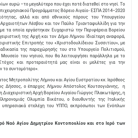
ων ευρώ –το μεγαλύτερο που έχει ποτέ διατεθεί στο νησί. Το
Επιχειρησιακού Προγράμματος Βόρειο Αιγαίο- ΕΣΠΑ 2014–2020
κότητας, αλλά και από εθνικούς πόρους του Υπουργείου
 Αρχαιοτήτων Λέσβου και τον Παύλο Τριανταφυλλίδη για την
με τα οποία εργάστηκαν. Ευχαριστώ την Περιφέρεια Βορείου
ειριστική της Αρχή και τον Δήμο Λήμνου. Ιδιαίτερη αναφορά,
ιριστικής Επιτροπής του «Χριστοδουλίδειου Συσσιτίου», με
αδικασία της παραχώρησής του στο Υπουργείο Πολιτισμού,
 Μουσείο του νησιού, που θα λειτουργήσει παράλληλα με το
Στόχος και προτεραιότητά μας είναι οι μελέτες για την
ν το συντομότερο».
τος Μητροπολίτης Λήμνου και Αγίου Ευστρατίου κκ. Ιερόθεος
ος Δήσσος,
ο έπαρχος Λήμνου Απόστολος Κουτσογιάννης,
η
η Διαχειριστική Αρχή Βορείου Αιγαίου Γιώργος Πλακωτάρης
,
η
Κληρονομιάς Ολυμπία Βικάτου, ο διευθυντής της Ιταλικής
, υπηρεσιακά στελέχη του ΥΠΠΟ, εκπρόσωποι των Ενόπλων
ερό Ναό Αγίου Δημητρίου Κοντοπουλίου και στο Ιερό των