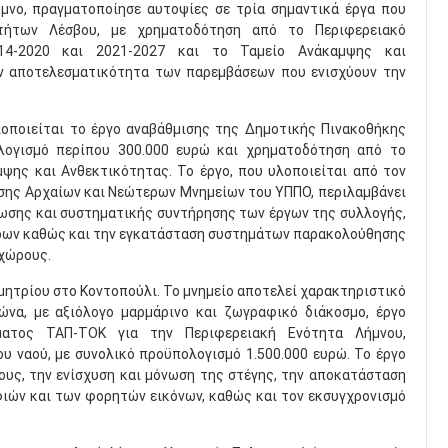
μνο, πραγματοποίησε αυτοψίες σε τρία σημαντικά έργα που
οτήτων Λέσβου, με χρηματοδότηση από το Περιφερειακό
014-2020 και 2021-2027 και το Ταμείο Ανάκαμψης και
ην αποτελεσματικότητα των παρεμβάσεων που ενισχύουν την
λοποιείται το έργο αναβάθμισης της Δημοτικής Πινακοθήκης
λογισμό περίπου 300.000 ευρώ και χρηματοδότηση από το
ψης και Ανθεκτικότητας. Το έργο, που υλοποιείται από τον
ησης Αρχαίων και Νεώτερων Μνημείων του ΥΠΠΟ, περιλαμβάνει
ίωσης και συστηματικής συντήρησης των έργων της συλλογής,
ρων καθώς και την εγκατάσταση συστημάτων παρακολούθησης
χώρους.
μητρίου στο Κοντοπούλι. Το μνημείο αποτελεί χαρακτηριστικό
ώνα, με αξιόλογο μαρμάρινο και ζωγραφικό διάκοσμο, έργο
ματος ΤΑΠ-ΤΟΚ για την Περιφερειακή Ενότητα Λήμνου,
υ ναού, με συνολικό προϋπολογισμό 1.500.000 ευρώ. Το έργο
υς, την ενίσχυση και μόνωση της στέγης, την αποκατάσταση
φιών και των φορητών εικόνων, καθώς και τον εκσυγχρονισμό