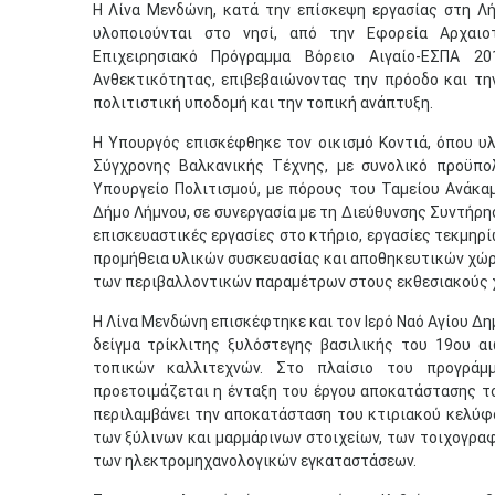
Η Λίνα Μενδώνη, κατά την επίσκεψη εργασίας στη Λή
υλοποιούνται στο νησί, από την Εφορεία Αρχαι
Επιχειρησιακό Πρόγραμμα Βόρειο Αιγαίο-ΕΣΠΑ 2
Ανθεκτικότητας, επιβεβαιώνοντας την πρόοδο και τ
πολιτιστική υποδομή και την τοπική ανάπτυξη.
Η Υπουργός επισκέφθηκε τον οικισμό Κοντιά, όπου υ
Σύγχρονης Βαλκανικής Τέχνης, με συνολικό προϋπο
Υπουργείο Πολιτισμού, με πόρους του Ταμείου Ανάκαμ
Δήμο Λήμνου, σε συνεργασία με τη Διεύθυνσης Συντήρ
επισκευαστικές εργασίες στο κτήριο, εργασίες τεκμηρ
προμήθεια υλικών συσκευασίας και αποθηκευτικών χώ
των περιβαλλοντικών παραμέτρων στους εκθεσιακούς 
Η Λίνα Μενδώνη επισκέφτηκε και τον Ιερό Ναό Αγίου Δη
δείγμα τρίκλιτης ξυλόστεγης βασιλικής του 19ου αι
τοπικών καλλιτεχνών. Στο πλαίσιο του προγράμ
προετοιμάζεται η ένταξη του έργου αποκατάστασης το
περιλαμβάνει την αποκατάσταση του κτιριακού κελύφο
των ξύλινων και μαρμάρινων στοιχείων, των τοιχογρα
των ηλεκτρομηχανολογικών εγκαταστάσεων.