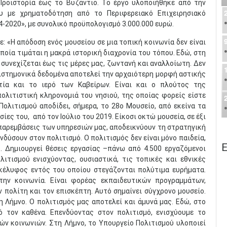
Προϊστορία έως το Βυζάντιο. Το έργο υλοποιήθηκε από την
υ με χρηματοδότηση από το Περιφερειακό Επιχειρησιακό
4-2020», με συνολικό προϋπολογισμό 3.000.000 ευρώ.
: «Η απόδοση ενός μουσείου σε μια τοπική κοινωνία δεν είναι
οποία τιμάται η μακρά ιστορική διαχρονία του τόπου. Εδώ, στη
ι συνεχίζεται έως τις μέρες μας, ζωντανή και αναλλοίωτη. Δεν
πιστημονικά δεδομένα αποτελεί την αρχαιότερη μορφή αστικής
τία και το ιερό των Καβείρων. Είναι και ο πλούτος της
πολιτιστική κληρονομιά του νησιού, της οποίας φορείς είστε
 Πολιτισμού αποδίδει, σήμερα, το 28ο Μουσείο, από εκείνα τα
ίες του, από τον Ιούλιο του 2019. Είκοσι οκτώ μουσεία, σε έξι
 παρεμβάσεις των υπηρεσιών μας, αποδεικνύουν τη στρατηγική
ύσουν στον πολιτισμό. Ο πολιτισμός δεν είναι μόνο παιδεία,
Ε
ο. Δημιουργεί θέσεις εργασίας –πάνω από 4.500 εργαζόμενοι
ιτισμού ενισχύοντας, ουσιαστικά, τις τοπικές και εθνικές
 κέλυφος εντός του οποίου στεγάζονται πολύτιμα ευρήματα.
την κοινωνία. Είναι φορέας εκπαιδευτικών προγραμμάτων,
 πολίτη και τον επισκέπτη. Αυτό σημαίνει σύγχρονο μουσείο.
 Λήμνο. Ο πολιτισμός μας αποτελεί και άμυνά μας. Εδώ, στο
ό τον καθένα. Επενδύοντας στον πολιτισμό, ενισχύουμε το
ν κοινωνιών. Στη Λήμνο, το Υπουργείο Πολιτισμού υλοποιεί