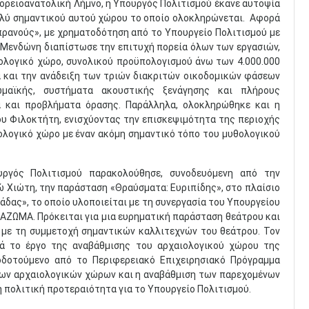
βορειοανατολική Λήμνο, η Υπουργός Πολιτισμού έκανε αυτοψία
πολύ σημαντικού αυτού χώρου το οποίο ολοκληρώνεται. Αφορά
πρανούς», με χρηματοδότηση από το Υπουργείο Πολιτισμού με
 Μενδώνη διαπίστωσε την επιτυχή πορεία όλων των εργασιών,
ιολογικό χώρο, συνολικού προϋπολογισμού άνω των 4.000.000
α και την ανάδειξη των τριών διακριτών οικοδομικών φάσεων
ωμαϊκής, συστήματα ακουστικής ξενάγησης και πλήρους
α και προβλήματα όρασης. Παράλληλα, ολοκληρώθηκε και η
υ Φιλοκτήτη, ενισχύοντας την επισκεψιμότητα της περιοχής
ιολογικό χώρο με έναν ακόμη σημαντικό τόπο του μυθολογικού
υργός Πολιτισμού παρακολούθησε, συνοδευόμενη από την
 Χιώτη, την παράσταση «Θραύσματα: Ευριπίδης», στο πλαίσιο
δας», το οποίο υλοποιείται με τη συνεργασία του Υπουργείου
ΙΑΖΩΜΑ. Πρόκειται για μια ευρηματική παράσταση θεάτρου και
 με τη συμμετοχή σημαντικών καλλιτεχνών του θεάτρου. Τον
νά το έργο της αναβάθμισης του αρχαιολογικού χώρου της
οδοτούμενο από το Περιφερειακό Επιχειρησιακό Πρόγραμμα
των αρχαιολογικών χώρων και η αναβάθμιση των παρεχομένων
 πολιτική προτεραιότητα για το Υπουργείο Πολιτισμού.