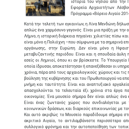
ιστορία του νησιού από την 
Εφορεία Αρχαιοτήτων Λέσβο
Πρόγραμμα «Βόρειο Αιγαίο 201
Κατά την τελετή των εγκαινίων, η Λίνα Μενδώνη δήλωσε
απλώς ένα χαρμόσυνο γεγονός. Είναι μια πράξη με την 
Λήμνο, η ιστορική διάρκεια πηγαίνει χιλιετίες πίσω κα
είναι μόνο η Πολιόχνη –που σύμφωνα με τα σημερινά ε
οργάνωσης, στην Ευρώπη. Δεν είναι μόνο η Ηφαισ
μεταβυζαντινής περιόδου. Είναι και η σπουδαία άυλη 
εσείς οι Λημνιοί, όπου κι αν βρίσκεστε. Το Υπουργείο
οποία ίδρυσαν, αποκατέστησαν ή επανεξέθεσαν οι υπηρεσ
χρόνια, πέρα από τους αρχαιολογικούς χώρους και τις
βούληση της κυβέρνησης και του Πρωθυπουργού να επενδ
μνήμη και ταυτότητα. Είναι και αναπτυξιακό εργαλεί
απασχολούνται τα τελευταία έξι χρόνια στα έργα πολ
οικονομίες. Ένα μουσείο σήμερα δεν είναι απλώς ένα
Είναι ένας ζωντανός χώρος που συνδιαλέγεται με 
κοινωνικών δράσεων, και διαρκούς επικοινωνίας με τον
Και αυτό ακριβώς το Μουσείο παραδίδουμε σήμερα στη
ακριτικό Αιγαίο, το αντιλαμβάνεστε περισσότερο απ
συλλογικό φρόνημα και την αυτοπεποίθηση των τοπικώ