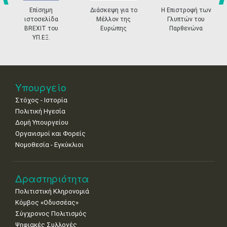
prev
ne
Επίσημη
Διάσκεψη για το
Η Επιστροφή των
11
12
13
14
15
16
17
ιστοσελίδα
Μέλλον της
Γλυπτών του
•
•
•
•
•
•
•
BREXIT του
Ευρώπης
Παρθενώνα
ΥΠ.ΕΞ.
18
19
20
21
22
23
24
•
•
•
•
•
•
•
25
26
27
28
29
30
31
•
•
•
•
•
•
•
Υπουργείο
Στόχος - Ιστορία
Πολιτική Ηγεσία
Δομή Υπουργείου
Οργανισμοί και Φορείς
Νομοθεσία - Εγκύκλιοι
Δραστηριότητα
Πολιτιστική Κληρονομιά
Κόμβος «Οδυσσέας»
Σύγχρονος Πολιτισμός
Ψηφιακές Συλλογές