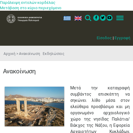
Παράλειψη εντολών κορδέλας
Μετάβαση στο κύριο περιεχόμενο
ελ
en
Search
Menu
Είσοδος
|
Εγγραφή
Αρχική
Ανακοίνωση Εκδηλώσεις
Ανακοίνωση
​Μετά την καταγραφή
συμβάντος επισκέπτη να
σηκώνει λίθο μέσα στον
ελεύθερα προσβάσιμο και μη
οργανωμένο αρχαιολογικό
χώρο της νησίδας Παλάτια/
Βάκχος της Νάξου, η Εφορεία
Αρχαιοτήτων Κυκλάδων,