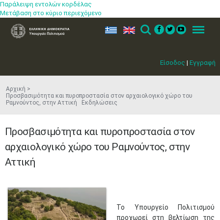
Παράλειψη εντολών κορδέλας
Μετάβαση στο κύριο περιεχόμενο
ελ
en
Search
Menu
Είσοδος
|
Εγγραφή
Αρχική
Προσβασιμότητα και πυροπροστασία στον αρχαιολογικό χώρο του
Ραμνούντος, στην Αττική Εκδηλώσεις
Προσβασιμότητα και πυροπροστασία στον
αρχαιολογικό χώρο του Ραμνούντος, στην
Αττική
Το Υπουργείο Πολιτισμού
προχωρεί στη βελτίωση της