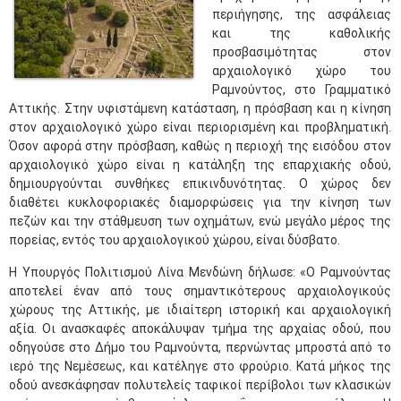
περιήγησης, της ασφάλειας
και της καθολικής
προσβασιμότητας στον
αρχαιολογικό χώρο του
Ραμνούντος, στο Γραμματικό
Αττικής. Στην υφιστάμενη κατάσταση, η πρόσβαση και η κίνηση
στον αρχαιολογικό χώρο είναι περιορισμένη και προβληματική.
Όσον αφορά στην πρόσβαση, καθώς η περιοχή της εισόδου στον
αρχαιολογικό χώρο είναι η κατάληξη της επαρχιακής οδού,
δημιουργούνται συνθήκες επικινδυνότητας. Ο χώρος δεν
διαθέτει κυκλοφοριακές διαμορφώσεις για την κίνηση των
πεζών και την στάθμευση των οχημάτων, ενώ μεγάλο μέρος της
πορείας, εντός του αρχαιολογικού χώρου, είναι δύσβατο.
Η Υπουργός Πολιτισμού Λίνα Μενδώνη δήλωσε: «Ο Ραμνούντας
αποτελεί έναν από τους σημαντικότερους αρχαιολογικούς
χώρους της Αττικής, με ιδιαίτερη ιστορική και αρχαιολογική
αξία. Οι ανασκαφές αποκάλυψαν τμήμα της αρχαίας οδού, που
οδηγούσε στο Δήμο του Ραμνούντα, περνώντας μπροστά από το
ιερό της Νεμέσεως, και κατέληγε στο φρούριο. Κατά μήκος της
οδού ανεσκάφησαν πολυτελείς ταφικοί περίβολοι των κλασικών