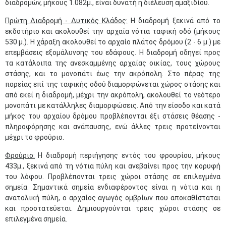
διαδρομών, μήκους 1.082μ., είναι δυνατή η διέλευση αμαξιδίου.
Πρώτη Διαδρομή - Δυτικός Κλάδος:
Η διαδρομή ξεκινά από το
εκδοτήριο και ακολουθεί την αρχαία νότια ταφική οδό (μήκους
530 μ.). Η χάραξη ακολουθεί το αρχαίο πλάτος δρόμου (2 - 6 μ.) με
επεμβάσεις εξομάλυνσης του εδάφους. Η διαδρομή οδηγεί προς
τα κατάλοιπα της ανεσκαμμένης αρχαίας οικίας, τους χώρους
στάσης, και το μονοπάτι έως την ακρόπολη. Στο πέρας της
πορείας επί της ταφικής οδού διαμορφώνεται χώρος στάσης και
από εκεί η διαδρομή, μέχρι την ακρόπολη, ακολουθεί το νεότερο
μονοπάτι με κατάλληλες διαμορφώσεις. Από την είσοδο και κατά
μήκος του αρχαίου δρόμου προβλέπονται έξι στάσεις θέασης -
πληροφόρησης και ανάπαυσης, ενώ άλλες τρεις προτείνονται
μέχρι το φρούριο.
Φρούριο:
Η διαδρομή περιήγησης εντός του φρουρίου, μήκους
433μ., ξεκινά από τη νότια πύλη και ανεβαίνει προς την κορυφή
του λόφου. Προβλέπονται τρεις χώροι στάσης σε επιλεγμένα
σημεία. Σημαντικά σημεία ενδιαφέροντος είναι η νότια και η
ανατολική πύλη, ο αρχαίος αγωγός ομβρίων που αποκαθίσταται
και προστατεύεται. Δημιουργούνται τρεις χώροι στάσης σε
επιλεγμένα σημεία.