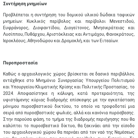
Συντήρηση μνημείων
Προβλέπεται η συντήρηση του δομικού υλικού δώδεκα ταφικών
μνημείων: Κυκλικός περίβολος και περίβολοι Μενεστιδού,
Ευφράνορος, Διοφαντίδου, Διογείτονος, Μνησικράτειας και
Λυσίππου, Πυθάρχου, Αριστόκλειας και Αντιμάχου, Φανοκράτους,
Ιεροκλέους, Αθηνοδώρου και Δρομοκλή, και των Ειτεαίων.
Πυροπροστασία
Καθώς ο αρχαιολογικός χώρος βρίσκεται σε δασικό περιβάλλον,
εντάχθηκε στο Μνημόνιο Συνεργασίας Υπουργείου Πολιτισμού
και Υπουργείου Κλιματικής Κρίσης και Πολιτικής Προστασίας, το
2024. Αποφασίστηκε η κάλυψη, κατά προτεραιότητα, της
υφιστάμενης κύριας διαδρομής επίσκεψης με την εγκατάσταση
μόνιμου πυροσβεστικού δικτύου, το οποίο να τροφοδοτεί μια
σειρά από πυροσβεστικές φωλιές, αλλά και κανόνια πυρόσβεσης.
Στην παρούσα φάση, το τμήμα της διαδρομής περιήγησης που θα
καλύπτει το πυροσβεστικό δίκτυο, θα ξεκινάει από την είσοδο
του αρχαιολογικού χώρου θα περνάει από τον ναό της Νεμέσεως