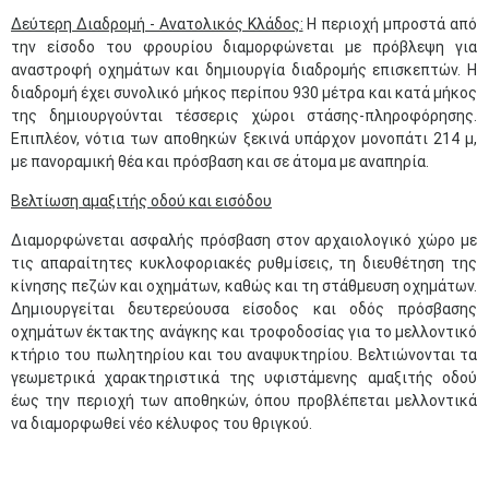
Δεύτερη Διαδρομή - Ανατολικός Κλάδος:
Η περιοχή μπροστά από
την είσοδο του φρουρίου διαμορφώνεται με πρόβλεψη για
αναστροφή οχημάτων και δημιουργία διαδρομής επισκεπτών. Η
διαδρομή έχει συνολικό μήκος περίπου 930 μέτρα και κατά μήκος
της δημιουργούνται τέσσερις χώροι στάσης-πληροφόρησης.
Επιπλέον, νότια των αποθηκών ξεκινά υπάρχον μονοπάτι 214 μ,
με πανοραμική θέα και πρόσβαση και σε άτομα με αναπηρία.
Βελτίωση αμαξιτής οδού και εισόδου
Διαμορφώνεται ασφαλής πρόσβαση στον αρχαιολογικό χώρο με
τις απαραίτητες κυκλοφοριακές ρυθμίσεις, τη διευθέτηση της
κίνησης πεζών και οχημάτων, καθώς και τη στάθμευση οχημάτων.
Δημιουργείται δευτερεύουσα είσοδος και οδός πρόσβασης
οχημάτων έκτακτης ανάγκης και τροφοδοσίας για το μελλοντικό
κτήριο του πωλητηρίου και του αναψυκτηρίου. Βελτιώνονται τα
γεωμετρικά χαρακτηριστικά της υφιστάμενης αμαξιτής οδού
έως την περιοχή των αποθηκών, όπου προβλέπεται μελλοντικά
να διαμορφωθεί νέο κέλυφος του θριγκού.