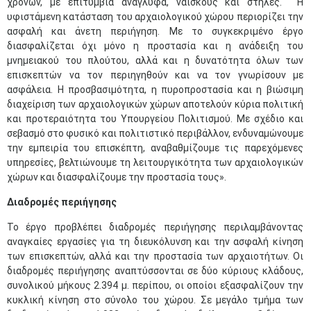
χρόνων, με επιτύμβια ανάγλυφα, ναΐσκους και στήλες. Η
υφιστάμενη κατάσταση του αρχαιολογικού χώρου περιορίζει την
ασφαλή και άνετη περιήγηση. Με το συγκεκριμένο έργο
διασφαλίζεται όχι μόνο η προστασία και η ανάδειξη του
μνημειακού του πλούτου, αλλά και η δυνατότητα όλων των
επισκεπτών να τον περιηγηθούν και να τον γνωρίσουν με
ασφάλεια. Η προσβασιμότητα, η πυροπροστασία και η βιώσιμη
διαχείριση των αρχαιολογικών χώρων αποτελούν κύρια πολιτική
και προτεραιότητα του Υπουργείου Πολιτισμού. Με σχέδιο και
σεβασμό στο φυσικό και πολιτιστικό περιβάλλον, ενδυναμώνουμε
την εμπειρία του επισκέπτη, αναβαθμίζουμε τις παρεχόμενες
υπηρεσίες, βελτιώνουμε τη λειτουργικότητα των αρχαιολογικών
χώρων και διασφαλίζουμε την προστασία τους».
Διαδρομές περιήγησης
Το έργο προβλέπει διαδρομές περιήγησης περιλαμβάνοντας
αναγκαίες εργασίες για τη διευκόλυνση και την ασφαλή κίνηση
των επισκεπτών, αλλά και την προστασία των αρχαιοτήτων. Οι
διαδρομές περιήγησης αναπτύσσονται σε δύο κύριους κλάδους,
συνολικού μήκους 2.394 μ. περίπου, οι οποίοι εξασφαλίζουν την
κυκλική κίνηση στο σύνολο του χώρου. Σε μεγάλο τμήμα των