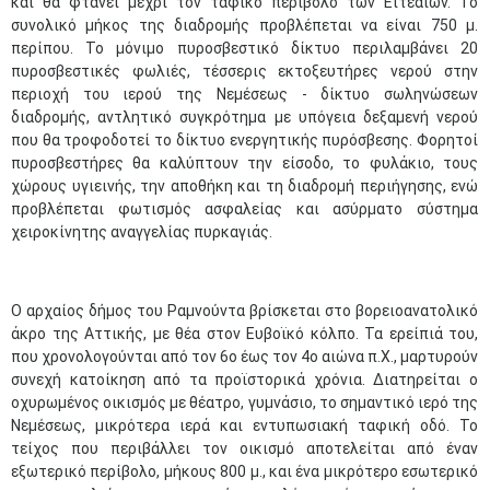
και θα φτάνει μέχρι τον ταφικό περίβολο των Ειτεαίων. Το
συνολικό μήκος της διαδρομής προβλέπεται να είναι 750 μ.
περίπου. Το μόνιμο πυροσβεστικό δίκτυο περιλαμβάνει 20
πυροσβεστικές φωλιές, τέσσερις εκτοξευτήρες νερού στην
περιοχή του ιερού της Νεμέσεως - δίκτυο σωληνώσεων
διαδρομής, αντλητικό συγκρότημα με υπόγεια δεξαμενή νερού
που θα τροφοδοτεί το δίκτυο ενεργητικής πυρόσβεσης. Φορητοί
πυροσβεστήρες θα καλύπτουν την είσοδο, το φυλάκιο, τους
χώρους υγιεινής, την αποθήκη και τη διαδρομή περιήγησης, ενώ
προβλέπεται φωτισμός ασφαλείας και ασύρματο σύστημα
χειροκίνητης αναγγελίας πυρκαγιάς.
Ο αρχαίος δήμος του Ραμνούντα βρίσκεται στο βορειοανατολικό
άκρο της Αττικής, με θέα στον Ευβοϊκό κόλπο. Τα ερείπιά του,
που χρονολογούνται από τον 6ο έως τον 4ο αιώνα π.Χ., μαρτυρούν
συνεχή κατοίκηση από τα προϊστορικά χρόνια. Διατηρείται ο
οχυρωμένος οικισμός με θέατρο, γυμνάσιο, το σημαντικό ιερό της
Νεμέσεως, μικρότερα ιερά και εντυπωσιακή ταφική οδό. Το
τείχος που περιβάλλει τον οικισμό αποτελείται από έναν
εξωτερικό περίβολο, μήκους 800 μ., και ένα μικρότερο εσωτερικό