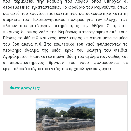
που περικλείει την κορυφή του λόφου όπου υπήρχαν οι
στρατιωτικές εγκαταστάσεις. Το φρούριο του Ραμνούντα, όπως
και αυτό του Σουνίου, πιστεύεται πως κατασκευάστηκε κατά τη
διάρκεια του Πελοποννησιακού πολέμου για τον έλεγχο των
πλοίων που μετέφεραν σιτηρά προς την Αθήνα. Ο πρώτος
πώρινος δωρικός ναός της Νεμέσεως καταστράφηκε από τους
Πέρσες το 480 π.Χ. και νέος μεγαλύτερος κτίστηκε μετά τα μέσα
του 5ου αιώνα π.Χ. Στο εσωτερικό του ναού φυλασσόταν το
περίφημο άγαλμα της θεάς, έργο του μαθητή του Φειδία,
Αγοράκριτου. Η αποκατεστημένη βάση του αγάλματος, καθώς και
ο αποκατεστημένος θριγκός του ναού φυλάσσονται σε
εργοταξιακό στέγαστρο εντός του αρχαιολογικού χώρου. ​
Φωτογραφίες: