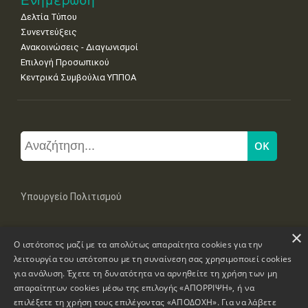
Δελτία Τύπου
Συνεντεύξεις
Ανακοινώσεις - Διαγωνισμοί
Επιλογή Προσωπικού
Κεντρικά Συμβούλια ΥΠΠΟΑ
Υπουργείο Πολιτισμού
×
Μπουμπουλίνας 20-22, 106 82 Αθήνα
Ο ιστότοπος μαζί με τα απολύτως απαραίτητα cookies για την
Τηλ: +30 2131322100, 2131322421
mail: grplk@culture.gr
λειτουργία του ιστότοπου με τη συναίνεση σας χρησιμοποιεί cookies
για ανάλυση. Έχετε τη δυνατότητα να αρνηθείτε τη χρήση των μη
απαραίτητων cookies μέσω της επιλογής «ΑΠΟΡΡΙΨΗ», ή να
επιλέξετε τη χρήση τους επιλέγοντας «ΑΠΟΔΟΧΗ». Για να λάβετε