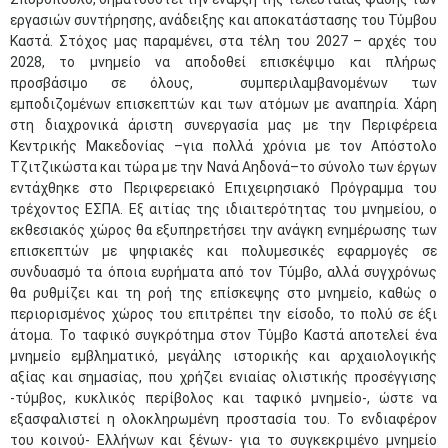
εργασιών συντήρησης, ανάδειξης και αποκατάστασης του Τύμβου
Καστά. Στόχος μας παραμένει, στα τέλη του 2027 – αρχές του
2028, το μνημείο να αποδοθεί επισκέψιμο και πλήρως
προσβάσιμο σε όλους, συμπεριλαμβανομένων των
εμποδιζομένων επισκεπτών και των ατόμων με αναπηρία. Χάρη
στη διαχρονικά άριστη συνεργασία μας με την Περιφέρεια
Κεντρικής Μακεδονίας –για πολλά χρόνια με τον Απόστολο
Τζιτζικώστα και τώρα με την Νανά Αηδονά–το σύνολο των έργων
εντάχθηκε στο Περιφερειακό Επιχειρησιακό Πρόγραμμα του
τρέχοντος ΕΣΠΑ. Εξ αιτίας της ιδιαιτερότητας του μνημείου, ο
εκθεσιακός χώρος θα εξυπηρετήσει την ανάγκη ενημέρωσης των
επισκεπτών με ψηφιακές και πολυμεσικές εφαρμογές σε
συνδυασμό τα όποια ευρήματα από τον Τύμβο, αλλά συγχρόνως
θα ρυθμίζει και τη ροή της επίσκεψης στο μνημείο, καθώς ο
περιορισμένος χώρος του επιτρέπει την είσοδο, το πολύ σε έξι
άτομα. Το ταφικό συγκρότημα στον Τύμβο Καστά αποτελεί ένα
μνημείο εμβληματικό, μεγάλης ιστορικής και αρχαιολογικής
αξίας και σημασίας, που χρήζει ενιαίας ολιστικής προσέγγισης
-τύμβος, κυκλικός περίβολος και ταφικό μνημείο-, ώστε να
εξασφαλιστεί η ολοκληρωμένη προστασία του. Το ενδιαφέρον
του κοινού- Ελλήνων και ξένων- για το συγκεκριμένο μνημείο