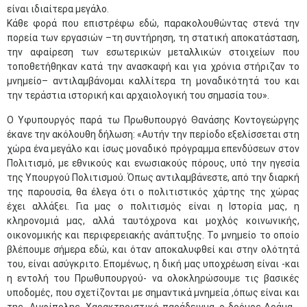
είναι ιδιαίτερα μεγάλο.
Κάθε φορά που επιστρέφω εδώ, παρακολουθώντας στενά την
πορεία των εργασιών –τη συντήρηση, τη στατική αποκατάσταση,
την αφαίρεση των εσωτερικών μεταλλικών στοιχείων που
τοποθετήθηκαν κατά την ανασκαφή και για χρόνια στήριζαν το
μνημείο– αντιλαμβάνομαι καλλίτερα τη μοναδικότητά του και
την τεράστια ιστορική και αρχαιολογική του σημασία του».
Ο Υφυπουργός παρά τω Πρωθυπουργό Θανάσης Κοντογεώργης
έκανε την ακόλουθη δήλωση: «Αυτήν την περίοδο εξελίσσεται στη
χώρα ένα μεγάλο και ίσως μοναδικό πρόγραμμα επενδύσεων στον
Πολιτισμό, με εθνικούς και ενωσιακούς πόρους, υπό την ηγεσία
της Υπουργού Πολιτισμού. Όπως αντιλαμβάνεστε, από την διαρκή
της παρουσία, θα έλεγα ότι ο πολιτιστικός χάρτης της χώρας
έχει αλλάξει. Για μας ο πολιτισμός είναι η Ιστορία μας, η
κληρονομιά μας, αλλά ταυτόχρονα και μοχλός κοινωνικής,
οικονομικής και περιφερειακής ανάπτυξης. Το μνημείο το οποίο
βλέπουμε σήμερα εδώ, και όταν αποκαλυφθεί και στην ολότητά
του, είναι ασύγκριτο. Επομένως, η δική μας υποχρέωση είναι -και
η εντολή του Πρωθυπουργού- να ολοκληρώσουμε τις βασικές
υποδομές, που σχετίζονται με σημαντικά μνημεία ,όπως είναι και