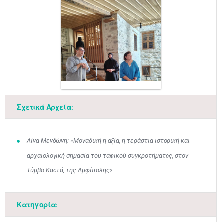
Μαϊ
1
2
•
•
Σχετικά Αρχεία:
3
4
5
6
7
8
9
•
•
•
•
•
•
•
10
11
12
13
14
15
16
Λίνα Μενδώνη: «Μοναδική η αξία, η τεράστια ιστορική και
•
•
•
•
•
•
•
αρχαιολογική σημασία του ταφικού συγκροτήματος, στον
17
18
19
20
21
22
23
Τύμβο Καστά, της Αμφίπολης»
•
•
•
•
•
•
•
•
•
•
•
•
•
24
25
26
27
28
29
30
•
•
•
•
•
•
•
Κατηγορία: