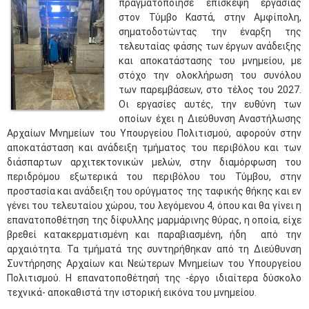
πραγματοποίησε επίσκεψη εργασίας
στον Τύμβο Καστά, στην Αμφίπολη,
σηματοδοτώντας την έναρξη της
τελευταίας φάσης των έργων ανάδειξης
και αποκατάστασης του μνημείου, με
στόχο την ολοκλήρωση του συνόλου
των παρεμβάσεων, στο τέλος του 2027.
Οι εργασίες αυτές, την ευθύνη των
οποίων έχει η Διεύθυνση Αναστήλωσης
Αρχαίων Μνημείων του Υπουργείου Πολιτισμού, αφορούν στην
αποκατάσταση και ανάδειξη τμήματος του περιβόλου και των
διάσπαρτων αρχιτεκτονικών μελών, στην διαμόρφωση του
περιδρόμου εξωτερικά του περιβόλου του Τύμβου, στην
προστασία και ανάδειξη του ορύγματος της ταφικής θήκης και εν
γένει του τελευταίου χώρου, του λεγόμενου 4, όπου και θα γίνει η
επανατοποθέτηση της δίφυλλης μαρμάρινης θύρας, η οποία, είχε
βρεθεί κατακερματισμένη και παραβιασμένη, ήδη από την
αρχαιότητα. Τα τμήματά της συντηρήθηκαν από τη Διεύθυνση
Συντήρησης Αρχαίων και Νεώτερων Μνημείων του Υπουργείου
Πολιτισμού. Η επανατοποθέτησή της -έργο ιδιαίτερα δύσκολο
τεχνικά- αποκαθιστά την ιστορική εικόνα του μνημείου.