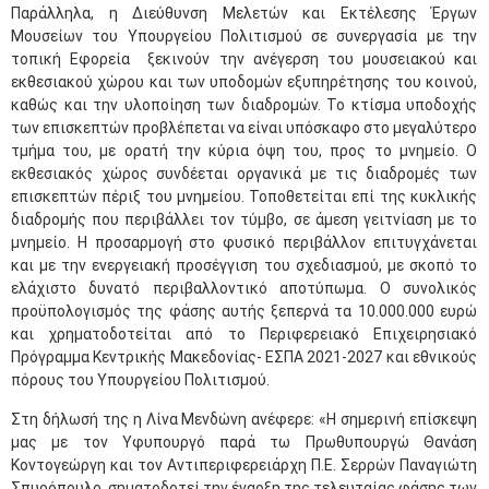
Παράλληλα, η Διεύθυνση Μελετών και Εκτέλεσης Έργων
Μουσείων του Υπουργείου Πολιτισμού σε συνεργασία με την
τοπική Εφορεία ξεκινούν την ανέγερση του μουσειακού και
εκθεσιακού χώρου και των υποδομών εξυπηρέτησης του κοινού,
καθώς και την υλοποίηση των διαδρομών. Το κτίσμα υποδοχής
των επισκεπτών προβλέπεται να είναι υπόσκαφο στο μεγαλύτερο
τμήμα του, με ορατή την κύρια όψη του, προς το μνημείο. Ο
εκθεσιακός χώρος συνδέεται οργανικά με τις διαδρομές των
επισκεπτών πέριξ του μνημείου. Τοποθετείται επί της κυκλικής
διαδρομής που περιβάλλει τον τύμβο, σε άμεση γειτνίαση με το
μνημείο. Η προσαρμογή στο φυσικό περιβάλλον επιτυγχάνεται
και με την ενεργειακή προσέγγιση του σχεδιασμού, με σκοπό το
ελάχιστο δυνατό περιβαλλοντικό αποτύπωμα. Ο συνολικός
προϋπολογισμός της φάσης αυτής ξεπερνά τα 10.000.000 ευρώ
και χρηματοδοτείται από το Περιφερειακό Επιχειρησιακό
Πρόγραμμα Κεντρικής Μακεδονίας- ΕΣΠΑ 2021-2027 και εθνικούς
πόρους του Υπουργείου Πολιτισμού.
Στη δήλωσή της η Λίνα Μενδώνη ανέφερε: «Η σημερινή επίσκεψη
μας με τον Υφυπουργό παρά τω Πρωθυπουργώ Θανάση
Κοντογεώργη και τον Αντιπεριφερειάρχη Π.Ε. Σερρών Παναγιώτη
Σπυρόπουλο, σηματοδοτεί την έναρξη της τελευταίας φάσης των