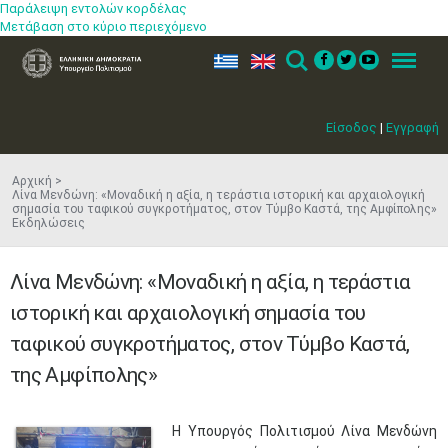
Παράλειψη εντολών κορδέλας
Μετάβαση στο κύριο περιεχόμενο
ελ
en
Search
Menu
Είσοδος
|
Εγγραφή
Αρχική
Λίνα Μενδώνη: «Μοναδική η αξία, η τεράστια ιστορική και αρχαιολογική
σημασία του ταφικού συγκροτήματος, στον Τύμβο Καστά, της Αμφίπολης»
Εκδηλώσεις
Λίνα Μενδώνη: «Μοναδική η αξία, η τεράστια
ιστορική και αρχαιολογική σημασία του
ταφικού συγκροτήματος, στον Τύμβο Καστά,
της Αμφίπολης»
​Η Υπουργός Πολιτισμού Λίνα Μενδώνη