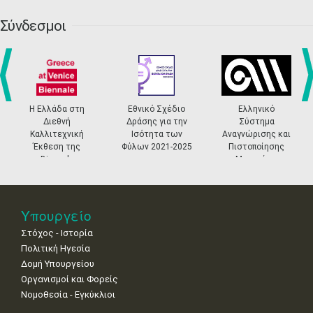
20
21
22
23
24
25
26
•
•
•
•
•
•
•
Σύνδεσμοι
27
28
29
30
Οκτ
1
2
3
•
•
•
•
•
•
•
4
5
6
7
8
9
10
•
•
•
•
•
•
•
prev
ne
άδα στη
Εθνικό Σχέδιο
Ελληνικό
Ενταγμένα
11
12
13
14
15
16
17
εθνή
Δράσης για την
Σύστημα
στο ΕΣΠΑ 
•
•
•
•
•
•
•
τεχνική
Ισότητα των
Αναγνώρισης και
2027
ση της
Φύλων 2021-2025
Πιστοποίησης
18
19
20
21
22
23
24
nnale
Μουσείων
•
•
•
•
•
•
•
ετίας
25
26
27
28
29
30
31
•
•
•
•
•
•
•
Υπουργείο
Στόχος - Ιστορία
Πολιτική Ηγεσία
Δομή Υπουργείου
Οργανισμοί και Φορείς
Νομοθεσία - Εγκύκλιοι