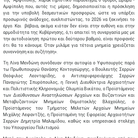
της Αμφίπολης. Χαρακτηριστικό παράδειγμα, ο δρόμος Δράμα -
Αμφίπολη που, αυτές τις μέρες, δημοσιοποιείται η πρόσκληση
για την υποβολή δεσμευτικών προσφορών, ώστε να υπάρξει
προσωρινός ανάδοχος, ευελπιστώντας, το 2026 να ξεκινήσει το
έργο. Και βέβαια, ακόμα κιόταν δεν είναι στην ευθύνη και στην
αρμοδιότητα της Κυβέρνησης, ό,τι απαιτεί τη συνεργασία μας με
την αυτοδιοίκηση πρώτου και δεύτερου βαθμού, είναι προφανές
ότι θα το κάνουμε. Όταν μιλάμε για τέτοια μνημεία χρειάζεται
συνεννόηση και συζήτηση».​
Τη Λίνα Μενδώνη συνόδευαν στην αυτοψία ο Υφυπουργός παρά
τω Πρωθυπουργώ Θανάσης Κοντογεώργης, ο Βουλευτής Σερρών
Θεόφιλος Λεονταρίδης, ο Αντιπεριφερειάρχης Σερρών
Παναγιώτης Σπυρόπουλος, η Γενική Διευθύντρια Αρχαιοτήτων
και Πολιτιστικής Κληρονομιάς Ολυμπία Βικάτου, ο Προϊστάμενος
των Διεύθυνσεων Αναστηλώσεων Αρχαίων και Βυζαντινών και
Μεταβυζαντινών Μνημείων Θεμιστοκλής Βλαχούλης, ο
Προϊστάμενος του Τμήματος Μελετών Αρχαίων Μνημείων
Μιχάλης Λεφαντζής, η Προϊσταμένη της Εφορείας Αρχαιοτήτων
Σερρών Δημητρία Μαλαμίδου, καθώς και υπηρεσιακά στελέχη
του Υπουργείου Πολιτισμού.