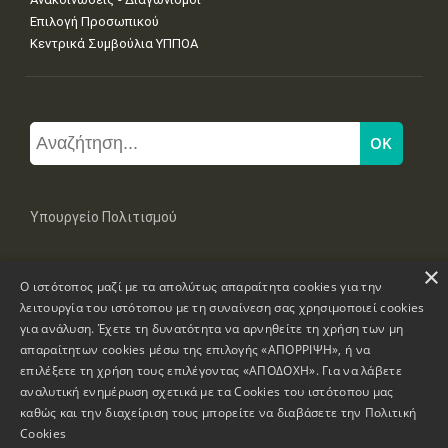
Επιλογή Προσωπικού
Κεντρικά Συμβούλια ΥΠΠΟΑ
Υπουργείο Πολιτισμού
×
Μπουμπουλίνας 20-22, 106 82 Αθήνα
Ο ιστότοπος μαζί με τα απολύτως απαραίτητα cookies για την
Τηλ: +30 2131322100, 2131322421
mail: grplk@culture.gr
λειτουργία του ιστότοπου με τη συναίνεση σας χρησιμοποιεί cookies
για ανάλυση. Έχετε τη δυνατότητα να αρνηθείτε τη χρήση των μη
απαραίτητων cookies μέσω της επιλογής «ΑΠΟΡΡΙΨΗ», ή να
επιλέξετε τη χρήση τους επιλέγοντας «ΑΠΟΔΟΧΗ». Για να λάβετε
αναλυτική ενημέρωση σχετικά με τα Cookies του ιστότοπου μας
καθώς και την διαχείριση τους μπορείτε να διαβάσετε την
Πολιτική
Πνευματικά Δικαιώματα © 1995-2026 Υπουργείο Πολιτισμού
Cookies