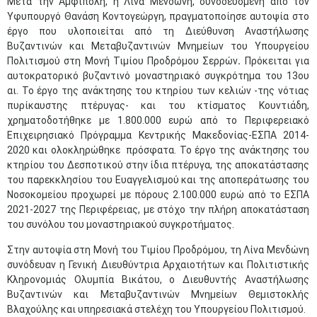
Μετά την Αμφίπολη, η Λίνα Μενδώνη, συνοδευόμενη από τον
Υφυπουργό Θανάση Κοντογεώργη, πραγματοποίησε αυτοψία στο
έργο που υλοποιείται από τη Διεύθυνση Αναστήλωσης
Βυζαντινών και Μεταβυζαντινών Μνημείων του Υπουργείου
Πολιτισμού στη Μονή Τιμίου Προδρόμου Σερρών
.
Πρόκειται για
αυτοκρατορικό βυζαντινό μοναστηριακό συγκρότημα του 13ου
αι. Το έργο της ανάκτησης του κτηρίου των κελιών -της νότιας
πυρίκαυστης πτέρυγας- και του κτίσματος Κουντιάδη,
χρηματοδοτήθηκε με 1.800.000 ευρώ από το Περιφερειακό
Επιχειρησιακό Πρόγραμμα Κεντρικής Μακεδονίας-ΕΣΠΑ 2014-
2020 και ολοκληρώθηκε πρόσφατα. Το έργο της ανάκτησης του
κτηρίου του Δεσποτικού στην ίδια πτέρυγα, της αποκατάστασης
του παρεκκλησίου του Ευαγγελισμού και της αποπεράτωσης του
Νοσοκομείου προχωρεί με πόρους 2.100.000 ευρώ από το ΕΣΠΑ
2021-2027 της Περιφέρειας, με στόχο την πλήρη αποκατάσταση
του συνόλου του μοναστηριακού συγκροτήματος.
Στην αυτοψία στη Μονή του Τιμίου Προδρόμου, τη Λίνα Μενδώνη
συνόδευαν η Γενική Διευθύντρια Αρχαιοτήτων και Πολιτιστικής
Κληρονομιάς Ολυμπία Βικάτου, ο Διευθυντής Αναστήλωσης
Βυζαντινών και Μεταβυζαντινών Μνημείων Θεμιστοκλής
Βλαχούλης και υπηρεσιακά στελέχη του Υπουργείου Πολιτισμού.