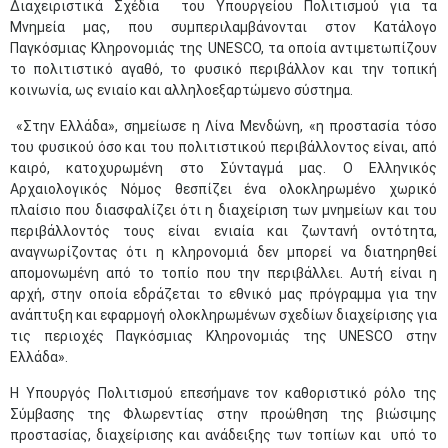
Διαχειριστικά Σχέδια του Υπουργείου Πολιτισμού για τα
Μνημεία μας, που συμπεριλαμβάνονται στον Κατάλογο
Παγκόσμιας Κληρονομιάς της UNESCO, τα οποία αντιμετωπίζουν
το πολιτιστικό αγαθό, το φυσικό περιβάλλον και την τοπική
κοινωνία, ως ενιαίο και αλληλοεξαρτώμενο σύστημα.
«Στην Ελλάδα», σημείωσε η Λίνα Μενδώνη, «η προστασία τόσο
του φυσικού όσο και του πολιτιστικού περιβάλλοντος είναι, από
καιρό, κατοχυρωμένη στο Σύνταγμά μας. Ο Ελληνικός
Αρχαιολογικός Νόμος θεσπίζει ένα ολοκληρωμένο χωρικό
πλαίσιο που διασφαλίζει ότι η διαχείριση των μνημείων και του
περιβάλλοντός τους είναι ενιαία και ζωντανή οντότητα,
αναγνωρίζοντας ότι η κληρονομιά δεν μπορεί να διατηρηθεί
απομονωμένη από το τοπίο που την περιβάλλει. Αυτή είναι η
αρχή, στην οποία εδράζεται το εθνικό μας πρόγραμμα για την
ανάπτυξη και εφαρμογή ολοκληρωμένων σχεδίων διαχείρισης για
τις περιοχές Παγκόσμιας Κληρονομιάς της UNESCO στην
Ελλάδα».
Η Υπουργός Πολιτισμού επεσήμανε τον καθοριστικό ρόλο της
Σύμβασης της Φλωρεντίας στην προώθηση της βιώσιμης
προστασίας, διαχείρισης και ανάδειξης των τοπίων και υπό το