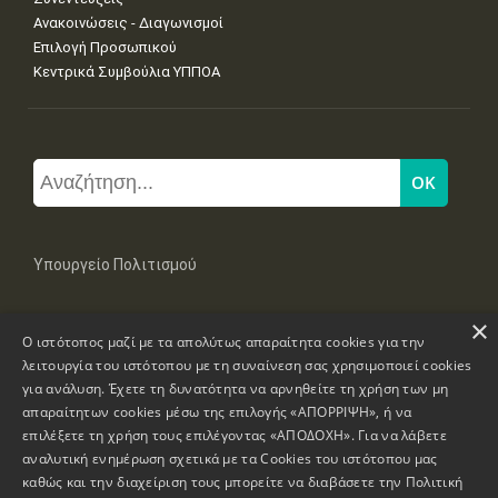
Ανακοινώσεις - Διαγωνισμοί
Επιλογή Προσωπικού
Κεντρικά Συμβούλια ΥΠΠΟΑ
Υπουργείο Πολιτισμού
×
Μπουμπουλίνας 20-22, 106 82 Αθήνα
Ο ιστότοπος μαζί με τα απολύτως απαραίτητα cookies για την
Τηλ: +30 2131322100, 2131322421
mail: grplk@culture.gr
λειτουργία του ιστότοπου με τη συναίνεση σας χρησιμοποιεί cookies
για ανάλυση. Έχετε τη δυνατότητα να αρνηθείτε τη χρήση των μη
απαραίτητων cookies μέσω της επιλογής «ΑΠΟΡΡΙΨΗ», ή να
επιλέξετε τη χρήση τους επιλέγοντας «ΑΠΟΔΟΧΗ». Για να λάβετε
αναλυτική ενημέρωση σχετικά με τα Cookies του ιστότοπου μας
καθώς και την διαχείριση τους μπορείτε να διαβάσετε την
Πολιτική