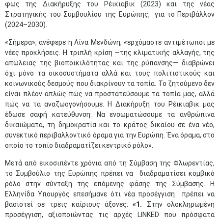
φως της Διακήρυξης του Ρέικιαβικ (2023) και της νέας
Στρατηγικής του Συμβουλίου της Ευρώπης, για το Περιβάλλον
(2024–2030).
«Σήμερα», ανέφερε η Λίνα Μενδώνη, «ερχόμαστε αντιμέτωποι με
νέες προκλήσεις. Η τριπλή κρίση —της κλιματικής αλλαγής, της
απώλειας της βιοποικιλότητας και της ρύπανσης— διαβρώνει
όχι μόνο τα οικοσυστήματα αλλά και τους πολιτιστικούς και
κοινωνικούς δεσμούς που διακρίνουν τα τοπία. Το ζητούμενο δεν
είναι πλέον απλώς πώς να προστατεύσουμε τα τοπία μας, αλλά
πώς να τα αναζωογονήσουμε. Η Διακήρυξη του Ρέικιαβικ μας
έδωσε σαφή κατεύθυνση: Να ενσωματώσουμε τα ανθρώπινα
δικαιώματα, τη δημοκρατία και το κράτος δικαίου σε ένα νέο,
συνεκτικό περιβαλλοντικό όραμα για την Ευρώπη. Ένα όραμα, στο
οποίο το τοπίο διαδραματίζει κεντρικό ρόλο».
Μετά από εικοσιπέντε χρόνια από τη Σύμβαση της Φλωρεντίας,
το Συμβούλιο της Ευρώπης πρέπει να διαδραματίσει κομβικό
ρόλο στην σύνταξη της επόμενης φάσης της Σύμβασης. Η
Ελληνίδα Υπουργός επεσήμανε ότι νέα προσέγγιση πρέπει να
βασιστεί σε τρεις καίριους άξονες:
«1.
Στην ολοκληρωμένη
προσέγγιση, αξιοποιώντας τις αρχές LINKED που πρόσφατα