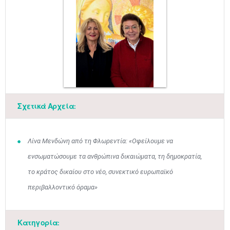
Μαϊ
1
2
•
•
Σχετικά Αρχεία:
3
4
5
6
7
8
9
•
•
•
•
•
•
•
Λίνα Μενδώνη από τη Φλωρεντία: «Οφείλουμε να
10
11
12
13
14
15
16
ενσωματώσουμε τα ανθρώπινα δικαιώματα, τη δημοκρατία,
•
•
•
•
•
•
•
το κράτος δικαίου στο νέο, συνεκτικό ευρωπαϊκό
17
18
19
20
21
22
23
περιβαλλοντικό όραμα»
•
•
•
•
•
•
•
•
•
•
•
•
•
24
25
26
27
28
29
30
•
•
•
•
•
•
•
Κατηγορία: