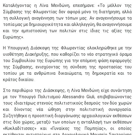
Καταλήγοντας η Λίνα Μενδώνη, επεσήμανε: «Το μέλλον της
Σύμβασης της Φλωρεντίας δεν αφορά μόνο τη διατήρηση, αλλά
τη συλλογική αναγέννηση των τόπων μας. Αν αναγεννήσουμε τα
τοπία μας με δημιουργικότητα και αλληλεγγύη, θα αναγεννήσουμε
και την εμπιστοσύνη των πολιτών στις ίδιες τις αξίες της
Ευρώπης».
Η Υπουργική Διάσκεψη της Φλωρεντίας ολοκληρώθηκε με την
υιοθέτηση Διακήρυξης, που καθορίζει το νέο στρατηγικό όραμα
του Συμβουλίου της Ευρώπης για την επόμενη φάση εφαρμογής
της Σύμβασης, ενισχύοντας τη σύνδεση της προστασίας του
τοπίου με τα ανθρώπινα δικαιώματα, τη δημοκρατία και το
κράτος δικαίου.
Στο περιθώριο της Διάσκεψης, η Λίνα Μενδώνη είχε συνάντηση
με τον Υπουργό Πολιτισμού Alessandro Giuli, επιβεβαιώνοντας
τους ιδιαιτέρως στενούς πολιτιστικούς δεσμούς τον δύο χωρών
και δίνοντας νέα ώθηση στην πολιτιστική συνεργασία.
Συζητήθηκε η προοπτική διοργάνωσης αρχαιολογικών εκθέσεων
στις δύο χώρες, μεταξύ των οποίων η ανταλλαγή των εκθέσεων
«Κυκλαδίτισσες» και «Γυναίκες της Πομπηίας», οι οποίες
εκτίθενται αντιστοίχως στο Αρχαιολογικό Μουσείο Σαντορίνης