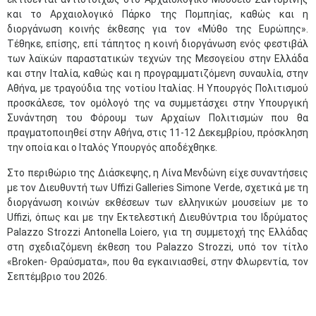
και το Αρχαιολογικό Πάρκο της Πομπηίας, καθώς και η
διοργάνωση κοινής έκθεσης για τον «Μύθο της Ευρώπης».
Τέθηκε, επίσης, επί τάπητος η κοινή διοργάνωση ενός φεστιβάλ
των λαϊκών παραστατικών τεχνών της Μεσογείου στην Ελλάδα
και στην Ιταλία, καθώς και η προγραμματιζόμενη συναυλία, στην
Αθήνα, με τραγούδια της νοτίου Ιταλίας. Η Υπουργός Πολιτισμού
προσκάλεσε, τον ομόλογό της να συμμετάσχει στην Υπουργική
Συνάντηση του Φόρουμ των Αρχαίων Πολιτισμών που θα
πραγματοποιηθεί στην Αθήνα, στις 11-12 Δεκεμβρίου, πρόσκληση
την οποία και ο Ιταλός Υπουργός αποδέχθηκε.
Στο περιθώριο της Διάσκεψης, η Λίνα Μενδώνη είχε συναντήσεις
με τον Διευθυντή των Uffizi Galleries Simone Verde, σχετικά με τη
διοργάνωση κοινών εκθέσεων των ελληνικών μουσείων με το
Uffizi, όπως και με την Εκτελεστική Διευθύντρια του Ιδρύματος
Palazzo Strozzi Antonella Loiero, για τη συμμετοχή της Ελλάδας
στη σχεδιαζόμενη έκθεση του Palazzo Strozzi, υπό τον τίτλο
«Broken- Θραύσματα», που θα εγκαινιασθεί, στην Φλωρεντία, τον
Σεπτέμβριο του 2026.