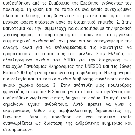
υιοθετήθηκαν από το Συμβούλιο της Ευρώπης, ενώνοντας τον
πολιτισμό́, τη φύση και το τοπίο σε ένα ενιαίο συνεχιζόμενο
πλαίσιο πολιτικής, υπερβαίνοντας τα μεταξύ τους όρια που
μερικές φορές υπάρχουν μόνο σε διοικητικό επίπεδο.
2.
Στην
καινοτομία και την συμμετοχή. Να αξιοποιήσουμε την ψηφιακή
χαρτογράφηση, τα παρατηρητήρια τοπίων και τα εργαλεία
συμμετοχικού σχεδιασμού, όχι μόνο για να καταγράψουμε την
αλλαγή, αλλά για να ενδυναμώσουμε τις κοινότητες να
οραματιστούν τα τοπία τους στο μέλλον. Στην Ελλάδα, τα
ολοκληρωμένα σχέδια του ΥΠΠΟ για την διαχείριση των
περιοχών Παγκόσμιας Κληρονομιάς της UNESCO και τις ζώνες
Natura 2000, ήδη ενσαρκώνουν αυτή τη φιλοσοφία: Η κληρονομιά,
η οικολογία και τα τοπικά σχέδια διαβίωσης συγκλίνουν σε ένα
ενιαίο χωρικό όραμα.
3.
Στην ανάπτυξη μιας κουλτούρας
φροντίδας και υγείας. Η Σύσταση για το Τοπίο και την Υγεία, που
υιοθετήθηκε νωρίτερα φέτος, δείχνει το δρόμο: Τα υγιή τοπία
σημαίνουν υγιείς ανθρώπους. Αυτό πρέπει να γίνει ο
ακρογωνιαίος λίθος της περιβαλλοντικής δημοκρατίας της
Ευρώπης —όπου η πρόσβαση σε ένα ποιοτικό τοπίο
αναγνωρίζεται ως διάσταση της ανθρώπινης ευημερίας και
αξιοπρέπειας».