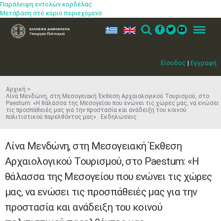
Παράλειψη εντολών κορδέλας
Μετάβαση στο κύριο περιεχόμενο
ελ
en
Search
Menu
Είσοδος
|
Εγγραφή
Αρχική
Λίνα Μενδώνη, στη Μεσογειακή Έκθεση Αρχαιολογικού Τουρισμού, στο
Paestum: «Η θάλασσα της Μεσογείου που ενώνει τις χώρες μας, να ενώσει
τις προσπάθειές μας για την προστασία και ανάδειξη του κοινού
πολιτιστικού παρελθόντος μας» Εκδηλώσεις
Λίνα Μενδώνη, στη Μεσογειακή Έκθεση
Αρχαιολογικού Τουρισμού, στο Paestum: «Η
θάλασσα της Μεσογείου που ενώνει τις χώρες
μας, να ενώσει τις προσπάθειές μας για την
προστασία και ανάδειξη του κοινού