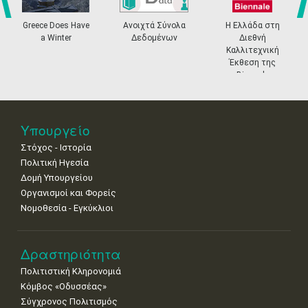
•
•
•
•
•
•
•
prev
ne
Greece Does Have
Ανοιχτά Σύνολα
Η Ελλάδα στη
11
12
13
14
15
16
17
a Winter
Δεδομένων
Διεθνή
•
•
•
•
•
•
•
Καλλιτεχνική
Έκθεση της
18
19
20
21
22
23
24
Biennale
•
•
•
•
•
•
•
Βενετίας
25
26
27
28
29
30
31
•
•
•
•
•
•
•
Υπουργείο
Στόχος - Ιστορία
Πολιτική Ηγεσία
Δομή Υπουργείου
Οργανισμοί και Φορείς
Νομοθεσία - Εγκύκλιοι
Δραστηριότητα
Πολιτιστική Κληρονομιά
Κόμβος «Οδυσσέας»
Σύγχρονος Πολιτισμός