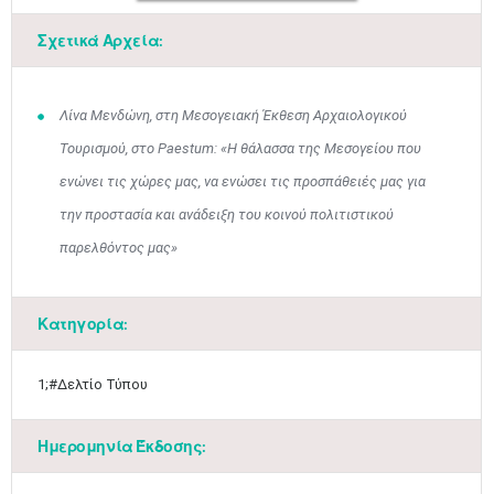
Σχετικά Αρχεία:
Μαϊ
1
2
•
•
Λίνα Μενδώνη, στη Μεσογειακή Έκθεση Αρχαιολογικού
3
4
5
6
7
8
9
•
•
•
•
•
•
•
Τουρισμού, στο Paestum: «Η θάλασσα της Μεσογείου που
10
11
12
13
14
15
16
ενώνει τις χώρες μας, να ενώσει τις προσπάθειές μας για
•
•
•
•
•
•
•
την προστασία και ανάδειξη του κοινού πολιτιστικού
17
18
19
20
21
22
23
παρελθόντος μας»
•
•
•
•
•
•
•
•
•
•
•
•
•
24
25
26
27
28
29
30
•
•
•
•
•
•
•
Κατηγορία:
31
Ιουν
1
2
3
4
5
6
•
•
•
•
•
•
•
1;#Δελτίο Τύπου
7
8
9
10
11
12
13
•
•
•
•
•
•
•
Ημερομηνία Έκδοσης:
14
15
16
17
18
19
20