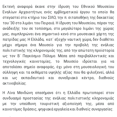
Εκτενή αναφορά έκανε στην ίδρυση του Εθνικού Μουσείου
Εναλίων Αρχαιοτήτων, ενός εμβληματικού έργου το οποίο θα
στεγαστεί στο κτήριο του ΣΙΛΟ, την π. σιταποθήκη της δεκαετίας
του '30 στο λιμάνι του Πειραιά. Η ίδρυση του Μουσείου, πέραν της
ανάδειξής του σε τοπόσημο, στο μεγαλύτερο λιμάνι της χώρας
μας, συμπληρώνει ένα σημαντικό κενό στο μουσειακό χάρτη της
πατρίδας μας. Η Ελλάδα, κατ΄ εξοχήν ναυτική χώρα, δεν διαθέτει
μέχρι σήμερα ένα Μουσείο για την προβολή της ενάλιας
πολιτιστικής της κληρονομιάς της, από την απώτατη προϊστορία
ως τον Β΄ Παγκόσμιο Πόλεμο. Μέσα από περιβαλλοντικές και
τεχνολογικές καινοτομίες, το Μουσείο ιδρύεται για να
αποτελέσει σημείο αναφοράς, όχι μόνο στη μουσειολογική του
σύλληψη και τα εκθέματα υψηλής αξίας που θα φιλοξενεί, αλλά
και ως εκπαιδευτικό και συνεδριακό κέντρο, διεθνούς
ακτινοβολίας.
Η Λίνα Μενδώνη επεσήμανε ότι η Ελλάδα πρωτοπορεί στον
συνδυασμό προστασίας της ενάλιας πολιτιστικής κληρονομιάς
με την υπεύθυνη τουριστική αξιοποίησή της, μέσα από
καινοτόμες δράσεις, ψηφιακά εργαλεία και διεθνείς συνεργασίες.