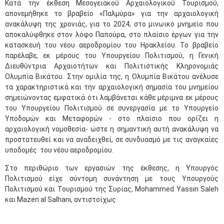
Κατά την έκθεση Μεσογειακού Αρχαιολογικού Τουρισμού,
απονεμήθηκε το βραβείο «Παλμύρα» για την αρχαιολογική
ανακάλυψη της χρονιάς, για το 2024, στο μινωικό μνημείο που
αποκαλύφθηκε στον λόφο Παπούρα, στο πλαίσιο έργων για την
κατασκευή του νέου αεροδρομίου του Ηρακλείου. Το βραβείο
παρέλαβε, εκ μέρους του Υπουργείου Πολιτισμού, η Γενική
Διευθύντρια Αρχαιοτήτων και Πολιτιστικής Κληρονομιάς
Ολυμπία Βικάτου. Στην ομιλία της, η Ολυμπία Βικάτου ανέλυσε
τα χαρακτηριστικά και την αρχαιολογική σημασία του μνημείου
σημειώνοντας εμφατικά ότι λαμβάνεται κάθε μέριμνα εκ μέρους
του Υπουργείου Πολιτισμού σε συνεργασία με το Υπουργείο
Υποδομών και Μεταφορών - στο πλαίσιο που ορίζει η
αρχαιολογική νομοθεσία- ώστε η σημαντική αυτή ανακάλυψη να
προστατευθεί και να αναδειχθεί, σε συνδυασμό με τις αναγκαίες
υποδομές του νέου αεροδρομίου.
Στο περιθώριο των εργασιών της έκθεσης, η Υπουργός
Πολιτισμού είχε σύντομη συνάντηση με τους Υπουργούς
Πολιτισμού και Τουρισμού της Συρίας, Mohammed Yassin Saleh
και Mazen al Salhani, αντιστοίχως.