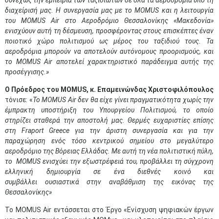
συνεχώς την εμπειρία των ταξιδιωτών σε όλα τα αεροδρόμια υπό τη
διαχείρισή μας. Η συνεργασία μας με το
MOMUS
και η λειτουργία
του
MOMUS
Air στο Αεροδρόμιο Θεσσαλονίκης «Μακεδονία»
ενισχύουν αυτή τη δέσμευση, προσφέροντας στους επισκέπτες έναν
ποιοτικό χώρο πολιτισμού ως μέρος του ταξιδιού τους. Τα
αεροδρόμια μπορούν να αποτελούν αυτόνομους προορισμούς, και
το
MOMUS
Air αποτελεί χαρακτηριστικό παράδειγμα αυτής της
προσέγγισης.»
Ο Πρόεδρος του
MOMUS
, κ. Επαμεινώνδας Χριστοφιλόπουλος
τόνισε:
«
Το MOMUS Air δεν θα είχε γίνει πραγματικότητα χωρίς την
έμπρακτη υποστήριξη του Υπουργείου Πολιτισμού, το οποίο
στηρίζει σταθερά την αποστολή μας. Θερμές ευχαριστίες επίσης
στη Fraport Greece για την άριστη συνεργασία και για την
παραχώρηση ενός τόσο κεντρικού σημείου στο μεγαλύτερο
αεροδρόμιο της Βόρειας Ελλάδας. Με αυτή τη νέα πολιτιστική πύλη,
το
MOMUS
ενισχύει την εξωστρέφειά του, προβάλλει τη σύγχρονη
ελληνική δημιουργία σε ένα διεθνές κοινό και
συμβάλλει ουσιαστικά στην αναβάθμιση της εικόνας της
Θεσσαλονίκης»
Το MOMUS Air εντάσσεται στο Έργο «Ενίσχυση ψηφιακών έργων