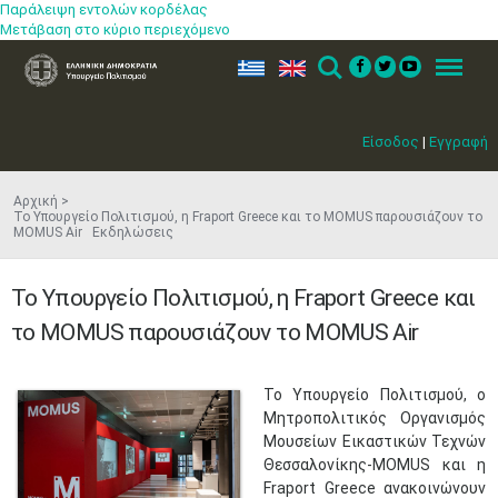
Παράλειψη εντολών κορδέλας
Μετάβαση στο κύριο περιεχόμενο
ελ
en
Search
Menu
Είσοδος
|
Εγγραφή
Αρχική
Το Υπουργείο Πολιτισμού, η Fraport Greece και το MOMUS παρουσιάζουν το
MOMUS Air Εκδηλώσεις
Το Υπουργείο Πολιτισμού, η Fraport Greece και
το MOMUS παρουσιάζουν το MOMUS Air
​Το Υπουργείο Πολιτισμού, ο
Μητροπολιτικός Οργανισμός
Μουσείων Εικαστικών Τεχνών
Θεσσαλονίκης-MOMUS και η
Fraport Greece ανακοινώνουν