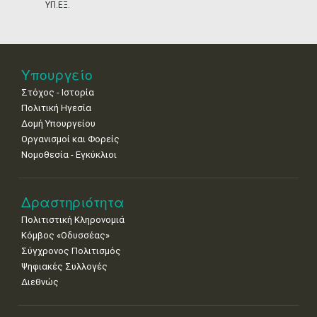
ΥΠ.ΕΞ.
18
19
20
21
22
23
24
•
•
•
•
•
•
•
25
26
27
28
29
30
31
•
•
•
•
•
•
•
Υπουργείο
Στόχος - Ιστορία
Πολιτική Ηγεσία
Δομή Υπουργείου
Οργανισμοί και Φορείς
Νομοθεσία - Εγκύκλιοι
Δραστηριότητα
Πολιτιστική Κληρονομιά
Κόμβος «Οδυσσέας»
Σύγχρονος Πολιτισμός
Ψηφιακές Συλλογές
Διεθνώς