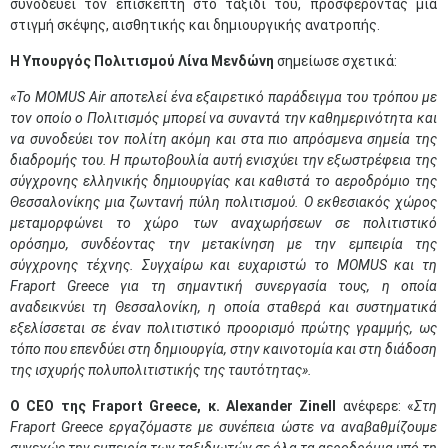
συνοδεύει τον επισκέπτη στο ταξίδι του, προσφέροντας μια
στιγμή σκέψης, αισθητικής και δημιουργικής ανατροπής.
Η Υπουργός Πολιτισμού
Λίνα Μενδώνη
σημείωσε σχετικά:
«Το MOMUS Air αποτελεί ένα εξαιρετικό παράδειγμα του τρόπου με
τον οποίο ο Πολιτισμός μπορεί να συναντά την καθημερινότητα και
να συνοδεύει τον πολίτη ακόμη και στα πιο απρόσμενα σημεία της
διαδρομής του. Η πρωτοβουλία αυτή ενισχύει την εξωστρέφεια της
σύγχρονης ελληνικής δημιουργίας και καθιστά το αεροδρόμιο της
Θεσσαλονίκης μια ζωντανή πύλη πολιτισμού. Ο εκθεσιακός χώρος
μεταμορφώνει το χώρο των αναχωρήσεων σε πολιτιστικό
ορόσημο, συνδέοντας την μετακίνηση με την εμπειρία της
σύγχρονης τέχνης. Συγχαίρω και ευχαριστώ το MOMUS και τη
Fraport Greece για τη σημαντική συνεργασία τους, η οποία
αναδεικνύει τη Θεσσαλονίκη, η οποία σταθερά και συστηματικά
εξελίσσεται σε έναν πολιτιστικό προορισμό πρώτης γραμμής, ως
τόπο που επενδύει στη δημιουργία, στην καινοτομία και στη διάδοση
της ισχυρής πολυπολιτιστικής της ταυτότητας».
Ο
CEO
της
Fraport
Greece
, κ.
Alexander
Zinell
ανέφερε:
«
Στη
Fraport
Greece εργαζόμαστε με συνέπεια ώστε να αναβαθμίζουμε