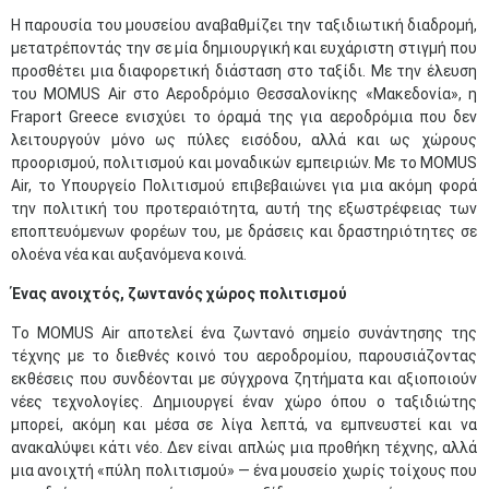
Η παρουσία του μουσείου αναβαθμίζει την ταξιδιωτική διαδρομή,
μετατρέποντάς την σε μία δημιουργική και ευχάριστη στιγμή που
προσθέτει μια διαφορετική διάσταση στο ταξίδι. Με την έλευση
του MOMUS Air στο Αεροδρόμιο Θεσσαλονίκης «Μακεδονία», η
Fraport Greece ενισχύει το όραμά της για αεροδρόμια που δεν
λειτουργούν μόνο ως πύλες εισόδου, αλλά και ως χώρους
προορισμού, πολιτισμού και μοναδικών εμπειριών. Με το MOMUS
Air, το Υπουργείο Πολιτισμού επιβεβαιώνει για μια ακόμη φορά
την πολιτική του προτεραιότητα, αυτή της εξωστρέφειας των
εποπτευόμενων φορέων του, με δράσεις και δραστηριότητες σε
ολοένα νέα και αυξανόμενα κοινά.
Ένας ανοιχτός, ζωντανός χώρος πολιτισμού
Το MOMUS Air αποτελεί ένα ζωντανό σημείο συνάντησης της
τέχνης με το διεθνές κοινό του αεροδρομίου, παρουσιάζοντας
εκθέσεις που συνδέονται με σύγχρονα ζητήματα και αξιοποιούν
νέες τεχνολογίες. Δημιουργεί έναν χώρο όπου ο ταξιδιώτης
μπορεί, ακόμη και μέσα σε λίγα λεπτά, να εμπνευστεί και να
ανακαλύψει κάτι νέο. Δεν είναι απλώς μια προθήκη τέχνης, αλλά
μια ανοιχτή «πύλη πολιτισμού» — ένα μουσείο χωρίς τοίχους που