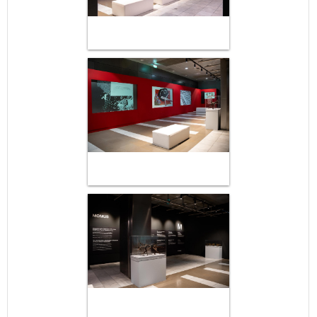
Μαϊ
1
2
•
•