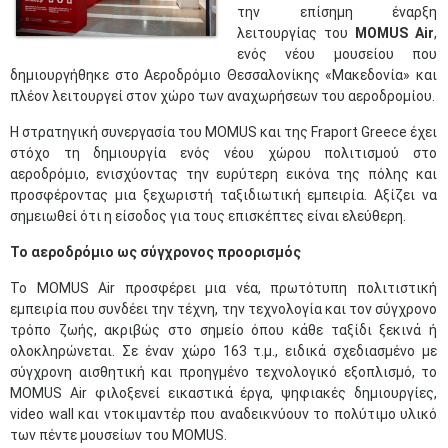
την επίσημη έναρξη
λειτουργίας του
MOMUS
Air
,
ενός νέου μουσείου που
δημιουργήθηκε στο Αεροδρόμιο Θεσσαλονίκης «Μακεδονία» και
πλέον λειτουργεί στον χώρο των αναχωρήσεων του αεροδρομίου.
Η στρατηγική συνεργασία του MOMUS και της Fraport Greece έχει
στόχο τη δημιουργία ενός νέου χώρου πολιτισμού στο
αεροδρόμιο, ενισχύοντας την ευρύτερη εικόνα της πόλης και
προσφέροντας μια ξεχωριστή ταξιδιωτική εμπειρία. Αξίζει να
σημειωθεί ότι η είσοδος για τους επισκέπτες είναι ελεύθερη.
Το αεροδρόμιο ως σύγχρονος προορισμός
Το MOMUS
Air προσφέρει μια νέα, πρωτότυπη πολιτιστική
εμπειρία που συνδέει την τέχνη, την τεχνολογία και τον σύγχρονο
τρόπο ζωής, ακριβώς στο σημείο όπου κάθε ταξίδι ξεκινά ή
ολοκληρώνεται. Σε έναν χώρο 163 τ.μ., ειδικά σχεδιασμένο με
σύγχρονη αισθητική και προηγμένο τεχνολογικό εξοπλισμό, το
MOMUS
Air φιλοξενεί εικαστικά έργα, ψηφιακές δημιουργίες,
video wall και ντοκιμαντέρ που αναδεικνύουν το πολύτιμο υλικό
των πέντε μουσείων του MOMUS.