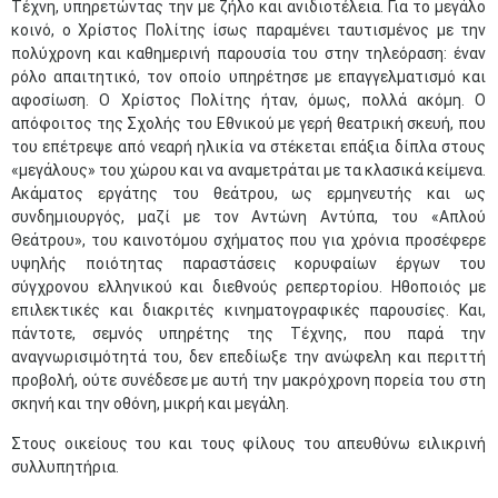
Τέχνη, υπηρετώντας την με ζήλο και ανιδιοτέλεια. Για το μεγάλο
κοινό, ο Χρίστος Πολίτης ίσως παραμένει ταυτισμένος με την
πολύχρονη και καθημερινή παρουσία του στην τηλεόραση: έναν
ρόλο απαιτητικό, τον οποίο υπηρέτησε με επαγγελματισμό και
αφοσίωση. Ο Χρίστος Πολίτης ήταν, όμως, πολλά ακόμη. Ο
απόφοιτος της Σχολής του Εθνικού με γερή θεατρική σκευή, που
του επέτρεψε από νεαρή ηλικία να στέκεται επάξια δίπλα στους
«μεγάλους» του χώρου και να αναμετράται με τα κλασικά κείμενα.
Ακάματος εργάτης του θεάτρου, ως ερμηνευτής και ως
συνδημιουργός, μαζί με τον Αντώνη Αντύπα, του «Απλού
Θεάτρου», του καινοτόμου σχήματος που για χρόνια προσέφερε
υψηλής ποιότητας παραστάσεις κορυφαίων έργων του
σύγχρονου ελληνικού και διεθνούς ρεπερτορίου. Ηθοποιός με
επιλεκτικές και διακριτές κινηματογραφικές παρουσίες. Και,
πάντοτε, σεμνός υπηρέτης της Τέχνης, που παρά την
αναγνωρισιμότητά του, δεν επεδίωξε την ανώφελη και περιττή
προβολή, ούτε συνέδεσε με αυτή την μακρόχρονη πορεία του στη
σκηνή και την οθόνη, μικρή και μεγάλη.
Στους οικείους του και τους φίλους του απευθύνω ειλικρινή
συλλυπητήρια.