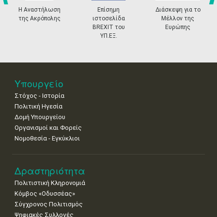
prev
ne
Η Αναστήλωση
Επίσημη
Διάσκεψη για το
11
12
13
14
15
16
17
της Ακρόπολης
ιστοσελίδα
Μέλλον της
•
•
•
•
•
•
•
BREXIT του
Ευρώπης
ΥΠ.ΕΞ.
18
19
20
21
22
23
24
•
•
•
•
•
•
•
25
26
27
28
29
30
31
•
•
•
•
•
•
•
Υπουργείο
Στόχος - Ιστορία
Πολιτική Ηγεσία
Δομή Υπουργείου
Οργανισμοί και Φορείς
Νομοθεσία - Εγκύκλιοι
Δραστηριότητα
Πολιτιστική Κληρονομιά
Κόμβος «Οδυσσέας»
Σύγχρονος Πολιτισμός
Ψηφιακές Συλλογές