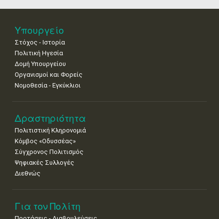
25
26
27
28
29
30
31
•
•
•
•
•
•
•
Υπουργείο
Στόχος - Ιστορία
Πολιτική Ηγεσία
Δομή Υπουργείου
Οργανισμοί και Φορείς
Νομοθεσία - Εγκύκλιοι
Δραστηριότητα
Πολιτιστική Κληρονομιά
Κόμβος «Οδυσσέας»
Σύγχρονος Πολιτισμός
Ψηφιακές Συλλογές
Διεθνώς
Για τον Πολίτη
Προτάσεις - Διαβουλεύσεις