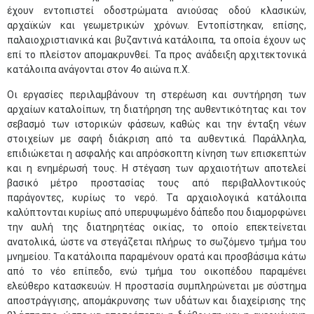
έχουν εντοπιστεί οδοστρώματα ανιούσας οδού κλασικών,
αρχαϊκών και γεωμετρικών χρόνων. Εντοπίστηκαν, επίσης,
παλαιοχριστιανικά και βυζαντινά κατάλοιπα, τα οποία έχουν ως
επί το πλείστον απομακρυνθεί. Τα προς ανάδειξη αρχιτεκτονικά
κατάλοιπα ανάγονται στον 4ο αιώνα π.Χ.
Οι εργασίες περιλαμβάνουν τη στερέωση και συντήρηση των
αρχαίων καταλοίπων, τη διατήρηση της αυθεντικότητας και τον
σεβασμό των ιστορικών φάσεων, καθώς και την ένταξη νέων
στοιχείων με σαφή διάκριση από τα αυθεντικά. Παράλληλα,
επιδιώκεται η ασφαλής και απρόσκοπτη κίνηση των επισκεπτών
και η ενημέρωσή τους. Η στέγαση των αρχαιοτήτων αποτελεί
βασικό μέτρο προστασίας τους από περιβαλλοντικούς
παράγοντες, κυρίως το νερό. Τα αρχαιολογικά κατάλοιπα
καλύπτονται κυρίως από υπερυψωμένο δάπεδο που διαμορφώνει
την αυλή της διατηρητέας οικίας, το οποίο επεκτείνεται
ανατολικά, ώστε να στεγάζεται πλήρως το σωζόμενο τμήμα του
μνημείου. Τα κατάλοιπα παραμένουν ορατά και προσβάσιμα κάτω
από το νέο επίπεδο, ενώ τμήμα του οικοπέδου παραμένει
ελεύθερο κατασκευών. Η προστασία συμπληρώνεται με σύστημα
αποστράγγισης, απομάκρυνσης των υδάτων και διαχείρισης της