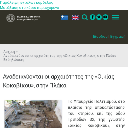
Παράλειψη εντολών κορδέλας
Μετάβαση στο κύριο περιεχόμενο
ελ
en
Search
Menu
Είσοδος
|
Εγγραφή
Αρχική
Αναδεικνύονται οι αρχαιότητες της «Οικίας Κοκοβίκου», στην Πλάκα
Εκδηλώσεις
Αναδεικνύονται οι αρχαιότητες της «Οικίας
Κοκοβίκου», στην Πλάκα
​Το Υπουργείο Πολιτισμού, στο
πλαίσιο της αποκατάστασης
του κτηρίου, επί της οδού
Τριπόδων 32, της γνωστής
«οικίας Κοκοβίκου», στην