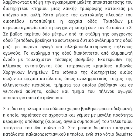
λαμβάνοντας υπόψη την εγκεκριμένη μελέτη αποκατάστασης του
διατηρητέου κτηρίου, μιας λαϊκής τριώροφης κατοικίας με
υπόγειο και αυλή. Κατά μήκος της ανατολικής πλευράς του
οικοπέδου εντοπίσθηκε η αρχαία οδός Τριπόδων με
στρωματογραφία από τη σύγχρονη εποχή έως τον 4ο αιώνα π.Χ.
Σε βάθος περίπου δύο μέτρων από τη στάθμη της σύγχρονης
οδού Τριπόδων, βρέθηκε το εσωτερικό δυτικό ανάλημμα της οδού
μαζί με πώρινο αγωγό και αλληλοκαλυπτόμενους πήλινους
αγωγούς. Το ανάλημμα της οδού διακόπτεται από κλιμακωτή
άνοδο με τουλάχιστον τέσσερις βαθμίδες. Εκατέρωθεν της
κλίμακας εντοπίζονται δύο τετράγωνες κρηπίδες πιθανώς
Χορηγικών Μνημείων. Στο ισόγειο της διατηρητέας οικίας
σώζονται αρχαία κατάλοιπα, όπως αναλημματικός τοίχος της
ελληνιστικής περιόδου, τμήματα του οποίου βρέθηκαν και σε
γειτονικά ακίνητα, καθώς και τμήμα του πήλινου αγωγού
«πεισιστράτειου ή κιμώνειου».
Στη δυτική πλευρά του αύλειου χώρου βρέθηκε φρεατοδεξαμενή,
η οποία περιέπεσε σε αχρηστία και γέμισε με μεγάλη ποσότητα
κεραμικής απόθεσης (κυρίως, αγγεία συμποσίων) του τελευταίου
τετάρτου του 4ου αιώνα π.Χ. Στο μεσαίο δωμάτιο υπάρχουν
κατάλοιπα παλαιοχριστιανικού κτηρίου, ενώ στο νότιο δωμάτιο