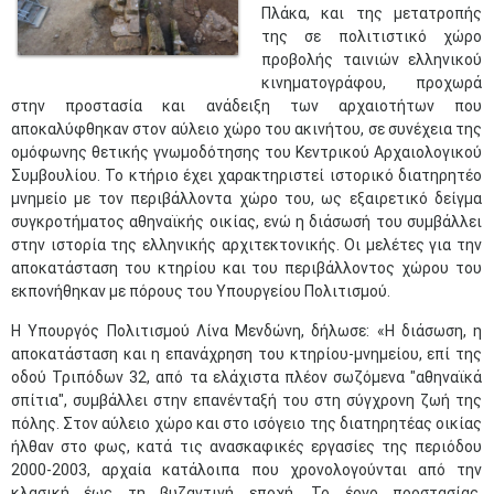
Πλάκα, και της μετατροπής
της σε πολιτιστικό χώρο
προβολής ταινιών ελληνικού
κινηματογράφου, προχωρά
στην προστασία και ανάδειξη των αρχαιοτήτων που
αποκαλύφθηκαν στον αύλειο χώρο του ακινήτου, σε συνέχεια της
ομόφωνης θετικής γνωμοδότησης του Κεντρικού Αρχαιολογικού
Συμβουλίου. Το κτήριο έχει χαρακτηριστεί ιστορικό διατηρητέο
μνημείο με τον περιβάλλοντα χώρο του, ως εξαιρετικό δείγμα
συγκροτήματος αθηναϊκής οικίας, ενώ η διάσωσή του συμβάλλει
στην ιστορία της ελληνικής αρχιτεκτονικής. Οι μελέτες για την
αποκατάσταση του κτηρίου και του περιβάλλοντος χώρου του
εκπονήθηκαν με πόρους του Υπουργείου Πολιτισμού.
Η Υπουργός Πολιτισμού Λίνα Μενδώνη, δήλωσε: «Η διάσωση, η
αποκατάσταση και η επανάχρηση του κτηρίου-μνημείου, επί της
οδού Τριπόδων 32, από τα ελάχιστα πλέον σωζόμενα "αθηναϊκά
σπίτια", συμβάλλει στην επανένταξή του στη σύγχρονη ζωή της
πόλης. Στον αύλειο χώρο και στο ισόγειο της διατηρητέας οικίας
ήλθαν στο φως, κατά τις ανασκαφικές εργασίες της περιόδου
2000-2003, αρχαία κατάλοιπα που χρονολογούνται από την
κλασική έως τη βυζαντινή εποχή. Το έργο προστασίας,