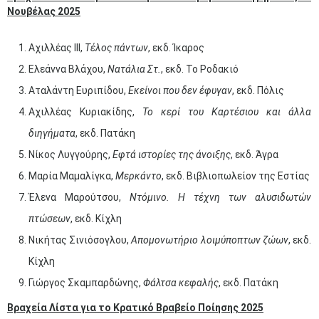
Νουβέλας 2025
Αχιλλέας ΙΙΙ,
Τέλος πάντων
, εκδ. Ίκαρος
Ελεάννα Βλάχου,
Νατάλια Στ.
, εκδ. Το Ροδακιό
Αταλάντη Ευριπίδου,
Εκείνοι που δεν έφυγαν
, εκδ. Πόλις
Αχιλλέας Κυριακίδης,
Το κερί του Καρτέσιου και άλλα
διηγήματα
, εκδ. Πατάκη
Νίκος Λυγγούρης,
Εφτά ιστορίες της άνοιξης
, εκδ. Άγρα
Μαρία Μαμαλίγκα,
Μερκάντο
, εκδ. Βιβλιοπωλείον της Εστίας
Έλενα Μαρούτσου,
Ντόμινο. Η τέχνη των αλυσιδωτών
πτώσεων
, εκδ. Κίχλη
Νικήτας Σινιόσογλου,
Απομονωτήριο λοιμύποπτων ζώων
, εκδ.
Κίχλη
Γιώργος Σκαμπαρδώνης,
Φάλτσα κεφαλής
, εκδ. Πατάκη
Βραχεία Λίστα για το Κρατικό Βραβείο Ποίησης 2025