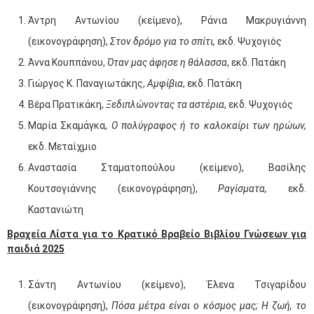
Άντρη Αντωνίου (κείμενο), Ράνια Μακρυγιάννη
(εικονογράφηση),
Στον δρόμο για το σπίτι,
εκδ. Ψυχογιός
Άννα Κουππάνου,
Όταν μας άφησε η θάλασσα
, εκδ. Πατάκη
Γιώργος Κ. Παναγιωτάκης,
Αμφίβια
, εκδ. Πατάκη
Βέρα Πρατικάκη,
Ξεδιπλώνοντας τα αστέρια
, εκδ. Ψυχογιός
Μαρία Σκαμάγκα,
Ο πολύγραφος ή το καλοκαίρι των ηρώων,
εκδ. Μεταίχμιο
Αναστασία Σταματοπούλου (κείμενο), Βασίλης
Κουτσογιάννης (εικονογράφηση),
Ραγίσματα,
εκδ.
Καστανιώτη
Βραχεία Λίστα για το Κρατικό Βραβείο Βιβλίου Γνώσεων για
παιδιά 2025
Σάντη Αντωνίου (κείμενο), Έλενα Τσιγαρίδου
(εικονογράφηση),
Πόσα μέτρα είναι ο κόσμος μας;
Η ζωή, το