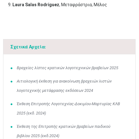
Laura Salas Rodríguez
, Μεταφράστρια, Μέλος
​
Σχετικά Αρχεία:
Βραχείες λίστες κρατικών λογοτεχνικών βραβείων 2025
Αιτιολογική έκθεση για ανακοίνωση βραχειών λιστών
Μαϊ
1
2
•
•
λογοτεχνικής μετάφρασης εκδόσεων 2024
3
4
5
6
7
8
9
•
•
•
•
•
•
•
Έκθεση Επιτροπής Λογοτεχνίας-Δοκιμίου-Μαρτυρίας ΚΛΒ
2025 (εκδ. 2024)
10
11
12
13
14
15
16
•
•
•
•
•
•
•
Έκθεση της Επιτροπής κρατικών βραβείων παιδικού
17
18
19
20
21
22
23
βιβλίου 2025 (εκδ.2024)