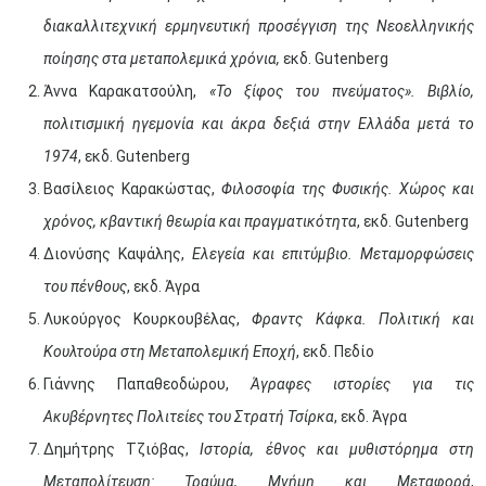
διακαλλιτεχνική ερμηνευτική προσέγγιση της Νεοελληνικής
ποίησης στα μεταπολεμικά χρόνια,
εκδ. Gutenberg
Άννα Καρακατσούλη,
«Το ξίφος του πνεύματος». Βιβλίο,
πολιτισμική ηγεμονία και άκρα δεξιά στην Ελλάδα μετά το
1974
, εκδ. Gutenberg
Βασίλειος Καρακώστας,
Φιλοσοφία της Φυσικής. Χώρος και
χρόνος, κβαντική θεωρία και πραγματικότητα
, εκδ. Gutenberg
Διονύσης Καψάλης,
Ελεγεία και επιτύμβιο. Μεταμορφώσεις
του πένθους
, εκδ. Άγρα
Λυκούργος Κουρκουβέλας,
Φραντς Κάφκα. Πολιτική και
Κουλτούρα στη Μεταπολεμική Εποχή
, εκδ. Πεδίο
Γιάννης Παπαθεοδώρου,
Άγραφες ιστορίες για τις
Ακυβέρνητες Πολιτείες του Στρατή Τσίρκα
, εκδ. Άγρα
Δημήτρης Τζιόβας,
Ιστορία, έθνος και μυθιστόρημα στη
Μεταπολίτευση: Τραύμα, Μνήμη και Μεταφορά
,