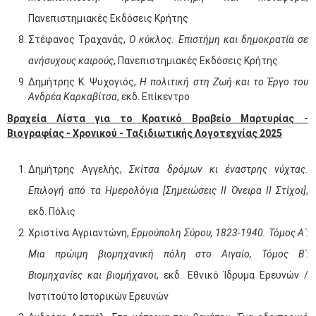
Πανεπιστημιακές Εκδόσεις Κρήτης
Στέφανος Τραχανάς,
Ο κύκλος. Επιστήμη και δημοκρατία σε
ανήσυχους καιρούς
, Πανεπιστημιακές Εκδόσεις Κρήτης
Δημήτρης Κ. Ψυχογιός,
Η πολιτική στη Ζωή και το Έργο του
Ανδρέα Καρκαβίτσα
, εκδ. Επίκεντρο
Βραχεία Λίστα για το Κρατικό Βραβείο Μαρτυρίας -
B
ιογραφίας - Χρονικού - Ταξιδιωτικής Λογοτεχνίας 2025
Δημήτρης Αγγελής,
Σκίτσα δρόμων κι έναστρης νύχτας.
Επιλογή από τα Ημερολόγια [Σημειώσεις ΙΙ Όνειρα ΙΙ Στίχοι]
,
εκδ. Πόλις
Χριστίνα Αγριαντώνη,
Ερμούπολη Σύρου, 1823-1940. Τόμος Α΄:
Μια πρώιμη βιομηχανική πόλη στο Αιγαίο, Τόμος Β΄:
Βιομηχανίες και βιομήχανοι
, εκδ. Εθνικό Ίδρυμα Ερευνών /
Ινστιτούτο Ιστορικών Ερευνών