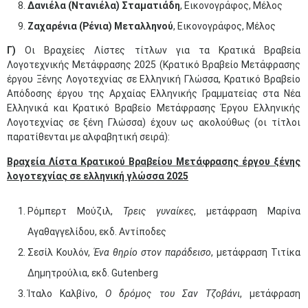
Δανιέλα (Ντανιέλα) Σταματιάδη
, Εικονογράφος, Μέλος
Ζαχαρένια (Ρένια) Μεταλληνού
, Εικονογράφος, Μέλος
Γ)
Οι Βραχείες Λίστες τίτλων για τα Κρατικά Βραβεία
Λογοτεχνικής Μετάφρασης 2025 (Κρατικό Βραβείο Μετάφρασης
έργου Ξένης Λογοτεχνίας σε Ελληνική Γλώσσα, Κρατικό Βραβείο
Απόδοσης έργου της Αρχαίας Ελληνικής Γραμματείας στα Νέα
Ελληνικά και Κρατικό Βραβείο Μετάφρασης Έργου Ελληνικής
Λογοτεχνίας σε ξένη Γλώσσα) έχουν ως ακολούθως (οι τίτλοι
παρατίθενται με αλφαβητική σειρά):
Βραχεία Λίστα Κρατικού Βραβείου Μετάφρασης έργου ξένης
λογοτεχνίας σε ελληνική γλώσσα 2025
Ρόμπερτ Μούζιλ,
Τρεις γυναίκες
, μετάφραση Μαρίνα
Αγαθαγγελίδου, εκδ. Αντίποδες
Σεσίλ Κουλόν,
Ένα θηρίο στον παράδεισο
, μετάφραση Τιτίκα
Δημητρούλια, εκδ. Gutenberg
Ίταλο Καλβίνο,
Ο δρόμος του Σαν Τζοβάνι
, μετάφραση