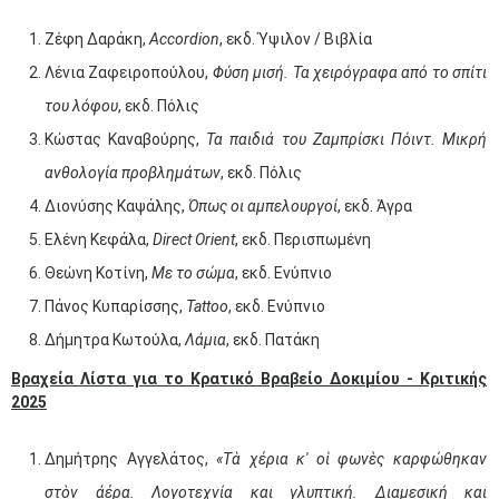
Ζέφη Δαράκη,
Accordion
, εκδ. Ύψιλον / Βιβλία
Λένια Ζαφειροπούλου,
Φύση μισή. Τα χειρόγραφα από το σπίτι
του λόφου
, εκδ. Πόλις
Κώστας Καναβούρης,
Τα παιδιά του Ζαμπρίσκι Πόιντ. Μικρή
ανθολογία προβλημάτων
, εκδ. Πόλις
Διονύσης Καψάλης,
Όπως οι αμπελουργοί
, εκδ. Άγρα
Ελένη Κεφάλα,
Direct Orient
, εκδ. Περισπωμένη
Θεώνη Κοτίνη,
Με το σώμα
, εκδ. Ενύπνιο
Πάνος Κυπαρίσσης,
Tattoo
, εκδ. Ενύπνιο
Δήμητρα Κωτούλα,
Λάμια
, εκδ. Πατάκη
Βραχεία Λίστα για το Κρατικό Βραβείο Δοκιμίου - Κριτικής
2025
Δημήτρης Αγγελάτος,
«Τὰ χέρια κ' οἱ φωνὲς καρφώθηκαν
στὸν ἀέρα. Λογοτεχνία και γλυπτική. Διαμεσική και