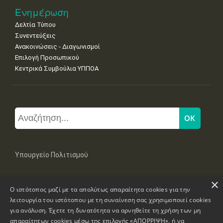
Ενημέρωση
Δελτία Τύπου
Συνεντεύξεις
Ανακοινώσεις - Διαγωνισμοί
Επιλογή Προσωπικού
Κεντρικά Συμβούλια ΥΠΠΟΑ
Υπουργείο Πολιτισμού
×
Μπουμπουλίνας 20-22, 106 82 Αθήνα
Ο ιστότοπος μαζί με τα απολύτως απαραίτητα cookies για την
Τηλ: +30 2131322100, 2131322421
mail: grplk@culture.gr
λειτουργία του ιστότοπου με τη συναίνεση σας χρησιμοποιεί cookies
για ανάλυση. Έχετε τη δυνατότητα να αρνηθείτε τη χρήση των μη
απαραίτητων cookies μέσω της επιλογής «ΑΠΟΡΡΙΨΗ», ή να