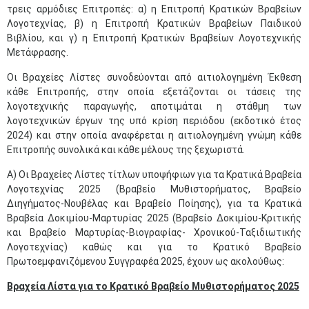
τρεις αρμόδιες Επιτροπές: α) η Επιτροπή Κρατικών Βραβείων
Λογοτεχνίας, β) η Επιτροπή Κρατικών Βραβείων Παιδικού
Βιβλίου, και γ) η Επιτροπή Κρατικών Βραβείων Λογοτεχνικής
Μετάφρασης.
Οι Βραχείες Λίστες συνοδεύονται από αιτιολογημένη Έκθεση
κάθε Επιτροπής, στην οποία εξετάζονται οι τάσεις της
λογοτεχνικής παραγωγής, αποτιμάται η στάθμη των
λογοτεχνικών έργων της υπό κρίση περιόδου (εκδοτικό έτος
2024) και στην οποία αναφέρεται η αιτιολογημένη γνώμη κάθε
Επιτροπής συνολικά και κάθε μέλους της ξεχωριστά.
Α) Οι Βραχείες Λίστες τίτλων υποψήφιων για τα Κρατικά Βραβεία
Λογοτεχνίας 2025 (Βραβείο Μυθιστορήματος, Βραβείο
Διηγήματος-Νουβέλας και Βραβείο Ποίησης), για τα Κρατικά
Βραβεία
Δοκιμίου-Μαρτυρίας 2025 (Βραβείο Δοκιμίου-Κριτικής
και Βραβείο Μαρτυρίας-Βιογραφίας- Χρονικού-Ταξιδιωτικής
Λογοτεχνίας) καθώς και για το Κρατικό Βραβείο
Πρωτοεμφανιζόμενου Συγγραφέα 2025, έχουν ως ακολούθως:
Βραχεία Λίστα για το Κρατικό Βραβείο Μυθιστορήματος 2025