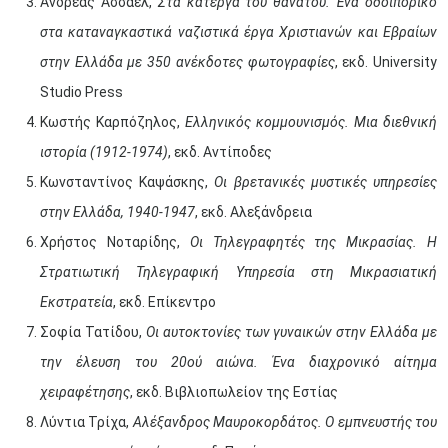
Ανδρέας Ασσαέλ,
Στα κάτεργα του θανάτου. Ένα οδοιπορικό
στα καταναγκαστικά ναζιστικά έργα Χριστιανών και Εβραίων
στην Ελλάδα με 350 ανέκδοτες φωτογραφίες
, εκδ. University
Studio Press
Κωστής Καρπόζηλος,
Ελληνικός κομμουνισμός. Μια διεθνική
ιστορία (1912-1974)
, εκδ. Αντίποδες
Κωνσταντίνος Καψάσκης,
Οι βρετανικές μυστικές υπηρεσίες
στην Ελλάδα, 1940-1947
, εκδ. Αλεξάνδρεια
Χρήστος Νοταρίδης,
Οι Τηλεγραφητές της Μικρασίας. Η
Στρατιωτική Τηλεγραφική Υπηρεσία στη Μικρασιατική
Εκστρατεία
, εκδ. Επίκεντρο
Σοφία Τατίδου,
Οι αυτοκτονίες των γυναικών στην Ελλάδα με
την έλευση του 20ού αιώνα. Ένα διαχρονικό αίτημα
χειραφέτησης
, εκδ. Βιβλιοπωλείον της Εστίας
Λύντια Τρίχα,
Αλέξανδρος Μαυροκορδάτος. Ο εμπνευστής του