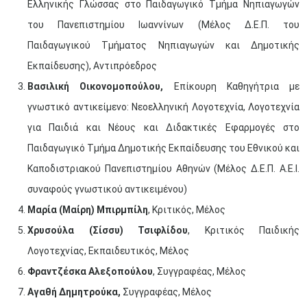
Ελληνικής Γλώσσας στο Παιδαγωγικό Τμήμα Νηπιαγωγών
του Πανεπιστημίου Ιωαννίνων (Μέλος Δ.Ε.Π. του
Παιδαγωγικού Τμήματος Νηπιαγωγών και Δημοτικής
Εκπαίδευσης), Αντιπρόεδρος
Βασιλική Οικονομοπούλου,
Επίκουρη Καθηγήτρια με
γνωστικό αντικείμενο: Νεοελληνική Λογοτεχνία, Λογοτεχνία
για Παιδιά και Νέους και Διδακτικές Εφαρμογές στο
Παιδαγωγικό Τμήμα Δημοτικής Εκπαίδευσης του Εθνικού και
Καποδιστριακού Πανεπιστημίου Αθηνών (Μέλος Δ.Ε.Π. Α.Ε.Ι.
συναφούς γνωστικού αντικειμένου)
Μαρία (Μαίρη)
Μπιρμπίλ
η
, Κριτικός, Μέλος
Χρυσούλα (Σίσσυ) Τσιφλίδου
, Κριτικός Παιδικής
Λογοτεχνίας, Εκπαιδευτικός, Μέλος
Φραντζέσκα Αλεξοπούλου
, Συγγραφέας, Μέλος
Αγαθή Δημητρούκα,
Συγγραφέας, Μέλος