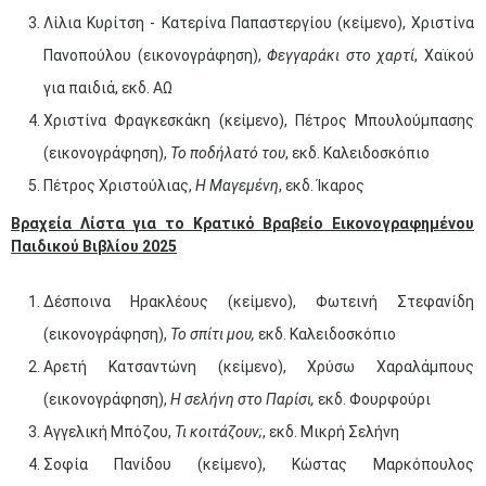
Λίλια Κυρίτση - Κατερίνα Παπαστεργίου (κείμενο), Χριστίνα
Πανοπούλου (εικονογράφηση),
Φεγγαράκι στο χαρτί
, Χαϊκού
για παιδιά, εκδ. ΑΩ
Χριστίνα Φραγκεσκάκη (κείμενο), Πέτρος Μπουλούμπασης
(εικονογράφηση),
Το ποδήλατό του
, εκδ. Καλειδοσκόπιο
Πέτρος Χριστούλιας,
H
Μαγεμένη
, εκδ. Ίκαρος
Βραχεία Λίστα για το Κρατικό Βραβείο Εικονογραφημένου
Παιδικού Βιβλίου 2025
Δέσποινα Ηρακλέους (κείμενο), Φωτεινή Στεφανίδη
(εικονογράφηση),
Το σπίτι μου,
εκδ. Καλειδοσκόπιο
Αρετή Κατσαντώνη (κείμενο), Χρύσω Χαραλάμπους
(εικονογράφηση),
Η σελήνη στο Παρίσι,
εκδ. Φουρφούρι
Αγγελική Μπόζου,
Τι κοιτάζουν;
, εκδ. Μικρή Σελήνη
Σοφία Πανίδου (κείμενο), Κώστας Μαρκόπουλος