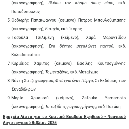
(εικονογράφηση),
Βλέπω τον κόσμο όπως είμαι,
εκδ.
Παπαδόπουλος
Θοδωρής Παπαϊωάννου (κείμενο), Πέτρος Μπουλούμπασης
(εικονογράφηση),
Ευτυχία
, εκδ. Ίκαρος
Τασούλα Τσιλιμένη (κείμενο), Χαρά Μαραντίδου
(εικονογράφηση),
Ένα δέντρο μεγαλώνει παντού,
εκδ.
Καλειδοσκόπιο
Κυριάκος Χαρίτος (κείμενο), Βασίλης Κουτσογιάννης
(εικονογράφηση),
Το μεταξένιο,
εκδ. Μεταίχμιο
Νάντη Χατζηγεωργίου,
Φτιάχνω έναν Πύργο
, Οι Εκδόσεις των
Συναδέλφων
Μαρία Χρυσικού (κείμενο), Zafouko Yamamoto
(εικονογράφηση),
Το ταξίδι της άγριας ρίγανης,
εκδ. Πατάκη
Βραχεία Λίστα για το Κρατικό Βραβείο Εφηβικού - Νεανικού
Λογοτεχνικού Βιβλίου 2025