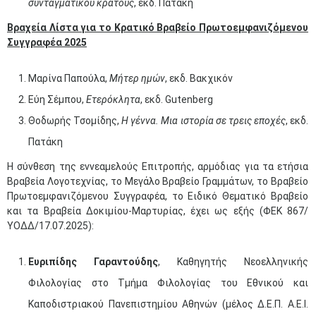
συνταγματικού κράτους
, εκδ. Πατάκη
Βραχεία Λίστα για το Κρατικό Βραβείο Πρωτοεμφανιζόμενου
Συγγραφέα 2025
Μαρίνα Παπούλα,
Μήτερ ημών
, εκδ. Βακχικόν
Εύη Σέμπου,
Ετερόκλητα
, εκδ. Gutenberg
Θοδωρής Τσομίδης,
Η γέννα. Μια ιστορία σε τρεις εποχές
, εκδ.
Πατάκη
Η σύνθεση της εννεαμελούς Επιτροπής, αρμόδιας για τα ετήσια
Βραβεία Λογοτεχνίας, το Μεγάλο Βραβείο Γραμμάτων, το Βραβείο
Πρωτοεμφανιζόμενου Συγγραφέα, το Ειδικό Θεματικό Βραβείο
και τα Βραβεία Δοκιμίου-Μαρτυρίας, έχει ως εξής (ΦΕΚ 867/
ΥΟΔΔ/17.07.2025):
Ευριπίδης Γαραντούδης
, Καθηγητής Νεοελληνικής
Φιλολογίας στο Τμήμα Φιλολογίας του Εθνικού και
Καποδιστριακού Πανεπιστημίου Αθηνών (μέλος Δ.Ε.Π. Α.Ε.Ι.