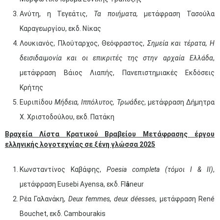
Ανύτη, η Τεγεάτις,
Τα ποιήματα,
μετάφραση Τασούλα
Καραγεωργίου, εκδ. Νίκας
Λουκιανός, Πλούταρχος, Θεόφραστος,
Σημεία και τέρατα, Η
δεισιδαιμονία και οι επικριτές της στην αρχαία Ελλάδα
,
μετάφραση Βάιος Λιαπής, Πανεπιστημιακές Εκδόσεις
Κρήτης
Ευριπίδου
Μήδεια, Ιππόλυτος, Τρωάδες
, μετάφραση Δήμητρα
Χ. Χριστοδούλου, εκδ. Πατάκη
Βραχεία Λίστα Κρατικού Βραβείου Μετάφρασης έργου
ελληνικής λογοτεχνίας σε ξένη γλώσσα 2025
Κωνσταντίνος Καβάφης,
Poesia
completa
(τόμοι Ι & ΙΙ)
,
μετάφραση Eusebi Ayensa, εκδ. Fl
â
neur
Ρέα Γαλανάκη,
Deux
femmes
,
deux
d
é
esses
, μετάφραση René
Bouchet, εκδ. Cambourakis