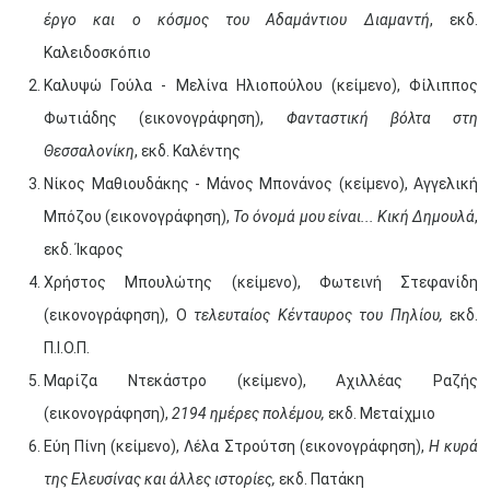
έργο και ο κόσμος του Αδαμάντιου Διαμαντή
, εκδ.
Καλειδοσκόπιο
Καλυψώ Γούλα - Μελίνα Ηλιοπούλου (κείμενο), Φίλιππος
Φωτιάδης (εικονογράφηση),
Φανταστική βόλτα στη
Θεσσαλονίκη
, εκδ. Καλέντης
Νίκος Μαθιουδάκης - Μάνος Μπονάνος (κείμενο), Αγγελική
Μπόζου (εικονογράφηση),
Το όνομά μου είναι... Κική Δημουλά
,
εκδ. Ίκαρος
Χρήστος Μπουλώτης (κείμενο), Φωτεινή Στεφανίδη
(εικονογράφηση), Ο
τελευταίος Κένταυρος του Πηλίου,
εκδ.
Π.Ι.Ο.Π.
Μαρίζα Ντεκάστρο (κείμενο), Αχιλλέας Ραζής
(εικονογράφηση),
2194 ημέρες πολέμου,
εκδ. Μεταίχμιο
Εύη Πίνη (κείμενο), Λέλα Στρούτση (εικονογράφηση),
Η κυρά
της Ελευσίνας και άλλες ιστορίες,
εκδ. Πατάκη