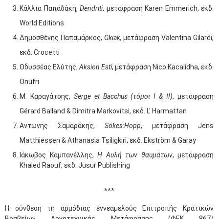
Κάλλια Παπαδάκη,
Dendriti
, μετάφραση Karen Emmerich, εκδ.
World Editions
Δημοσθένης Παπαμάρκος,
Gkiak
,
μετάφραση Valentina Gilardi,
εκδ. Crocetti
Οδυσσέας Ελύτης,
Aksion
Esti
, μετάφραση Nico Kacalidha, εκδ.
Onufri
Μ. Καραγάτσης,
Serge et Bacchus (
τόμοι
Ι
&
ΙΙ
)
, μετάφραση
Gérard Balland & Dimitra Markovitsi, εκδ. L' Harmattan
Αντώνης Σαμαράκης,
S
ö
kes
:
Hopp
, μετάφραση Jens
Matthiessen & Athanasia Tsiligkiri, εκδ. Ekström & Garay
Ιάκωβος Καμπανέλλης,
Η Αυλή των θαυμάτων
, μετάφραση
Khaled Raouf, εκδ. Jusur Publishing
​***
H σύνθεση τη αρμόδιας εννεαμελούς Επιτροπής Κρατικών
Βραβείων Λογοτεχνικής Μετάφρασης (ΦΕΚ 867/