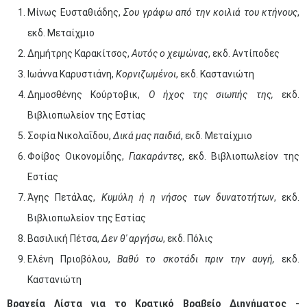
Μίνως Ευσταθιάδης,
Σου γράφω από την κοιλιά του κτήνους
,
εκδ. Μεταίχμιο
Δημήτρης Καρακίτσος,
Αυτός ο χειμώνας
, εκδ. Αντίποδες
Ιωάννα Καρυστιάνη,
Κορνιζωμένοι
, εκδ. Καστανιώτη
Δημοσθένης Κούρτοβικ,
Ο ήχος της σιωπής της,
εκδ.
Βιβλιοπωλείον της Εστίας
Σοφία Νικολαΐδου,
Δικά μας παιδιά
, εκδ. Μεταίχμιο
Φοίβος Οικονομίδης,
Γιακαράντες
, εκδ. Βιβλιοπωλείον της
Εστίας
Άγης Πετάλας,
Κυμύλη ή η νήσος των δυνατοτήτων
, εκδ.
Βιβλιοπωλείον της Εστίας
Βασιλική Πέτσα,
Δεν θ' αργήσω
, εκδ. Πόλις
Ελένη Πριοβόλου,
Βαθύ το σκοτάδι πριν την αυγή,
εκδ.
Καστανιώτη
Βραχεία Λίστα για το Κρατικό Βραβείο Διηγήματος -