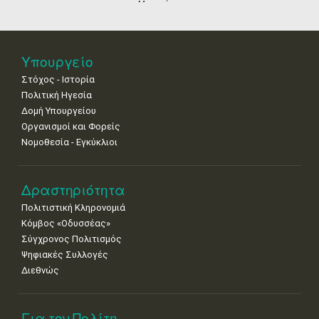
18
19
20
21
22
23
24
Μουσείων
•
•
•
•
•
•
•
25
26
27
28
29
30
31
•
•
•
•
•
•
•
Υπουργείο
Στόχος - Ιστορία
Πολιτική Ηγεσία
Δομή Υπουργείου
Οργανισμοί και Φορείς
Νομοθεσία - Εγκύκλιοι
Δραστηριότητα
Πολιτιστική Κληρονομιά
Κόμβος «Οδυσσέας»
Σύγχρονος Πολιτισμός
Ψηφιακές Συλλογές
Διεθνώς
Για τον Πολίτη