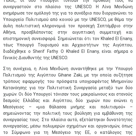
Τέλος, οι δύο Υπουργοί τόνισαν την πρόθεση τους να
συνεργαστούν στο πλαίσιο της UNESCO. Η Λίνα Μενδώνη
ενημέρωσε τον ομόλογό της για το συνέδριο που διοργανώνει το
Υπουργείο Πολιτισμού από κοινού με την UNESCO, με θέμα την
άυλη πολιτιστική κληρονομιά τον προσεχή Σεπτέμβριο στην
Αθήνα, προσβλέποντας στην αιγυπτιακή συμμετοχή και
επιστημονική συνεισφορά. Σημειώνεται ότι τον Khaled El Enany,
τέως Υπουργό Τουρισμού και Αρχαιοτήτων της Αιγύπτου,
διαδέχθηκε ο Sherif Fathy. Ο Khaled El Enany, είναι σήμερα ο
Γενικός Διευθυντής της UNESCO.
Στη συνέχεια, η Λίνα Μενδώνη συναντήθηκε με την Υπουργό
Πολιτισμού της Αιγύπτου Gihane Zaki, με την οποία συζήτησε
τρόπους εφαρμογής του πρόσφατα υπογραφέντος Μνημονίου
Κατανόησης για την Πολιτιστική Συνεργασία μεταξύ των δύο
χωρών. Οι δύο Υπουργοί τόνισαν τους μακραίωνους και στενούς
δεσμούς Ελλάδας και Αιγύπτου, δύο χωρών που ενώνει η
Μεσόγειος – «μια θάλασσα μνήμης και πολιτισμού» –
σημειώνοντας την πολιτική τους βούληση για εμβάθυνση της
συνεργασίας τους. Στο πλαίσιο αυτό, εξετάστηκαν δυνατότητες
συνεργασίας, μέσω πολυμερών σχημάτων και οργανισμών, όπως
το Σύμφωνο για τη Μεσόγειο της ΕΕ, ο κατάλογος της