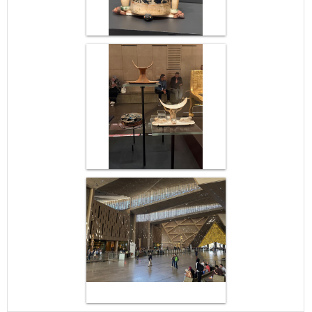
Μαϊ
1
2
•
•