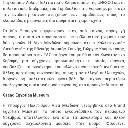
Παγκόσμιας Άυλης Πολιτιστικής Κληρονομιάς της UNESCO και οι
πολιτιστικές διαδρομές του Συμβουλίου της Ευρώπης, με στόχο
την ανάδειξη κοινών στοιχείων των παραδόσεων, όπως το
ελαιόλαδο, η μεσογειακή διατροφή και η χειροτεχνία.
Οι δύο Υπουργοί συμφώνησαν στην, από κοινού, παραγωγή
όπερας, η οποία να παρουσιαστεί σε εμβληματικά μνημεία των
δύο χωρών. Η Λίνα Μενδώνη σημείωσε ότι ο Καλλιτεχνικός
Διευθυντής της Εθνικής Λυρικής Σκηνής, Γιώργος Κουμεντάκης,
θα παρουσιάσει στην ΕΛΣ το έργο του με θέμα τον Κωνσταντίνο
Καβάφη, μια σύγχρονη προσωπικότητα, η οποία, ιδανικά,
συμβολίζει τη συνάντηση του ελληνο-αιγυπτιακού πνεύματος.
Άλλες προτάσεις συνεργασίας, όπως η ανταλλαγή καλλιτεχνών,
διοργάνωση πολιτιστικών φεστιβάλ, θα τύχουν περαιτέρω
επεξεργασίας από κοινή ομάδα εργασίας, στο προσεχές διάστημα.
Grand
Egyptian
Museum
Η Υπουργός Πολιτισμού Λίνα Μενδώνη ξεναγήθηκε στο Grand
Egyptian Museum, το οποίο εγκαινιάσθηκε τον περασμένο
Νοέμβριο, αποτελώντας ένα από τα μεγαλύτερα και πλέον
σύγχρονα αρχαιολογικά μουσεία στον κόσμο. Φιλοξενεί