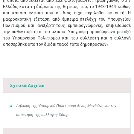
η οποία αποτελείται από 262 φωτογραφίες, τραβηγμένες στην
Ελλάδα, κατά τη διάρκεια της θητείας του, το 1943-1944, καθώς
και κάποια έντυπα που ο ίδιος είχε περιλάβει σε αυτή. Η
μακροσκοπική εξέταση, από έμπειρα στελέχη του Υπουργείου
Πολιτισμού και ανεξάρτητους εμπειρογνώμονες, επιβεβαίωσε
την αυθεντικότητα του υλικού. Υπεγράφη προσύμφωνο μεταξύ
του Υπουργείου Πολιτισμού και του συλλέκτη και η συλλογή
αποσύρθηκε από τον διαδικτυακό τόπο δημοπρασιών».
Μαϊ
1
2
•
•
3
4
5
6
7
8
9
•
•
•
•
•
•
•
Σχετικά Αρχεία:
10
11
12
13
14
15
16
•
•
•
•
•
•
•
Δήλωση της Υπουργού Πολιτισμού Λίνας Μενδώνη για την
17
18
19
20
21
22
23
απόκτηση της συλλογής Χόιερ
•
•
•
•
•
•
•
•
•
•
•
•
•
24
25
26
27
28
29
30