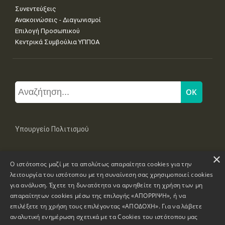
Συνεντεύξεις
Ανακοινώσεις - Διαγωνισμοί
Επιλογή Προσωπικού
Κεντρικά Συμβούλια ΥΠΠΟΑ
Υπουργείο Πολιτισμού
×
Μπουμπουλίνας 20-22, 106 82 Αθήνα
Ο ιστότοπος μαζί με τα απολύτως απαραίτητα cookies για την
Τηλ: +30 2131322100, 2131322421
mail: grplk@culture.gr
λειτουργία του ιστότοπου με τη συναίνεση σας χρησιμοποιεί cookies
για ανάλυση. Έχετε τη δυνατότητα να αρνηθείτε τη χρήση των μη
απαραίτητων cookies μέσω της επιλογής «ΑΠΟΡΡΙΨΗ», ή να
επιλέξετε τη χρήση τους επιλέγοντας «ΑΠΟΔΟΧΗ». Για να λάβετε
αναλυτική ενημέρωση σχετικά με τα Cookies του ιστότοπου μας