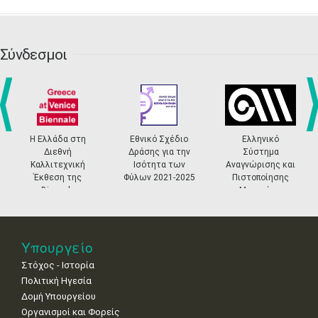
•
•
•
•
•
•
•
•
•
20
21
22
23
24
25
26
•
•
•
•
•
•
•
Σύνδεσμοι
27
28
29
30
Οκτ
1
2
3
•
•
•
•
•
•
•
4
5
6
7
8
9
10
•
•
•
•
•
•
•
prev
ne
Η Ελλάδα στη
Εθνικό Σχέδιο
Ελληνικό
11
12
13
14
15
16
17
Διεθνή
Δράσης για την
Σύστημα
•
•
•
•
•
•
•
Καλλιτεχνική
Ισότητα των
Αναγνώρισης και
Έκθεση της
Φύλων 2021-2025
Πιστοποίησης
18
19
20
21
22
23
24
Biennale
Μουσείων
•
•
•
•
•
•
•
Βενετίας
25
26
27
28
29
30
31
•
•
•
•
•
•
•
Υπουργείο
Στόχος - Ιστορία
Πολιτική Ηγεσία
Δομή Υπουργείου
Οργανισμοί και Φορείς