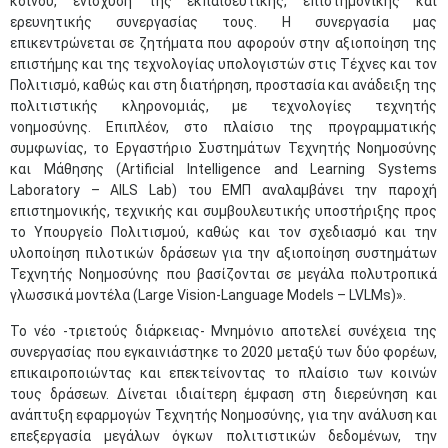
κοινού, ενίσχυση της εκπαιδευτικής, επιστημονικής και
ερευνητικής συνεργασίας τους. Η συνεργασία μας
επικεντρώνεται σε ζητήματα που αφορούν στην αξιοποίηση της
επιστήμης και της τεχνολογίας υπολογιστών στις Τέχνες και τον
Πολιτισμό, καθώς και στη διατήρηση, προστασία και ανάδειξη της
πολιτιστικής κληρονομιάς, με τεχνολογίες τεχνητής
νοημοσύνης. Επιπλέον, στο πλαίσιο της προγραμματικής
συμφωνίας, το Εργαστήριο Συστημάτων Τεχνητής Νοημοσύνης
και Μάθησης (Artificial Intelligence and Learning Systems
Laboratory – AILS Lab) του ΕΜΠ αναλαμβάνει την παροχή
επιστημονικής, τεχνικής και συμβουλευτικής υποστήριξης προς
το Υπουργείο Πολιτισμού, καθώς και τον σχεδιασμό και την
υλοποίηση πιλοτικών δράσεων για την αξιοποίηση συστημάτων
Τεχνητής Νοημοσύνης που βασίζονται σε μεγάλα πολυτροπικά
γλωσσικά μοντέλα (Large Vision-Language Models – LVLMs)».
Το νέο -τριετούς διάρκειας- Μνημόνιο αποτελεί συνέχεια της
συνεργασίας που εγκαινιάστηκε το 2020 μεταξύ των δύο φορέων,
επικαιροποιώντας και επεκτείνοντας το πλαίσιο των κοινών
τους δράσεων. Δίνεται ιδιαίτερη έμφαση στη διερεύνηση και
ανάπτυξη εφαρμογών Τεχνητής Νοημοσύνης, για την ανάλυση και
επεξεργασία μεγάλων όγκων πολιτιστικών δεδομένων, την