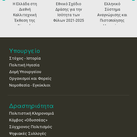
prev
ne
Η Ελλάδα στη
Εθνικό Σχέδιο
Ελληνικό
11
12
13
14
15
16
17
Διεθνή
Δράσης για την
Σύστημα
•
•
•
•
•
•
•
Καλλιτεχνική
Ισότητα των
Αναγνώρισης και
Έκθεση της
Φύλων 2021-2025
Πιστοποίησης
18
19
20
21
22
23
24
Biennale
Μουσείων
•
•
•
•
•
•
•
Βενετίας
25
26
27
28
29
30
31
•
•
•
•
•
•
•
Υπουργείο
Στόχος - Ιστορία
Πολιτική Ηγεσία
Δομή Υπουργείου
Οργανισμοί και Φορείς
Νομοθεσία - Εγκύκλιοι
Δραστηριότητα
Πολιτιστική Κληρονομιά
Κόμβος «Οδυσσέας»
Σύγχρονος Πολιτισμός
Ψηφιακές Συλλογές