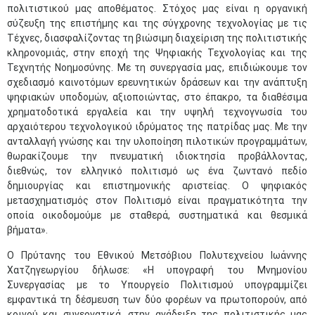
πολιτιστικού μας αποθέματος. Στόχος μας είναι η οργανική
σύζευξη της επιστήμης και της σύγχρονης τεχνολογίας με τις
Τέχνες, διασφαλίζοντας τη βιώσιμη διαχείριση της πολιτιστικής
κληρονομιάς, στην εποχή της Ψηφιακής Τεχνολογίας και της
Τεχνητής Νοημοσύνης. Με τη συνεργασία μας, επιδιώκουμε τον
σχεδιασμό καινοτόμων ερευνητικών δράσεων και την ανάπτυξη
ψηφιακών υποδομών, αξιοποιώντας, στο έπακρο, τα διαθέσιμα
χρηματοδοτικά εργαλεία και την υψηλή τεχνογνωσία του
αρχαιότερου τεχνολογικού ιδρύματος της πατρίδας μας. Με την
ανταλλαγή γνώσης και την υλοποίηση πιλοτικών προγραμμάτων,
θωρακίζουμε την πνευματική ιδιοκτησία προβάλλοντας,
διεθνώς, τον ελληνικό πολιτισμό ως ένα ζωντανό πεδίο
δημιουργίας και επιστημονικής αριστείας. Ο ψηφιακός
μετασχηματισμός στον Πολιτισμό είναι πραγματικότητα την
οποία οικοδομούμε με σταθερά, συστηματικά και θεσμικά
βήματα».
Ο Πρύτανης του Εθνικού Μετσόβιου Πολυτεχνείου Ιωάννης
Χατζηγεωργίου δήλωσε: «Η υπογραφή του Μνημονίου
Συνεργασίας με το Υπουργείο Πολιτισμού υπογραμμίζει
εμφαντικά τη δέσμευση των δύο φορέων να πρωτοπορούν, από
κοινού και συνεργατικά, στην ανάδειξη της πολιτιστικής μας