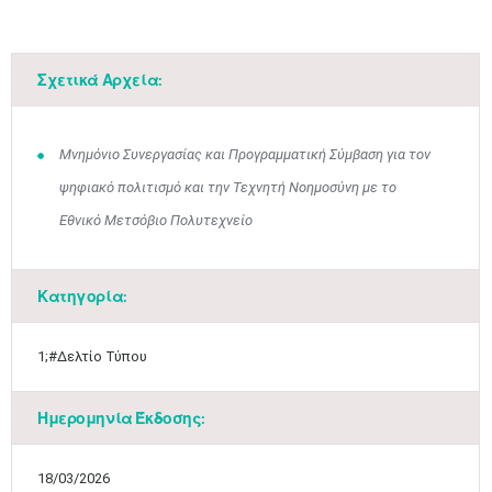
Μαϊ
1
2
•
•
Σχετικά Αρχεία:
3
4
5
6
7
8
9
•
•
•
•
•
•
•
10
11
12
13
14
15
16
Μνημόνιο Συνεργασίας και Προγραμματική Σύμβαση για τον
•
•
•
•
•
•
•
ψηφιακό πολιτισμό και την Τεχνητή Νοημοσύνη με το
17
18
19
20
21
22
23
Εθνικό Μετσόβιο Πολυτεχνείο
•
•
•
•
•
•
•
•
•
•
•
•
•
24
25
26
27
28
29
30
•
•
•
•
•
•
•
Κατηγορία:
31
Ιουν
1
2
3
4
5
6
•
•
•
•
•
•
•
1;#Δελτίο Τύπου
7
8
9
10
11
12
13
•
•
•
•
•
•
•
Ημερομηνία Έκδοσης:
14
15
16
17
18
19
20
•
•
•
•
•
•
•
18/03/2026