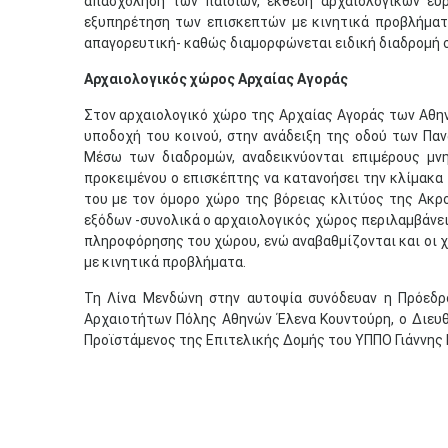
απασχόληση των παιδιών, εκθέση αρχαιολογικών ευρ
εξυπηρέτηση των επισκεπτών με κινητικά προβλήματα
απαγορευτική- καθώς διαμορφώνεται ειδική διαδρομή σ
Αρχαιολογικός χώρος
Αρχαίας Αγοράς
Στον αρχαιολογικό χώρο της Αρχαίας Αγοράς των Αθην
υποδοχή του κοινού, στην ανάδειξη της οδού των Παν
Μέσω των διαδρομών, αναδεικνύονται επιμέρους μνη
προκειμένου ο επισκέπτης να κατανοήσει την κλίμακα
του με τον όμορο χώρο της βόρειας κλιτύος της Ακρ
εξόδων -συνολικά ο αρχαιολογικός χώρος περιλαμβάνει 
πληροφόρησης του χώρου, ενώ αναβαθμίζονται και οι χ
με κινητικά προβλήματα.
Τη Λίνα Μενδώνη στην αυτοψία συνόδευαν η Πρόεδρ
Αρχαιοτήτων Πόλης Αθηνών Έλενα Κουντούρη, ο Διευ
Προϊστάμενος της Επιτελικής Δομής του ΥΠΠΟ Γιάννης