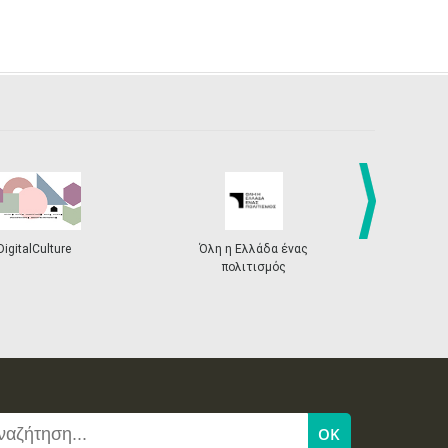
next
DigitalCulture
Όλη η Ελλάδα ένας
Πρόγραμμα Δι
πολιτισμός