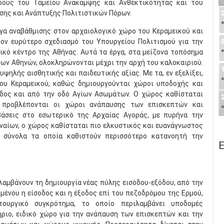
ρους του Ταμείου Ανάκαμψης και Ανθεκτικότητας και του
σης και Ανάπτυξης Πολιτιστικών Πόρων.
γα αναβάθμισης στον αρχαιολογικό χώρο του Κεραμεικού και
ον ευρύτερο σχεδιασμό του Υπουργείου Πολιτισμού για την
ικό κέντρο της Αθήνας. Αυτά τα έργα, στα μείζονα τοπόσημα
των Αθηνών, ολοκληρώνονται μέχρι την αρχή του καλοκαιριού.
ηλής αισθητικής και παιδευτικής αξίας. Με τα, εν εξελίξει,
του Κεραμεικού, καθώς δημιουργούνται χώροι υποδοχής και
οδος και από την οδό Αγίων Ασωμάτων. Ο χώρος καθίσταται
 προβλέπονται οι χώροι ανάπαυσης των επισκεπτών και
βάσεις στο εσωτερικό της Αρχαίας Αγοράς, με πυρήνα την
ναίων, ο χώρος καθίσταται πιο ελκυστικός και ευανάγνωστος
ά σύνολα τα οποία καθιστούν περισσότερο κατανοητή την
Ε
λαμβάνουν τη δημιουργία νέας πύλης εισόδου-εξόδου, από την
μένου η είσοδος και η έξοδος επί του πεζοδρόμου της Ερμού,
ιτουργικό συγκρότημα, το οποίο περιλαμβάνει υποδομές
ριο, ειδικό χώρο για την ανάπαυση των επισκεπτών και την