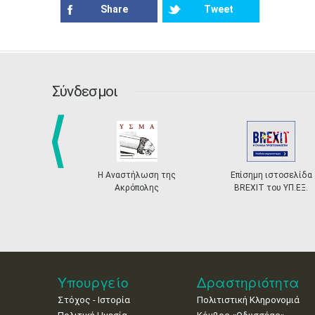
Share
Tweet
Σύνδεσμοι
prev
Η Αναστήλωση της
Επίσημη ιστοσελίδα
Ακρόπολης
BREXIT του ΥΠ.ΕΞ.
Υπουργείο
Δραστηριότητα
Στόχος - Ιστορία
Πολιτιστική Κληρονομιά