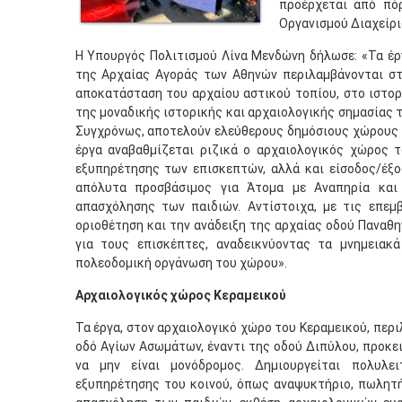
προέρχεται από πό
Οργανισμού Διαχείρι
Η Υπουργός Πολιτισμού Λίνα Μενδώνη δήλωσε: «Τα έρ
της Αρχαίας Αγοράς των Αθηνών περιλαμβάνονται στ
αποκατάσταση του αρχαίου αστικού τοπίου, στο ιστορ
της μοναδικής ιστορικής και αρχαιολογικής σημασίας 
Συγχρόνως, αποτελούν ελεύθερους δημόσιους χώρους υψ
έργα αναβαθμίζεται ριζικά ο αρχαιολογικός χώρος 
εξυπηρέτησης των επισκεπτών, αλλά και είσοδος/έξ
απόλυτα προσβάσιμος για Άτομα με Αναπηρία και
απασχόλησης των παιδιών. Αντίστοιχα, με τις επεμ
οριοθέτηση και την ανάδειξη της αρχαίας οδού Παναθη
για τους επισκέπτες, αναδεικνύοντας τα μνημειακ
πολεοδομική οργάνωση του χώρου».
Αρχαιολογικός χώρος Κεραμεικού
Τα έργα, στον αρχαιολογικό χώρο του Κεραμεικού, περι
οδό Αγίων Ασωμάτων, έναντι της οδού Διπύλου, προκει
να μην είναι μονόδρομος. Δημιουργείται πολυλε
εξυπηρέτησης του κοινού, όπως αναψυκτήριο, πωλητή